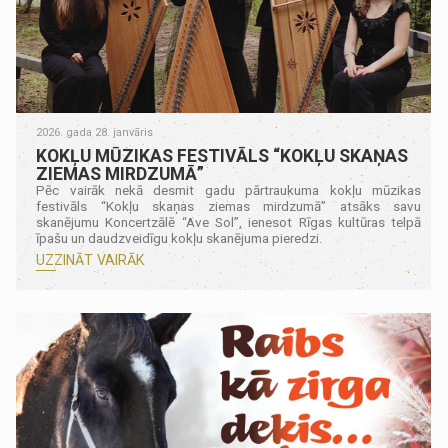
2026. gada 28. janvāris
KOKĻU MŪZIKAS FESTIVĀLS “KOKĻU SKAŅAS
ZIEMAS MIRDZUMĀ”
Pēc vairāk nekā desmit gadu pārtraukuma kokļu mūzikas
festivāls “Kokļu skaņas ziemas mirdzumā” atsāks savu
skanējumu Koncertzālē “Ave Sol”, ienesot Rīgas kultūras telpā
īpašu un daudzveidīgu kokļu skanējuma pieredzi.
UZZINĀT VAIRĀK