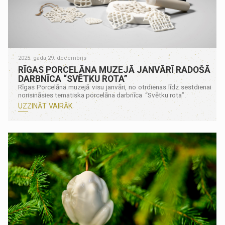
2025. gada 29. decembris
RĪGAS PORCELĀNA MUZEJĀ JANVĀRĪ RADOŠĀ
DARBNĪCA “SVĒTKU ROTA”
Rīgas Porcelāna muzejā visu janvāri, no otrdienas līdz sestdienai
norisināsies tematiska porcelāna darbnīca “Svētku rota”.
UZZINĀT VAIRĀK