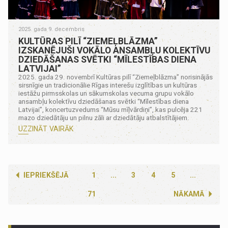
2025. gada 9. decembris
KULTŪRAS PILĪ “ZIEMEĻBLĀZMA”
IZSKANĒJUŠI VOKĀLO ANSAMBĻU KOLEKTĪVU
DZIEDĀŠANAS SVĒTKI “MĪLESTĪBAS DIENA
LATVIJAI”
2025. gada 29. novembrī Kultūras pilī “Ziemeļblāzma” norisinājās
sirsnīgie un tradicionālie Rīgas interešu izglītības un kultūras
iestāžu pirmsskolas un sākumskolas vecuma grupu vokālo
ansambļu kolektīvu dziedāšanas svētki “Mīlestības diena
Latvijai”, koncertuzvedums “Mūsu mīļvārdiņi”, kas pulcēja 221
mazo dziedātāju un pilnu zāli ar dziedātāju atbalstītājiem.
UZZINĀT VAIRĀK
IEPRIEKŠĒJĀ
1
...
3
4
5
...
71
NĀKAMĀ