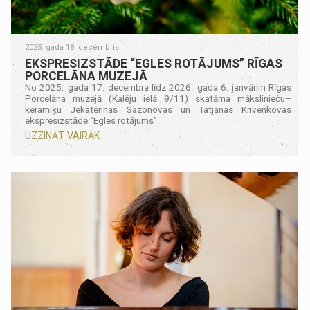
2025. gada 18. decembris
EKSPRESIZSTĀDE “EGLES ROTĀJUMS” RĪGAS
PORCELĀNA MUZEJĀ
No 2025. gada 17. decembra līdz 2026. gada 6. janvārim Rīgas
Porcelāna muzejā (Kalēju ielā 9/11) skatāma mākslinieču–
keramiķu Jekaterinas Sazonovas un Tatjanas Krivenkovas
ekspresizstāde “Egles rotājums”.
UZZINĀT VAIRĀK