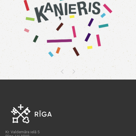
Kr. Valdemāra ielā 5