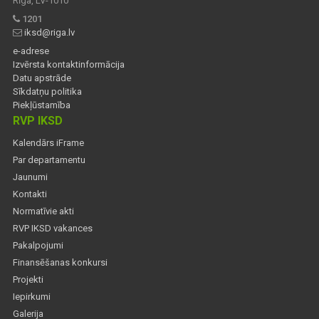
Rīga, LV-1010
1201
iksd@riga.lv
e-adrese
Izvērsta kontaktinformācija
Datu apstrāde
Sīkdatņu politika
Piekļūstamība
RVP IKSD
Kalendārs iFrame
Par departamentu
Jaunumi
Kontakti
Normatīvie akti
RVP IKSD vakances
Pakalpojumi
Finansēšanas konkursi
Projekti
Iepirkumi
Galerija