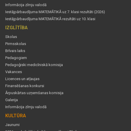
Informācija zīmju valodā
Iestājpārbaudījuma MATEMĀTIKĀ uz 7. klasi rezultāti (2026)
Iestājpārbaudījuma MATEMĀTIKĀ rezultāti uz 10. klasi
IZGLĪTĪBA
Skolas
Pirmsskolas
Brīvais laiks
Pedagogiem
Pedagoģiski medicīniskā komisija
Vakances
Licences un atļaujas
Finansēšanas konkursi
Ārpuskārtas uzņemšanas komisija
Galerija
Informācija zīmju valodā
KULTŪRA
Jaunumi