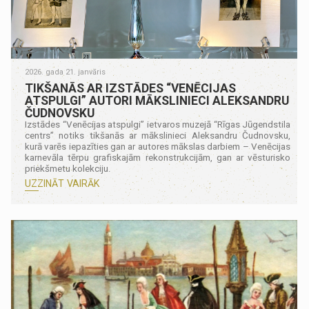
2026. gada 21. janvāris
TIKŠANĀS AR IZSTĀDES “VENĒCIJAS
ATSPULGI” AUTORI MĀKSLINIECI ALEKSANDRU
ČUDNOVSKU
Izstādes “Venēcijas atspulgi” ietvaros muzejā “Rīgas Jūgendstila
centrs” notiks tikšanās ar mākslinieci Aleksandru Čudnovsku,
kurā varēs iepazīties gan ar autores mākslas darbiem – Venēcijas
karnevāla tērpu grafiskajām rekonstrukcijām, gan ar vēsturisko
priekšmetu kolekciju.
UZZINĀT VAIRĀK