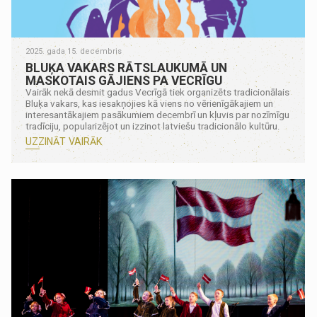
2025. gada 15. decembris
BLUĶA VAKARS RĀTSLAUKUMĀ UN
MASKOTAIS GĀJIENS PA VECRĪGU
Vairāk nekā desmit gadus Vecrīgā tiek organizēts tradicionālais
Bluķa vakars, kas iesakņojies kā viens no vērienīgākajiem un
interesantākajiem pasākumiem decembrī un kļuvis par nozīmīgu
tradīciju, popularizējot un izzinot latviešu tradicionālo kultūru.
UZZINĀT VAIRĀK