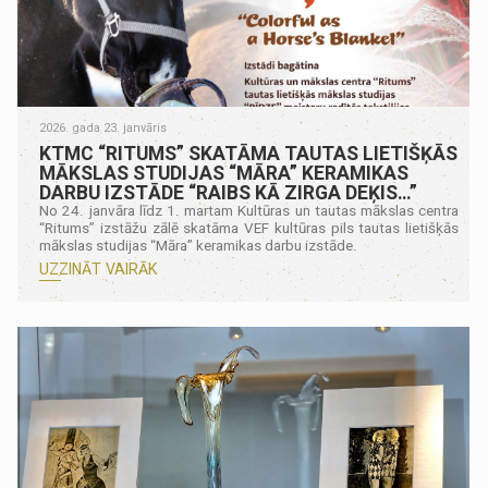
2026. gada 23. janvāris
KTMC “RITUMS” SKATĀMA TAUTAS LIETIŠĶĀS
MĀKSLAS STUDIJAS “MĀRA” KERAMIKAS
DARBU IZSTĀDE “RAIBS KĀ ZIRGA DEĶIS…”
No 24. janvāra līdz 1. martam Kultūras un tautas mākslas centra
“Ritums” izstāžu zālē skatāma VEF kultūras pils tautas lietišķās
mākslas studijas “Māra” keramikas darbu izstāde.
UZZINĀT VAIRĀK