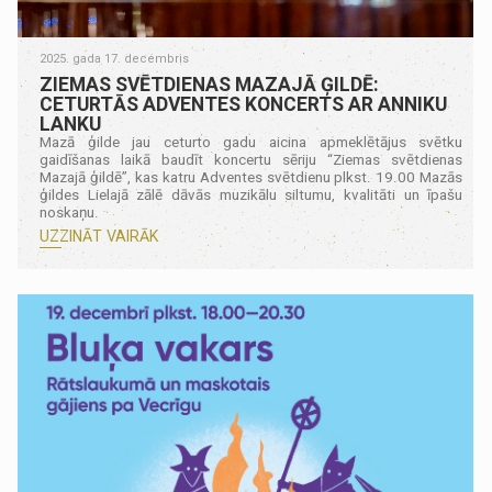
2025. gada 17. decembris
ZIEMAS SVĒTDIENAS MAZAJĀ ĢILDĒ:
CETURTĀS ADVENTES KONCERTS AR ANNIKU
LANKU
Mazā ģilde jau ceturto gadu aicina apmeklētājus svētku
gaidīšanas laikā baudīt koncertu sēriju “Ziemas svētdienas
Mazajā ģildē”, kas katru Adventes svētdienu plkst. 19.00 Mazās
ģildes Lielajā zālē dāvās muzikālu siltumu, kvalitāti un īpašu
noskaņu.
UZZINĀT VAIRĀK