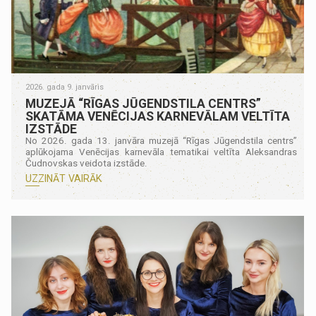
2026. gada 9. janvāris
MUZEJĀ “RĪGAS JŪGENDSTILA CENTRS”
SKATĀMA VENĒCIJAS KARNEVĀLAM VELTĪTA
IZSTĀDE
No 2026. gada 13. janvāra muzejā “Rīgas Jūgendstila centrs”
aplūkojama Venēcijas karnevāla tematikai veltīta Aleksandras
Čudnovskas veidota izstāde.
UZZINĀT VAIRĀK