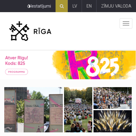
Pāriet
Iestatījumi
LV
EN
ZĪMJU VALODA
uz
lapas
saturu