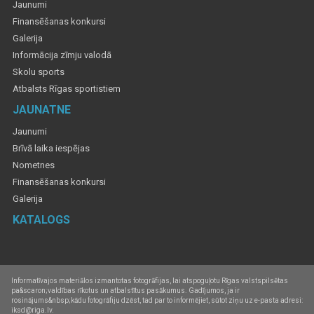
Jaunumi
Finansēšanas konkursi
Galerija
Informācija zīmju valodā
Skolu sports
Atbalsts Rīgas sportistiem
JAUNATNE
Jaunumi
Brīvā laika iespējas
Nometnes
Finansēšanas konkursi
Galerija
KATALOGS
Informatīvajos materiālos izmantotas fotogrāfijas, lai atspoguļotu Rīgas valstspilsētas
pa&scaron;valdības rīkotus un atbalstītus pasākumus. Gadījumos, ja ir
rosinājums&nbsp;kādu fotogrāfiju dzēst, tad par to informējiet, sūtot ziņu uz e-pasta adresi:
iksd@riga.lv.