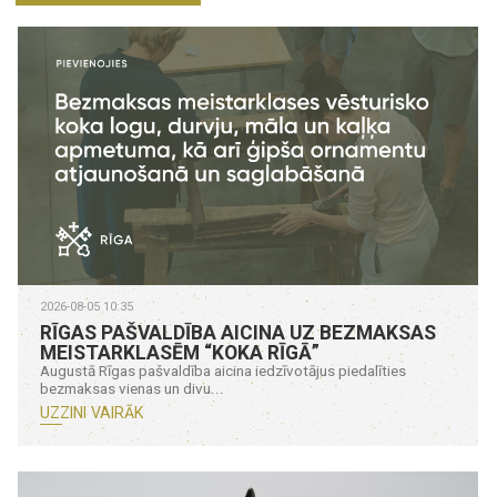
2026-08-05 10:35
RĪGAS PAŠVALDĪBA AICINA UZ BEZMAKSAS
MEISTARKLASĒM “KOKA RĪGĀ”
Augustā Rīgas pašvaldība aicina iedzīvotājus piedalīties
bezmaksas vienas un divu...
UZZINI VAIRĀK