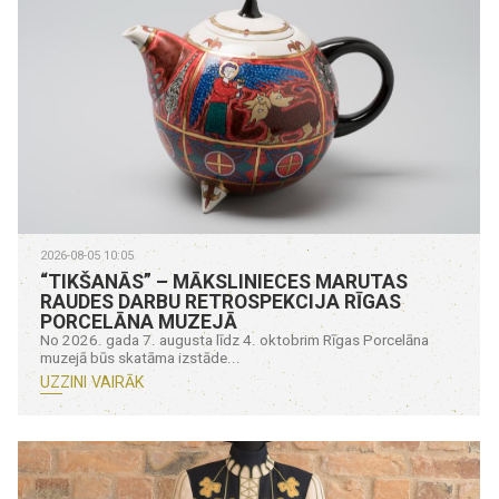
2026-08-05 10:05
“TIKŠANĀS” – MĀKSLINIECES MARUTAS
RAUDES DARBU RETROSPEKCIJA RĪGAS
PORCELĀNA MUZEJĀ
No 2026. gada 7. augusta līdz 4. oktobrim Rīgas Porcelāna
muzejā būs skatāma izstāde...
UZZINI VAIRĀK