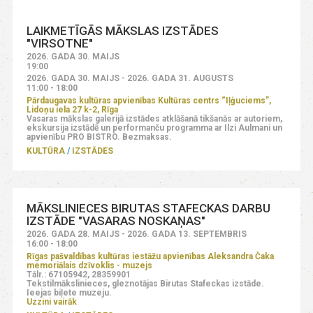
LAIKMETĪGĀS MĀKSLAS IZSTĀDES
"VIRSOTNE"
2026. GADA 30. MAIJS
19:00
2026. GADA 30. MAIJS - 2026. GADA 31. AUGUSTS
11:00 - 18:00
Pārdaugavas kultūras apvienības Kultūras centrs “Iļģuciems”,
Lidoņu iela 27 k-2, Rīga
Vasaras mākslas galerijā izstādes atklāšanā tikšanās ar autoriem,
ekskursija izstādē un performanču programma ar Ilzi Aulmani un
apvienību PRO BISTRO. Bezmaksas.
KULTŪRA
IZSTĀDES
MĀKSLINIECES BIRUTAS STAFECKAS DARBU
IZSTĀDE "VASARAS NOSKAŅAS"
2026. GADA 28. MAIJS - 2026. GADA 13. SEPTEMBRIS
16:00 - 18:00
Rīgas pašvaldības kultūras iestāžu apvienības Aleksandra Čaka
memoriālais dzīvoklis - muzejs
Tālr.: 67105942, 28359901
Tekstilmākslinieces, gleznotājas Birutas Stafeckas izstāde.
Ieejas biļete muzeju.
Uzzini vairāk