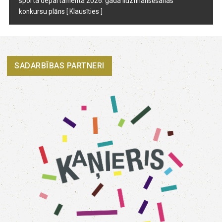
sporta departamenta 2026. gada līdzfinansēšanas
konkursu plāns
[ Klausīties ]
SADARBĪBAS PARTNERI