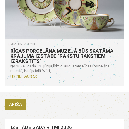
2026-06-03 09:20
RĪGAS PORCELĀNA MUZEJĀ BŪS SKATĀMA
KRĀJUMA IZSTĀDE “RAKSTU RAKSTIEM
IZRAKSTĪTS”
No 2026. gada 12. jūnija līdz 2. augustam Rīgas Porcelāna
muzejā, Kalēju ielā 9/11,...
UZZINI VAIRĀK
AFIŠA
IZSTĀDE GADA RITMI 2026