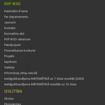
RVP IKSD
Kalendārs iFrame
Par departamentu
Jaunumi
Kontakti
Normatīvie akti
RVP IKSD vakances
Pakalpojumi
Finansēšanas konkursi
Projekti
Iepirkumi
Galerija
Informācija zīmju valodā
Iestājpārbaudījuma MATEMĀTIKĀ uz 7. klasi rezultāti (2026)
Iestājpārbaudījuma MATEMĀTIKĀ rezultāti uz 10. klasi
IZGLĪTĪBA
Skolas
Pirmsskolas