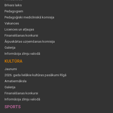
Brīvais laiks
Pedagogiem
Pedagoģiski medicīniskā komisija
Vakances
Licences un atļaujas
Finansēšanas konkursi
Ārpuskārtas uzņemšanas komisija
Galerija
Informācija zīmju valodā
KULTŪRA
Jaunumi
2026. gada lielākie kultūras pasākumi Rīgā
Amatiermāksla
Galerija
Finansēšanas konkursi
Informācija zīmju valodā
SPORTS