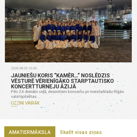
2026-08-05 10:45
JAUNIEŠU KORIS “KAMĒR…” NOSLĒDZIS
VĒSTURĒ VĒRIENĪGĀKO STARPTAUTISKO
KONCERTTURNEJU ĀZIJĀ
Pēc 24 dienām ceļā, desmitiem koncertu un meistarklašu Rīgas
valstspilsētas...
UZZINI VAIRĀK
AMATIERMĀKSLA
Skatīt visas ziņas