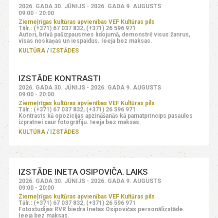
2026. GADA 30. JŪNIJS - 2026. GADA 9. AUGUSTS
09:00 - 20:00
Ziemeļrīgas kultūras apvienības VEF Kultūras pils
Tālr.: (+371) 67 037 832, (+371) 26 596 971
Autori, brīvā pašizpausmes lidojumā, demonstrē visus žanrus,
visas noskaņas un iespaidus. Ieeja bez maksas.
KULTŪRA
IZSTĀDES
IZSTĀDE KONTRASTI
2026. GADA 30. JŪNIJS - 2026. GADA 9. AUGUSTS
09:00 - 20:00
Ziemeļrīgas kultūras apvienības VEF Kultūras pils
Tālr.: (+371) 67 037 832, (+371) 26 596 971
Kontrasts kā opozīcijas apzināšanās kā pamatprincips pasaules
izpratnei caur fotogrāfiju. Ieeja bez maksas.
KULTŪRA
IZSTĀDES
IZSTĀDE INETA OSIPOVIČA. LAIKS
2026. GADA 30. JŪNIJS - 2026. GADA 9. AUGUSTS
09:00 - 20:00
Ziemeļrīgas kultūras apvienības VEF Kultūras pils
Tālr.: (+371) 67 037 832, (+371) 26 596 971
Fotostudijas RVR biedra Inetas Osipovičas personālizstāde.
Ieeja bez maksas.