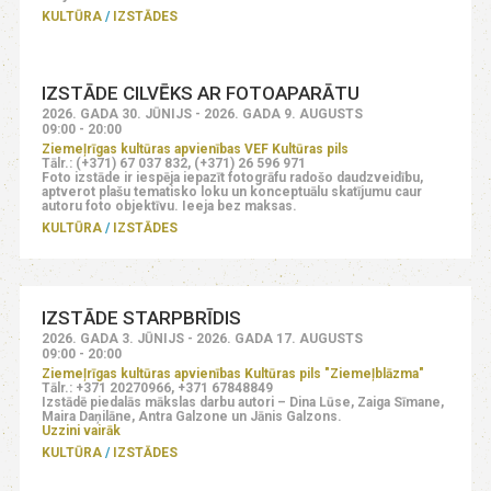
KULTŪRA
IZSTĀDES
IZSTĀDE CILVĒKS AR FOTOAPARĀTU
2026. GADA 30. JŪNIJS - 2026. GADA 9. AUGUSTS
09:00 - 20:00
Ziemeļrīgas kultūras apvienības VEF Kultūras pils
Tālr.: (+371) 67 037 832, (+371) 26 596 971
Foto izstāde ir iespēja iepazīt fotogrāfu radošo daudzveidību,
aptverot plašu tematisko loku un konceptuālu skatījumu caur
autoru foto objektīvu. Ieeja bez maksas.
KULTŪRA
IZSTĀDES
IZSTĀDE STARPBRĪDIS
2026. GADA 3. JŪNIJS - 2026. GADA 17. AUGUSTS
09:00 - 20:00
Ziemeļrīgas kultūras apvienības Kultūras pils "Ziemeļblāzma"
Tālr.: +371 20270966, +371 67848849
Izstādē piedalās mākslas darbu autori – Dina Lūse, Zaiga Sīmane,
Maira Daņilāne, Antra Galzone un Jānis Galzons.
Uzzini vairāk
KULTŪRA
IZSTĀDES