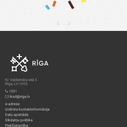
Kr. Valdemāra ielā 5
Rīga, LV-1010
1201
iksd@riga.lv
e-adrese
Izvērsta kontaktinformācija
Datu apstrāde
Sīkdatņu politika
Piekļūstamība