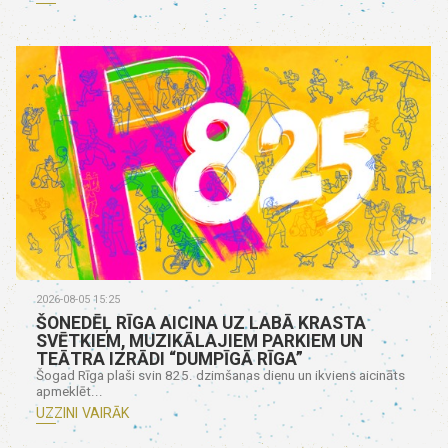
2026-08-05 15:25
ŠONEDĒĻ RĪGA AICINA UZ LABĀ KRASTA
SVĒTKIEM, MUZIKĀLAJIEM PARKIEM UN
TEĀTRA IZRĀDI “DUMPĪGĀ RĪGA”
Šogad Rīga plaši svin 825. dzimšanas dienu un ikviens aicināts
apmeklēt...
UZZINI VAIRĀK