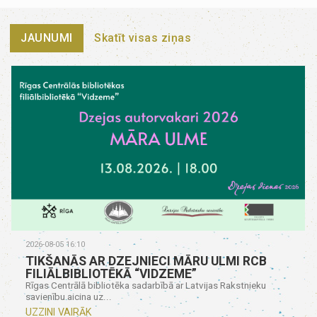
JAUNUMI
Skatīt visas ziņas
2026-08-05 16:10
TIKŠANĀS AR DZEJNIECI MĀRU ULMI RCB
FILIĀLBIBLIOTĒKĀ “VIDZEME”
Rīgas Centrālā bibliotēka sadarbībā ar Latvijas Rakstnieku
savienību aicina uz...
UZZINI VAIRĀK