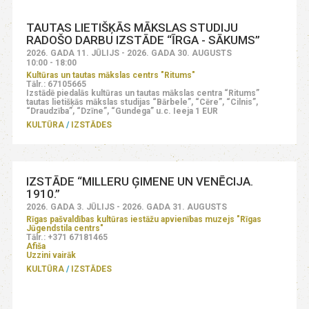
TAUTAS LIETIŠĶĀS MĀKSLAS STUDIJU
RADOŠO DARBU IZSTĀDE “ĪRGA - SĀKUMS”
2026. GADA 11. JŪLIJS - 2026. GADA 30. AUGUSTS
10:00 - 18:00
Kultūras un tautas mākslas centrs "Ritums"
Tālr.: 67105665
Izstādē piedalās kultūras un tautas mākslas centra “Ritums”
tautas lietišķās mākslas studijas “Bārbele”, “Cēre”, “Cilnis”,
“Draudzība”, “Dzīne”, “Gundega” u.c. Ieeja 1 EUR
KULTŪRA
IZSTĀDES
IZSTĀDE “MILLERU ĢIMENE UN VENĒCIJA.
1910.”
2026. GADA 3. JŪLIJS - 2026. GADA 31. AUGUSTS
Rīgas pašvaldības kultūras iestāžu apvienības muzejs "Rīgas
Jūgendstila centrs"
Tālr.: +371 67181465
Afiša
Uzzini vairāk
KULTŪRA
IZSTĀDES