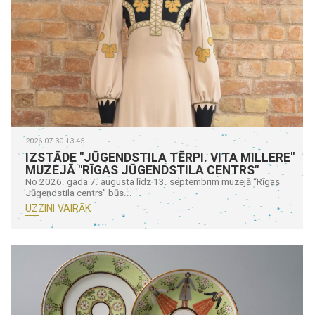
2026-07-30 13:45
IZSTĀDE "JŪGENDSTILA TĒRPI. VITA MILLERE"
MUZEJĀ "RĪGAS JŪGENDSTILA CENTRS"
No 2026. gada 7. augusta līdz 13. septembrim muzejā “Rīgas
Jūgendstila centrs” būs...
UZZINI VAIRĀK