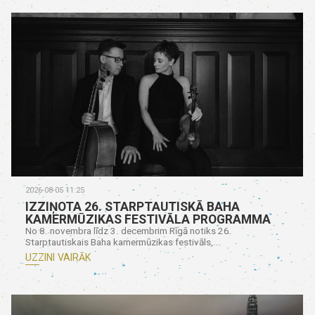
2026-08-05 11:25
IZZIŅOTA 26. STARPTAUTISKĀ BAHA
KAMERMŪZIKAS FESTIVĀLA PROGRAMMA
No 8. novembra līdz 3. decembrim Rīgā notiks 26.
Starptautiskais Baha kamermūzikas festivāls,...
UZZINI VAIRĀK