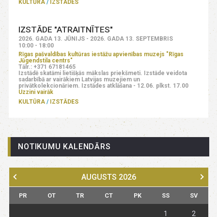
KULTŪRA
IZSTĀDES
IZSTĀDE "ATRAITNĪTES"
2026. GADA 13. JŪNIJS - 2026. GADA 13. SEPTEMBRIS
10:00 - 18:00
Rīgas pašvaldības kultūras iestāžu apvienības muzejs "Rīgas
Jūgendstila centrs"
Tālr.: +371 67181465
Izstādē skatāmi lietišķās mākslas priekšmeti. Izstāde veidota
sadarbībā ar vairākiem Latvijas muzejiem un
privātkolekcionāriem. Izstādes atklāšana - 12.06. plkst. 17.00
Uzzini vairāk
KULTŪRA
IZSTĀDES
NOTIKUMU KALENDĀRS
AUGUSTS
2026
PR
OT
TR
CT
PK
SS
SV
1
2