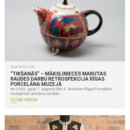
2026-08-05 10:05
“TIKŠANĀS” – MĀKSLINIECES MARUTAS
RAUDES DARBU RETROSPEKCIJA RĪGAS
PORCELĀNA MUZEJĀ
No 2026. gada 7. augusta līdz 4. oktobrim Rīgas Porcelāna
muzejā būs skatāma izstāde...
UZZINI VAIRĀK