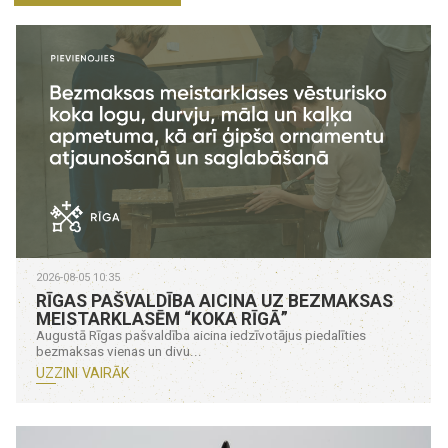
2026-08-05 10:35
RĪGAS PAŠVALDĪBA AICINA UZ BEZMAKSAS
MEISTARKLASĒM “KOKA RĪGĀ”
Augustā Rīgas pašvaldība aicina iedzīvotājus piedalīties
bezmaksas vienas un divu...
UZZINI VAIRĀK