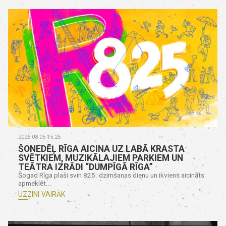
2026-08-05 15:25
ŠONEDĒĻ RĪGA AICINA UZ LABĀ KRASTA
SVĒTKIEM, MUZIKĀLAJIEM PARKIEM UN
TEĀTRA IZRĀDI “DUMPĪGĀ RĪGA”
Šogad Rīga plaši svin 825. dzimšanas dienu un ikviens aicināts
apmeklēt...
UZZINI VAIRĀK