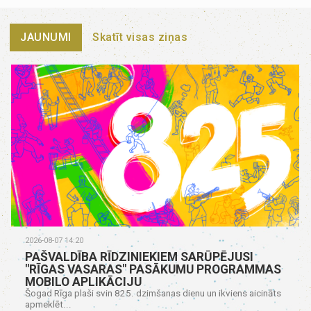
JAUNUMI
Skatīt visas ziņas
2026-08-07 14:20
PAŠVALDĪBA RĪDZINIEKIEM SARŪPĒJUSI
"RĪGAS VASARAS" PASĀKUMU PROGRAMMAS
MOBILO APLIKĀCIJU
Šogad Rīga plaši svin 825. dzimšanas dienu un ikviens aicināts
apmeklēt...