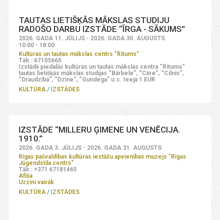
TAUTAS LIETIŠĶĀS MĀKSLAS STUDIJU
RADOŠO DARBU IZSTĀDE “ĪRGA - SĀKUMS”
2026. GADA 11. JŪLIJS - 2026. GADA 30. AUGUSTS
10:00 - 18:00
Kultūras un tautas mākslas centrs "Ritums"
Tālr.: 67105665
Izstādē piedalās kultūras un tautas mākslas centra “Ritums”
tautas lietišķās mākslas studijas “Bārbele”, “Cēre”, “Cilnis”,
“Draudzība”, “Dzīne”, “Gundega” u.c. Ieeja 1 EUR
KULTŪRA
IZSTĀDES
IZSTĀDE “MILLERU ĢIMENE UN VENĒCIJA.
1910.”
2026. GADA 3. JŪLIJS - 2026. GADA 31. AUGUSTS
Rīgas pašvaldības kultūras iestāžu apvienības muzejs "Rīgas
Jūgendstila centrs"
Tālr.: +371 67181465
Afiša
Uzzini vairāk
KULTŪRA
IZSTĀDES