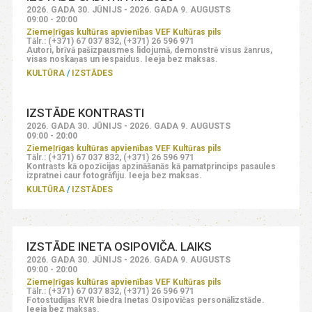
2026. GADA 30. JŪNIJS - 2026. GADA 9. AUGUSTS
09:00 - 20:00
Ziemeļrīgas kultūras apvienības VEF Kultūras pils
Tālr.: (+371) 67 037 832, (+371) 26 596 971
Autori, brīvā pašizpausmes lidojumā, demonstrē visus žanrus,
visas noskaņas un iespaidus. Ieeja bez maksas.
KULTŪRA
IZSTĀDES
IZSTĀDE KONTRASTI
2026. GADA 30. JŪNIJS - 2026. GADA 9. AUGUSTS
09:00 - 20:00
Ziemeļrīgas kultūras apvienības VEF Kultūras pils
Tālr.: (+371) 67 037 832, (+371) 26 596 971
Kontrasts kā opozīcijas apzināšanās kā pamatprincips pasaules
izpratnei caur fotogrāfiju. Ieeja bez maksas.
KULTŪRA
IZSTĀDES
IZSTĀDE INETA OSIPOVIČA. LAIKS
2026. GADA 30. JŪNIJS - 2026. GADA 9. AUGUSTS
09:00 - 20:00
Ziemeļrīgas kultūras apvienības VEF Kultūras pils
Tālr.: (+371) 67 037 832, (+371) 26 596 971
Fotostudijas RVR biedra Inetas Osipovičas personālizstāde.
Ieeja bez maksas.