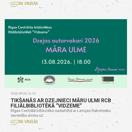
UZZINI VAIRĀK
2026-08-05 16:10
TIKŠANĀS AR DZEJNIECI MĀRU ULMI RCB
FILIĀLBIBLIOTĒKĀ “VIDZEME”
Rīgas Centrālā bibliotēka sadarbībā ar Latvijas Rakstnieku
savienību aicina uz...
UZZINI VAIRĀK