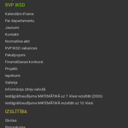
RVP IKSD
Kalendārs iFrame
Par departamentu
Jaunumi
Kontakti
Normatīvie akti
RVP IKSD vakances
Pakalpojumi
Finansēšanas konkursi
Projekti
Iepirkumi
Galerija
Informācija zīmju valodā
Iestājpārbaudījuma MATEMĀTIKĀ uz 7. klasi rezultāti (2026)
Iestājpārbaudījuma MATEMĀTIKĀ rezultāti uz 10. klasi
IZGLĪTĪBA
Skolas
Pirmsskolas