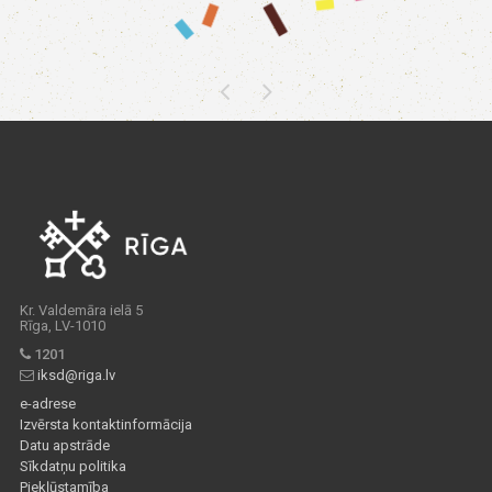
Kr. Valdemāra ielā 5
Rīga, LV-1010
1201
iksd@riga.lv
e-adrese
Izvērsta kontaktinformācija
Datu apstrāde
Sīkdatņu politika
Piekļūstamība