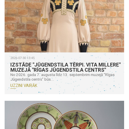
2026-07-30 13:45
IZSTĀDE "JŪGENDSTILA TĒRPI. VITA MILLERE"
MUZEJĀ "RĪGAS JŪGENDSTILA CENTRS"
No 2026. gada 7. augusta līdz 13. septembrim muzejā “Rīgas
Jūgendstila centrs” būs...
UZZINI VAIRĀK