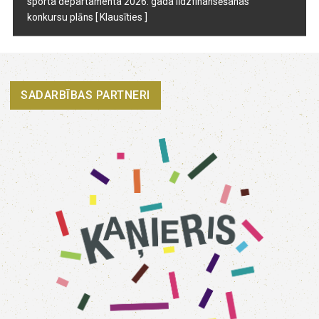
sporta departamenta 2026. gada līdzfinansēšanas
konkursu plāns
[ Klausīties ]
SADARBĪBAS PARTNERI