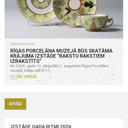
2026-06-03 09:20
RĪGAS PORCELĀNA MUZEJĀ BŪS SKATĀMA
KRĀJUMA IZSTĀDE “RAKSTU RAKSTIEM
IZRAKSTĪTS”
No 2026. gada 12. jūnija līdz 2. augustam Rīgas Porcelāna
muzejā, Kalēju ielā 9/11,...
UZZINI VAIRĀK
AFIŠA
IZSTĀDE GADA RITMI 2026