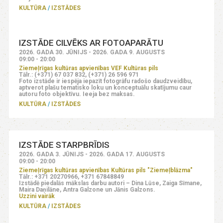
KULTŪRA
IZSTĀDES
IZSTĀDE CILVĒKS AR FOTOAPARĀTU
2026. GADA 30. JŪNIJS - 2026. GADA 9. AUGUSTS
09:00 - 20:00
Ziemeļrīgas kultūras apvienības VEF Kultūras pils
Tālr.: (+371) 67 037 832, (+371) 26 596 971
Foto izstāde ir iespēja iepazīt fotogrāfu radošo daudzveidību,
aptverot plašu tematisko loku un konceptuālu skatījumu caur
autoru foto objektīvu. Ieeja bez maksas.
KULTŪRA
IZSTĀDES
IZSTĀDE STARPBRĪDIS
2026. GADA 3. JŪNIJS - 2026. GADA 17. AUGUSTS
09:00 - 20:00
Ziemeļrīgas kultūras apvienības Kultūras pils "Ziemeļblāzma"
Tālr.: +371 20270966, +371 67848849
Izstādē piedalās mākslas darbu autori – Dina Lūse, Zaiga Sīmane,
Maira Daņilāne, Antra Galzone un Jānis Galzons.
Uzzini vairāk
KULTŪRA
IZSTĀDES