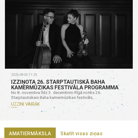
2026-08-05 11:25
IZZIŅOTA 26. STARPTAUTISKĀ BAHA
KAMERMŪZIKAS FESTIVĀLA PROGRAMMA
No 8. novembra līdz 3. decembrim Rīgā notiks 26.
Starptautiskais Baha kamermūzikas festivāls,...
UZZINI VAIRĀK
AMATIERMĀKSLA
Skatīt visas ziņas