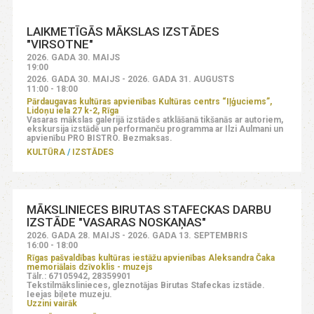
LAIKMETĪGĀS MĀKSLAS IZSTĀDES
"VIRSOTNE"
2026. GADA 30. MAIJS
19:00
2026. GADA 30. MAIJS - 2026. GADA 31. AUGUSTS
11:00 - 18:00
Pārdaugavas kultūras apvienības Kultūras centrs “Iļģuciems”,
Lidoņu iela 27 k-2, Rīga
Vasaras mākslas galerijā izstādes atklāšanā tikšanās ar autoriem,
ekskursija izstādē un performanču programma ar Ilzi Aulmani un
apvienību PRO BISTRO. Bezmaksas.
KULTŪRA
IZSTĀDES
MĀKSLINIECES BIRUTAS STAFECKAS DARBU
IZSTĀDE "VASARAS NOSKAŅAS"
2026. GADA 28. MAIJS - 2026. GADA 13. SEPTEMBRIS
16:00 - 18:00
Rīgas pašvaldības kultūras iestāžu apvienības Aleksandra Čaka
memoriālais dzīvoklis - muzejs
Tālr.: 67105942, 28359901
Tekstilmākslinieces, gleznotājas Birutas Stafeckas izstāde.
Ieejas biļete muzeju.
Uzzini vairāk