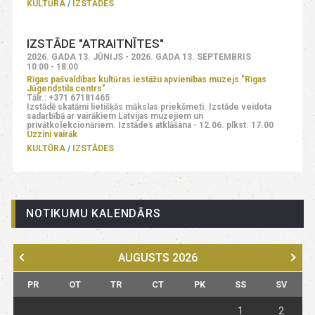
KULTŪRA
IZSTĀDES
IZSTĀDE "ATRAITNĪTES"
2026. GADA 13. JŪNIJS - 2026. GADA 13. SEPTEMBRIS
10:00 - 18:00
Rīgas pašvaldības kultūras iestāžu apvienības muzejs "Rīgas
Jūgendstila centrs"
Tālr.: +371 67181465
Izstādē skatāmi lietišķās mākslas priekšmeti. Izstāde veidota
sadarbībā ar vairākiem Latvijas muzejiem un
privātkolekcionāriem. Izstādes atklāšana - 12.06. plkst. 17.00
Uzzini vairāk
KULTŪRA
IZSTĀDES
NOTIKUMU KALENDĀRS
AUGUSTS
2026
PR
OT
TR
CT
PK
SS
SV
1
2