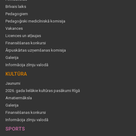
Brīvais laiks
Pedagogiem
Pedagoģiski medicīniskā komisija
Vakances
Licences un atļaujas
Finansēšanas konkursi
Ārpuskārtas uzņemšanas komisija
Galerija
Informācija zīmju valodā
KULTŪRA
Jaunumi
2026. gada lielākie kultūras pasākumi Rīgā
Amatiermāksla
Galerija
Finansēšanas konkursi
Informācija zīmju valodā
SPORTS