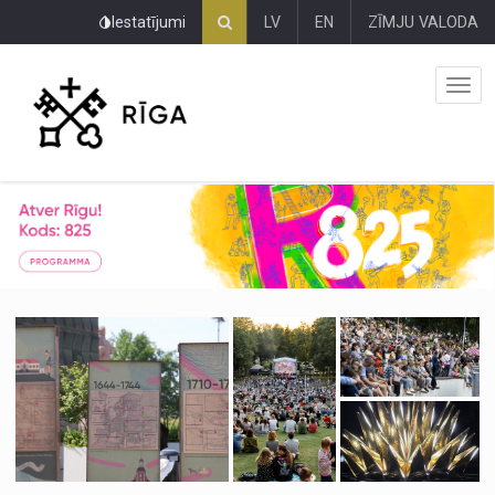
Pāriet
Iestatījumi
LV
EN
ZĪMJU VALODA
uz
lapas
saturu