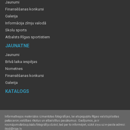
Jaunumi
Finansēšanas konkursi
Galerija
Informācija zīmju valodā
Skolu sports
Atbalsts Rīgas sportistiem
JAUNATNE
Jaunumi
Brīvā laika iespējas
Nometnes
Finansēšanas konkursi
Galerija
KATALOGS
Informatīvajos materiālos izmantotas fotogrāfijas, lai atspoguļotu Rīgas valstspilsētas
pa&scaron;valdības rīkotus un atbalstītus pasākumus. Gadījumos, ja ir
rosinājums&nbsp;kādu fotogrāfiju dzēst, tad par to informējiet, sūtot ziņu uz e-pasta adresi:
iksd@riga.lv.