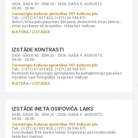
2026. GADA 30. JŪNIJS - 2026. GADA 9. AUGUSTS
09:00 - 20:00
Ziemeļrīgas kultūras apvienības VEF Kultūras pils
Tālr.: (+371) 67 037 832, (+371) 26 596 971
Autori, brīvā pašizpausmes lidojumā, demonstrē visus žanrus,
visas noskaņas un iespaidus. Ieeja bez maksas.
KULTŪRA
IZSTĀDES
IZSTĀDE KONTRASTI
2026. GADA 30. JŪNIJS - 2026. GADA 9. AUGUSTS
09:00 - 20:00
Ziemeļrīgas kultūras apvienības VEF Kultūras pils
Tālr.: (+371) 67 037 832, (+371) 26 596 971
Kontrasts kā opozīcijas apzināšanās kā pamatprincips pasaules
izpratnei caur fotogrāfiju. Ieeja bez maksas.
KULTŪRA
IZSTĀDES
IZSTĀDE INETA OSIPOVIČA. LAIKS
2026. GADA 30. JŪNIJS - 2026. GADA 9. AUGUSTS
09:00 - 20:00
Ziemeļrīgas kultūras apvienības VEF Kultūras pils
Tālr.: (+371) 67 037 832, (+371) 26 596 971
Fotostudijas RVR biedra Inetas Osipovičas personālizstāde.
Ieeja bez maksas.