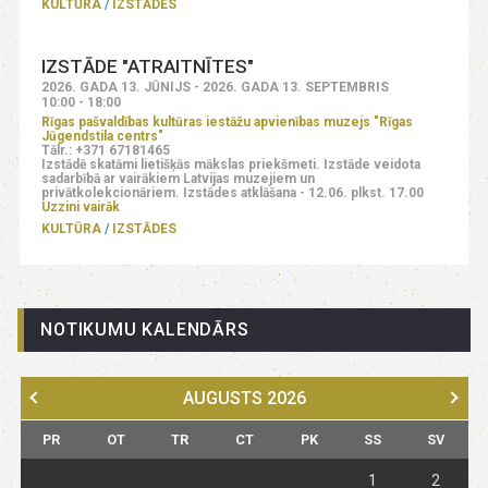
KULTŪRA
IZSTĀDES
IZSTĀDE "ATRAITNĪTES"
2026. GADA 13. JŪNIJS - 2026. GADA 13. SEPTEMBRIS
10:00 - 18:00
Rīgas pašvaldības kultūras iestāžu apvienības muzejs "Rīgas
Jūgendstila centrs"
Tālr.: +371 67181465
Izstādē skatāmi lietišķās mākslas priekšmeti. Izstāde veidota
sadarbībā ar vairākiem Latvijas muzejiem un
privātkolekcionāriem. Izstādes atklāšana - 12.06. plkst. 17.00
Uzzini vairāk
KULTŪRA
IZSTĀDES
NOTIKUMU KALENDĀRS
AUGUSTS
2026
PR
OT
TR
CT
PK
SS
SV
1
2