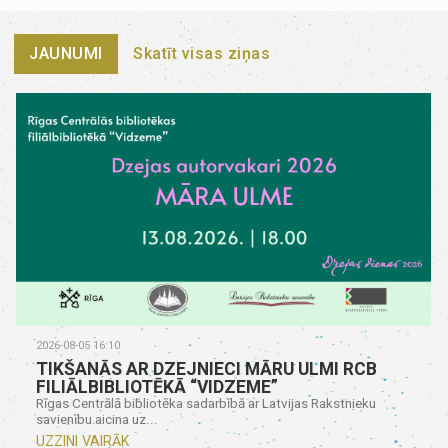
JAUNUMI
Skatīt visas ziņas
2026-08-05 16:10
TIKŠANĀS AR DZEJNIECI MĀRU ULMI RCB
FILIĀLBIBLIOTĒKĀ “VIDZEME”
Rīgas Centrālā bibliotēka sadarbībā ar Latvijas Rakstnieku
savienību aicina uz...
UZZINI VAIRĀK