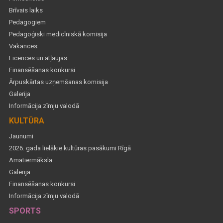
Brīvais laiks
Pedagogiem
Pedagoģiski medicīniskā komisija
Vakances
Licences un atļaujas
Finansēšanas konkursi
Ārpuskārtas uzņemšanas komisija
Galerija
Informācija zīmju valodā
KULTŪRA
Jaunumi
2026. gada lielākie kultūras pasākumi Rīgā
Amatiermāksla
Galerija
Finansēšanas konkursi
Informācija zīmju valodā
SPORTS