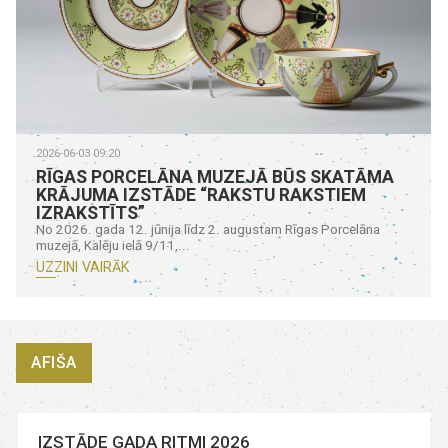
2026-06-03 09:20
RĪGAS PORCELĀNA MUZEJĀ BŪS SKATĀMA
KRĀJUMA IZSTĀDE “RAKSTU RAKSTIEM
IZRAKSTĪTS”
No 2026. gada 12. jūnija līdz 2. augustam Rīgas Porcelāna
muzejā, Kalēju ielā 9/11,...
UZZINI VAIRĀK
AFIŠA
IZSTĀDE GADA RITMI 2026