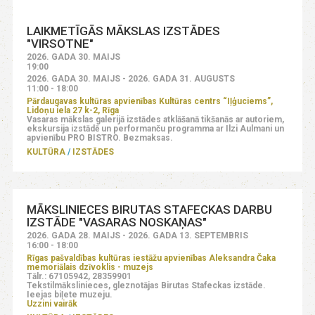
LAIKMETĪGĀS MĀKSLAS IZSTĀDES
"VIRSOTNE"
2026. GADA 30. MAIJS
19:00
2026. GADA 30. MAIJS - 2026. GADA 31. AUGUSTS
11:00 - 18:00
Pārdaugavas kultūras apvienības Kultūras centrs “Iļģuciems”,
Lidoņu iela 27 k-2, Rīga
Vasaras mākslas galerijā izstādes atklāšanā tikšanās ar autoriem,
ekskursija izstādē un performanču programma ar Ilzi Aulmani un
apvienību PRO BISTRO. Bezmaksas.
KULTŪRA
IZSTĀDES
MĀKSLINIECES BIRUTAS STAFECKAS DARBU
IZSTĀDE "VASARAS NOSKAŅAS"
2026. GADA 28. MAIJS - 2026. GADA 13. SEPTEMBRIS
16:00 - 18:00
Rīgas pašvaldības kultūras iestāžu apvienības Aleksandra Čaka
memoriālais dzīvoklis - muzejs
Tālr.: 67105942, 28359901
Tekstilmākslinieces, gleznotājas Birutas Stafeckas izstāde.
Ieejas biļete muzeju.
Uzzini vairāk