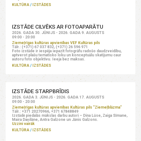
KULTŪRA
IZSTĀDES
IZSTĀDE CILVĒKS AR FOTOAPARĀTU
2026. GADA 30. JŪNIJS - 2026. GADA 9. AUGUSTS
09:00 - 20:00
Ziemeļrīgas kultūras apvienības VEF Kultūras pils
Tālr.: (+371) 67 037 832, (+371) 26 596 971
Foto izstāde ir iespēja iepazīt fotogrāfu radošo daudzveidību,
aptverot plašu tematisko loku un konceptuālu skatījumu caur
autoru foto objektīvu. Ieeja bez maksas.
KULTŪRA
IZSTĀDES
IZSTĀDE STARPBRĪDIS
2026. GADA 3. JŪNIJS - 2026. GADA 17. AUGUSTS
09:00 - 20:00
Ziemeļrīgas kultūras apvienības Kultūras pils "Ziemeļblāzma"
Tālr.: +371 20270966, +371 67848849
Izstādē piedalās mākslas darbu autori – Dina Lūse, Zaiga Sīmane,
Maira Daņilāne, Antra Galzone un Jānis Galzons.
Uzzini vairāk
KULTŪRA
IZSTĀDES