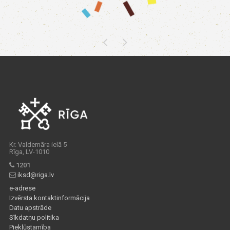
Kr. Valdemāra ielā 5
Rīga, LV-1010
1201
iksd@riga.lv
e-adrese
Izvērsta kontaktinformācija
Datu apstrāde
Sīkdatņu politika
Piekļūstamība