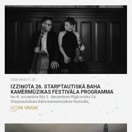
2026-08-05 11:25
IZZIŅOTA 26. STARPTAUTISKĀ BAHA
KAMERMŪZIKAS FESTIVĀLA PROGRAMMA
No 8. novembra līdz 3. decembrim Rīgā notiks 26.
Starptautiskais Baha kamermūzikas festivāls,...
UZZINI VAIRĀK