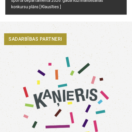
sporta departamenta 2026. gada līdzfinansēšanas
konkursu plāns
[ Klausīties ]
SADARBĪBAS PARTNERI