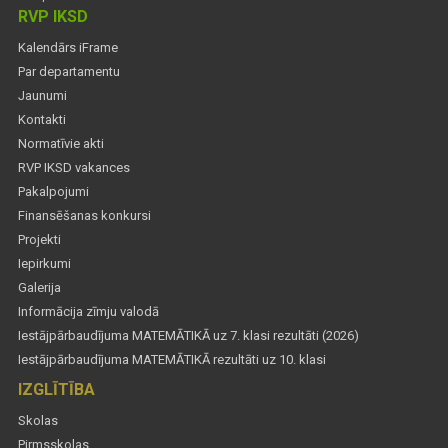
RVP IKSD
Kalendārs iFrame
Par departamentu
Jaunumi
Kontakti
Normatīvie akti
RVP IKSD vakances
Pakalpojumi
Finansēšanas konkursi
Projekti
Iepirkumi
Galerija
Informācija zīmju valodā
Iestājpārbaudījuma MATEMĀTIKĀ uz 7. klasi rezultāti (2026)
Iestājpārbaudījuma MATEMĀTIKĀ rezultāti uz 10. klasi
IZGLĪTĪBA
Skolas
Pirmsskolas