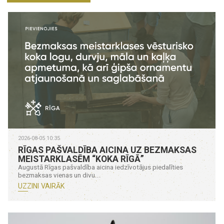
2026-08-05 10:35
RĪGAS PAŠVALDĪBA AICINA UZ BEZMAKSAS
MEISTARKLASĒM “KOKA RĪGĀ”
Augustā Rīgas pašvaldība aicina iedzīvotājus piedalīties
bezmaksas vienas un divu...
UZZINI VAIRĀK