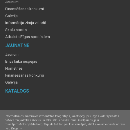
Jaunumi
Finansēšanas konkursi
Galerija
Informācija zīmju valodā
Skolu sports
Atbalsts Rīgas sportistiem
JAUNATNE
Jaunumi
Brīvā laika iespējas
Nometnes
Finansēšanas konkursi
Galerija
KATALOGS
Informatīvajos materiālos izmantotas fotogrāfijas, lai atspoguļotu Rīgas valstspilsētas
pa&scaron;valdības rīkotus un atbalstītus pasākumus. Gadījumos, ja ir
rosinājums&nbsp;kādu fotogrāfiju dzēst, tad par to informējiet, sūtot ziņu uz e-pasta adresi:
iksd@riga.lv.