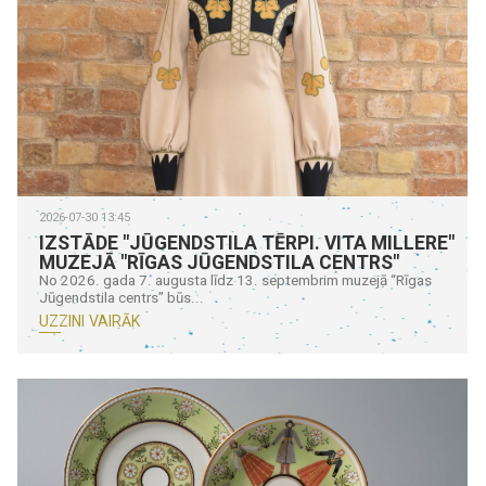
2026-07-30 13:45
IZSTĀDE "JŪGENDSTILA TĒRPI. VITA MILLERE"
MUZEJĀ "RĪGAS JŪGENDSTILA CENTRS"
No 2026. gada 7. augusta līdz 13. septembrim muzejā “Rīgas
Jūgendstila centrs” būs...
UZZINI VAIRĀK