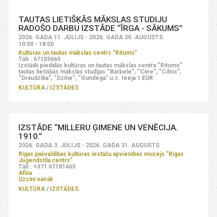
TAUTAS LIETIŠĶĀS MĀKSLAS STUDIJU
RADOŠO DARBU IZSTĀDE “ĪRGA - SĀKUMS”
2026. GADA 11. JŪLIJS - 2026. GADA 30. AUGUSTS
10:00 - 18:00
Kultūras un tautas mākslas centrs "Ritums"
Tālr.: 67105665
Izstādē piedalās kultūras un tautas mākslas centra “Ritums”
tautas lietišķās mākslas studijas “Bārbele”, “Cēre”, “Cilnis”,
“Draudzība”, “Dzīne”, “Gundega” u.c. Ieeja 1 EUR
KULTŪRA
IZSTĀDES
IZSTĀDE “MILLERU ĢIMENE UN VENĒCIJA.
1910.”
2026. GADA 3. JŪLIJS - 2026. GADA 31. AUGUSTS
Rīgas pašvaldības kultūras iestāžu apvienības muzejs "Rīgas
Jūgendstila centrs"
Tālr.: +371 67181465
Afiša
Uzzini vairāk
KULTŪRA
IZSTĀDES