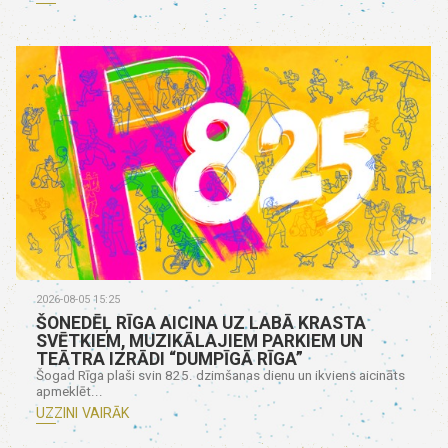
2026-08-05 15:25
ŠONEDĒĻ RĪGA AICINA UZ LABĀ KRASTA
SVĒTKIEM, MUZIKĀLAJIEM PARKIEM UN
TEĀTRA IZRĀDI “DUMPĪGĀ RĪGA”
Šogad Rīga plaši svin 825. dzimšanas dienu un ikviens aicināts
apmeklēt...
UZZINI VAIRĀK