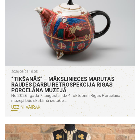
2026-08-05 10:05
“TIKŠANĀS” – MĀKSLINIECES MARUTAS
RAUDES DARBU RETROSPEKCIJA RĪGAS
PORCELĀNA MUZEJĀ
No 2026. gada 7. augusta līdz 4. oktobrim Rīgas Porcelāna
muzejā būs skatāma izstāde...
UZZINI VAIRĀK