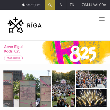
Pāriet
Iestatījumi
LV
EN
ZĪMJU VALODA
uz
lapas
saturu