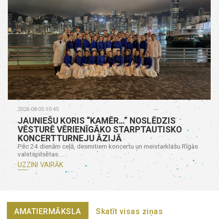
2026-08-05 10:45
JAUNIEŠU KORIS “KAMĒR…” NOSLĒDZIS
VĒSTURĒ VĒRIENĪGĀKO STARPTAUTISKO
KONCERTTURNEJU ĀZIJĀ
Pēc 24 dienām ceļā, desmitiem koncertu un meistarklašu Rīgas
valstspilsētas...
UZZINI VAIRĀK
AMATIERMĀKSLA
Skatīt visas ziņas