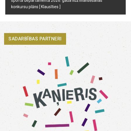
sporta departamenta 2026. gada līdzfinansēšanas
konkursu plāns
[ Klausīties ]
SADARBĪBAS PARTNERI