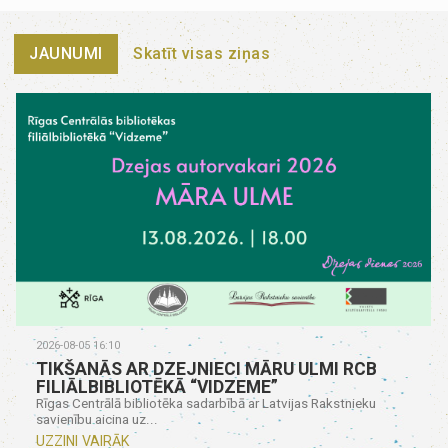
JAUNUMI
Skatīt visas ziņas
2026-08-05 16:10
TIKŠANĀS AR DZEJNIECI MĀRU ULMI RCB
FILIĀLBIBLIOTĒKĀ “VIDZEME”
Rīgas Centrālā bibliotēka sadarbībā ar Latvijas Rakstnieku
savienību aicina uz...
UZZINI VAIRĀK