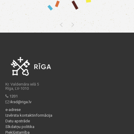
Kr. Valdemāra ielā 5
Rīga, LV-1010
1201
iksd@riga.lv
e-adrese
Izvērsta kontaktinformācija
Datu apstrāde
Sīkdatņu politika
Piekļūstamība