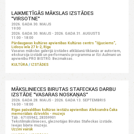
LAIKMETĪGĀS MĀKSLAS IZSTĀDES
"VIRSOTNE"
2026. GADA 30. MAIJS
19:00
2026. GADA 30. MAIJS - 2026. GADA 31. AUGUSTS
11:00 - 18:00
Pārdaugavas kultūras apvienības Kultūras centrs “Iļģuciems”,
Lidoņu iela 27 k-2, Rīga
Vasaras mākslas galerijā izstādes atklāšanā tikšanās ar autoriem,
ekskursija izstādē un performanču programma ar Ilzi Aulmani un
apvienību PRO BISTRO. Bezmaksas.
KULTŪRA
IZSTĀDES
MĀKSLINIECES BIRUTAS STAFECKAS DARBU
IZSTĀDE "VASARAS NOSKAŅAS"
2026. GADA 28. MAIJS - 2026. GADA 13. SEPTEMBRIS
16:00 - 18:00
Rīgas pašvaldības kultūras iestāžu apvienības Aleksandra Čaka
memoriālais dzīvoklis - muzejs
Tālr.: 67105942, 28359901
Tekstilmākslinieces, gleznotājas Birutas Stafeckas izstāde.
Ieejas biļete muzeju.
Uzzini vairāk