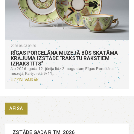
2026-06-03 09:20
RĪGAS PORCELĀNA MUZEJĀ BŪS SKATĀMA
KRĀJUMA IZSTĀDE “RAKSTU RAKSTIEM
IZRAKSTĪTS”
No 2026. gada 12. jūnija līdz 2. augustam Rīgas Porcelāna
muzejā, Kalēju ielā 9/11,...
UZZINI VAIRĀK
AFIŠA
IZSTĀDE GADA RITMI 2026