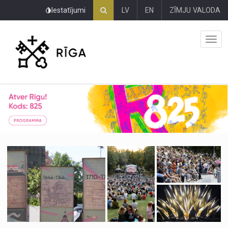
Pāriet
Iestatījumi
LV
EN
ZĪMJU VALODA
uz
lapas
saturu