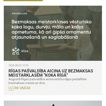
2026-08-05 10:35
RĪGAS PAŠVALDĪBA AICINA UZ BEZMAKSAS
MEISTARKLASĒM “KOKA RĪGĀ”
Augustā Rīgas pašvaldība aicina iedzīvotājus piedalīties
bezmaksas vienas un divu...
UZZINI VAIRĀK