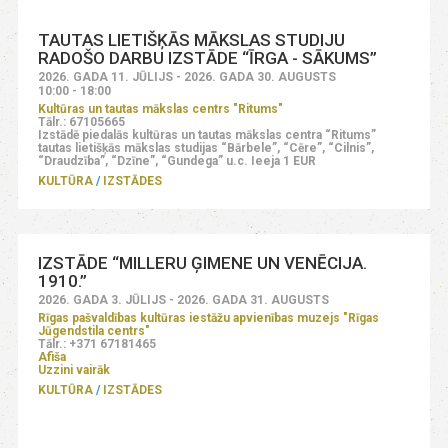
TAUTAS LIETIŠĶĀS MĀKSLAS STUDIJU
RADOŠO DARBU IZSTĀDE “ĪRGA - SĀKUMS”
2026. GADA 11. JŪLIJS - 2026. GADA 30. AUGUSTS
10:00 - 18:00
Kultūras un tautas mākslas centrs "Ritums"
Tālr.: 67105665
Izstādē piedalās kultūras un tautas mākslas centra “Ritums”
tautas lietišķās mākslas studijas “Bārbele”, “Cēre”, “Cilnis”,
“Draudzība”, “Dzīne”, “Gundega” u.c. Ieeja 1 EUR
KULTŪRA
IZSTĀDES
IZSTĀDE “MILLERU ĢIMENE UN VENĒCIJA.
1910.”
2026. GADA 3. JŪLIJS - 2026. GADA 31. AUGUSTS
Rīgas pašvaldības kultūras iestāžu apvienības muzejs "Rīgas
Jūgendstila centrs"
Tālr.: +371 67181465
Afiša
Uzzini vairāk
KULTŪRA
IZSTĀDES