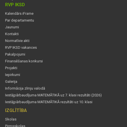
RVP IKSD
Kalendārs iFrame
Par departamentu
Jaunumi
Kontakti
Normatīvie akti
RVP IKSD vakances
Pakalpojumi
Finansēšanas konkursi
Projekti
Iepirkumi
Galerija
Informācija zīmju valodā
Iestājpārbaudījuma MATEMĀTIKĀ uz 7. klasi rezultāti (2026)
Iestājpārbaudījuma MATEMĀTIKĀ rezultāti uz 10. klasi
IZGLĪTĪBA
Skolas
Pirmsskolas