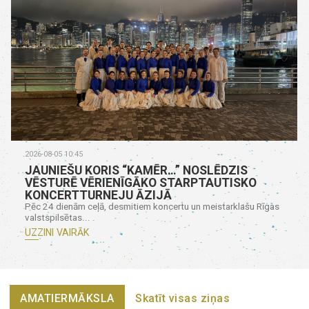
2026-08-05 10:45
JAUNIEŠU KORIS “KAMĒR…” NOSLĒDZIS
VĒSTURĒ VĒRIENĪGĀKO STARPTAUTISKO
KONCERTTURNEJU ĀZIJĀ
Pēc 24 dienām ceļā, desmitiem koncertu un meistarklašu Rīgas
valstspilsētas...
UZZINI VAIRĀK
AMATIERMĀKSLA
Skatīt visas ziņas