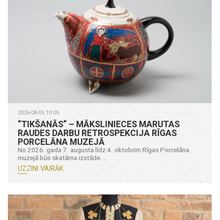
2026-08-05 10:05
“TIKŠANĀS” – MĀKSLINIECES MARUTAS
RAUDES DARBU RETROSPEKCIJA RĪGAS
PORCELĀNA MUZEJĀ
No 2026. gada 7. augusta līdz 4. oktobrim Rīgas Porcelāna
muzejā būs skatāma izstāde...
UZZINI VAIRĀK