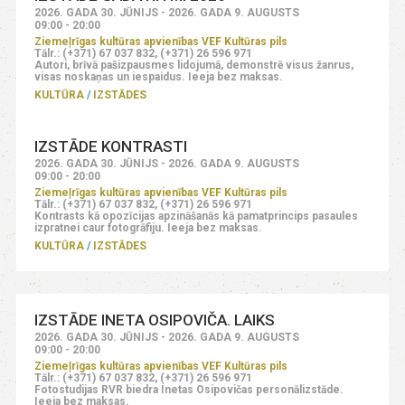
2026. GADA 30. JŪNIJS - 2026. GADA 9. AUGUSTS
09:00 - 20:00
Ziemeļrīgas kultūras apvienības VEF Kultūras pils
Tālr.: (+371) 67 037 832, (+371) 26 596 971
Autori, brīvā pašizpausmes lidojumā, demonstrē visus žanrus,
visas noskaņas un iespaidus. Ieeja bez maksas.
KULTŪRA
IZSTĀDES
IZSTĀDE KONTRASTI
2026. GADA 30. JŪNIJS - 2026. GADA 9. AUGUSTS
09:00 - 20:00
Ziemeļrīgas kultūras apvienības VEF Kultūras pils
Tālr.: (+371) 67 037 832, (+371) 26 596 971
Kontrasts kā opozīcijas apzināšanās kā pamatprincips pasaules
izpratnei caur fotogrāfiju. Ieeja bez maksas.
KULTŪRA
IZSTĀDES
IZSTĀDE INETA OSIPOVIČA. LAIKS
2026. GADA 30. JŪNIJS - 2026. GADA 9. AUGUSTS
09:00 - 20:00
Ziemeļrīgas kultūras apvienības VEF Kultūras pils
Tālr.: (+371) 67 037 832, (+371) 26 596 971
Fotostudijas RVR biedra Inetas Osipovičas personālizstāde.
Ieeja bez maksas.