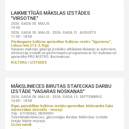
LAIKMETĪGĀS MĀKSLAS IZSTĀDES
"VIRSOTNE"
2026. GADA 30. MAIJS
19:00
2026. GADA 30. MAIJS - 2026. GADA 31. AUGUSTS
11:00 - 18:00
Pārdaugavas kultūras apvienības Kultūras centrs “Iļģuciems”,
Lidoņu iela 27 k-2, Rīga
Vasaras mākslas galerijā izstādes atklāšanā tikšanās ar autoriem,
ekskursija izstādē un performanču programma ar Ilzi Aulmani un
apvienību PRO BISTRO. Bezmaksas.
KULTŪRA
IZSTĀDES
MĀKSLINIECES BIRUTAS STAFECKAS DARBU
IZSTĀDE "VASARAS NOSKAŅAS"
2026. GADA 28. MAIJS - 2026. GADA 13. SEPTEMBRIS
16:00 - 18:00
Rīgas pašvaldības kultūras iestāžu apvienības Aleksandra Čaka
memoriālais dzīvoklis - muzejs
Tālr.: 67105942, 28359901
Tekstilmākslinieces, gleznotājas Birutas Stafeckas izstāde.
Ieejas biļete muzeju.
Uzzini vairāk