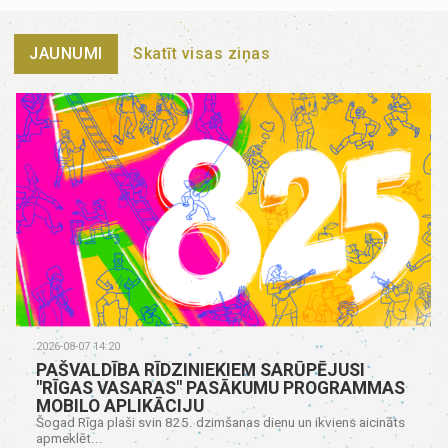
JAUNUMI
Skatīt visas ziņas
2026-08-07 14:20
PAŠVALDĪBA RĪDZINIEKIEM SARŪPĒJUSI
"RĪGAS VASARAS" PASĀKUMU PROGRAMMAS
MOBILO APLIKĀCIJU
Šogad Rīga plaši svin 825. dzimšanas dienu un ikviens aicināts
apmeklēt...