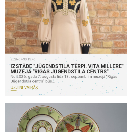
2026-07-30 13:45
IZSTĀDE "JŪGENDSTILA TĒRPI. VITA MILLERE"
MUZEJĀ "RĪGAS JŪGENDSTILA CENTRS"
No 2026. gada 7. augusta līdz 13. septembrim muzejā “Rīgas
Jūgendstila centrs” būs...
UZZINI VAIRĀK