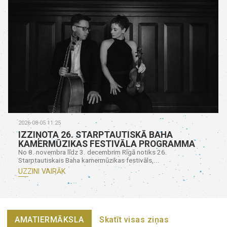
2026-08-05 11:25
IZZIŅOTA 26. STARPTAUTISKĀ BAHA
KAMERMŪZIKAS FESTIVĀLA PROGRAMMA
No 8. novembra līdz 3. decembrim Rīgā notiks 26.
Starptautiskais Baha kamermūzikas festivāls,...
UZZINI VAIRĀK
AMATIERMĀKSLA
Skatīt visas ziņas