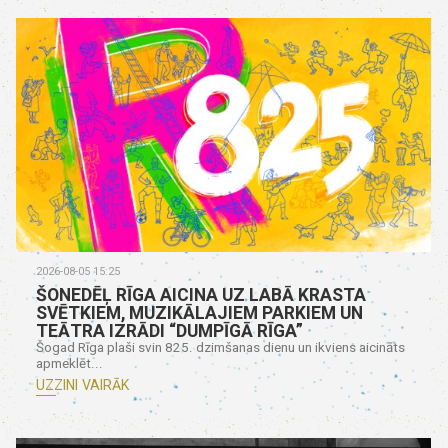
2026-08-05 15:25
ŠONEDĒĻ RĪGA AICINA UZ LABĀ KRASTA
SVĒTKIEM, MUZIKĀLAJIEM PARKIEM UN
TEĀTRA IZRĀDI “DUMPĪGĀ RĪGA”
Šogad Rīga plaši svin 825. dzimšanas dienu un ikviens aicināts
apmeklēt...
UZZINI VAIRĀK