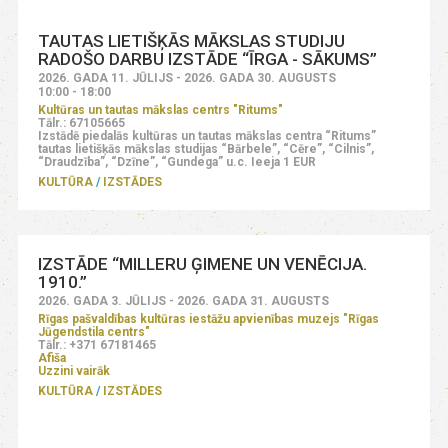
TAUTAS LIETIŠĶĀS MĀKSLAS STUDIJU
RADOŠO DARBU IZSTĀDE “ĪRGA - SĀKUMS”
2026. GADA 11. JŪLIJS - 2026. GADA 30. AUGUSTS
10:00 - 18:00
Kultūras un tautas mākslas centrs "Ritums"
Tālr.: 67105665
Izstādē piedalās kultūras un tautas mākslas centra “Ritums”
tautas lietišķās mākslas studijas “Bārbele”, “Cēre”, “Cilnis”,
“Draudzība”, “Dzīne”, “Gundega” u.c. Ieeja 1 EUR
KULTŪRA
IZSTĀDES
IZSTĀDE “MILLERU ĢIMENE UN VENĒCIJA.
1910.”
2026. GADA 3. JŪLIJS - 2026. GADA 31. AUGUSTS
Rīgas pašvaldības kultūras iestāžu apvienības muzejs "Rīgas
Jūgendstila centrs"
Tālr.: +371 67181465
Afiša
Uzzini vairāk
KULTŪRA
IZSTĀDES