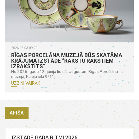
2026-06-03 09:20
RĪGAS PORCELĀNA MUZEJĀ BŪS SKATĀMA
KRĀJUMA IZSTĀDE “RAKSTU RAKSTIEM
IZRAKSTĪTS”
No 2026. gada 12. jūnija līdz 2. augustam Rīgas Porcelāna
muzejā, Kalēju ielā 9/11,...
UZZINI VAIRĀK
AFIŠA
IZSTĀDE GADA RITMI 2026