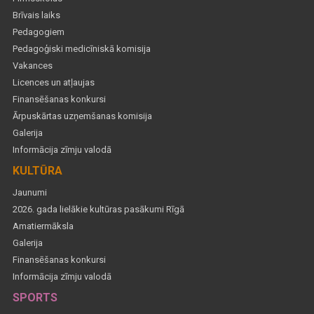
Brīvais laiks
Pedagogiem
Pedagoģiski medicīniskā komisija
Vakances
Licences un atļaujas
Finansēšanas konkursi
Ārpuskārtas uzņemšanas komisija
Galerija
Informācija zīmju valodā
KULTŪRA
Jaunumi
2026. gada lielākie kultūras pasākumi Rīgā
Amatiermāksla
Galerija
Finansēšanas konkursi
Informācija zīmju valodā
SPORTS