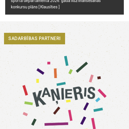
sporta departamenta 2026. gada līdzfinansēšanas
konkursu plāns
[ Klausīties ]
SADARBĪBAS PARTNERI