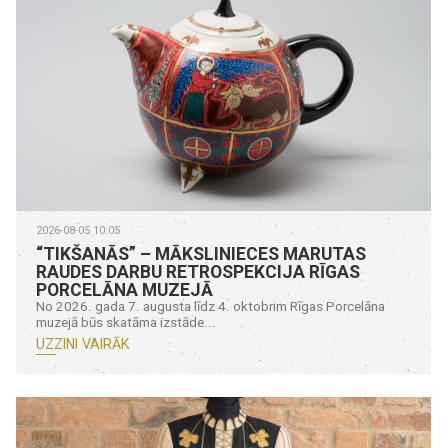
2026-08-05 10:05
“TIKŠANĀS” – MĀKSLINIECES MARUTAS
RAUDES DARBU RETROSPEKCIJA RĪGAS
PORCELĀNA MUZEJĀ
No 2026. gada 7. augusta līdz 4. oktobrim Rīgas Porcelāna
muzejā būs skatāma izstāde...
UZZINI VAIRĀK