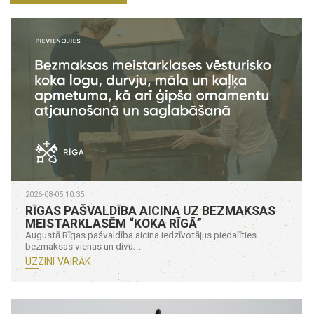
2026-08-05 10:35
RĪGAS PAŠVALDĪBA AICINA UZ BEZMAKSAS
MEISTARKLASĒM “KOKA RĪGĀ”
Augustā Rīgas pašvaldība aicina iedzīvotājus piedalīties
bezmaksas vienas un divu...
UZZINI VAIRĀK