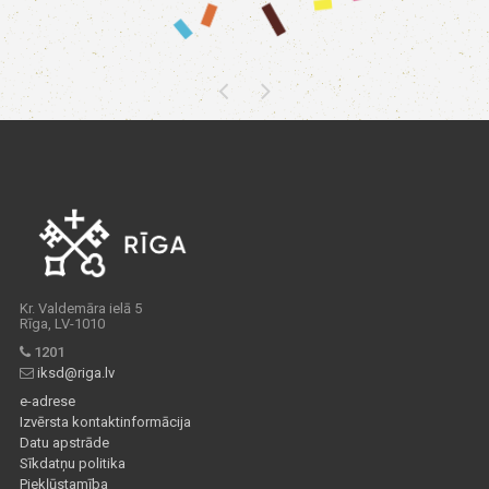
Kr. Valdemāra ielā 5
Rīga, LV-1010
1201
iksd@riga.lv
e-adrese
Izvērsta kontaktinformācija
Datu apstrāde
Sīkdatņu politika
Piekļūstamība