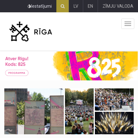
Pāriet
Iestatījumi
LV
EN
ZĪMJU VALODA
uz
lapas
saturu