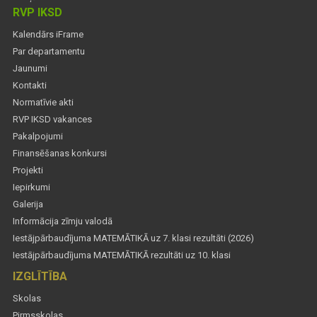
RVP IKSD
Kalendārs iFrame
Par departamentu
Jaunumi
Kontakti
Normatīvie akti
RVP IKSD vakances
Pakalpojumi
Finansēšanas konkursi
Projekti
Iepirkumi
Galerija
Informācija zīmju valodā
Iestājpārbaudījuma MATEMĀTIKĀ uz 7. klasi rezultāti (2026)
Iestājpārbaudījuma MATEMĀTIKĀ rezultāti uz 10. klasi
IZGLĪTĪBA
Skolas
Pirmsskolas