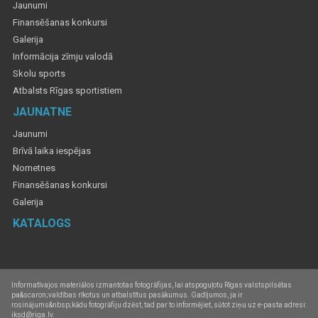
Jaunumi
Finansēšanas konkursi
Galerija
Informācija zīmju valodā
Skolu sports
Atbalsts Rīgas sportistiem
JAUNATNE
Jaunumi
Brīvā laika iespējas
Nometnes
Finansēšanas konkursi
Galerija
KATALOGS
Informatīvajos materiālos izmantotas fotogrāfijas, lai atspoguļotu Rīgas valstspilsētas
pa&scaron;valdības rīkotus un atbalstītus pasākumus. Gadījumos, ja ir
rosinājums&nbsp;kādu fotogrāfiju dzēst, tad par to informējiet, sūtot ziņu uz e-pasta adresi:
iksd@riga.lv.