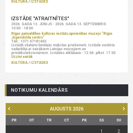
KULTŪRA
IZSTĀDES
IZSTĀDE "ATRAITNĪTES"
2026. GADA 13. JŪNIJS - 2026. GADA 13. SEPTEMBRIS
10:00 - 18:00
Rīgas pašvaldības kultūras iestāžu apvienības muzejs "Rīgas
Jūgendstila centrs"
Tālr.: +371 67181465
Izstādē skatāmi lietišķās mākslas priekšmeti. Izstāde veidota
sadarbībā ar vairākiem Latvijas muzejiem un
privātkolekcionāriem. Izstādes atklāšana - 12.06. plkst. 17.00
Uzzini vairāk
KULTŪRA
IZSTĀDES
NOTIKUMU KALENDĀRS
AUGUSTS
2026
PR
OT
TR
CT
PK
SS
SV
1
2