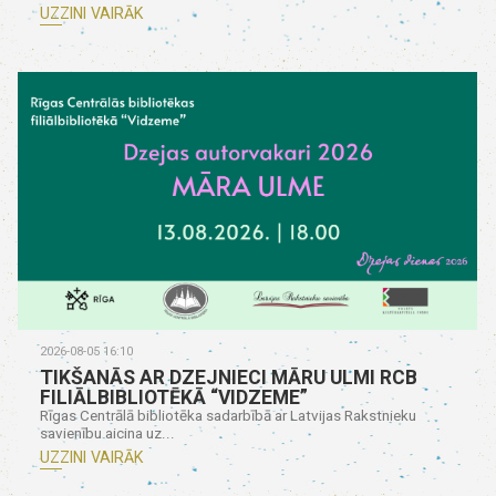
UZZINI VAIRĀK
2026-08-05 16:10
TIKŠANĀS AR DZEJNIECI MĀRU ULMI RCB
FILIĀLBIBLIOTĒKĀ “VIDZEME”
Rīgas Centrālā bibliotēka sadarbībā ar Latvijas Rakstnieku
savienību aicina uz...
UZZINI VAIRĀK