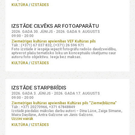
KULTŪRA
IZSTĀDES
IZSTĀDE CILVĒKS AR FOTOAPARĀTU
2026. GADA 30. JŪNIJS - 2026. GADA 9. AUGUSTS
09:00 - 20:00
Ziemeļrīgas kultūras apvienības VEF Kultūras pils
Tālr.: (+371) 67 037 832, (+371) 26 596 971
Foto izstāde ir iespēja iepazīt fotogrāfu radošo daudzveidību,
aptverot plašu tematisko loku un konceptuālu skatījumu caur
autoru foto objektīvu. Ieeja bez maksas.
KULTŪRA
IZSTĀDES
IZSTĀDE STARPBRĪDIS
2026. GADA 3. JŪNIJS - 2026. GADA 17. AUGUSTS
09:00 - 20:00
Ziemeļrīgas kultūras apvienības Kultūras pils "Ziemeļblāzma"
Tālr.: +371 20270966, +371 67848849
Izstādē piedalās mākslas darbu autori – Dina Lūse, Zaiga Sīmane,
Maira Daņilāne, Antra Galzone un Jānis Galzons.
Uzzini vairāk
KULTŪRA
IZSTĀDES