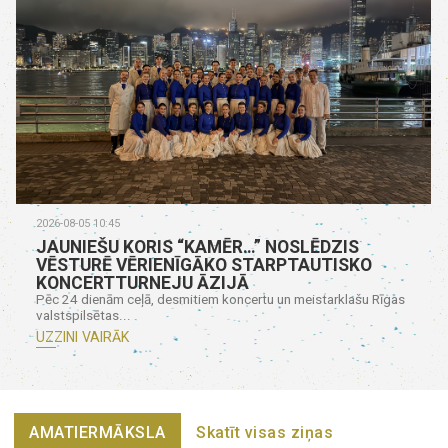
2026-08-05 10:45
JAUNIEŠU KORIS “KAMĒR…” NOSLĒDZIS
VĒSTURĒ VĒRIENĪGĀKO STARPTAUTISKO
KONCERTTURNEJU ĀZIJĀ
Pēc 24 dienām ceļā, desmitiem koncertu un meistarklašu Rīgas
valstspilsētas...
UZZINI VAIRĀK
AMATIERMĀKSLA
Skatīt visas ziņas