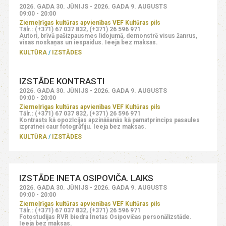
2026. GADA 30. JŪNIJS - 2026. GADA 9. AUGUSTS
09:00 - 20:00
Ziemeļrīgas kultūras apvienības VEF Kultūras pils
Tālr.: (+371) 67 037 832, (+371) 26 596 971
Autori, brīvā pašizpausmes lidojumā, demonstrē visus žanrus,
visas noskaņas un iespaidus. Ieeja bez maksas.
KULTŪRA
IZSTĀDES
IZSTĀDE KONTRASTI
2026. GADA 30. JŪNIJS - 2026. GADA 9. AUGUSTS
09:00 - 20:00
Ziemeļrīgas kultūras apvienības VEF Kultūras pils
Tālr.: (+371) 67 037 832, (+371) 26 596 971
Kontrasts kā opozīcijas apzināšanās kā pamatprincips pasaules
izpratnei caur fotogrāfiju. Ieeja bez maksas.
KULTŪRA
IZSTĀDES
IZSTĀDE INETA OSIPOVIČA. LAIKS
2026. GADA 30. JŪNIJS - 2026. GADA 9. AUGUSTS
09:00 - 20:00
Ziemeļrīgas kultūras apvienības VEF Kultūras pils
Tālr.: (+371) 67 037 832, (+371) 26 596 971
Fotostudijas RVR biedra Inetas Osipovičas personālizstāde.
Ieeja bez maksas.