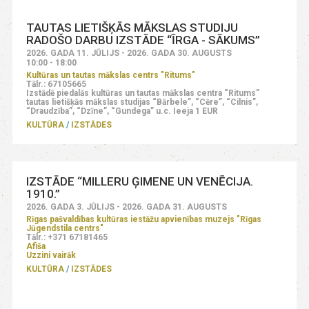
TAUTAS LIETIŠĶĀS MĀKSLAS STUDIJU
RADOŠO DARBU IZSTĀDE “ĪRGA - SĀKUMS”
2026. GADA 11. JŪLIJS - 2026. GADA 30. AUGUSTS
10:00 - 18:00
Kultūras un tautas mākslas centrs "Ritums"
Tālr.: 67105665
Izstādē piedalās kultūras un tautas mākslas centra “Ritums”
tautas lietišķās mākslas studijas “Bārbele”, “Cēre”, “Cilnis”,
“Draudzība”, “Dzīne”, “Gundega” u.c. Ieeja 1 EUR
KULTŪRA
IZSTĀDES
IZSTĀDE “MILLERU ĢIMENE UN VENĒCIJA.
1910.”
2026. GADA 3. JŪLIJS - 2026. GADA 31. AUGUSTS
Rīgas pašvaldības kultūras iestāžu apvienības muzejs "Rīgas
Jūgendstila centrs"
Tālr.: +371 67181465
Afiša
Uzzini vairāk
KULTŪRA
IZSTĀDES