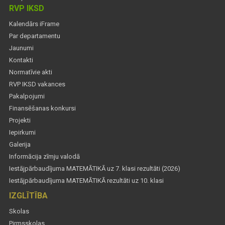
RVP IKSD
Kalendārs iFrame
Par departamentu
Jaunumi
Kontakti
Normatīvie akti
RVP IKSD vakances
Pakalpojumi
Finansēšanas konkursi
Projekti
Iepirkumi
Galerija
Informācija zīmju valodā
Iestājpārbaudījuma MATEMĀTIKĀ uz 7. klasi rezultāti (2026)
Iestājpārbaudījuma MATEMĀTIKĀ rezultāti uz 10. klasi
IZGLĪTĪBA
Skolas
Pirmsskolas