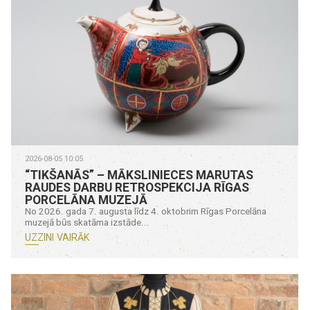
2026-08-05 10:05
“TIKŠANĀS” – MĀKSLINIECES MARUTAS
RAUDES DARBU RETROSPEKCIJA RĪGAS
PORCELĀNA MUZEJĀ
No 2026. gada 7. augusta līdz 4. oktobrim Rīgas Porcelāna
muzejā būs skatāma izstāde...
UZZINI VAIRĀK