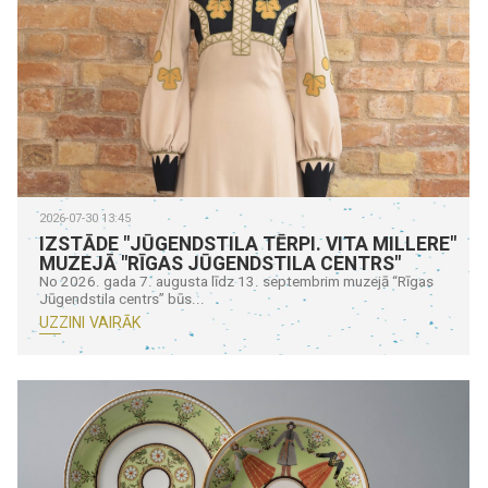
2026-07-30 13:45
IZSTĀDE "JŪGENDSTILA TĒRPI. VITA MILLERE"
MUZEJĀ "RĪGAS JŪGENDSTILA CENTRS"
No 2026. gada 7. augusta līdz 13. septembrim muzejā “Rīgas
Jūgendstila centrs” būs...
UZZINI VAIRĀK