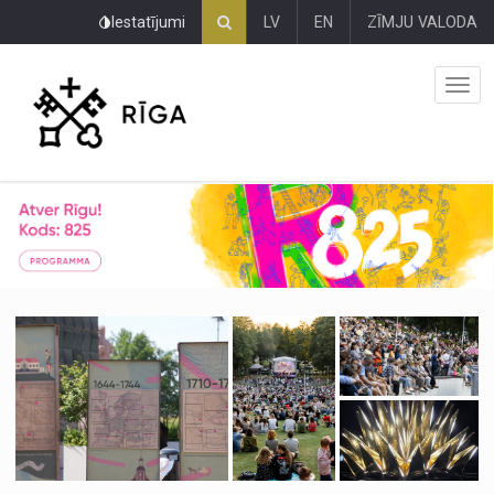
Pāriet
Iestatījumi
LV
EN
ZĪMJU VALODA
uz
lapas
saturu