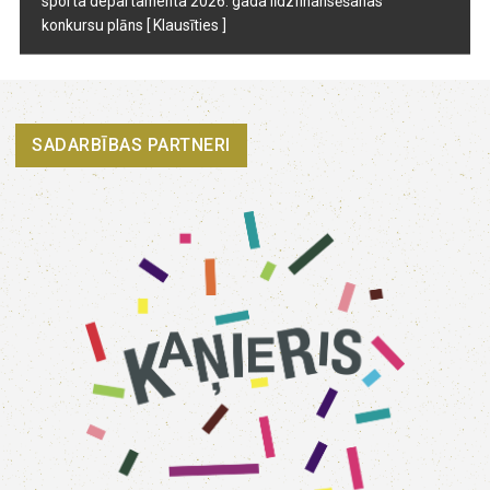
sporta departamenta 2026. gada līdzfinansēšanas
konkursu plāns
[ Klausīties ]
SADARBĪBAS PARTNERI