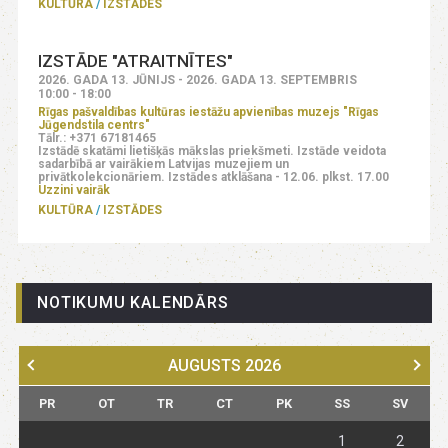
KULTŪRA
IZSTĀDES
IZSTĀDE "ATRAITNĪTES"
2026. GADA 13. JŪNIJS - 2026. GADA 13. SEPTEMBRIS
10:00 - 18:00
Rīgas pašvaldības kultūras iestāžu apvienības muzejs "Rīgas
Jūgendstila centrs"
Tālr.: +371 67181465
Izstādē skatāmi lietišķās mākslas priekšmeti. Izstāde veidota
sadarbībā ar vairākiem Latvijas muzejiem un
privātkolekcionāriem. Izstādes atklāšana - 12.06. plkst. 17.00
Uzzini vairāk
KULTŪRA
IZSTĀDES
NOTIKUMU KALENDĀRS
AUGUSTS
2026
PR
OT
TR
CT
PK
SS
SV
1
2