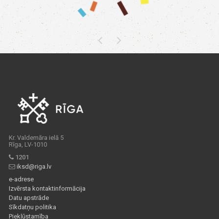
Kr. Valdemāra ielā 5
Rīga, LV-1010
1201
iksd@riga.lv
e-adrese
Izvērsta kontaktinformācija
Datu apstrāde
Sīkdatņu politika
Piekļūstamība