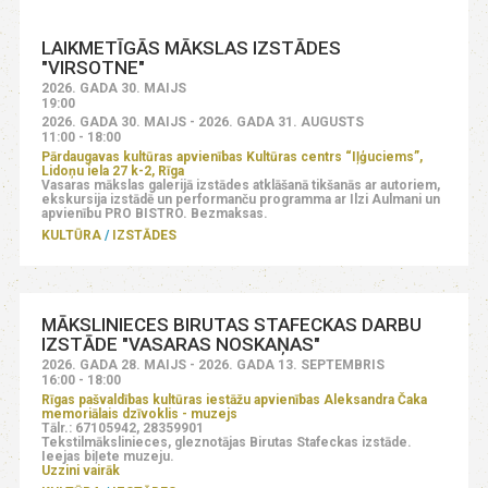
LAIKMETĪGĀS MĀKSLAS IZSTĀDES
"VIRSOTNE"
2026. GADA 30. MAIJS
19:00
2026. GADA 30. MAIJS - 2026. GADA 31. AUGUSTS
11:00 - 18:00
Pārdaugavas kultūras apvienības Kultūras centrs “Iļģuciems”,
Lidoņu iela 27 k-2, Rīga
Vasaras mākslas galerijā izstādes atklāšanā tikšanās ar autoriem,
ekskursija izstādē un performanču programma ar Ilzi Aulmani un
apvienību PRO BISTRO. Bezmaksas.
KULTŪRA
IZSTĀDES
MĀKSLINIECES BIRUTAS STAFECKAS DARBU
IZSTĀDE "VASARAS NOSKAŅAS"
2026. GADA 28. MAIJS - 2026. GADA 13. SEPTEMBRIS
16:00 - 18:00
Rīgas pašvaldības kultūras iestāžu apvienības Aleksandra Čaka
memoriālais dzīvoklis - muzejs
Tālr.: 67105942, 28359901
Tekstilmākslinieces, gleznotājas Birutas Stafeckas izstāde.
Ieejas biļete muzeju.
Uzzini vairāk