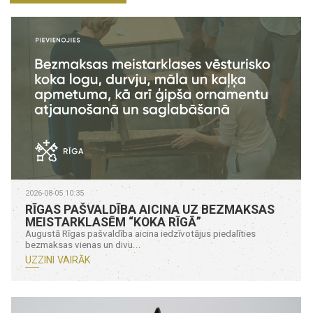
2026-08-05 10:35
RĪGAS PAŠVALDĪBA AICINA UZ BEZMAKSAS
MEISTARKLASĒM “KOKA RĪGĀ”
Augustā Rīgas pašvaldība aicina iedzīvotājus piedalīties
bezmaksas vienas un divu...
UZZINI VAIRĀK