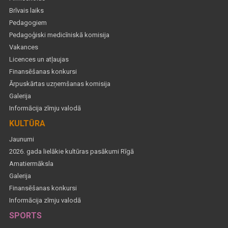
Brīvais laiks
Pedagogiem
Pedagoģiski medicīniskā komisija
Vakances
Licences un atļaujas
Finansēšanas konkursi
Ārpuskārtas uzņemšanas komisija
Galerija
Informācija zīmju valodā
KULTŪRA
Jaunumi
2026. gada lielākie kultūras pasākumi Rīgā
Amatiermāksla
Galerija
Finansēšanas konkursi
Informācija zīmju valodā
SPORTS