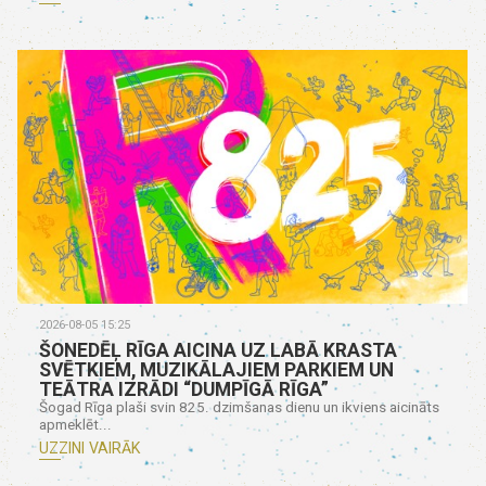
2026-08-05 15:25
ŠONEDĒĻ RĪGA AICINA UZ LABĀ KRASTA
SVĒTKIEM, MUZIKĀLAJIEM PARKIEM UN
TEĀTRA IZRĀDI “DUMPĪGĀ RĪGA”
Šogad Rīga plaši svin 825. dzimšanas dienu un ikviens aicināts
apmeklēt...
UZZINI VAIRĀK