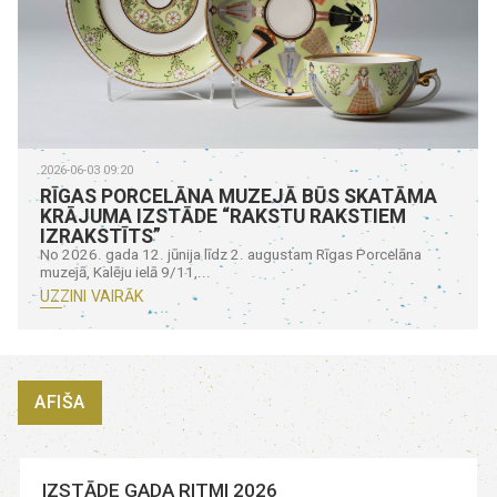
2026-06-03 09:20
RĪGAS PORCELĀNA MUZEJĀ BŪS SKATĀMA
KRĀJUMA IZSTĀDE “RAKSTU RAKSTIEM
IZRAKSTĪTS”
No 2026. gada 12. jūnija līdz 2. augustam Rīgas Porcelāna
muzejā, Kalēju ielā 9/11,...
UZZINI VAIRĀK
AFIŠA
IZSTĀDE GADA RITMI 2026