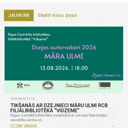
JAUNUMI
Skatīt visas ziņas
2026-08-05 16:10
TIKŠANĀS AR DZEJNIECI MĀRU ULMI RCB
FILIĀLBIBLIOTĒKĀ “VIDZEME”
Rīgas Centrālā bibliotēka sadarbībā ar Latvijas Rakstnieku
savienību aicina uz...
UZZINI VAIRĀK