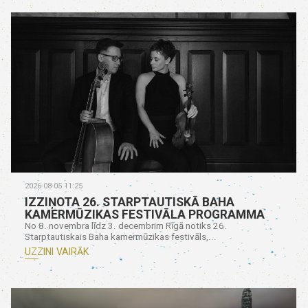
2026-08-05 11:25
IZZIŅOTA 26. STARPTAUTISKĀ BAHA
KAMERMŪZIKAS FESTIVĀLA PROGRAMMA
No 8. novembra līdz 3. decembrim Rīgā notiks 26.
Starptautiskais Baha kamermūzikas festivāls,...
UZZINI VAIRĀK