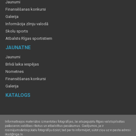
Jaunumi
Finansēšanas konkursi
Galerija
Informācija zīmju valodā
Skolu sports
Atbalsts Rīgas sportistiem
JAUNATNE
Jaunumi
Brīvā laika iespējas
Nometnes
Finansēšanas konkursi
Galerija
KATALOGS
Informatīvajos materiālos izmantotas fotogrāfijas, lai atspoguļotu Rīgas valstspilsētas
pa&scaron;valdības rīkotus un atbalstītus pasākumus. Gadījumos, ja ir
rosinājums&nbsp;kādu fotogrāfiju dzēst, tad par to informējiet, sūtot ziņu uz e-pasta adresi:
iksd@riga.lv.