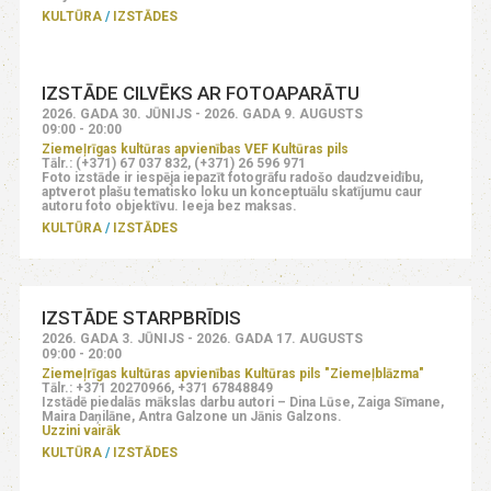
KULTŪRA
IZSTĀDES
IZSTĀDE CILVĒKS AR FOTOAPARĀTU
2026. GADA 30. JŪNIJS - 2026. GADA 9. AUGUSTS
09:00 - 20:00
Ziemeļrīgas kultūras apvienības VEF Kultūras pils
Tālr.: (+371) 67 037 832, (+371) 26 596 971
Foto izstāde ir iespēja iepazīt fotogrāfu radošo daudzveidību,
aptverot plašu tematisko loku un konceptuālu skatījumu caur
autoru foto objektīvu. Ieeja bez maksas.
KULTŪRA
IZSTĀDES
IZSTĀDE STARPBRĪDIS
2026. GADA 3. JŪNIJS - 2026. GADA 17. AUGUSTS
09:00 - 20:00
Ziemeļrīgas kultūras apvienības Kultūras pils "Ziemeļblāzma"
Tālr.: +371 20270966, +371 67848849
Izstādē piedalās mākslas darbu autori – Dina Lūse, Zaiga Sīmane,
Maira Daņilāne, Antra Galzone un Jānis Galzons.
Uzzini vairāk
KULTŪRA
IZSTĀDES