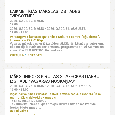
LAIKMETĪGĀS MĀKSLAS IZSTĀDES
"VIRSOTNE"
2026. GADA 30. MAIJS
19:00
2026. GADA 30. MAIJS - 2026. GADA 31. AUGUSTS
11:00 - 18:00
Pārdaugavas kultūras apvienības Kultūras centrs “Iļģuciems”,
Lidoņu iela 27 k-2, Rīga
Vasaras mākslas galerijā izstādes atklāšanā tikšanās ar autoriem,
ekskursija izstādē un performanču programma ar Ilzi Aulmani un
apvienību PRO BISTRO. Bezmaksas.
KULTŪRA
IZSTĀDES
MĀKSLINIECES BIRUTAS STAFECKAS DARBU
IZSTĀDE "VASARAS NOSKAŅAS"
2026. GADA 28. MAIJS - 2026. GADA 13. SEPTEMBRIS
16:00 - 18:00
Rīgas pašvaldības kultūras iestāžu apvienības Aleksandra Čaka
memoriālais dzīvoklis - muzejs
Tālr.: 67105942, 28359901
Tekstilmākslinieces, gleznotājas Birutas Stafeckas izstāde.
Ieejas biļete muzeju.
Uzzini vairāk