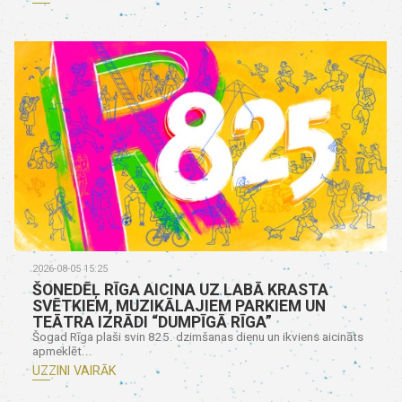
2026-08-05 15:25
ŠONEDĒĻ RĪGA AICINA UZ LABĀ KRASTA
SVĒTKIEM, MUZIKĀLAJIEM PARKIEM UN
TEĀTRA IZRĀDI “DUMPĪGĀ RĪGA”
Šogad Rīga plaši svin 825. dzimšanas dienu un ikviens aicināts
apmeklēt...
UZZINI VAIRĀK