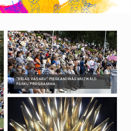
”RĪGAS VASARU” PIESKANDINĀS MUZIKĀLO
PARKU PROGRAMMA