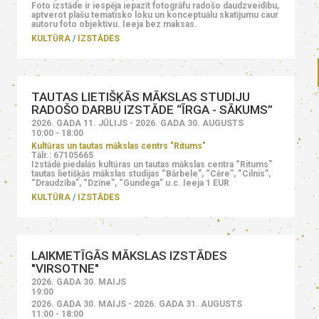
Foto izstāde ir iespēja iepazīt fotogrāfu radošo daudzveidību,
aptverot plašu tematisko loku un konceptuālu skatījumu caur
autoru foto objektīvu. Ieeja bez maksas.
KULTŪRA
IZSTĀDES
TAUTAS LIETIŠĶĀS MĀKSLAS STUDIJU
RADOŠO DARBU IZSTĀDE “ĪRGA - SĀKUMS”
2026. GADA 11. JŪLIJS - 2026. GADA 30. AUGUSTS
10:00 - 18:00
Kultūras un tautas mākslas centrs "Ritums"
Tālr.: 67105665
Izstādē piedalās kultūras un tautas mākslas centra “Ritums”
tautas lietišķās mākslas studijas “Bārbele”, “Cēre”, “Cilnis”,
“Draudzība”, “Dzīne”, “Gundega” u.c. Ieeja 1 EUR
KULTŪRA
IZSTĀDES
LAIKMETĪGĀS MĀKSLAS IZSTĀDES
"VIRSOTNE"
2026. GADA 30. MAIJS
19:00
2026. GADA 30. MAIJS - 2026. GADA 31. AUGUSTS
11:00 - 18:00