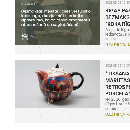
2026-08-05 10:35
RĪGAS PA
BEZMAKS
“KOKA RĪ
Augustā Rīgas
iedzīvotājus 
un divu...
UZZINI VAIR
2026-08-05 10:05
“TIKŠANĀ
MARUTAS
RETROSPE
PORCELĀ
No 2026. gada
Rīgas Porcel
izstāde...
UZZINI VAIR