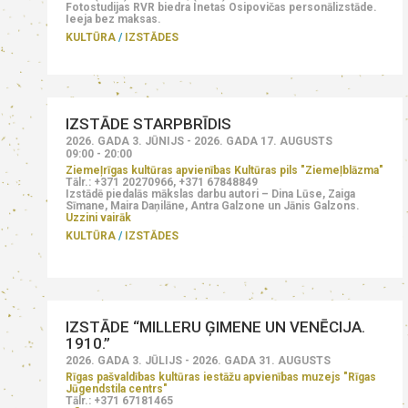
Fotostudijas RVR biedra Inetas Osipovičas personālizstāde.
Ieeja bez maksas.
KULTŪRA
IZSTĀDES
IZSTĀDE STARPBRĪDIS
2026. GADA 3. JŪNIJS - 2026. GADA 17. AUGUSTS
09:00 - 20:00
Ziemeļrīgas kultūras apvienības Kultūras pils "Ziemeļblāzma"
Tālr.: +371 20270966, +371 67848849
Izstādē piedalās mākslas darbu autori – Dina Lūse, Zaiga
Sīmane, Maira Daņilāne, Antra Galzone un Jānis Galzons.
Uzzini vairāk
KULTŪRA
IZSTĀDES
IZSTĀDE “MILLERU ĢIMENE UN VENĒCIJA.
1910.”
2026. GADA 3. JŪLIJS - 2026. GADA 31. AUGUSTS
Rīgas pašvaldības kultūras iestāžu apvienības muzejs "Rīgas
Jūgendstila centrs"
Tālr.: +371 67181465