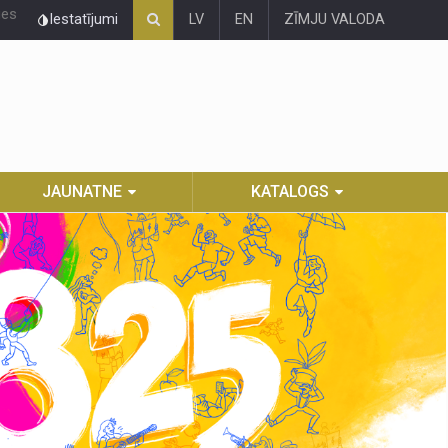
ies
Iestatījumi
LV
EN
ZĪMJU VALODA
JAUNATNE
KATALOGS