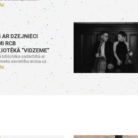
ĀK
 AR DZEJNIECI
I RCB
LIOTĒKĀ “VIDZEME”
ā bibliotēka sadarbībā ar
nieku savienību aicina uz...
ĀK