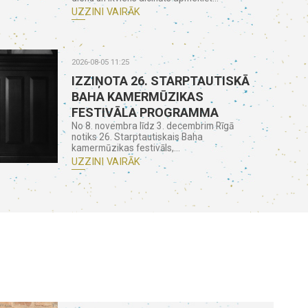
UZZINI VAIRĀK
2026-08-05 11:25
IZZIŅOTA 26. STARPTAUTISKĀ
BAHA KAMERMŪZIKAS
FESTIVĀLA PROGRAMMA
No 8. novembra līdz 3. decembrim Rīgā
notiks 26. Starptautiskais Baha
kamermūzikas festivāls,...
UZZINI VAIRĀK