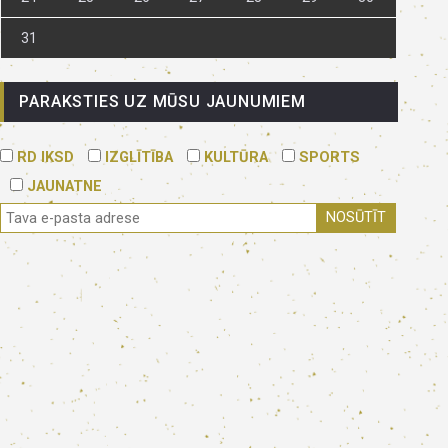
31
PARAKSTIES UZ MŪSU JAUNUMIEM
RD IKSD
IZGLĪTĪBA
KULTŪRA
SPORTS
JAUNATNE
NOSŪTĪT