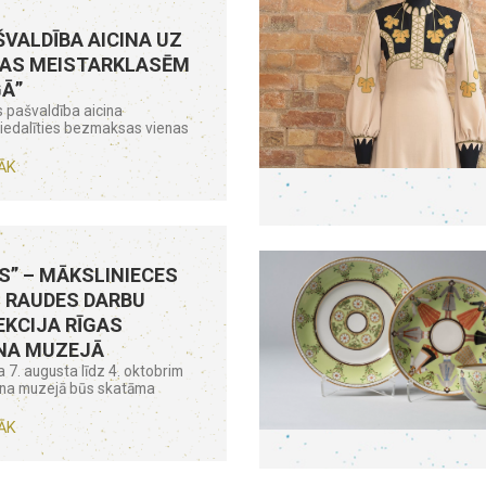
ŠVALDĪBA AICINA UZ
AS MEISTARKLASĒM
GĀ”
 pašvaldība aicina
piedalīties bezmaksas vienas
ĀK
S” – MĀKSLINIECES
 RAUDES DARBU
KCIJA RĪGAS
NA MUZEJĀ
 7. augusta līdz 4. oktobrim
āna muzejā būs skatāma
ĀK