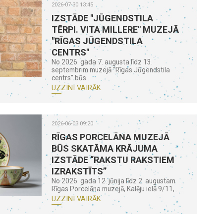
2026-07-30 13:45
IZSTĀDE "JŪGENDSTILA
TĒRPI. VITA MILLERE" MUZEJĀ
"RĪGAS JŪGENDSTILA
CENTRS"
No 2026. gada 7. augusta līdz 13.
septembrim muzejā “Rīgas Jūgendstila
centrs” būs...
UZZINI VAIRĀK
2026-06-03 09:20
RĪGAS PORCELĀNA MUZEJĀ
BŪS SKATĀMA KRĀJUMA
IZSTĀDE “RAKSTU RAKSTIEM
IZRAKSTĪTS”
No 2026. gada 12. jūnija līdz 2. augustam
Rīgas Porcelāna muzejā, Kalēju ielā 9/11,...
UZZINI VAIRĀK