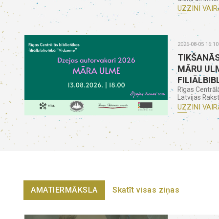
UZZINI VAIR
2026-08-05 16:10
TIKŠANĀS
MĀRU ULM
FILIĀLBIB
Rīgas Centrāl
Latvijas Rakst
UZZINI VAIR
AMATIERMĀKSLA
Skatīt visas ziņas