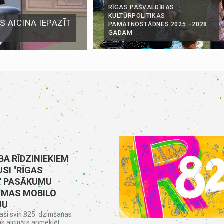
RĪGAS PAŠVALDĪBAS
KULTŪRPOLITIKAS
 AICINA IEPAZĪT
PAMATNOSTĀDNES 2025.–2028.
GADAM
BA RĪDZINIEKIEM
SI "RĪGAS
" PASĀKUMU
MAS MOBILO
JU
aši svin 825. dzimšanas
ns aicināts apmeklēt...