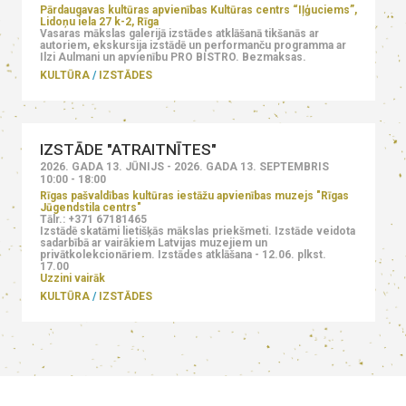
Pārdaugavas kultūras apvienības Kultūras centrs “Iļģuciems”,
Lidoņu iela 27 k-2, Rīga
Vasaras mākslas galerijā izstādes atklāšanā tikšanās ar
autoriem, ekskursija izstādē un performanču programma ar
Ilzi Aulmani un apvienību PRO BISTRO. Bezmaksas.
KULTŪRA
IZSTĀDES
IZSTĀDE "ATRAITNĪTES"
2026. GADA 13. JŪNIJS - 2026. GADA 13. SEPTEMBRIS
10:00 - 18:00
Rīgas pašvaldības kultūras iestāžu apvienības muzejs "Rīgas
Jūgendstila centrs"
Tālr.: +371 67181465
Izstādē skatāmi lietišķās mākslas priekšmeti. Izstāde veidota
sadarbībā ar vairākiem Latvijas muzejiem un
privātkolekcionāriem. Izstādes atklāšana - 12.06. plkst.
17.00
Uzzini vairāk
KULTŪRA
IZSTĀDES