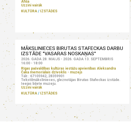
Afiša
Uzzini vairāk
KULTŪRA
IZSTĀDES
MĀKSLINIECES BIRUTAS STAFECKAS DARBU
IZSTĀDE "VASARAS NOSKAŅAS"
2026. GADA 28. MAIJS - 2026. GADA 13. SEPTEMBRIS
16:00 - 18:00
Rīgas pašvaldības kultūras iestāžu apvienības Aleksandra
Čaka memoriālais dzīvoklis - muzejs
Tālr.: 67105942, 28359901
Tekstilmākslinieces, gleznotājas Birutas Stafeckas izstāde.
Ieejas biļete muzeju.
Uzzini vairāk
KULTŪRA
IZSTĀDES