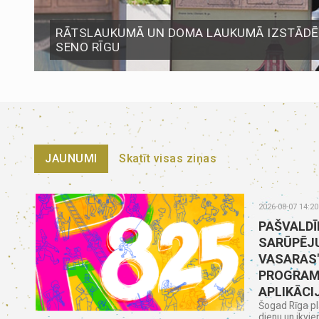
RĀTSLAUKUMĀ UN DOMA LAUKUMĀ IZSTĀDĒS
SENO RĪGU
JAUNUMI
Skatīt visas ziņas
2026-08-07 14:20
PAŠVALDĪ
SARŪPĒJU
VASARAS
PROGRAM
APLIKĀCI
Šogad Rīga pl
dienu un ikvie