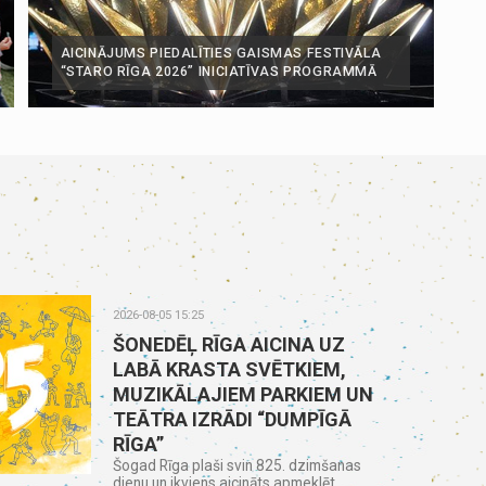
AICINĀJUMS PIEDALĪTIES GAISMAS FESTIVĀLA
“STARO RĪGA 2026” INICIATĪVAS PROGRAMMĀ
2026-08-05 15:25
ŠONEDĒĻ RĪGA AICINA UZ
LABĀ KRASTA SVĒTKIEM,
MUZIKĀLAJIEM PARKIEM UN
TEĀTRA IZRĀDI “DUMPĪGĀ
RĪGA”
Šogad Rīga plaši svin 825. dzimšanas
dienu un ikviens aicināts apmeklēt...