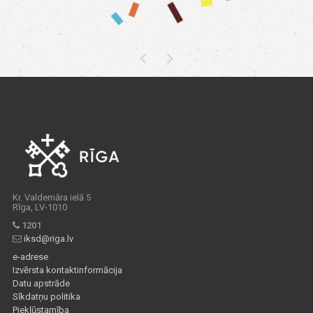
Kr. Valdemāra ielā 5
Rīga, LV-1010
1201
iksd@riga.lv
e-adrese
Izvērsta kontaktinformācija
Datu apstrāde
Sīkdatņu politika
Piekļūstamība