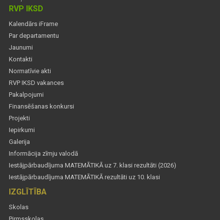
RVP IKSD
Kalendārs iFrame
Par departamentu
Jaunumi
Kontakti
Normatīvie akti
RVP IKSD vakances
Pakalpojumi
Finansēšanas konkursi
Projekti
Iepirkumi
Galerija
Informācija zīmju valodā
Iestājpārbaudījuma MATEMĀTIKĀ uz 7. klasi rezultāti (2026)
Iestājpārbaudījuma MATEMĀTIKĀ rezultāti uz 10. klasi
IZGLĪTĪBA
Skolas
Pirmsskolas