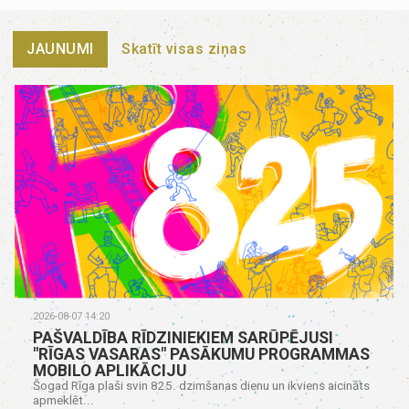
JAUNUMI
Skatīt visas ziņas
2026-08-07 14:20
PAŠVALDĪBA RĪDZINIEKIEM SARŪPĒJUSI
"RĪGAS VASARAS" PASĀKUMU PROGRAMMAS
MOBILO APLIKĀCIJU
Šogad Rīga plaši svin 825. dzimšanas dienu un ikviens aicināts
apmeklēt...