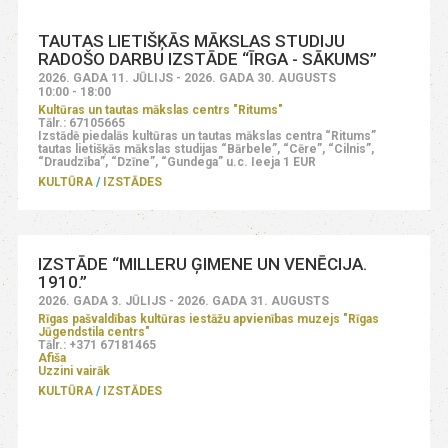
TAUTAS LIETIŠĶĀS MĀKSLAS STUDIJU
RADOŠO DARBU IZSTĀDE “ĪRGA - SĀKUMS”
2026. GADA 11. JŪLIJS - 2026. GADA 30. AUGUSTS
10:00 - 18:00
Kultūras un tautas mākslas centrs "Ritums"
Tālr.: 67105665
Izstādē piedalās kultūras un tautas mākslas centra “Ritums”
tautas lietišķās mākslas studijas “Bārbele”, “Cēre”, “Cilnis”,
“Draudzība”, “Dzīne”, “Gundega” u.c. Ieeja 1 EUR
KULTŪRA
IZSTĀDES
IZSTĀDE “MILLERU ĢIMENE UN VENĒCIJA.
1910.”
2026. GADA 3. JŪLIJS - 2026. GADA 31. AUGUSTS
Rīgas pašvaldības kultūras iestāžu apvienības muzejs "Rīgas
Jūgendstila centrs"
Tālr.: +371 67181465
Afiša
Uzzini vairāk
KULTŪRA
IZSTĀDES