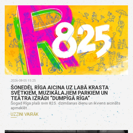
2026-08-05 15:25
ŠONEDĒĻ RĪGA AICINA UZ LABĀ KRASTA
SVĒTKIEM, MUZIKĀLAJIEM PARKIEM UN
TEĀTRA IZRĀDI “DUMPĪGĀ RĪGA”
Šogad Rīga plaši svin 825. dzimšanas dienu un ikviens aicināts
apmeklēt...
UZZINI VAIRĀK