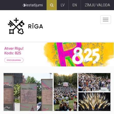
Pāriet
Iestatījumi
LV
EN
ZĪMJU VALODA
uz
lapas
saturu