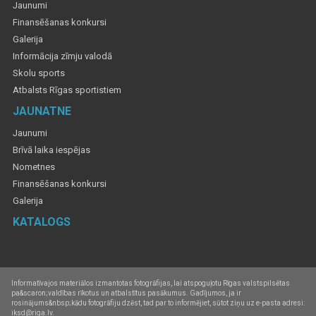
Jaunumi
Finansēšanas konkursi
Galerija
Informācija zīmju valodā
Skolu sports
Atbalsts Rīgas sportistiem
JAUNATNE
Jaunumi
Brīvā laika iespējas
Nometnes
Finansēšanas konkursi
Galerija
KATALOGS
Informatīvajos materiālos izmantotas fotogrāfijas, lai atspoguļotu Rīgas valstspilsētas
pa&scaron;valdības rīkotus un atbalstītus pasākumus. Gadījumos, ja ir
rosinājums&nbsp;kādu fotogrāfiju dzēst, tad par to informējiet, sūtot ziņu uz e-pasta adresi:
iksd@riga.lv.