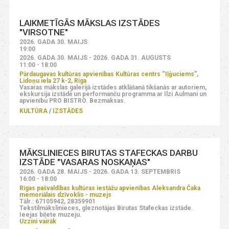
LAIKMETĪGĀS MĀKSLAS IZSTĀDES
"VIRSOTNE"
2026. GADA 30. MAIJS
19:00
2026. GADA 30. MAIJS - 2026. GADA 31. AUGUSTS
11:00 - 18:00
Pārdaugavas kultūras apvienības Kultūras centrs “Iļģuciems”,
Lidoņu iela 27 k-2, Rīga
Vasaras mākslas galerijā izstādes atklāšanā tikšanās ar autoriem,
ekskursija izstādē un performanču programma ar Ilzi Aulmani un
apvienību PRO BISTRO. Bezmaksas.
KULTŪRA
IZSTĀDES
MĀKSLINIECES BIRUTAS STAFECKAS DARBU
IZSTĀDE "VASARAS NOSKAŅAS"
2026. GADA 28. MAIJS - 2026. GADA 13. SEPTEMBRIS
16:00 - 18:00
Rīgas pašvaldības kultūras iestāžu apvienības Aleksandra Čaka
memoriālais dzīvoklis - muzejs
Tālr.: 67105942, 28359901
Tekstilmākslinieces, gleznotājas Birutas Stafeckas izstāde.
Ieejas biļete muzeju.
Uzzini vairāk