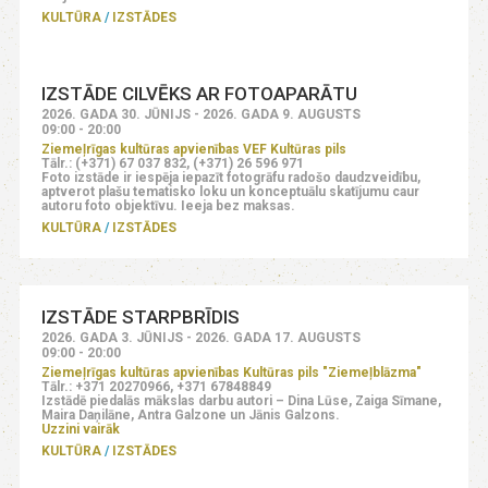
KULTŪRA
IZSTĀDES
IZSTĀDE CILVĒKS AR FOTOAPARĀTU
2026. GADA 30. JŪNIJS - 2026. GADA 9. AUGUSTS
09:00 - 20:00
Ziemeļrīgas kultūras apvienības VEF Kultūras pils
Tālr.: (+371) 67 037 832, (+371) 26 596 971
Foto izstāde ir iespēja iepazīt fotogrāfu radošo daudzveidību,
aptverot plašu tematisko loku un konceptuālu skatījumu caur
autoru foto objektīvu. Ieeja bez maksas.
KULTŪRA
IZSTĀDES
IZSTĀDE STARPBRĪDIS
2026. GADA 3. JŪNIJS - 2026. GADA 17. AUGUSTS
09:00 - 20:00
Ziemeļrīgas kultūras apvienības Kultūras pils "Ziemeļblāzma"
Tālr.: +371 20270966, +371 67848849
Izstādē piedalās mākslas darbu autori – Dina Lūse, Zaiga Sīmane,
Maira Daņilāne, Antra Galzone un Jānis Galzons.
Uzzini vairāk
KULTŪRA
IZSTĀDES