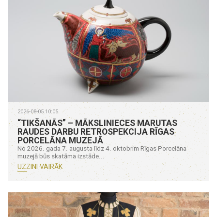
2026-08-05 10:05
“TIKŠANĀS” – MĀKSLINIECES MARUTAS
RAUDES DARBU RETROSPEKCIJA RĪGAS
PORCELĀNA MUZEJĀ
No 2026. gada 7. augusta līdz 4. oktobrim Rīgas Porcelāna
muzejā būs skatāma izstāde...
UZZINI VAIRĀK