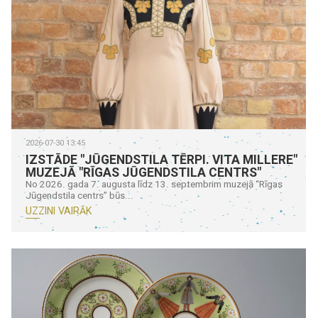
2026-07-30 13:45
IZSTĀDE "JŪGENDSTILA TĒRPI. VITA MILLERE"
MUZEJĀ "RĪGAS JŪGENDSTILA CENTRS"
No 2026. gada 7. augusta līdz 13. septembrim muzejā “Rīgas
Jūgendstila centrs” būs...
UZZINI VAIRĀK