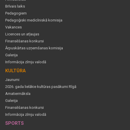
Brīvais laiks
Pedagogiem
Pedagoģiski medicīniskā komisija
Vakances
Licences un atļaujas
Finansēšanas konkursi
Ārpuskārtas uzņemšanas komisija
Galerija
Informācija zīmju valodā
KULTŪRA
Jaunumi
2026. gada lielākie kultūras pasākumi Rīgā
Amatiermāksla
Galerija
Finansēšanas konkursi
Informācija zīmju valodā
SPORTS