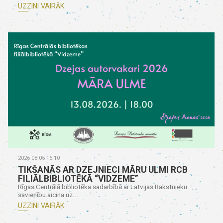
UZZINI VAIRĀK
2026-08-05 16:10
TIKŠANĀS AR DZEJNIECI MĀRU ULMI RCB
FILIĀLBIBLIOTĒKĀ “VIDZEME”
Rīgas Centrālā bibliotēka sadarbībā ar Latvijas Rakstnieku
savienību aicina uz...
UZZINI VAIRĀK