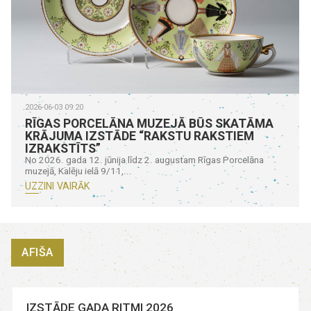
2026-06-03 09:20
RĪGAS PORCELĀNA MUZEJĀ BŪS SKATĀMA
KRĀJUMA IZSTĀDE “RAKSTU RAKSTIEM
IZRAKSTĪTS”
No 2026. gada 12. jūnija līdz 2. augustam Rīgas Porcelāna
muzejā, Kalēju ielā 9/11,...
UZZINI VAIRĀK
AFIŠA
IZSTĀDE GADA RITMI 2026