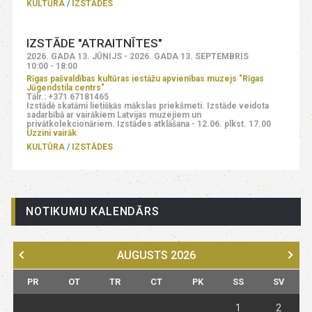
KULTŪRA
IZSTĀDES
IZSTĀDE "ATRAITNĪTES"
2026. GADA 13. JŪNIJS - 2026. GADA 13. SEPTEMBRIS
10:00 - 18:00
Rīgas pašvaldības kultūras iestāžu apvienības muzejs "Rīgas
Jūgendstila centrs"
Tālr.: +371 67181465
Izstādē skatāmi lietišķās mākslas priekšmeti. Izstāde veidota
sadarbībā ar vairākiem Latvijas muzejiem un
privātkolekcionāriem. Izstādes atklāšana - 12.06. plkst. 17.00
Uzzini vairāk
KULTŪRA
IZSTĀDES
NOTIKUMU KALENDĀRS
AUGUSTS
2026
PR
OT
TR
CT
PK
SS
SV
1
2