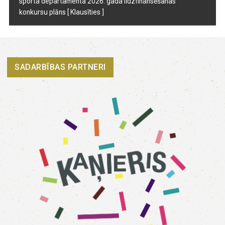
sporta departamenta 2026. gada līdzfinansēšanas
konkursu plāns
[ Klausīties ]
SADARBĪBAS PARTNERI