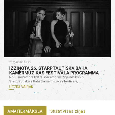
2026-08-05 11:25
IZZIŅOTA 26. STARPTAUTISKĀ BAHA
KAMERMŪZIKAS FESTIVĀLA PROGRAMMA
No 8. novembra līdz 3. decembrim Rīgā notiks 26.
Starptautiskais Baha kamermūzikas festivāls,...
UZZINI VAIRĀK
AMATIERMĀKSLA
Skatīt visas ziņas