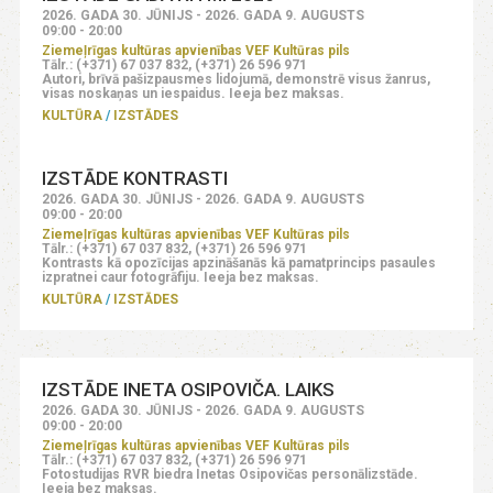
2026. GADA 30. JŪNIJS - 2026. GADA 9. AUGUSTS
09:00 - 20:00
Ziemeļrīgas kultūras apvienības VEF Kultūras pils
Tālr.: (+371) 67 037 832, (+371) 26 596 971
Autori, brīvā pašizpausmes lidojumā, demonstrē visus žanrus,
visas noskaņas un iespaidus. Ieeja bez maksas.
KULTŪRA
IZSTĀDES
IZSTĀDE KONTRASTI
2026. GADA 30. JŪNIJS - 2026. GADA 9. AUGUSTS
09:00 - 20:00
Ziemeļrīgas kultūras apvienības VEF Kultūras pils
Tālr.: (+371) 67 037 832, (+371) 26 596 971
Kontrasts kā opozīcijas apzināšanās kā pamatprincips pasaules
izpratnei caur fotogrāfiju. Ieeja bez maksas.
KULTŪRA
IZSTĀDES
IZSTĀDE INETA OSIPOVIČA. LAIKS
2026. GADA 30. JŪNIJS - 2026. GADA 9. AUGUSTS
09:00 - 20:00
Ziemeļrīgas kultūras apvienības VEF Kultūras pils
Tālr.: (+371) 67 037 832, (+371) 26 596 971
Fotostudijas RVR biedra Inetas Osipovičas personālizstāde.
Ieeja bez maksas.