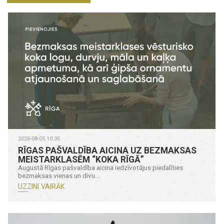
2026-08-05 10:35
RĪGAS PAŠVALDĪBA AICINA UZ BEZMAKSAS
MEISTARKLASĒM “KOKA RĪGĀ”
Augustā Rīgas pašvaldība aicina iedzīvotājus piedalīties
bezmaksas vienas un divu...
UZZINI VAIRĀK