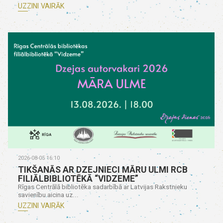
UZZINI VAIRĀK
2026-08-05 16:10
TIKŠANĀS AR DZEJNIECI MĀRU ULMI RCB
FILIĀLBIBLIOTĒKĀ “VIDZEME”
Rīgas Centrālā bibliotēka sadarbībā ar Latvijas Rakstnieku
savienību aicina uz...
UZZINI VAIRĀK