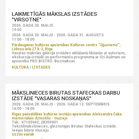
LAIKMETĪGĀS MĀKSLAS IZSTĀDES
"VIRSOTNE"
2026. GADA 30. MAIJS
19:00
2026. GADA 30. MAIJS - 2026. GADA 31. AUGUSTS
11:00 - 18:00
Pārdaugavas kultūras apvienības Kultūras centrs “Iļģuciems”,
Lidoņu iela 27 k-2, Rīga
Vasaras mākslas galerijā izstādes atklāšanā tikšanās ar autoriem,
ekskursija izstādē un performanču programma ar Ilzi Aulmani un
apvienību PRO BISTRO. Bezmaksas.
KULTŪRA
IZSTĀDES
MĀKSLINIECES BIRUTAS STAFECKAS DARBU
IZSTĀDE "VASARAS NOSKAŅAS"
2026. GADA 28. MAIJS - 2026. GADA 13. SEPTEMBRIS
16:00 - 18:00
Rīgas pašvaldības kultūras iestāžu apvienības Aleksandra Čaka
memoriālais dzīvoklis - muzejs
Tālr.: 67105942, 28359901
Tekstilmākslinieces, gleznotājas Birutas Stafeckas izstāde.
Ieejas biļete muzeju.
Uzzini vairāk