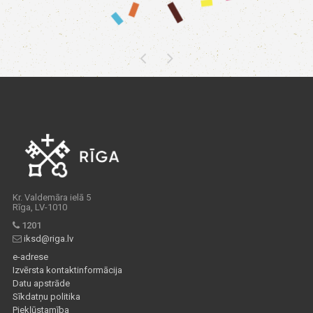
Kr. Valdemāra ielā 5
Rīga, LV-1010
1201
iksd@riga.lv
e-adrese
Izvērsta kontaktinformācija
Datu apstrāde
Sīkdatņu politika
Piekļūstamība