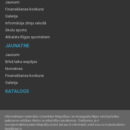
Jaunumi
Finansēšanas konkursi
Galerija
Informācija zīmju valodā
Skolu sports
Atbalsts Rīgas sportistiem
JAUNATNE
Jaunumi
Brīvā laika iespējas
Nometnes
Finansēšanas konkursi
Galerija
KATALOGS
Informatīvajos materiālos izmantotas fotogrāfijas, lai atspoguļotu Rīgas valstspilsētas
pa&scaron;valdības rīkotus un atbalstītus pasākumus. Gadījumos, ja ir
rosinājums&nbsp;kādu fotogrāfiju dzēst, tad par to informējiet, sūtot ziņu uz e-pasta adresi:
iksd@riga.lv.