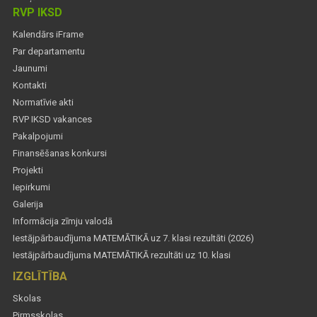
RVP IKSD
Kalendārs iFrame
Par departamentu
Jaunumi
Kontakti
Normatīvie akti
RVP IKSD vakances
Pakalpojumi
Finansēšanas konkursi
Projekti
Iepirkumi
Galerija
Informācija zīmju valodā
Iestājpārbaudījuma MATEMĀTIKĀ uz 7. klasi rezultāti (2026)
Iestājpārbaudījuma MATEMĀTIKĀ rezultāti uz 10. klasi
IZGLĪTĪBA
Skolas
Pirmsskolas