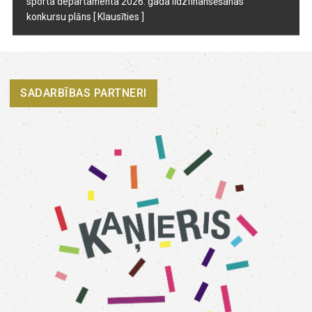
sporta departamenta 2026. gada līdzfinansēšanas
konkursu plāns
[ Klausīties ]
SADARBĪBAS PARTNERI