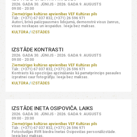
2026. GADA 30. JŪNIJS - 2026. GADA 9. AUGUSTS
09:00 - 20:00
Ziemeļrīgas kultūras apvienības VEF Kultūras pils
Tālr.: (+371) 67 037 832, (+371) 26 596 971
Autori, brīvā pašizpausmes lidojumā, demonstrē visus žanrus,
visas noskaņas un iespaidus. Ieeja bez maksas.
KULTŪRA
IZSTĀDES
IZSTĀDE KONTRASTI
2026. GADA 30. JŪNIJS - 2026. GADA 9. AUGUSTS
09:00 - 20:00
Ziemeļrīgas kultūras apvienības VEF Kultūras pils
Tālr.: (+371) 67 037 832, (+371) 26 596 971
Kontrasts kā opozīcijas apzināšanās kā pamatprincips pasaules
izpratnei caur fotogrāfiju. Ieeja bez maksas.
KULTŪRA
IZSTĀDES
IZSTĀDE INETA OSIPOVIČA. LAIKS
2026. GADA 30. JŪNIJS - 2026. GADA 9. AUGUSTS
09:00 - 20:00
Ziemeļrīgas kultūras apvienības VEF Kultūras pils
Tālr.: (+371) 67 037 832, (+371) 26 596 971
Fotostudijas RVR biedra Inetas Osipovičas personālizstāde.
Ieeja bez maksas.