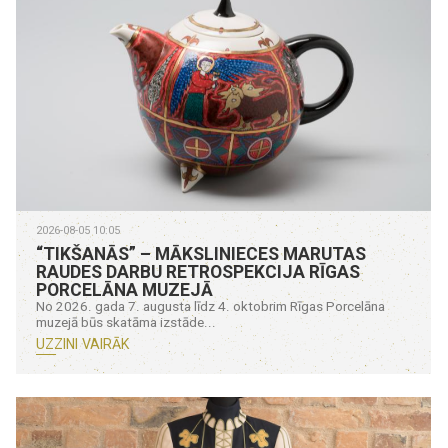
2026-08-05 10:05
“TIKŠANĀS” – MĀKSLINIECES MARUTAS
RAUDES DARBU RETROSPEKCIJA RĪGAS
PORCELĀNA MUZEJĀ
No 2026. gada 7. augusta līdz 4. oktobrim Rīgas Porcelāna
muzejā būs skatāma izstāde...
UZZINI VAIRĀK