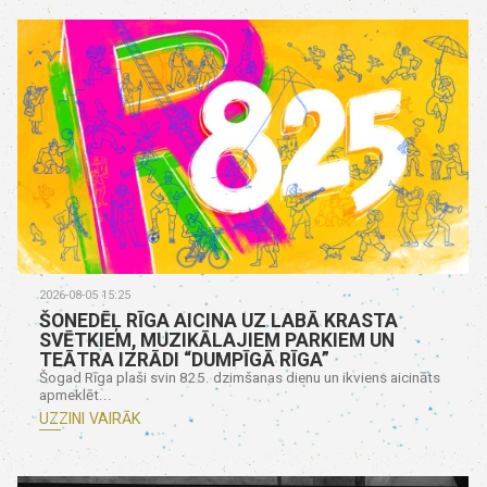
2026-08-05 15:25
ŠONEDĒĻ RĪGA AICINA UZ LABĀ KRASTA
SVĒTKIEM, MUZIKĀLAJIEM PARKIEM UN
TEĀTRA IZRĀDI “DUMPĪGĀ RĪGA”
Šogad Rīga plaši svin 825. dzimšanas dienu un ikviens aicināts
apmeklēt...
UZZINI VAIRĀK