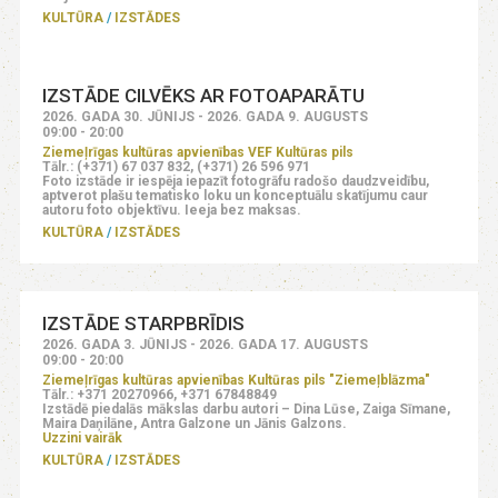
KULTŪRA
IZSTĀDES
IZSTĀDE CILVĒKS AR FOTOAPARĀTU
2026. GADA 30. JŪNIJS - 2026. GADA 9. AUGUSTS
09:00 - 20:00
Ziemeļrīgas kultūras apvienības VEF Kultūras pils
Tālr.: (+371) 67 037 832, (+371) 26 596 971
Foto izstāde ir iespēja iepazīt fotogrāfu radošo daudzveidību,
aptverot plašu tematisko loku un konceptuālu skatījumu caur
autoru foto objektīvu. Ieeja bez maksas.
KULTŪRA
IZSTĀDES
IZSTĀDE STARPBRĪDIS
2026. GADA 3. JŪNIJS - 2026. GADA 17. AUGUSTS
09:00 - 20:00
Ziemeļrīgas kultūras apvienības Kultūras pils "Ziemeļblāzma"
Tālr.: +371 20270966, +371 67848849
Izstādē piedalās mākslas darbu autori – Dina Lūse, Zaiga Sīmane,
Maira Daņilāne, Antra Galzone un Jānis Galzons.
Uzzini vairāk
KULTŪRA
IZSTĀDES