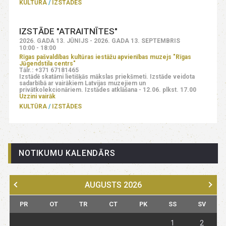
KULTŪRA
IZSTĀDES
IZSTĀDE "ATRAITNĪTES"
2026. GADA 13. JŪNIJS - 2026. GADA 13. SEPTEMBRIS
10:00 - 18:00
Rīgas pašvaldības kultūras iestāžu apvienības muzejs "Rīgas
Jūgendstila centrs"
Tālr.: +371 67181465
Izstādē skatāmi lietišķās mākslas priekšmeti. Izstāde veidota
sadarbībā ar vairākiem Latvijas muzejiem un
privātkolekcionāriem. Izstādes atklāšana - 12.06. plkst. 17.00
Uzzini vairāk
KULTŪRA
IZSTĀDES
NOTIKUMU KALENDĀRS
AUGUSTS
2026
PR
OT
TR
CT
PK
SS
SV
1
2