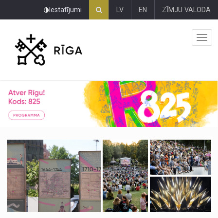
Pāriet
Iestatījumi
LV
EN
ZĪMJU VALODA
uz
lapas
saturu