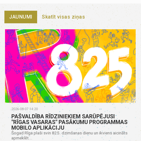
JAUNUMI
Skatīt visas ziņas
2026-08-07 14:20
PAŠVALDĪBA RĪDZINIEKIEM SARŪPĒJUSI
"RĪGAS VASARAS" PASĀKUMU PROGRAMMAS
MOBILO APLIKĀCIJU
Šogad Rīga plaši svin 825. dzimšanas dienu un ikviens aicināts
apmeklēt...