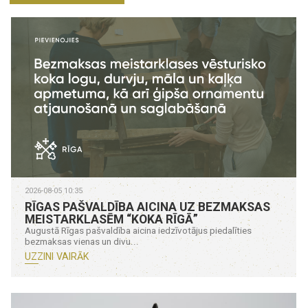
2026-08-05 10:35
RĪGAS PAŠVALDĪBA AICINA UZ BEZMAKSAS
MEISTARKLASĒM “KOKA RĪGĀ”
Augustā Rīgas pašvaldība aicina iedzīvotājus piedalīties
bezmaksas vienas un divu...
UZZINI VAIRĀK