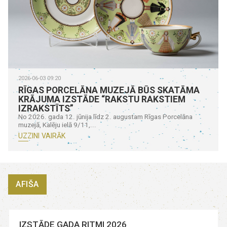
2026-06-03 09:20
RĪGAS PORCELĀNA MUZEJĀ BŪS SKATĀMA
KRĀJUMA IZSTĀDE “RAKSTU RAKSTIEM
IZRAKSTĪTS”
No 2026. gada 12. jūnija līdz 2. augustam Rīgas Porcelāna
muzejā, Kalēju ielā 9/11,...
UZZINI VAIRĀK
AFIŠA
IZSTĀDE GADA RITMI 2026