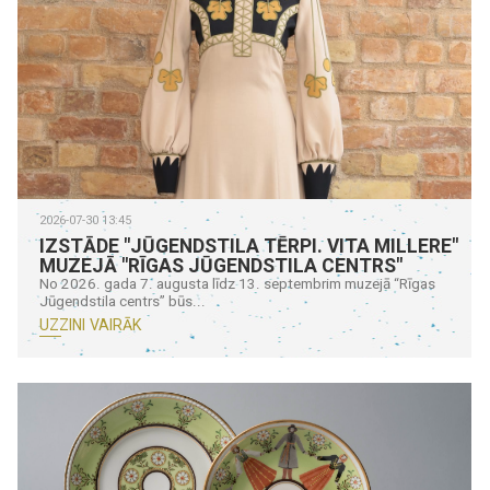
2026-07-30 13:45
IZSTĀDE "JŪGENDSTILA TĒRPI. VITA MILLERE"
MUZEJĀ "RĪGAS JŪGENDSTILA CENTRS"
No 2026. gada 7. augusta līdz 13. septembrim muzejā “Rīgas
Jūgendstila centrs” būs...
UZZINI VAIRĀK