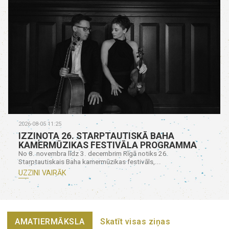
2026-08-05 11:25
IZZIŅOTA 26. STARPTAUTISKĀ BAHA
KAMERMŪZIKAS FESTIVĀLA PROGRAMMA
No 8. novembra līdz 3. decembrim Rīgā notiks 26.
Starptautiskais Baha kamermūzikas festivāls,...
UZZINI VAIRĀK
AMATIERMĀKSLA
Skatīt visas ziņas