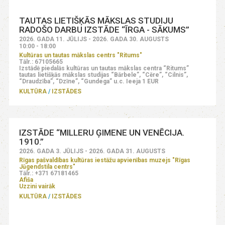
TAUTAS LIETIŠĶĀS MĀKSLAS STUDIJU
RADOŠO DARBU IZSTĀDE “ĪRGA - SĀKUMS”
2026. GADA 11. JŪLIJS - 2026. GADA 30. AUGUSTS
10:00 - 18:00
Kultūras un tautas mākslas centrs "Ritums"
Tālr.: 67105665
Izstādē piedalās kultūras un tautas mākslas centra “Ritums”
tautas lietišķās mākslas studijas “Bārbele”, “Cēre”, “Cilnis”,
“Draudzība”, “Dzīne”, “Gundega” u.c. Ieeja 1 EUR
KULTŪRA
IZSTĀDES
IZSTĀDE “MILLERU ĢIMENE UN VENĒCIJA.
1910.”
2026. GADA 3. JŪLIJS - 2026. GADA 31. AUGUSTS
Rīgas pašvaldības kultūras iestāžu apvienības muzejs "Rīgas
Jūgendstila centrs"
Tālr.: +371 67181465
Afiša
Uzzini vairāk
KULTŪRA
IZSTĀDES