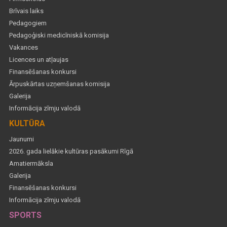
Brīvais laiks
Pedagogiem
Pedagoģiski medicīniskā komisija
Vakances
Licences un atļaujas
Finansēšanas konkursi
Ārpuskārtas uzņemšanas komisija
Galerija
Informācija zīmju valodā
KULTŪRA
Jaunumi
2026. gada lielākie kultūras pasākumi Rīgā
Amatiermāksla
Galerija
Finansēšanas konkursi
Informācija zīmju valodā
SPORTS