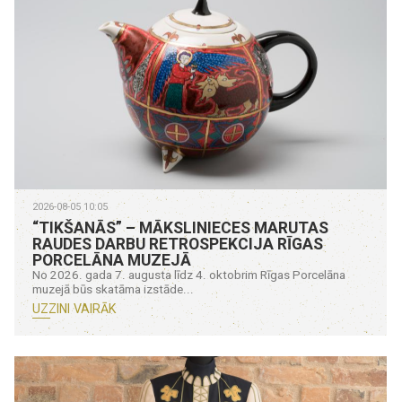
2026-08-05 10:05
“TIKŠANĀS” – MĀKSLINIECES MARUTAS
RAUDES DARBU RETROSPEKCIJA RĪGAS
PORCELĀNA MUZEJĀ
No 2026. gada 7. augusta līdz 4. oktobrim Rīgas Porcelāna
muzejā būs skatāma izstāde...
UZZINI VAIRĀK