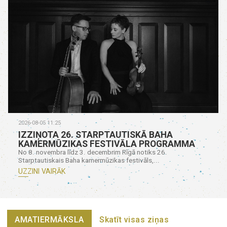
2026-08-05 11:25
IZZIŅOTA 26. STARPTAUTISKĀ BAHA
KAMERMŪZIKAS FESTIVĀLA PROGRAMMA
No 8. novembra līdz 3. decembrim Rīgā notiks 26.
Starptautiskais Baha kamermūzikas festivāls,...
UZZINI VAIRĀK
AMATIERMĀKSLA
Skatīt visas ziņas