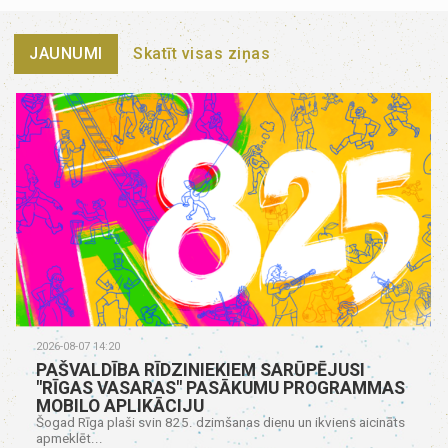
JAUNUMI
Skatīt visas ziņas
2026-08-07 14:20
PAŠVALDĪBA RĪDZINIEKIEM SARŪPĒJUSI
"RĪGAS VASARAS" PASĀKUMU PROGRAMMAS
MOBILO APLIKĀCIJU
Šogad Rīga plaši svin 825. dzimšanas dienu un ikviens aicināts
apmeklēt...