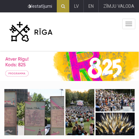
Pāriet
Iestatījumi
LV
EN
ZĪMJU VALODA
uz
lapas
saturu