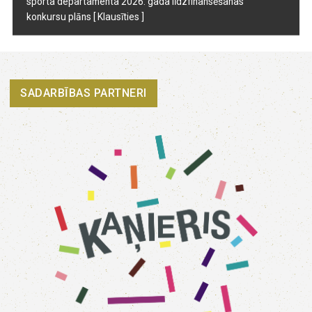
sporta departamenta 2026. gada līdzfinansēšanas
konkursu plāns
[ Klausīties ]
SADARBĪBAS PARTNERI