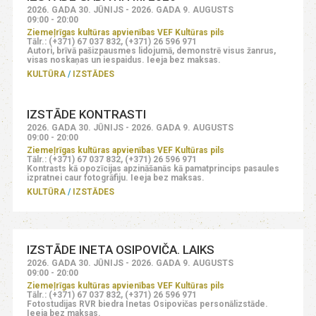
2026. GADA 30. JŪNIJS - 2026. GADA 9. AUGUSTS
09:00 - 20:00
Ziemeļrīgas kultūras apvienības VEF Kultūras pils
Tālr.: (+371) 67 037 832, (+371) 26 596 971
Autori, brīvā pašizpausmes lidojumā, demonstrē visus žanrus,
visas noskaņas un iespaidus. Ieeja bez maksas.
KULTŪRA
IZSTĀDES
IZSTĀDE KONTRASTI
2026. GADA 30. JŪNIJS - 2026. GADA 9. AUGUSTS
09:00 - 20:00
Ziemeļrīgas kultūras apvienības VEF Kultūras pils
Tālr.: (+371) 67 037 832, (+371) 26 596 971
Kontrasts kā opozīcijas apzināšanās kā pamatprincips pasaules
izpratnei caur fotogrāfiju. Ieeja bez maksas.
KULTŪRA
IZSTĀDES
IZSTĀDE INETA OSIPOVIČA. LAIKS
2026. GADA 30. JŪNIJS - 2026. GADA 9. AUGUSTS
09:00 - 20:00
Ziemeļrīgas kultūras apvienības VEF Kultūras pils
Tālr.: (+371) 67 037 832, (+371) 26 596 971
Fotostudijas RVR biedra Inetas Osipovičas personālizstāde.
Ieeja bez maksas.