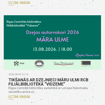
UZZINI VAIRĀK
2026-08-05 16:10
TIKŠANĀS AR DZEJNIECI MĀRU ULMI RCB
FILIĀLBIBLIOTĒKĀ “VIDZEME”
Rīgas Centrālā bibliotēka sadarbībā ar Latvijas Rakstnieku
savienību aicina uz...
UZZINI VAIRĀK