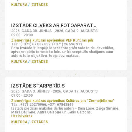
KULTŪRA
IZSTĀDES
IZSTĀDE CILVĒKS AR FOTOAPARĀTU
2026. GADA 30. JŪNIJS - 2026. GADA 9. AUGUSTS
09:00 - 20:00
Ziemeļrīgas kultūras apvienības VEF Kultūras pils
Tālr.: (+371) 67 037 832, (+371) 26 596 971
Foto izstāde ir iespēja iepazīt fotogrāfu radošo daudzveidību,
aptverot plašu tematisko loku un konceptuālu skatījumu caur
autoru foto objektīvu. Ieeja bez maksas.
KULTŪRA
IZSTĀDES
IZSTĀDE STARPBRĪDIS
2026. GADA 3. JŪNIJS - 2026. GADA 17. AUGUSTS
09:00 - 20:00
Ziemeļrīgas kultūras apvienības Kultūras pils "Ziemeļblāzma"
Tālr.: +371 20270966, +371 67848849
Izstādē piedalās mākslas darbu autori – Dina Lūse, Zaiga Sīmane,
Maira Daņilāne, Antra Galzone un Jānis Galzons.
Uzzini vairāk
KULTŪRA
IZSTĀDES