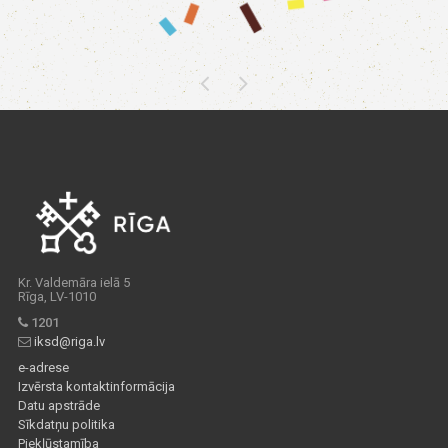
Kr. Valdemāra ielā 5
Rīga, LV-1010
1201
iksd@riga.lv
e-adrese
Izvērsta kontaktinformācija
Datu apstrāde
Sīkdatņu politika
Piekļūstamība