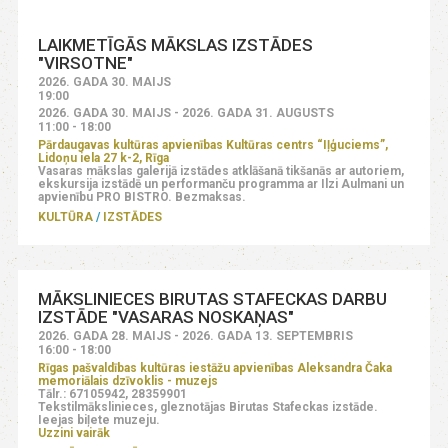
LAIKMETĪGĀS MĀKSLAS IZSTĀDES
"VIRSOTNE"
2026. GADA 30. MAIJS
19:00
2026. GADA 30. MAIJS - 2026. GADA 31. AUGUSTS
11:00 - 18:00
Pārdaugavas kultūras apvienības Kultūras centrs “Iļģuciems”,
Lidoņu iela 27 k-2, Rīga
Vasaras mākslas galerijā izstādes atklāšanā tikšanās ar autoriem,
ekskursija izstādē un performanču programma ar Ilzi Aulmani un
apvienību PRO BISTRO. Bezmaksas.
KULTŪRA
IZSTĀDES
MĀKSLINIECES BIRUTAS STAFECKAS DARBU
IZSTĀDE "VASARAS NOSKAŅAS"
2026. GADA 28. MAIJS - 2026. GADA 13. SEPTEMBRIS
16:00 - 18:00
Rīgas pašvaldības kultūras iestāžu apvienības Aleksandra Čaka
memoriālais dzīvoklis - muzejs
Tālr.: 67105942, 28359901
Tekstilmākslinieces, gleznotājas Birutas Stafeckas izstāde.
Ieejas biļete muzeju.
Uzzini vairāk