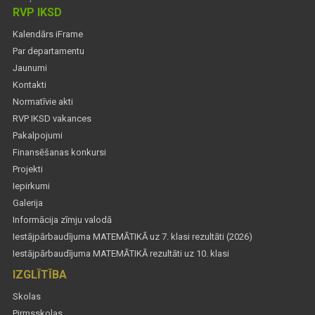
RVP IKSD
Kalendārs iFrame
Par departamentu
Jaunumi
Kontakti
Normatīvie akti
RVP IKSD vakances
Pakalpojumi
Finansēšanas konkursi
Projekti
Iepirkumi
Galerija
Informācija zīmju valodā
Iestājpārbaudījuma MATEMĀTIKĀ uz 7. klasi rezultāti (2026)
Iestājpārbaudījuma MATEMĀTIKĀ rezultāti uz 10. klasi
IZGLĪTĪBA
Skolas
Pirmsskolas