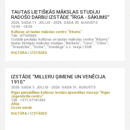
TAUTAS LIETIŠĶĀS MĀKSLAS STUDIJU
RADOŠO DARBU IZSTĀDE “ĪRGA - SĀKUMS”
2026. GADA 11. JŪLIJS - 2026. GADA 30. AUGUSTS
10:00 - 18:00
Kultūras un tautas mākslas centrs "Ritums"
Tālr.: 67105665
Izstādē piedalās kultūras un tautas mākslas centra “Ritums”
tautas lietišķās mākslas studijas “Bārbele”, “Cēre”, “Cilnis”,
“Draudzība”, “Dzīne”, “Gundega” u.c. Ieeja 1 EUR
KULTŪRA
IZSTĀDES
IZSTĀDE “MILLERU ĢIMENE UN VENĒCIJA.
1910.”
2026. GADA 3. JŪLIJS - 2026. GADA 31. AUGUSTS
Rīgas pašvaldības kultūras iestāžu apvienības muzejs "Rīgas
Jūgendstila centrs"
Tālr.: +371 67181465
Afiša
Uzzini vairāk
KULTŪRA
IZSTĀDES