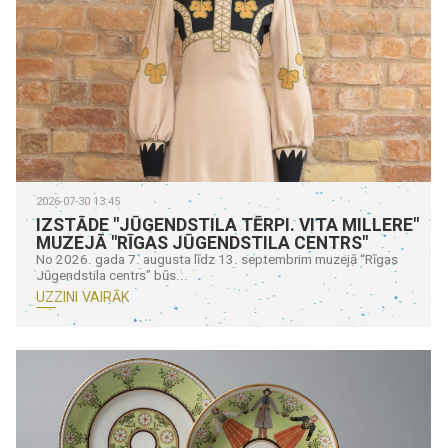
2026-07-30 13:45
IZSTĀDE "JŪGENDSTILA TĒRPI. VITA MILLERE"
MUZEJĀ "RĪGAS JŪGENDSTILA CENTRS"
No 2026. gada 7. augusta līdz 13. septembrim muzejā “Rīgas
Jūgendstila centrs” būs...
UZZINI VAIRĀK