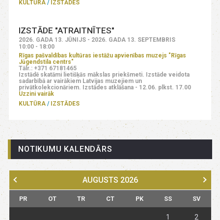
KULTŪRA
IZSTĀDES
IZSTĀDE "ATRAITNĪTES"
2026. GADA 13. JŪNIJS - 2026. GADA 13. SEPTEMBRIS
10:00 - 18:00
Rīgas pašvaldības kultūras iestāžu apvienības muzejs "Rīgas
Jūgendstila centrs"
Tālr.: +371 67181465
Izstādē skatāmi lietišķās mākslas priekšmeti. Izstāde veidota
sadarbībā ar vairākiem Latvijas muzejiem un
privātkolekcionāriem. Izstādes atklāšana - 12.06. plkst. 17.00
Uzzini vairāk
KULTŪRA
IZSTĀDES
NOTIKUMU KALENDĀRS
AUGUSTS
2026
PR
OT
TR
CT
PK
SS
SV
1
2