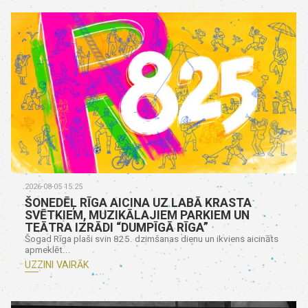
2026-08-05 15:25
ŠONEDĒĻ RĪGA AICINA UZ LABĀ KRASTA
SVĒTKIEM, MUZIKĀLAJIEM PARKIEM UN
TEĀTRA IZRĀDI “DUMPĪGĀ RĪGA”
Šogad Rīga plaši svin 825. dzimšanas dienu un ikviens aicināts
apmeklēt...
UZZINI VAIRĀK