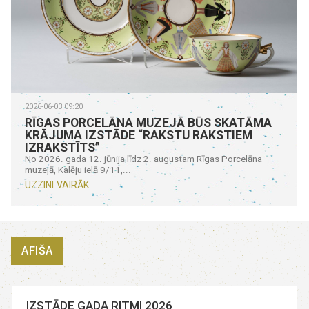
2026-06-03 09:20
RĪGAS PORCELĀNA MUZEJĀ BŪS SKATĀMA
KRĀJUMA IZSTĀDE “RAKSTU RAKSTIEM
IZRAKSTĪTS”
No 2026. gada 12. jūnija līdz 2. augustam Rīgas Porcelāna
muzejā, Kalēju ielā 9/11,...
UZZINI VAIRĀK
AFIŠA
IZSTĀDE GADA RITMI 2026