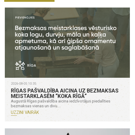
2026-08-05 10:35
RĪGAS PAŠVALDĪBA AICINA UZ BEZMAKSAS
MEISTARKLASĒM “KOKA RĪGĀ”
Augustā Rīgas pašvaldība aicina iedzīvotājus piedalīties
bezmaksas vienas un divu...
UZZINI VAIRĀK