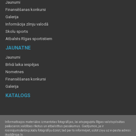
Jaunumi
Finansēšanas konkursi
Galerija
Informācija zīmju valodā
Skolu sports
Atbalsts Rīgas sportistiem
JAUNATNE
Jaunumi
Brīvā laika iespējas
Nometnes
Finansēšanas konkursi
Galerija
KATALOGS
Informatīvajos materiālos izmantotas fotogrāfijas, lai atspoguļotu Rīgas valstspilsētas
pa&scaron;valdības rīkotus un atbalstītus pasākumus. Gadījumos, ja ir
rosinājums&nbsp;kādu fotogrāfiju dzēst, tad par to informējiet, sūtot ziņu uz e-pasta adresi:
iksd@riga.lv.