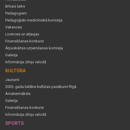
Brīvais laiks
Pedagogiem
Pedagoģiski medicīniskā komisija
Vakances
Licences un atļaujas
Finansēšanas konkursi
Ārpuskārtas uzņemšanas komisija
Galerija
Informācija zīmju valodā
KULTŪRA
Jaunumi
2026. gada lielākie kultūras pasākumi Rīgā
Amatiermāksla
Galerija
Finansēšanas konkursi
Informācija zīmju valodā
SPORTS