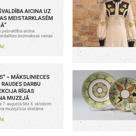
ŠVALDĪBA AICINA UZ
AS MEISTARKLASĒM
GĀ”
 pašvaldība aicina
piedalīties bezmaksas vienas
ĀK
S” – MĀKSLINIECES
 RAUDES DARBU
KCIJA RĪGAS
NA MUZEJĀ
 7. augusta līdz 4. oktobrim
āna muzejā būs skatāma
ĀK