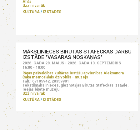
Afiša
Uzzini vairāk
KULTŪRA
IZSTĀDES
MĀKSLINIECES BIRUTAS STAFECKAS DARBU
IZSTĀDE "VASARAS NOSKAŅAS"
2026. GADA 28. MAIJS - 2026. GADA 13. SEPTEMBRIS
16:00 - 18:00
Rīgas pašvaldības kultūras iestāžu apvienības Aleksandra
Čaka memoriālais dzīvoklis - muzejs
Tālr.: 67105942, 28359901
Tekstilmākslinieces, gleznotājas Birutas Stafeckas izstāde.
Ieejas biļete muzeju.
Uzzini vairāk
KULTŪRA
IZSTĀDES