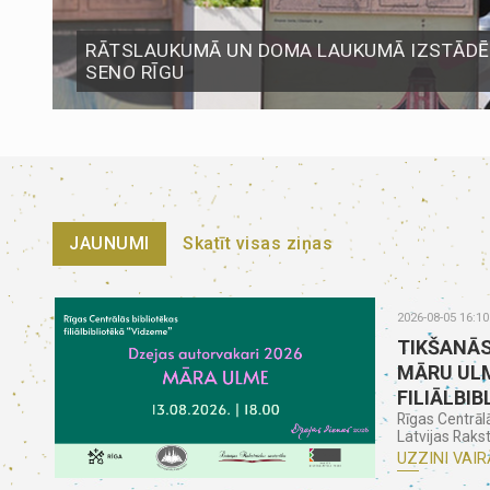
RĀTSLAUKUMĀ UN DOMA LAUKUMĀ IZSTĀDĒS
SENO RĪGU
JAUNUMI
Skatīt visas ziņas
2026-08-05 16:10
TIKŠANĀS
MĀRU ULM
FILIĀLBIB
Rīgas Centrāl
Latvijas Rakst
UZZINI VAIR