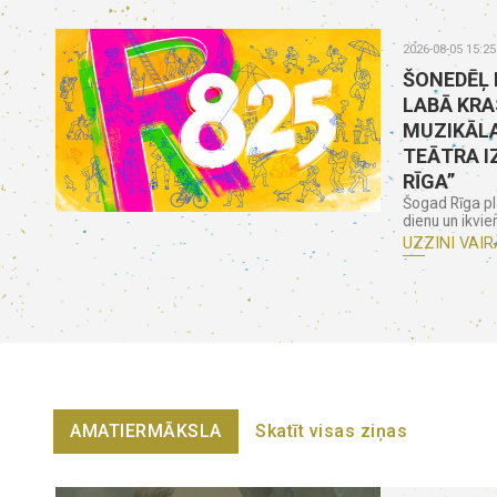
2026-08-05 15:25
ŠONEDĒĻ 
LABĀ KRA
MUZIKĀLA
TEĀTRA I
RĪGA”
Šogad Rīga pl
dienu un ikvie
UZZINI VAIR
AMATIERMĀKSLA
Skatīt visas ziņas