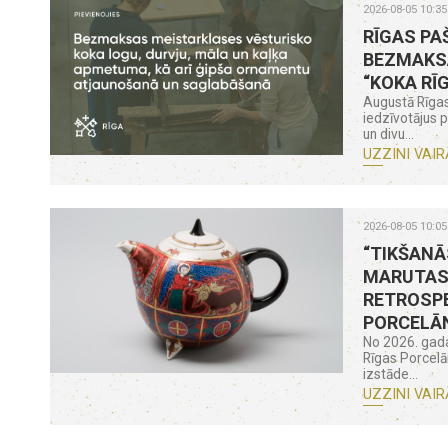
2026-08-05 10:35
RĪGAS PA
BEZMAKS
“KOKA RĪ
Augustā Rīgas
iedzīvotājus 
un divu...
UZZINI VAIR
2026-08-05 10:05
“TIKŠANĀ
MARUTAS
RETROSPE
PORCELĀ
No 2026. gada
Rīgas Porcel
izstāde...
UZZINI VAIR