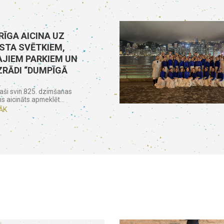
RĪGA AICINA UZ
STA SVĒTKIEM,
JIEM PARKIEM UN
ZRĀDI “DUMPĪGĀ
aši svin 825. dzimšanas
ns aicināts apmeklēt...
ĀK