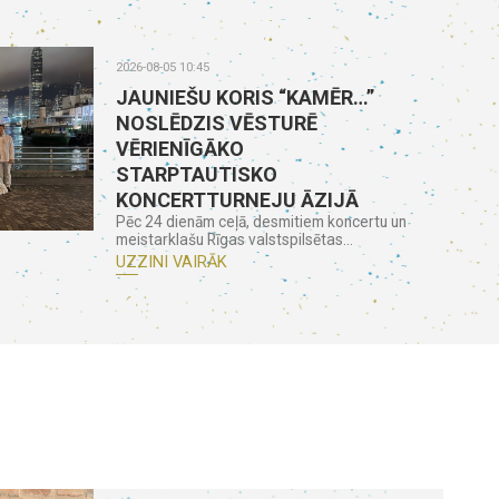
2026-08-05 10:45
JAUNIEŠU KORIS “KAMĒR…”
NOSLĒDZIS VĒSTURĒ
VĒRIENĪGĀKO
STARPTAUTISKO
KONCERTTURNEJU ĀZIJĀ
Pēc 24 dienām ceļā, desmitiem koncertu un
meistarklašu Rīgas valstspilsētas...
UZZINI VAIRĀK