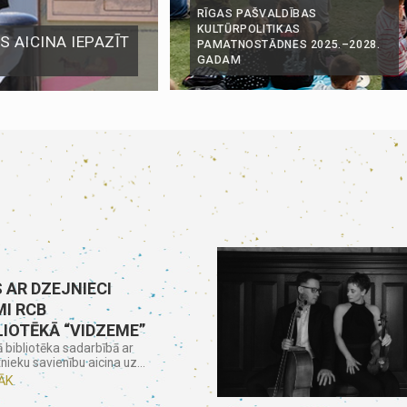
RĪGAS PAŠVALDĪBAS
KULTŪRPOLITIKAS
 AICINA IEPAZĪT
PAMATNOSTĀDNES 2025.–2028.
GADAM
 AR DZEJNIECI
I RCB
LIOTĒKĀ “VIDZEME”
ā bibliotēka sadarbībā ar
nieku savienību aicina uz...
ĀK