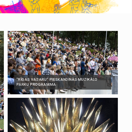
”RĪGAS VASARU” PIESKANDINĀS MUZIKĀLO
PARKU PROGRAMMA