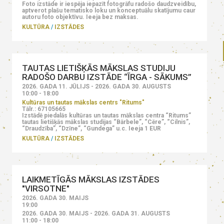
Foto izstāde ir iespēja iepazīt fotogrāfu radošo daudzveidību,
aptverot plašu tematisko loku un konceptuālu skatījumu caur
autoru foto objektīvu. Ieeja bez maksas.
KULTŪRA
IZSTĀDES
TAUTAS LIETIŠĶĀS MĀKSLAS STUDIJU
RADOŠO DARBU IZSTĀDE “ĪRGA - SĀKUMS”
2026. GADA 11. JŪLIJS - 2026. GADA 30. AUGUSTS
10:00 - 18:00
Kultūras un tautas mākslas centrs "Ritums"
Tālr.: 67105665
Izstādē piedalās kultūras un tautas mākslas centra “Ritums”
tautas lietišķās mākslas studijas “Bārbele”, “Cēre”, “Cilnis”,
“Draudzība”, “Dzīne”, “Gundega” u.c. Ieeja 1 EUR
KULTŪRA
IZSTĀDES
LAIKMETĪGĀS MĀKSLAS IZSTĀDES
"VIRSOTNE"
2026. GADA 30. MAIJS
19:00
2026. GADA 30. MAIJS - 2026. GADA 31. AUGUSTS
11:00 - 18:00