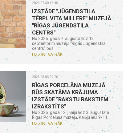
2026-07-30 13:45
IZSTĀDE "JŪGENDSTILA
TĒRPI. VITA MILLERE" MUZEJĀ
"RĪGAS JŪGENDSTILA
CENTRS"
No 2026. gada 7. augusta līdz 13.
septembrim muzejā “Rīgas Jūgendstila
centrs” būs...
UZZINI VAIRĀK
2026-06-03 09:20
RĪGAS PORCELĀNA MUZEJĀ
BŪS SKATĀMA KRĀJUMA
IZSTĀDE “RAKSTU RAKSTIEM
IZRAKSTĪTS”
No 2026. gada 12. jūnija līdz 2. augustam
Rīgas Porcelāna muzejā, Kalēju ielā 9/11,...
UZZINI VAIRĀK