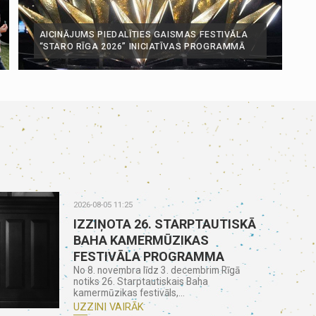
AICINĀJUMS PIEDALĪTIES GAISMAS FESTIVĀLA
“STARO RĪGA 2026” INICIATĪVAS PROGRAMMĀ
2026-08-05 11:25
IZZIŅOTA 26. STARPTAUTISKĀ
BAHA KAMERMŪZIKAS
FESTIVĀLA PROGRAMMA
No 8. novembra līdz 3. decembrim Rīgā
notiks 26. Starptautiskais Baha
kamermūzikas festivāls,...
UZZINI VAIRĀK