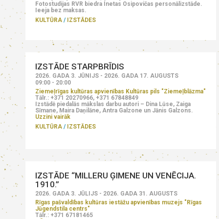
Fotostudijas RVR biedra Inetas Osipovičas personālizstāde.
Ieeja bez maksas.
KULTŪRA
IZSTĀDES
IZSTĀDE STARPBRĪDIS
2026. GADA 3. JŪNIJS - 2026. GADA 17. AUGUSTS
09:00 - 20:00
Ziemeļrīgas kultūras apvienības Kultūras pils "Ziemeļblāzma"
Tālr.: +371 20270966, +371 67848849
Izstādē piedalās mākslas darbu autori – Dina Lūse, Zaiga
Sīmane, Maira Daņilāne, Antra Galzone un Jānis Galzons.
Uzzini vairāk
KULTŪRA
IZSTĀDES
IZSTĀDE “MILLERU ĢIMENE UN VENĒCIJA.
1910.”
2026. GADA 3. JŪLIJS - 2026. GADA 31. AUGUSTS
Rīgas pašvaldības kultūras iestāžu apvienības muzejs "Rīgas
Jūgendstila centrs"
Tālr.: +371 67181465