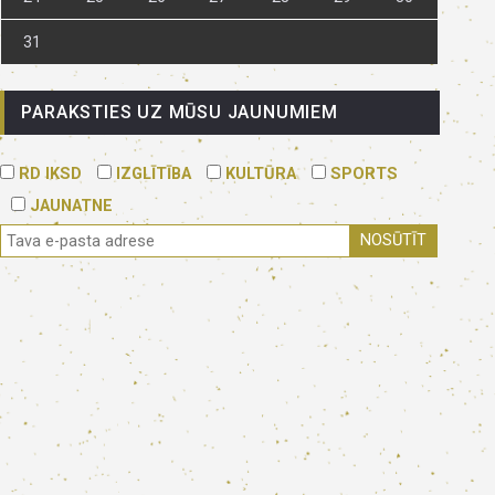
31
PARAKSTIES UZ MŪSU JAUNUMIEM
RD IKSD
IZGLĪTĪBA
KULTŪRA
SPORTS
JAUNATNE
NOSŪTĪT