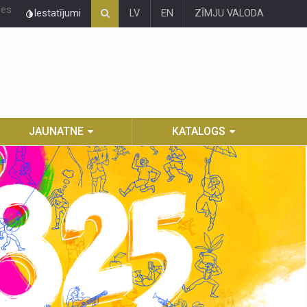
ies
Iestatījumi
LV
EN
ZĪMJU VALODA
JAUNATNE
KATALOGS