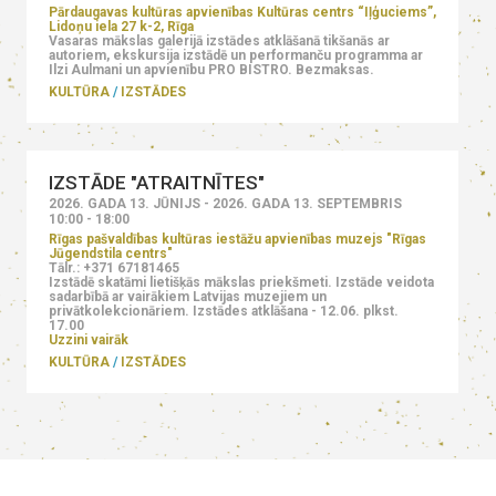
Pārdaugavas kultūras apvienības Kultūras centrs “Iļģuciems”,
Lidoņu iela 27 k-2, Rīga
Vasaras mākslas galerijā izstādes atklāšanā tikšanās ar
autoriem, ekskursija izstādē un performanču programma ar
Ilzi Aulmani un apvienību PRO BISTRO. Bezmaksas.
KULTŪRA
IZSTĀDES
IZSTĀDE "ATRAITNĪTES"
2026. GADA 13. JŪNIJS - 2026. GADA 13. SEPTEMBRIS
10:00 - 18:00
Rīgas pašvaldības kultūras iestāžu apvienības muzejs "Rīgas
Jūgendstila centrs"
Tālr.: +371 67181465
Izstādē skatāmi lietišķās mākslas priekšmeti. Izstāde veidota
sadarbībā ar vairākiem Latvijas muzejiem un
privātkolekcionāriem. Izstādes atklāšana - 12.06. plkst.
17.00
Uzzini vairāk
KULTŪRA
IZSTĀDES