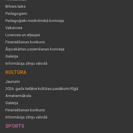
Brīvais laiks
Pedagogiem
Pedagoģiski medicīniskā komisija
Vakances
Licences un atļaujas
Finansēšanas konkursi
Ārpuskārtas uzņemšanas komisija
Galerija
Informācija zīmju valodā
KULTŪRA
Jaunumi
2026. gada lielākie kultūras pasākumi Rīgā
Amatiermāksla
Galerija
Finansēšanas konkursi
Informācija zīmju valodā
SPORTS