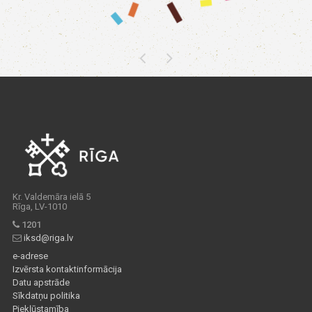
Kr. Valdemāra ielā 5
Rīga, LV-1010
1201
iksd@riga.lv
e-adrese
Izvērsta kontaktinformācija
Datu apstrāde
Sīkdatņu politika
Piekļūstamība