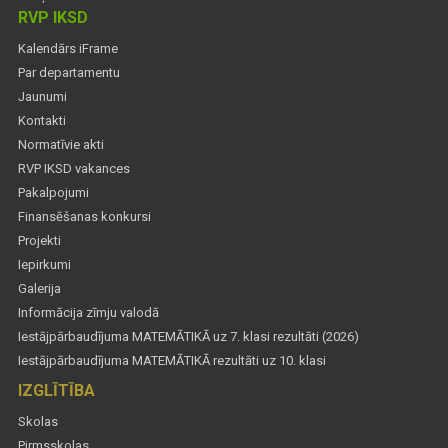
RVP IKSD
Kalendārs iFrame
Par departamentu
Jaunumi
Kontakti
Normatīvie akti
RVP IKSD vakances
Pakalpojumi
Finansēšanas konkursi
Projekti
Iepirkumi
Galerija
Informācija zīmju valodā
Iestājpārbaudījuma MATEMĀTIKĀ uz 7. klasi rezultāti (2026)
Iestājpārbaudījuma MATEMĀTIKĀ rezultāti uz 10. klasi
IZGLĪTĪBA
Skolas
Pirmsskolas