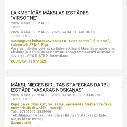
LAIKMETĪGĀS MĀKSLAS IZSTĀDES
"VIRSOTNE"
2026. GADA 30. MAIJS
19:00
2026. GADA 30. MAIJS - 2026. GADA 31. AUGUSTS
11:00 - 18:00
Pārdaugavas kultūras apvienības Kultūras centrs “Iļģuciems”,
Lidoņu iela 27 k-2, Rīga
Vasaras mākslas galerijā izstādes atklāšanā tikšanās ar autoriem,
ekskursija izstādē un performanču programma ar Ilzi Aulmani un
apvienību PRO BISTRO. Bezmaksas.
KULTŪRA
IZSTĀDES
MĀKSLINIECES BIRUTAS STAFECKAS DARBU
IZSTĀDE "VASARAS NOSKAŅAS"
2026. GADA 28. MAIJS - 2026. GADA 13. SEPTEMBRIS
16:00 - 18:00
Rīgas pašvaldības kultūras iestāžu apvienības Aleksandra Čaka
memoriālais dzīvoklis - muzejs
Tālr.: 67105942, 28359901
Tekstilmākslinieces, gleznotājas Birutas Stafeckas izstāde.
Ieejas biļete muzeju.
Uzzini vairāk