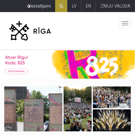
Pāriet
Iestatījumi
LV
EN
ZĪMJU VALODA
uz
lapas
saturu