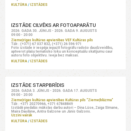
KULTŪRA
IZSTĀDES
IZSTĀDE CILVĒKS AR FOTOAPARĀTU
2026. GADA 30. JŪNIJS - 2026. GADA 9. AUGUSTS
09:00 - 20:00
Ziemeļrīgas kultūras apvienības VEF Kultūras pils
Tālr.: (+371) 67 037 832, (+371) 26 596 971
Foto izstāde ir iespēja iepazīt fotogrāfu radošo daudzveidību,
aptverot plašu tematisko loku un konceptuālu skatījumu caur
autoru foto objektīvu. Ieeja bez maksas.
KULTŪRA
IZSTĀDES
IZSTĀDE STARPBRĪDIS
2026. GADA 3. JŪNIJS - 2026. GADA 17. AUGUSTS
09:00 - 20:00
Ziemeļrīgas kultūras apvienības Kultūras pils "Ziemeļblāzma"
Tālr.: +371 20270966, +371 67848849
Izstādē piedalās mākslas darbu autori – Dina Lūse, Zaiga Sīmane,
Maira Daņilāne, Antra Galzone un Jānis Galzons.
Uzzini vairāk
KULTŪRA
IZSTĀDES