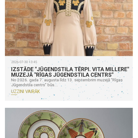
2026-07-30 13:45
IZSTĀDE "JŪGENDSTILA TĒRPI. VITA MILLERE"
MUZEJĀ "RĪGAS JŪGENDSTILA CENTRS"
No 2026. gada 7. augusta līdz 13. septembrim muzejā “Rīgas
Jūgendstila centrs” būs...
UZZINI VAIRĀK