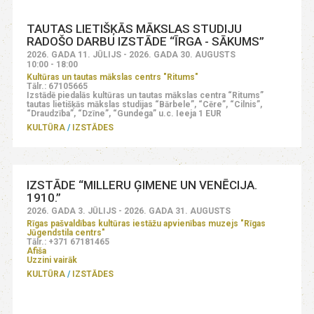
TAUTAS LIETIŠĶĀS MĀKSLAS STUDIJU
RADOŠO DARBU IZSTĀDE “ĪRGA - SĀKUMS”
2026. GADA 11. JŪLIJS - 2026. GADA 30. AUGUSTS
10:00 - 18:00
Kultūras un tautas mākslas centrs "Ritums"
Tālr.: 67105665
Izstādē piedalās kultūras un tautas mākslas centra “Ritums”
tautas lietišķās mākslas studijas “Bārbele”, “Cēre”, “Cilnis”,
“Draudzība”, “Dzīne”, “Gundega” u.c. Ieeja 1 EUR
KULTŪRA
IZSTĀDES
IZSTĀDE “MILLERU ĢIMENE UN VENĒCIJA.
1910.”
2026. GADA 3. JŪLIJS - 2026. GADA 31. AUGUSTS
Rīgas pašvaldības kultūras iestāžu apvienības muzejs "Rīgas
Jūgendstila centrs"
Tālr.: +371 67181465
Afiša
Uzzini vairāk
KULTŪRA
IZSTĀDES