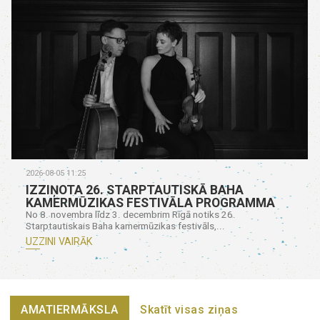
2026-08-05 11:25
IZZIŅOTA 26. STARPTAUTISKĀ BAHA
KAMERMŪZIKAS FESTIVĀLA PROGRAMMA
No 8. novembra līdz 3. decembrim Rīgā notiks 26.
Starptautiskais Baha kamermūzikas festivāls,...
UZZINI VAIRĀK
AMATIERMĀKSLA
Skatīt visas ziņas