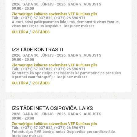
2026. GADA 30. JŪNIJS - 2026. GADA 9. AUGUSTS
09:00 - 20:00
Ziemeļrīgas kultūras apvienības VEF Kultūras pils
Tālr.: (+371) 67 037 832, (+371) 26 596 971
Autori, brīvā pašizpausmes lidojumā, demonstrē visus žanrus,
visas noskaņas un iespaidus. Ieeja bez maksas.
KULTŪRA
IZSTĀDES
IZSTĀDE KONTRASTI
2026. GADA 30. JŪNIJS - 2026. GADA 9. AUGUSTS
09:00 - 20:00
Ziemeļrīgas kultūras apvienības VEF Kultūras pils
Tālr.: (+371) 67 037 832, (+371) 26 596 971
Kontrasts kā opozīcijas apzināšanās kā pamatprincips pasaules
izpratnei caur fotogrāfiju. Ieeja bez maksas.
KULTŪRA
IZSTĀDES
IZSTĀDE INETA OSIPOVIČA. LAIKS
2026. GADA 30. JŪNIJS - 2026. GADA 9. AUGUSTS
09:00 - 20:00
Ziemeļrīgas kultūras apvienības VEF Kultūras pils
Tālr.: (+371) 67 037 832, (+371) 26 596 971
Fotostudijas RVR biedra Inetas Osipovičas personālizstāde.
Ieeja bez maksas.