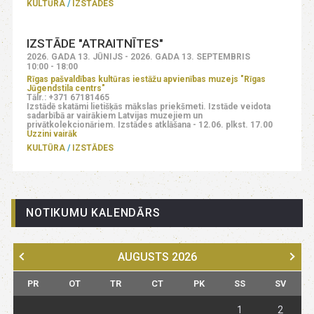
KULTŪRA
IZSTĀDES
IZSTĀDE "ATRAITNĪTES"
2026. GADA 13. JŪNIJS - 2026. GADA 13. SEPTEMBRIS
10:00 - 18:00
Rīgas pašvaldības kultūras iestāžu apvienības muzejs "Rīgas
Jūgendstila centrs"
Tālr.: +371 67181465
Izstādē skatāmi lietišķās mākslas priekšmeti. Izstāde veidota
sadarbībā ar vairākiem Latvijas muzejiem un
privātkolekcionāriem. Izstādes atklāšana - 12.06. plkst. 17.00
Uzzini vairāk
KULTŪRA
IZSTĀDES
NOTIKUMU KALENDĀRS
AUGUSTS
2026
PR
OT
TR
CT
PK
SS
SV
1
2