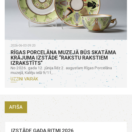
2026-06-03 09:20
RĪGAS PORCELĀNA MUZEJĀ BŪS SKATĀMA
KRĀJUMA IZSTĀDE “RAKSTU RAKSTIEM
IZRAKSTĪTS”
No 2026. gada 12. jūnija līdz 2. augustam Rīgas Porcelāna
muzejā, Kalēju ielā 9/11,...
UZZINI VAIRĀK
AFIŠA
IZSTĀDE GADA RITMI 2026