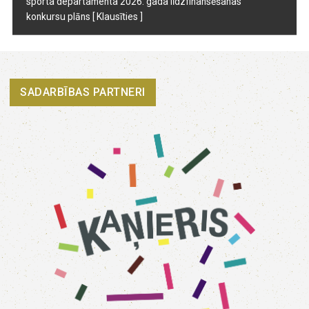
sporta departamenta 2026. gada līdzfinansēšanas
konkursu plāns
[ Klausīties ]
SADARBĪBAS PARTNERI