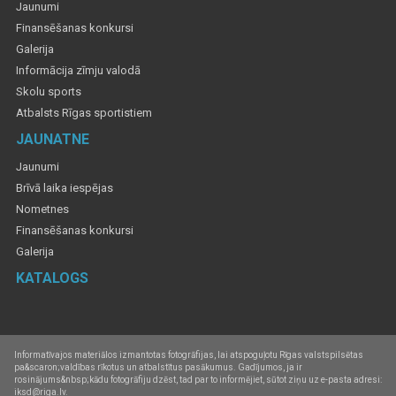
Jaunumi
Finansēšanas konkursi
Galerija
Informācija zīmju valodā
Skolu sports
Atbalsts Rīgas sportistiem
JAUNATNE
Jaunumi
Brīvā laika iespējas
Nometnes
Finansēšanas konkursi
Galerija
KATALOGS
Informatīvajos materiālos izmantotas fotogrāfijas, lai atspoguļotu Rīgas valstspilsētas
pa&scaron;valdības rīkotus un atbalstītus pasākumus. Gadījumos, ja ir
rosinājums&nbsp;kādu fotogrāfiju dzēst, tad par to informējiet, sūtot ziņu uz e-pasta adresi:
iksd@riga.lv.