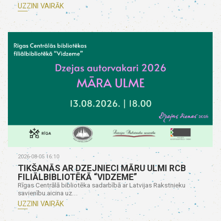
UZZINI VAIRĀK
2026-08-05 16:10
TIKŠANĀS AR DZEJNIECI MĀRU ULMI RCB
FILIĀLBIBLIOTĒKĀ “VIDZEME”
Rīgas Centrālā bibliotēka sadarbībā ar Latvijas Rakstnieku
savienību aicina uz...
UZZINI VAIRĀK