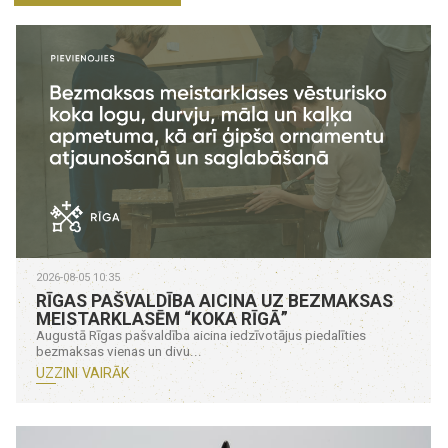
2026-08-05 10:35
RĪGAS PAŠVALDĪBA AICINA UZ BEZMAKSAS
MEISTARKLASĒM “KOKA RĪGĀ”
Augustā Rīgas pašvaldība aicina iedzīvotājus piedalīties
bezmaksas vienas un divu...
UZZINI VAIRĀK