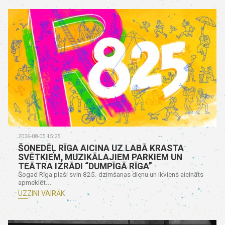
2026-08-05 15:25
ŠONEDĒĻ RĪGA AICINA UZ LABĀ KRASTA
SVĒTKIEM, MUZIKĀLAJIEM PARKIEM UN
TEĀTRA IZRĀDI “DUMPĪGĀ RĪGA”
Šogad Rīga plaši svin 825. dzimšanas dienu un ikviens aicināts
apmeklēt...
UZZINI VAIRĀK