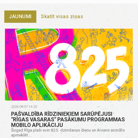
JAUNUMI
Skatīt visas ziņas
2026-08-07 14:20
PAŠVALDĪBA RĪDZINIEKIEM SARŪPĒJUSI
"RĪGAS VASARAS" PASĀKUMU PROGRAMMAS
MOBILO APLIKĀCIJU
Šogad Rīga plaši svin 825. dzimšanas dienu un ikviens aicināts
apmeklēt...