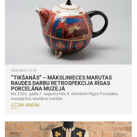
2026-08-05 10:05
“TIKŠANĀS” – MĀKSLINIECES MARUTAS
RAUDES DARBU RETROSPEKCIJA RĪGAS
PORCELĀNA MUZEJĀ
No 2026. gada 7. augusta līdz 4. oktobrim Rīgas Porcelāna
muzejā būs skatāma izstāde...
UZZINI VAIRĀK