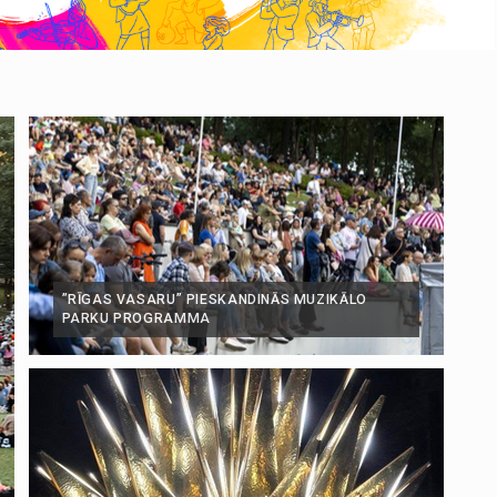
”RĪGAS VASARU” PIESKANDINĀS MUZIKĀLO
PARKU PROGRAMMA