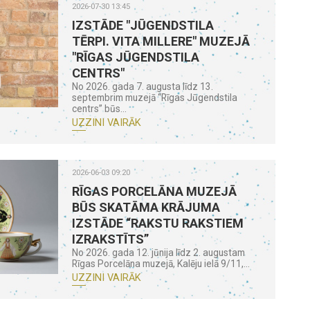
2026-07-30 13:45
IZSTĀDE "JŪGENDSTILA
TĒRPI. VITA MILLERE" MUZEJĀ
"RĪGAS JŪGENDSTILA
CENTRS"
No 2026. gada 7. augusta līdz 13.
septembrim muzejā “Rīgas Jūgendstila
centrs” būs...
UZZINI VAIRĀK
2026-06-03 09:20
RĪGAS PORCELĀNA MUZEJĀ
BŪS SKATĀMA KRĀJUMA
IZSTĀDE “RAKSTU RAKSTIEM
IZRAKSTĪTS”
No 2026. gada 12. jūnija līdz 2. augustam
Rīgas Porcelāna muzejā, Kalēju ielā 9/11,...
UZZINI VAIRĀK