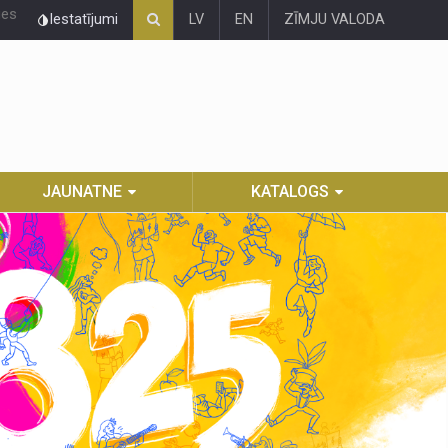
ies
Iestatījumi
LV
EN
ZĪMJU VALODA
JAUNATNE
KATALOGS