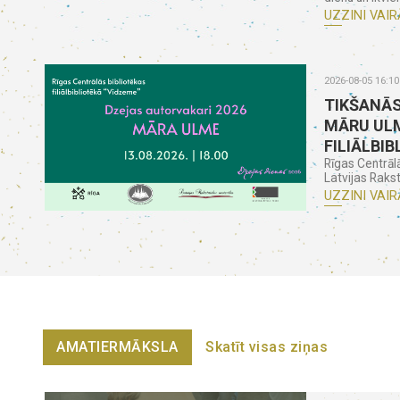
UZZINI VAIR
2026-08-05 16:10
TIKŠANĀS
MĀRU ULM
FILIĀLBIB
Rīgas Centrāl
Latvijas Rakst
UZZINI VAIR
AMATIERMĀKSLA
Skatīt visas ziņas