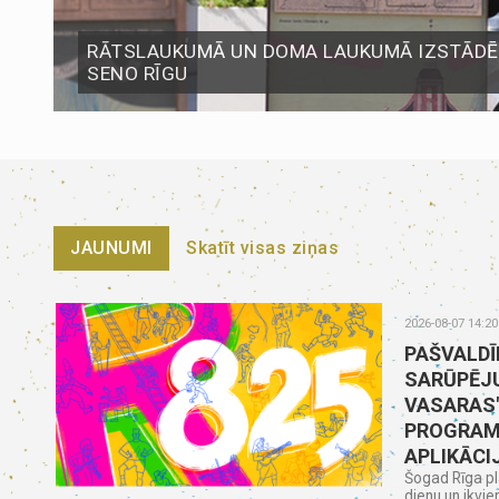
RĀTSLAUKUMĀ UN DOMA LAUKUMĀ IZSTĀDĒS
SENO RĪGU
JAUNUMI
Skatīt visas ziņas
2026-08-07 14:20
PAŠVALDĪ
SARŪPĒJU
VASARAS
PROGRAM
APLIKĀCI
Šogad Rīga pl
dienu un ikvie