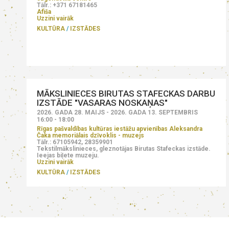
Tālr.: +371 67181465
Afiša
Uzzini vairāk
KULTŪRA
IZSTĀDES
MĀKSLINIECES BIRUTAS STAFECKAS DARBU
IZSTĀDE "VASARAS NOSKAŅAS"
2026. GADA 28. MAIJS - 2026. GADA 13. SEPTEMBRIS
16:00 - 18:00
Rīgas pašvaldības kultūras iestāžu apvienības Aleksandra
Čaka memoriālais dzīvoklis - muzejs
Tālr.: 67105942, 28359901
Tekstilmākslinieces, gleznotājas Birutas Stafeckas izstāde.
Ieejas biļete muzeju.
Uzzini vairāk
KULTŪRA
IZSTĀDES