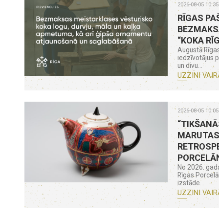
2026-08-05 10:35
RĪGAS PA
BEZMAKS
“KOKA RĪ
Augustā Rīgas
iedzīvotājus 
un divu...
UZZINI VAIR
2026-08-05 10:05
“TIKŠANĀ
MARUTAS
RETROSPE
PORCELĀ
No 2026. gada
Rīgas Porcel
izstāde...
UZZINI VAIR