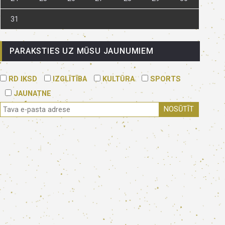
31
PARAKSTIES UZ MŪSU JAUNUMIEM
RD IKSD
IZGLĪTĪBA
KULTŪRA
SPORTS
JAUNATNE
NOSŪTĪT