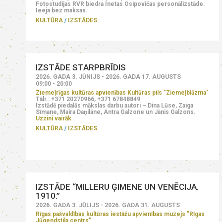
Fotostudijas RVR biedra Inetas Osipovičas personālizstāde.
Ieeja bez maksas.
KULTŪRA
IZSTĀDES
IZSTĀDE STARPBRĪDIS
2026. GADA 3. JŪNIJS - 2026. GADA 17. AUGUSTS
09:00 - 20:00
Ziemeļrīgas kultūras apvienības Kultūras pils "Ziemeļblāzma"
Tālr.: +371 20270966, +371 67848849
Izstādē piedalās mākslas darbu autori – Dina Lūse, Zaiga
Sīmane, Maira Daņilāne, Antra Galzone un Jānis Galzons.
Uzzini vairāk
KULTŪRA
IZSTĀDES
IZSTĀDE “MILLERU ĢIMENE UN VENĒCIJA.
1910.”
2026. GADA 3. JŪLIJS - 2026. GADA 31. AUGUSTS
Rīgas pašvaldības kultūras iestāžu apvienības muzejs "Rīgas
Jūgendstila centrs"