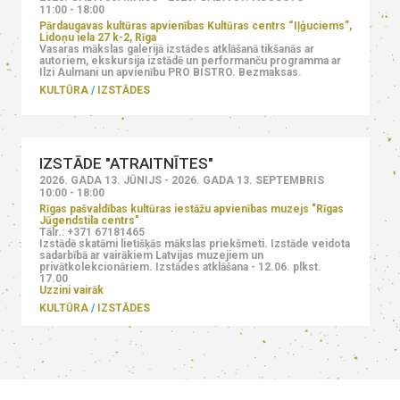
11:00 - 18:00
Pārdaugavas kultūras apvienības Kultūras centrs “Iļģuciems”,
Lidoņu iela 27 k-2, Rīga
Vasaras mākslas galerijā izstādes atklāšanā tikšanās ar
autoriem, ekskursija izstādē un performanču programma ar
Ilzi Aulmani un apvienību PRO BISTRO. Bezmaksas.
KULTŪRA
IZSTĀDES
IZSTĀDE "ATRAITNĪTES"
2026. GADA 13. JŪNIJS - 2026. GADA 13. SEPTEMBRIS
10:00 - 18:00
Rīgas pašvaldības kultūras iestāžu apvienības muzejs "Rīgas
Jūgendstila centrs"
Tālr.: +371 67181465
Izstādē skatāmi lietišķās mākslas priekšmeti. Izstāde veidota
sadarbībā ar vairākiem Latvijas muzejiem un
privātkolekcionāriem. Izstādes atklāšana - 12.06. plkst.
17.00
Uzzini vairāk
KULTŪRA
IZSTĀDES