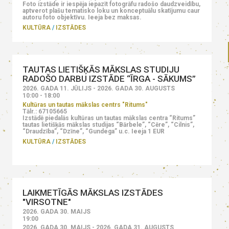
Foto izstāde ir iespēja iepazīt fotogrāfu radošo daudzveidību,
aptverot plašu tematisko loku un konceptuālu skatījumu caur
autoru foto objektīvu. Ieeja bez maksas.
KULTŪRA
IZSTĀDES
TAUTAS LIETIŠĶĀS MĀKSLAS STUDIJU
RADOŠO DARBU IZSTĀDE “ĪRGA - SĀKUMS”
2026. GADA 11. JŪLIJS - 2026. GADA 30. AUGUSTS
10:00 - 18:00
Kultūras un tautas mākslas centrs "Ritums"
Tālr.: 67105665
Izstādē piedalās kultūras un tautas mākslas centra “Ritums”
tautas lietišķās mākslas studijas “Bārbele”, “Cēre”, “Cilnis”,
“Draudzība”, “Dzīne”, “Gundega” u.c. Ieeja 1 EUR
KULTŪRA
IZSTĀDES
LAIKMETĪGĀS MĀKSLAS IZSTĀDES
"VIRSOTNE"
2026. GADA 30. MAIJS
19:00
2026. GADA 30. MAIJS - 2026. GADA 31. AUGUSTS