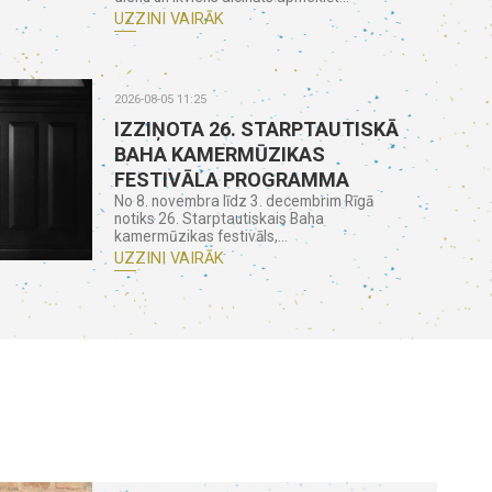
UZZINI VAIRĀK
2026-08-05 11:25
IZZIŅOTA 26. STARPTAUTISKĀ
BAHA KAMERMŪZIKAS
FESTIVĀLA PROGRAMMA
No 8. novembra līdz 3. decembrim Rīgā
notiks 26. Starptautiskais Baha
kamermūzikas festivāls,...
UZZINI VAIRĀK