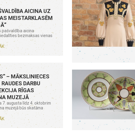
ŠVALDĪBA AICINA UZ
AS MEISTARKLASĒM
GĀ”
 pašvaldība aicina
piedalīties bezmaksas vienas
ĀK
S” – MĀKSLINIECES
 RAUDES DARBU
KCIJA RĪGAS
NA MUZEJĀ
 7. augusta līdz 4. oktobrim
āna muzejā būs skatāma
ĀK