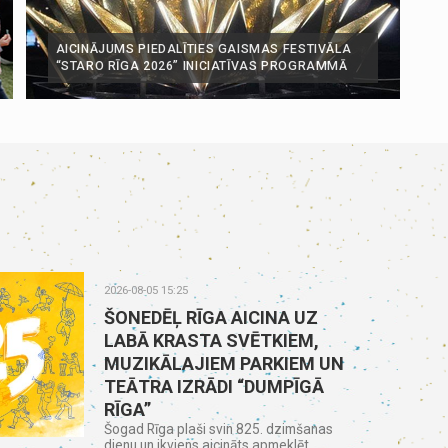
AICINĀJUMS PIEDALĪTIES GAISMAS FESTIVĀLA
“STARO RĪGA 2026” INICIATĪVAS PROGRAMMĀ
2026-08-05 15:25
ŠONEDĒĻ RĪGA AICINA UZ
LABĀ KRASTA SVĒTKIEM,
MUZIKĀLAJIEM PARKIEM UN
TEĀTRA IZRĀDI “DUMPĪGĀ
RĪGA”
Šogad Rīga plaši svin 825. dzimšanas
dienu un ikviens aicināts apmeklēt...