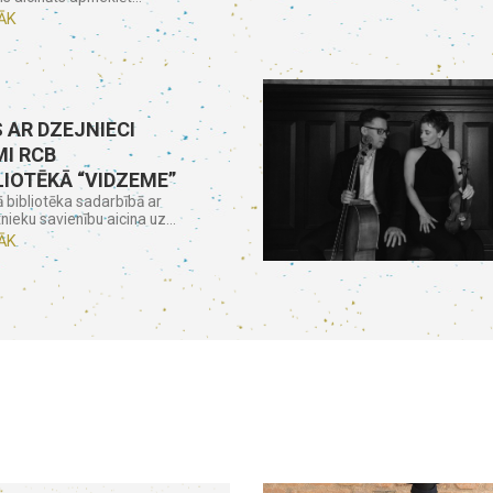
ĀK
 AR DZEJNIECI
I RCB
LIOTĒKĀ “VIDZEME”
ā bibliotēka sadarbībā ar
nieku savienību aicina uz...
ĀK