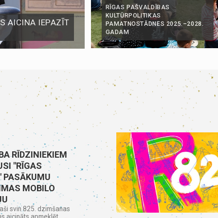
RĪGAS PAŠVALDĪBAS
KULTŪRPOLITIKAS
 AICINA IEPAZĪT
PAMATNOSTĀDNES 2025.–2028.
GADAM
BA RĪDZINIEKIEM
SI "RĪGAS
" PASĀKUMU
MAS MOBILO
JU
aši svin 825. dzimšanas
ns aicināts apmeklēt...