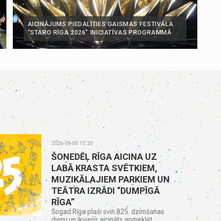
AICINĀJUMS PIEDALĪTIES GAISMAS FESTIVĀLA
“STARO RĪGA 2026” INICIATĪVAS PROGRAMMĀ
2026-08-05 15:25
ŠONEDĒĻ RĪGA AICINA UZ
LABĀ KRASTA SVĒTKIEM,
MUZIKĀLAJIEM PARKIEM UN
TEĀTRA IZRĀDI “DUMPĪGĀ
RĪGA”
Šogad Rīga plaši svin 825. dzimšanas
dienu un ikviens aicināts apmeklēt...