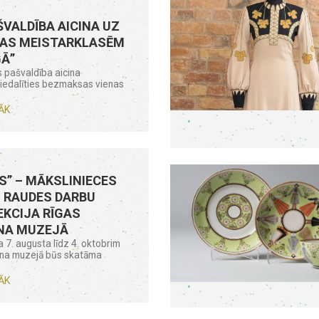
ŠVALDĪBA AICINA UZ
AS MEISTARKLASĒM
GĀ”
 pašvaldība aicina
piedalīties bezmaksas vienas
ĀK
S” – MĀKSLINIECES
 RAUDES DARBU
KCIJA RĪGAS
NA MUZEJĀ
 7. augusta līdz 4. oktobrim
āna muzejā būs skatāma
ĀK