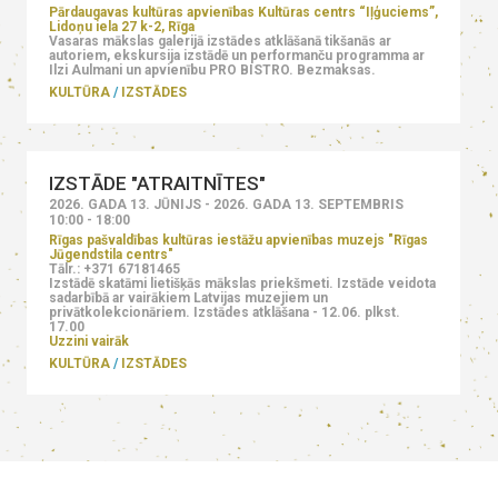
Pārdaugavas kultūras apvienības Kultūras centrs “Iļģuciems”,
Lidoņu iela 27 k-2, Rīga
Vasaras mākslas galerijā izstādes atklāšanā tikšanās ar
autoriem, ekskursija izstādē un performanču programma ar
Ilzi Aulmani un apvienību PRO BISTRO. Bezmaksas.
KULTŪRA
IZSTĀDES
IZSTĀDE "ATRAITNĪTES"
2026. GADA 13. JŪNIJS - 2026. GADA 13. SEPTEMBRIS
10:00 - 18:00
Rīgas pašvaldības kultūras iestāžu apvienības muzejs "Rīgas
Jūgendstila centrs"
Tālr.: +371 67181465
Izstādē skatāmi lietišķās mākslas priekšmeti. Izstāde veidota
sadarbībā ar vairākiem Latvijas muzejiem un
privātkolekcionāriem. Izstādes atklāšana - 12.06. plkst.
17.00
Uzzini vairāk
KULTŪRA
IZSTĀDES