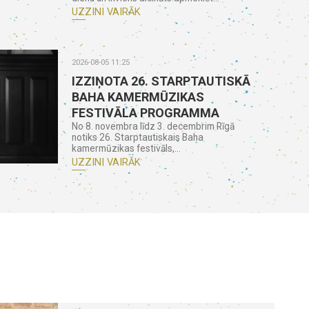
UZZINI VAIRĀK
2026-08-05 11:25
IZZIŅOTA 26. STARPTAUTISKĀ
BAHA KAMERMŪZIKAS
FESTIVĀLA PROGRAMMA
No 8. novembra līdz 3. decembrim Rīgā
notiks 26. Starptautiskais Baha
kamermūzikas festivāls,...
UZZINI VAIRĀK