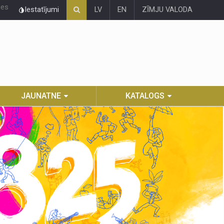
ies
Iestatījumi
LV
EN
ZĪMJU VALODA
JAUNATNE
KATALOGS