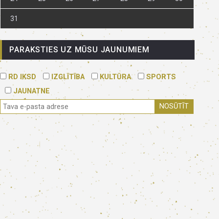
31
PARAKSTIES UZ MŪSU JAUNUMIEM
RD IKSD
IZGLĪTĪBA
KULTŪRA
SPORTS
JAUNATNE
NOSŪTĪT