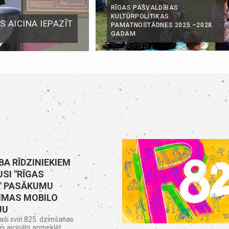
RĪGAS PAŠVALDĪBAS
KULTŪRPOLITIKAS
 AICINA IEPAZĪT
PAMATNOSTĀDNES 2025.–2028.
GADAM
BA RĪDZINIEKIEM
SI "RĪGAS
" PASĀKUMU
MAS MOBILO
JU
aši svin 825. dzimšanas
ns aicināts apmeklēt...