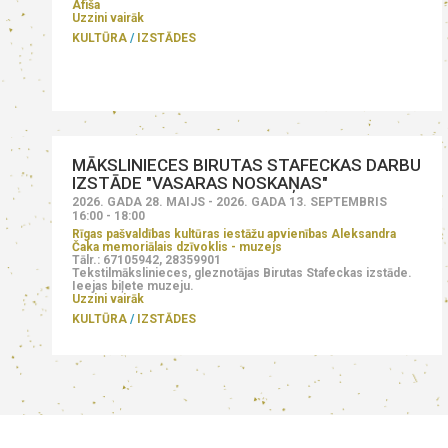
Afiša
Uzzini vairāk
KULTŪRA
IZSTĀDES
MĀKSLINIECES BIRUTAS STAFECKAS DARBU
IZSTĀDE "VASARAS NOSKAŅAS"
2026. GADA 28. MAIJS - 2026. GADA 13. SEPTEMBRIS
16:00 - 18:00
Rīgas pašvaldības kultūras iestāžu apvienības Aleksandra
Čaka memoriālais dzīvoklis - muzejs
Tālr.: 67105942, 28359901
Tekstilmākslinieces, gleznotājas Birutas Stafeckas izstāde.
Ieejas biļete muzeju.
Uzzini vairāk
KULTŪRA
IZSTĀDES