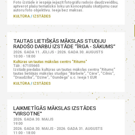
Foto izstāde ir iespēja iepazīt fotogrāfu radošo daudzveidību,
aptverot plašu tematisko loku un konceptuālu skatījumu caur
autoru foto objektīvu. Ieeja bez maksas.
KULTŪRA
IZSTĀDES
TAUTAS LIETIŠĶĀS MĀKSLAS STUDIJU
RADOŠO DARBU IZSTĀDE “ĪRGA - SĀKUMS”
2026. GADA 11. JŪLIJS - 2026. GADA 30. AUGUSTS
10:00 - 18:00
Kultūras un tautas mākslas centrs "Ritums"
Tālr.: 67105665
Izstādē piedalās kultūras un tautas mākslas centra “Ritums”
tautas lietišķās mākslas studijas “Bārbele”, “Cēre”, “Cilnis”,
“Draudzība”, “Dzīne”, “Gundega” u.c. Ieeja 1 EUR
KULTŪRA
IZSTĀDES
LAIKMETĪGĀS MĀKSLAS IZSTĀDES
"VIRSOTNE"
2026. GADA 30. MAIJS
19:00
2026. GADA 30. MAIJS - 2026. GADA 31. AUGUSTS
11:00 - 18:00