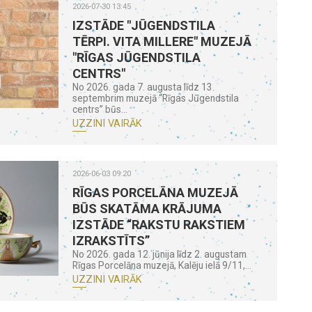
2026-07-30 13:45
IZSTĀDE "JŪGENDSTILA
TĒRPI. VITA MILLERE" MUZEJĀ
"RĪGAS JŪGENDSTILA
CENTRS"
No 2026. gada 7. augusta līdz 13.
septembrim muzejā “Rīgas Jūgendstila
centrs” būs...
UZZINI VAIRĀK
2026-06-03 09:20
RĪGAS PORCELĀNA MUZEJĀ
BŪS SKATĀMA KRĀJUMA
IZSTĀDE “RAKSTU RAKSTIEM
IZRAKSTĪTS”
No 2026. gada 12. jūnija līdz 2. augustam
Rīgas Porcelāna muzejā, Kalēju ielā 9/11,...
UZZINI VAIRĀK