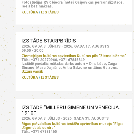
Fotostudijas RVR biedra Inetas Osipovičas personālizstāde.
Ieeja bez maksas.
KULTŪRA
IZSTĀDES
IZSTĀDE STARPBRĪDIS
2026. GADA 3. JŪNIJS - 2026. GADA 17. AUGUSTS
09:00 - 20:00
Ziemeļrīgas kultūras apvienības Kultūras pils "Ziemeļblāzma"
Tālr.: +371 20270966, +371 67848849
Izstādē piedalās mākslas darbu autori – Dina Lūse, Zaiga
Sīmane, Maira Daņilāne, Antra Galzone un Jānis Galzons.
Uzzini vairāk
KULTŪRA
IZSTĀDES
IZSTĀDE “MILLERU ĢIMENE UN VENĒCIJA.
1910.”
2026. GADA 3. JŪLIJS - 2026. GADA 31. AUGUSTS
Rīgas pašvaldības kultūras iestāžu apvienības muzejs "Rīgas
Jūgendstila centrs"
Tālr.: +371 67181465