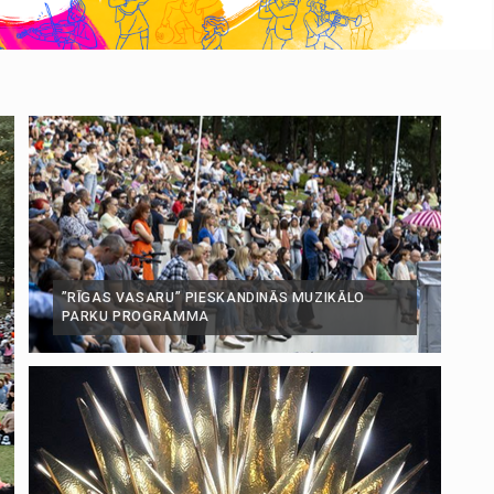
”RĪGAS VASARU” PIESKANDINĀS MUZIKĀLO
PARKU PROGRAMMA