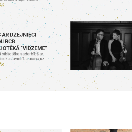
ĀK
 AR DZEJNIECI
I RCB
LIOTĒKĀ “VIDZEME”
ā bibliotēka sadarbībā ar
nieku savienību aicina uz...
ĀK