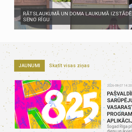
RĀTSLAUKUMĀ UN DOMA LAUKUMĀ IZSTĀDĒS
SENO RĪGU
JAUNUMI
Skatīt visas ziņas
2026-08-07 14:20
PAŠVALDĪ
SARŪPĒJU
VASARAS
PROGRAM
APLIKĀCI
Šogad Rīga pl
dienu un ikvie