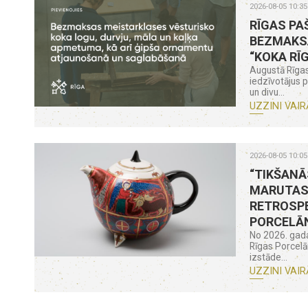
2026-08-05 10:35
RĪGAS PA
BEZMAKS
“KOKA RĪ
Augustā Rīgas
iedzīvotājus 
un divu...
UZZINI VAIR
2026-08-05 10:05
“TIKŠANĀ
MARUTAS
RETROSPE
PORCELĀ
No 2026. gada
Rīgas Porcel
izstāde...
UZZINI VAIR