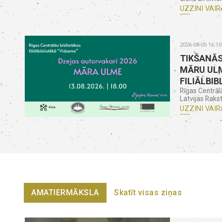
UZZINI VAIR
2026-08-05 16:10
TIKŠANĀS
MĀRU ULM
FILIĀLBIB
Rīgas Centrāl
Latvijas Rakst
UZZINI VAIR
AMATIERMĀKSLA
Skatīt visas ziņas