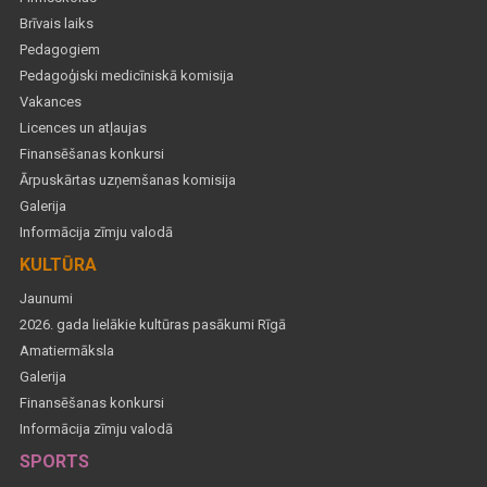
Brīvais laiks
Pedagogiem
Pedagoģiski medicīniskā komisija
Vakances
Licences un atļaujas
Finansēšanas konkursi
Ārpuskārtas uzņemšanas komisija
Galerija
Informācija zīmju valodā
KULTŪRA
Jaunumi
2026. gada lielākie kultūras pasākumi Rīgā
Amatiermāksla
Galerija
Finansēšanas konkursi
Informācija zīmju valodā
SPORTS