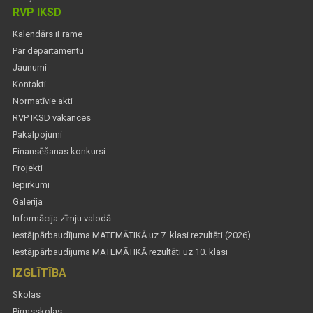
RVP IKSD
Kalendārs iFrame
Par departamentu
Jaunumi
Kontakti
Normatīvie akti
RVP IKSD vakances
Pakalpojumi
Finansēšanas konkursi
Projekti
Iepirkumi
Galerija
Informācija zīmju valodā
Iestājpārbaudījuma MATEMĀTIKĀ uz 7. klasi rezultāti (2026)
Iestājpārbaudījuma MATEMĀTIKĀ rezultāti uz 10. klasi
IZGLĪTĪBA
Skolas
Pirmsskolas