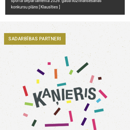
sporta departamenta 2026. gada līdzfinansēšanas
konkursu plāns
[ Klausīties ]
SADARBĪBAS PARTNERI