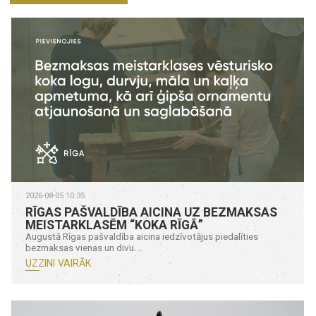
2026-08-05 10:35
RĪGAS PAŠVALDĪBA AICINA UZ BEZMAKSAS
MEISTARKLASĒM “KOKA RĪGĀ”
Augustā Rīgas pašvaldība aicina iedzīvotājus piedalīties
bezmaksas vienas un divu...
UZZINI VAIRĀK