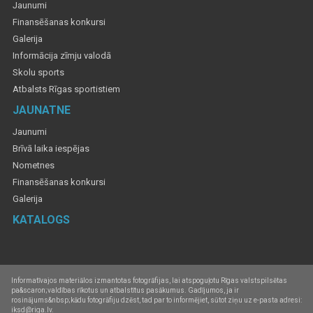
Jaunumi
Finansēšanas konkursi
Galerija
Informācija zīmju valodā
Skolu sports
Atbalsts Rīgas sportistiem
JAUNATNE
Jaunumi
Brīvā laika iespējas
Nometnes
Finansēšanas konkursi
Galerija
KATALOGS
Informatīvajos materiālos izmantotas fotogrāfijas, lai atspoguļotu Rīgas valstspilsētas
pa&scaron;valdības rīkotus un atbalstītus pasākumus. Gadījumos, ja ir
rosinājums&nbsp;kādu fotogrāfiju dzēst, tad par to informējiet, sūtot ziņu uz e-pasta adresi:
iksd@riga.lv.