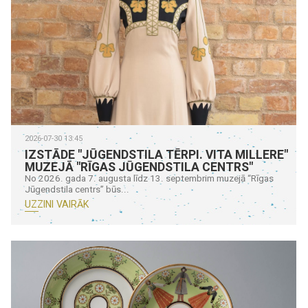
2026-07-30 13:45
IZSTĀDE "JŪGENDSTILA TĒRPI. VITA MILLERE"
MUZEJĀ "RĪGAS JŪGENDSTILA CENTRS"
No 2026. gada 7. augusta līdz 13. septembrim muzejā “Rīgas
Jūgendstila centrs” būs...
UZZINI VAIRĀK