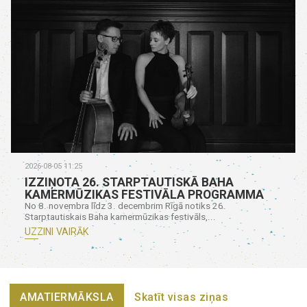
2026-08-05 11:25
IZZIŅOTA 26. STARPTAUTISKĀ BAHA
KAMERMŪZIKAS FESTIVĀLA PROGRAMMA
No 8. novembra līdz 3. decembrim Rīgā notiks 26.
Starptautiskais Baha kamermūzikas festivāls,...
UZZINI VAIRĀK
AMATIERMĀKSLA
Skatīt visas ziņas