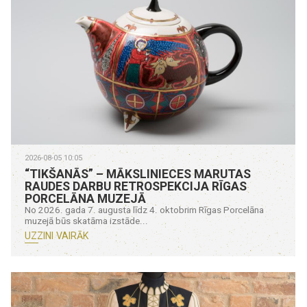
2026-08-05 10:05
“TIKŠANĀS” – MĀKSLINIECES MARUTAS
RAUDES DARBU RETROSPEKCIJA RĪGAS
PORCELĀNA MUZEJĀ
No 2026. gada 7. augusta līdz 4. oktobrim Rīgas Porcelāna
muzejā būs skatāma izstāde...
UZZINI VAIRĀK