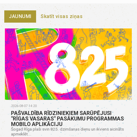
JAUNUMI
Skatīt visas ziņas
2026-08-07 14:20
PAŠVALDĪBA RĪDZINIEKIEM SARŪPĒJUSI
"RĪGAS VASARAS" PASĀKUMU PROGRAMMAS
MOBILO APLIKĀCIJU
Šogad Rīga plaši svin 825. dzimšanas dienu un ikviens aicināts
apmeklēt...