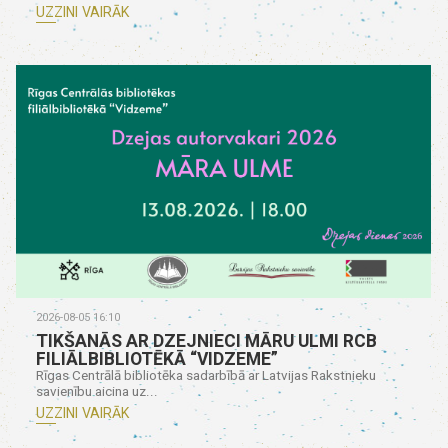
UZZINI VAIRĀK
2026-08-05 16:10
TIKŠANĀS AR DZEJNIECI MĀRU ULMI RCB
FILIĀLBIBLIOTĒKĀ “VIDZEME”
Rīgas Centrālā bibliotēka sadarbībā ar Latvijas Rakstnieku
savienību aicina uz...
UZZINI VAIRĀK