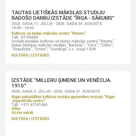
TAUTAS LIETIŠĶĀS MĀKSLAS STUDIJU
RADOŠO DARBU IZSTĀDE “ĪRGA - SĀKUMS”
2026. GADA 11. JŪLIJS - 2026. GADA 30. AUGUSTS
10:00 - 18:00
Kultūras un tautas mākslas centrs "Ritums"
Tālr.: 67105665
Izstādē piedalās kultūras un tautas mākslas centra “Ritums”
tautas lietišķās mākslas studijas “Bārbele”, “Cēre”, “Cilnis”,
“Draudzība”, “Dzīne”, “Gundega” u.c. Ieeja 1 EUR
KULTŪRA
IZSTĀDES
IZSTĀDE “MILLERU ĢIMENE UN VENĒCIJA.
1910.”
2026. GADA 3. JŪLIJS - 2026. GADA 31. AUGUSTS
Rīgas pašvaldības kultūras iestāžu apvienības muzejs "Rīgas
Jūgendstila centrs"
Tālr.: +371 67181465
Afiša
Uzzini vairāk
KULTŪRA
IZSTĀDES