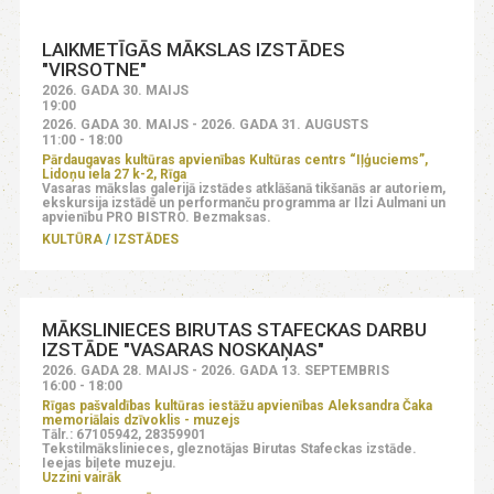
LAIKMETĪGĀS MĀKSLAS IZSTĀDES
"VIRSOTNE"
2026. GADA 30. MAIJS
19:00
2026. GADA 30. MAIJS - 2026. GADA 31. AUGUSTS
11:00 - 18:00
Pārdaugavas kultūras apvienības Kultūras centrs “Iļģuciems”,
Lidoņu iela 27 k-2, Rīga
Vasaras mākslas galerijā izstādes atklāšanā tikšanās ar autoriem,
ekskursija izstādē un performanču programma ar Ilzi Aulmani un
apvienību PRO BISTRO. Bezmaksas.
KULTŪRA
IZSTĀDES
MĀKSLINIECES BIRUTAS STAFECKAS DARBU
IZSTĀDE "VASARAS NOSKAŅAS"
2026. GADA 28. MAIJS - 2026. GADA 13. SEPTEMBRIS
16:00 - 18:00
Rīgas pašvaldības kultūras iestāžu apvienības Aleksandra Čaka
memoriālais dzīvoklis - muzejs
Tālr.: 67105942, 28359901
Tekstilmākslinieces, gleznotājas Birutas Stafeckas izstāde.
Ieejas biļete muzeju.
Uzzini vairāk