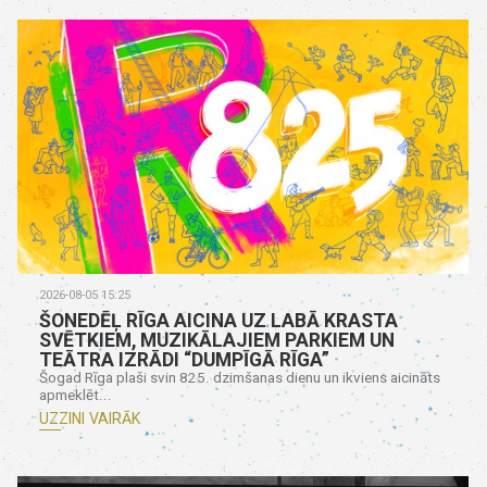
2026-08-05 15:25
ŠONEDĒĻ RĪGA AICINA UZ LABĀ KRASTA
SVĒTKIEM, MUZIKĀLAJIEM PARKIEM UN
TEĀTRA IZRĀDI “DUMPĪGĀ RĪGA”
Šogad Rīga plaši svin 825. dzimšanas dienu un ikviens aicināts
apmeklēt...
UZZINI VAIRĀK