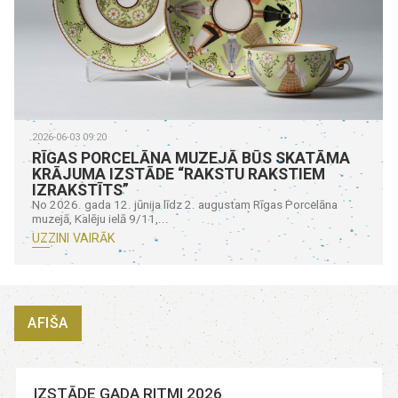
2026-06-03 09:20
RĪGAS PORCELĀNA MUZEJĀ BŪS SKATĀMA
KRĀJUMA IZSTĀDE “RAKSTU RAKSTIEM
IZRAKSTĪTS”
No 2026. gada 12. jūnija līdz 2. augustam Rīgas Porcelāna
muzejā, Kalēju ielā 9/11,...
UZZINI VAIRĀK
AFIŠA
IZSTĀDE GADA RITMI 2026