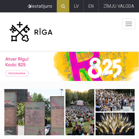
Pāriet
Iestatījumi
LV
EN
ZĪMJU VALODA
uz
lapas
saturu