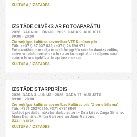
KULTŪRA
IZSTĀDES
IZSTĀDE CILVĒKS AR FOTOAPARĀTU
2026. GADA 30. JŪNIJS - 2026. GADA 9. AUGUSTS
09:00 - 20:00
Ziemeļrīgas kultūras apvienības VEF Kultūras pils
Tālr.: (+371) 67 037 832, (+371) 26 596 971
Foto izstāde ir iespēja iepazīt fotogrāfu radošo daudzveidību,
aptverot plašu tematisko loku un konceptuālu skatījumu caur
autoru foto objektīvu. Ieeja bez maksas.
KULTŪRA
IZSTĀDES
IZSTĀDE STARPBRĪDIS
2026. GADA 3. JŪNIJS - 2026. GADA 17. AUGUSTS
09:00 - 20:00
Ziemeļrīgas kultūras apvienības Kultūras pils "Ziemeļblāzma"
Tālr.: +371 20270966, +371 67848849
Izstādē piedalās mākslas darbu autori – Dina Lūse, Zaiga Sīmane,
Maira Daņilāne, Antra Galzone un Jānis Galzons.
Uzzini vairāk
KULTŪRA
IZSTĀDES