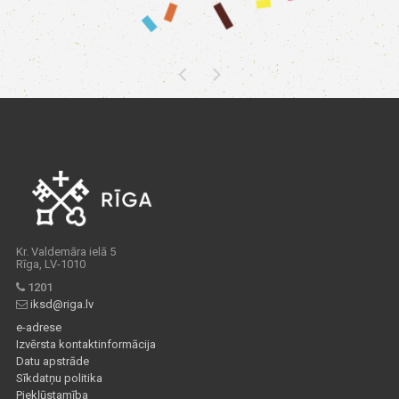
Kr. Valdemāra ielā 5
Rīga, LV-1010
1201
iksd@riga.lv
e-adrese
Izvērsta kontaktinformācija
Datu apstrāde
Sīkdatņu politika
Piekļūstamība