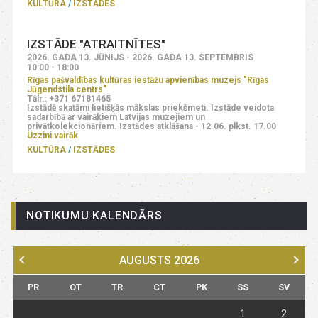
KULTŪRA
IZSTĀDES
IZSTĀDE "ATRAITNĪTES"
2026. GADA 13. JŪNIJS - 2026. GADA 13. SEPTEMBRIS
10:00 - 18:00
Rīgas pašvaldības kultūras iestāžu apvienības muzejs "Rīgas
Jūgendstila centrs"
Tālr.: +371 67181465
Izstādē skatāmi lietišķās mākslas priekšmeti. Izstāde veidota
sadarbībā ar vairākiem Latvijas muzejiem un
privātkolekcionāriem. Izstādes atklāšana - 12.06. plkst. 17.00
Uzzini vairāk
KULTŪRA
IZSTĀDES
NOTIKUMU KALENDĀRS
AUGUSTS
2026
PR
OT
TR
CT
PK
SS
SV
1
2