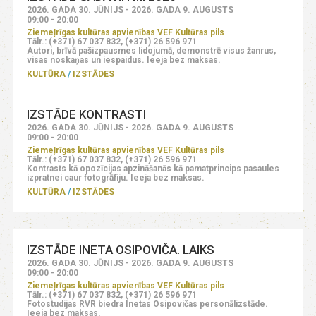
2026. GADA 30. JŪNIJS - 2026. GADA 9. AUGUSTS
09:00 - 20:00
Ziemeļrīgas kultūras apvienības VEF Kultūras pils
Tālr.: (+371) 67 037 832, (+371) 26 596 971
Autori, brīvā pašizpausmes lidojumā, demonstrē visus žanrus,
visas noskaņas un iespaidus. Ieeja bez maksas.
KULTŪRA
IZSTĀDES
IZSTĀDE KONTRASTI
2026. GADA 30. JŪNIJS - 2026. GADA 9. AUGUSTS
09:00 - 20:00
Ziemeļrīgas kultūras apvienības VEF Kultūras pils
Tālr.: (+371) 67 037 832, (+371) 26 596 971
Kontrasts kā opozīcijas apzināšanās kā pamatprincips pasaules
izpratnei caur fotogrāfiju. Ieeja bez maksas.
KULTŪRA
IZSTĀDES
IZSTĀDE INETA OSIPOVIČA. LAIKS
2026. GADA 30. JŪNIJS - 2026. GADA 9. AUGUSTS
09:00 - 20:00
Ziemeļrīgas kultūras apvienības VEF Kultūras pils
Tālr.: (+371) 67 037 832, (+371) 26 596 971
Fotostudijas RVR biedra Inetas Osipovičas personālizstāde.
Ieeja bez maksas.