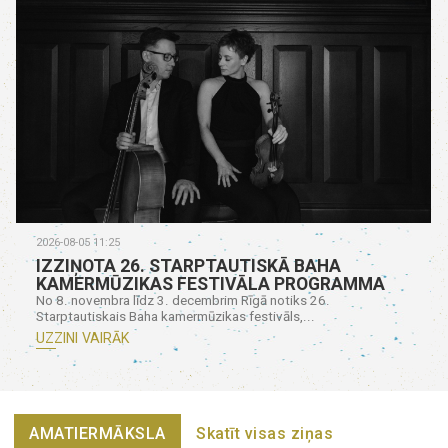
2026-08-05 11:25
IZZIŅOTA 26. STARPTAUTISKĀ BAHA
KAMERMŪZIKAS FESTIVĀLA PROGRAMMA
No 8. novembra līdz 3. decembrim Rīgā notiks 26.
Starptautiskais Baha kamermūzikas festivāls,...
UZZINI VAIRĀK
AMATIERMĀKSLA
Skatīt visas ziņas