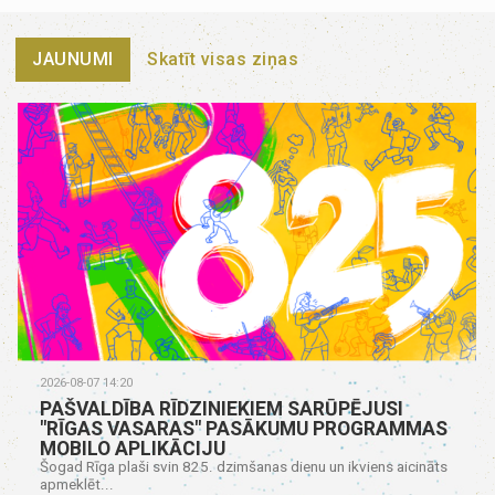
JAUNUMI
Skatīt visas ziņas
2026-08-07 14:20
PAŠVALDĪBA RĪDZINIEKIEM SARŪPĒJUSI
"RĪGAS VASARAS" PASĀKUMU PROGRAMMAS
MOBILO APLIKĀCIJU
Šogad Rīga plaši svin 825. dzimšanas dienu un ikviens aicināts
apmeklēt...