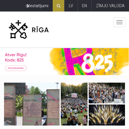
Pāriet
Iestatījumi
LV
EN
ZĪMJU VALODA
uz
lapas
saturu