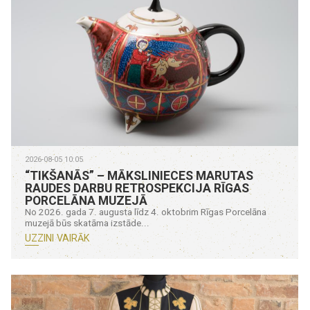
2026-08-05 10:05
“TIKŠANĀS” – MĀKSLINIECES MARUTAS
RAUDES DARBU RETROSPEKCIJA RĪGAS
PORCELĀNA MUZEJĀ
No 2026. gada 7. augusta līdz 4. oktobrim Rīgas Porcelāna
muzejā būs skatāma izstāde...
UZZINI VAIRĀK