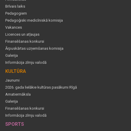
Brīvais laiks
Pedagogiem
Pedagoģiski medicīniskā komisija
Vakances
Licences un atļaujas
Finansēšanas konkursi
Ārpuskārtas uzņemšanas komisija
Galerija
Informācija zīmju valodā
KULTŪRA
Jaunumi
2026. gada lielākie kultūras pasākumi Rīgā
Amatiermāksla
Galerija
Finansēšanas konkursi
Informācija zīmju valodā
SPORTS