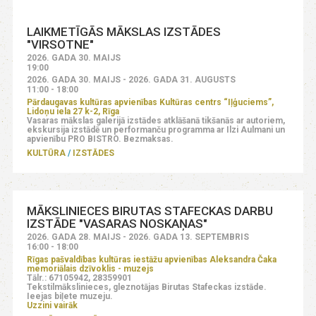
LAIKMETĪGĀS MĀKSLAS IZSTĀDES
"VIRSOTNE"
2026. GADA 30. MAIJS
19:00
2026. GADA 30. MAIJS - 2026. GADA 31. AUGUSTS
11:00 - 18:00
Pārdaugavas kultūras apvienības Kultūras centrs “Iļģuciems”,
Lidoņu iela 27 k-2, Rīga
Vasaras mākslas galerijā izstādes atklāšanā tikšanās ar autoriem,
ekskursija izstādē un performanču programma ar Ilzi Aulmani un
apvienību PRO BISTRO. Bezmaksas.
KULTŪRA
IZSTĀDES
MĀKSLINIECES BIRUTAS STAFECKAS DARBU
IZSTĀDE "VASARAS NOSKAŅAS"
2026. GADA 28. MAIJS - 2026. GADA 13. SEPTEMBRIS
16:00 - 18:00
Rīgas pašvaldības kultūras iestāžu apvienības Aleksandra Čaka
memoriālais dzīvoklis - muzejs
Tālr.: 67105942, 28359901
Tekstilmākslinieces, gleznotājas Birutas Stafeckas izstāde.
Ieejas biļete muzeju.
Uzzini vairāk