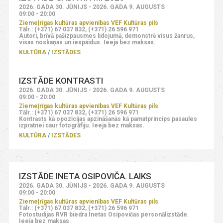
2026. GADA 30. JŪNIJS - 2026. GADA 9. AUGUSTS
09:00 - 20:00
Ziemeļrīgas kultūras apvienības VEF Kultūras pils
Tālr.: (+371) 67 037 832, (+371) 26 596 971
Autori, brīvā pašizpausmes lidojumā, demonstrē visus žanrus,
visas noskaņas un iespaidus. Ieeja bez maksas.
KULTŪRA
IZSTĀDES
IZSTĀDE KONTRASTI
2026. GADA 30. JŪNIJS - 2026. GADA 9. AUGUSTS
09:00 - 20:00
Ziemeļrīgas kultūras apvienības VEF Kultūras pils
Tālr.: (+371) 67 037 832, (+371) 26 596 971
Kontrasts kā opozīcijas apzināšanās kā pamatprincips pasaules
izpratnei caur fotogrāfiju. Ieeja bez maksas.
KULTŪRA
IZSTĀDES
IZSTĀDE INETA OSIPOVIČA. LAIKS
2026. GADA 30. JŪNIJS - 2026. GADA 9. AUGUSTS
09:00 - 20:00
Ziemeļrīgas kultūras apvienības VEF Kultūras pils
Tālr.: (+371) 67 037 832, (+371) 26 596 971
Fotostudijas RVR biedra Inetas Osipovičas personālizstāde.
Ieeja bez maksas.