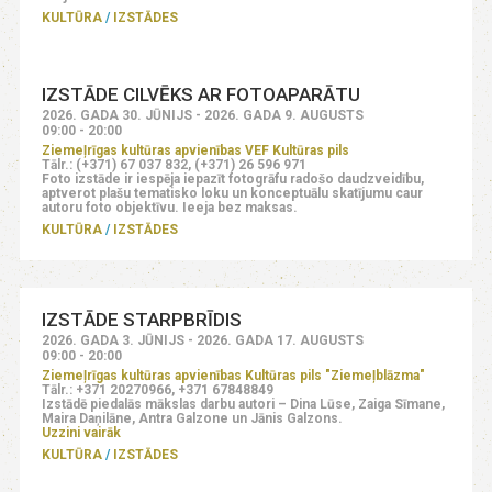
KULTŪRA
IZSTĀDES
IZSTĀDE CILVĒKS AR FOTOAPARĀTU
2026. GADA 30. JŪNIJS - 2026. GADA 9. AUGUSTS
09:00 - 20:00
Ziemeļrīgas kultūras apvienības VEF Kultūras pils
Tālr.: (+371) 67 037 832, (+371) 26 596 971
Foto izstāde ir iespēja iepazīt fotogrāfu radošo daudzveidību,
aptverot plašu tematisko loku un konceptuālu skatījumu caur
autoru foto objektīvu. Ieeja bez maksas.
KULTŪRA
IZSTĀDES
IZSTĀDE STARPBRĪDIS
2026. GADA 3. JŪNIJS - 2026. GADA 17. AUGUSTS
09:00 - 20:00
Ziemeļrīgas kultūras apvienības Kultūras pils "Ziemeļblāzma"
Tālr.: +371 20270966, +371 67848849
Izstādē piedalās mākslas darbu autori – Dina Lūse, Zaiga Sīmane,
Maira Daņilāne, Antra Galzone un Jānis Galzons.
Uzzini vairāk
KULTŪRA
IZSTĀDES