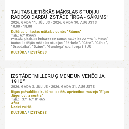
TAUTAS LIETIŠĶĀS MĀKSLAS STUDIJU
RADOŠO DARBU IZSTĀDE “ĪRGA - SĀKUMS”
2026. GADA 11. JŪLIJS - 2026. GADA 30. AUGUSTS
10:00 - 18:00
Kultūras un tautas mākslas centrs "Ritums"
Tālr.: 67105665
Izstādē piedalās kultūras un tautas mākslas centra “Ritums”
tautas lietišķās mākslas studijas “Bārbele”, “Cēre”, “Cilnis”,
“Draudzība”, “Dzīne”, “Gundega” u.c. Ieeja 1 EUR
KULTŪRA
IZSTĀDES
IZSTĀDE “MILLERU ĢIMENE UN VENĒCIJA.
1910.”
2026. GADA 3. JŪLIJS - 2026. GADA 31. AUGUSTS
Rīgas pašvaldības kultūras iestāžu apvienības muzejs "Rīgas
Jūgendstila centrs"
Tālr.: +371 67181465
Afiša
Uzzini vairāk
KULTŪRA
IZSTĀDES