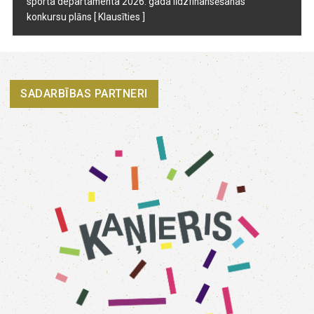
sporta departamenta 2026. gada līdzfinansēšanas
konkursu plāns
[ Klausīties ]
SADARBĪBAS PARTNERI