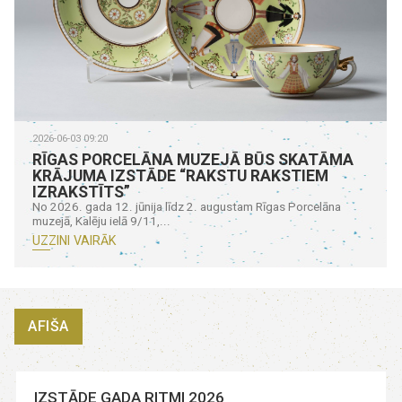
2026-06-03 09:20
RĪGAS PORCELĀNA MUZEJĀ BŪS SKATĀMA
KRĀJUMA IZSTĀDE “RAKSTU RAKSTIEM
IZRAKSTĪTS”
No 2026. gada 12. jūnija līdz 2. augustam Rīgas Porcelāna
muzejā, Kalēju ielā 9/11,...
UZZINI VAIRĀK
AFIŠA
IZSTĀDE GADA RITMI 2026