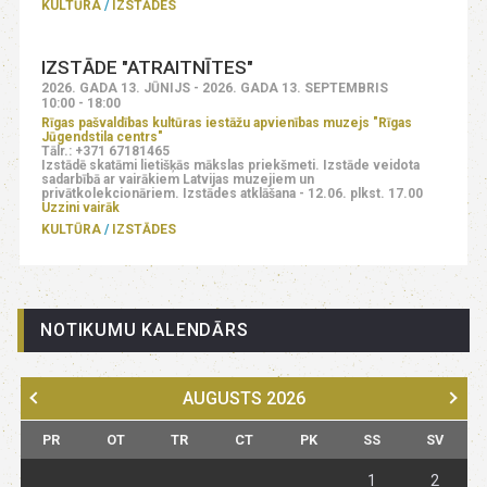
KULTŪRA
IZSTĀDES
IZSTĀDE "ATRAITNĪTES"
2026. GADA 13. JŪNIJS - 2026. GADA 13. SEPTEMBRIS
10:00 - 18:00
Rīgas pašvaldības kultūras iestāžu apvienības muzejs "Rīgas
Jūgendstila centrs"
Tālr.: +371 67181465
Izstādē skatāmi lietišķās mākslas priekšmeti. Izstāde veidota
sadarbībā ar vairākiem Latvijas muzejiem un
privātkolekcionāriem. Izstādes atklāšana - 12.06. plkst. 17.00
Uzzini vairāk
KULTŪRA
IZSTĀDES
NOTIKUMU KALENDĀRS
AUGUSTS
2026
PR
OT
TR
CT
PK
SS
SV
1
2