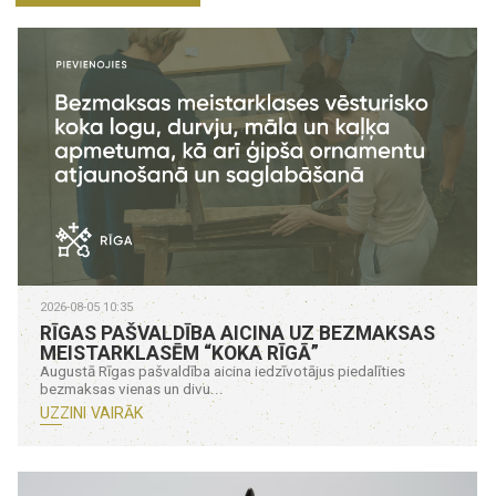
2026-08-05 10:35
RĪGAS PAŠVALDĪBA AICINA UZ BEZMAKSAS
MEISTARKLASĒM “KOKA RĪGĀ”
Augustā Rīgas pašvaldība aicina iedzīvotājus piedalīties
bezmaksas vienas un divu...
UZZINI VAIRĀK