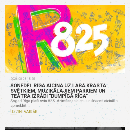
2026-08-05 15:25
ŠONEDĒĻ RĪGA AICINA UZ LABĀ KRASTA
SVĒTKIEM, MUZIKĀLAJIEM PARKIEM UN
TEĀTRA IZRĀDI “DUMPĪGĀ RĪGA”
Šogad Rīga plaši svin 825. dzimšanas dienu un ikviens aicināts
apmeklēt...
UZZINI VAIRĀK