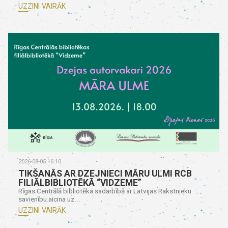
UZZINI VAIRĀK
2026-08-05 16:10
TIKŠANĀS AR DZEJNIECI MĀRU ULMI RCB
FILIĀLBIBLIOTĒKĀ “VIDZEME”
Rīgas Centrālā bibliotēka sadarbībā ar Latvijas Rakstnieku
savienību aicina uz...
UZZINI VAIRĀK