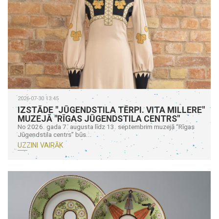
2026-07-30 13:45
IZSTĀDE "JŪGENDSTILA TĒRPI. VITA MILLERE"
MUZEJĀ "RĪGAS JŪGENDSTILA CENTRS"
No 2026. gada 7. augusta līdz 13. septembrim muzejā “Rīgas
Jūgendstila centrs” būs...
UZZINI VAIRĀK