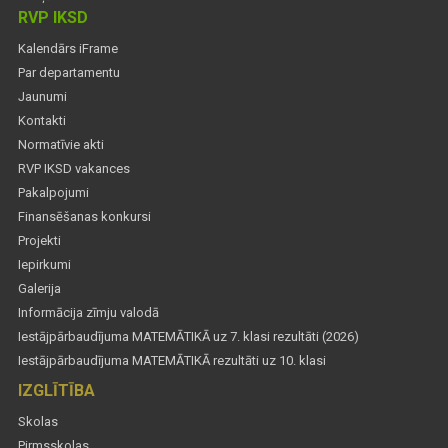
RVP IKSD
Kalendārs iFrame
Par departamentu
Jaunumi
Kontakti
Normatīvie akti
RVP IKSD vakances
Pakalpojumi
Finansēšanas konkursi
Projekti
Iepirkumi
Galerija
Informācija zīmju valodā
Iestājpārbaudījuma MATEMĀTIKĀ uz 7. klasi rezultāti (2026)
Iestājpārbaudījuma MATEMĀTIKĀ rezultāti uz 10. klasi
IZGLĪTĪBA
Skolas
Pirmsskolas