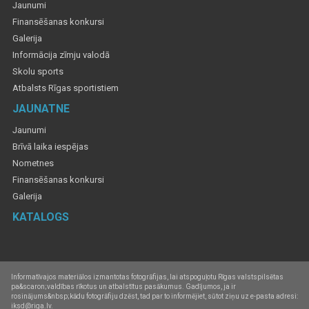
Jaunumi
Finansēšanas konkursi
Galerija
Informācija zīmju valodā
Skolu sports
Atbalsts Rīgas sportistiem
JAUNATNE
Jaunumi
Brīvā laika iespējas
Nometnes
Finansēšanas konkursi
Galerija
KATALOGS
Informatīvajos materiālos izmantotas fotogrāfijas, lai atspoguļotu Rīgas valstspilsētas
pa&scaron;valdības rīkotus un atbalstītus pasākumus. Gadījumos, ja ir
rosinājums&nbsp;kādu fotogrāfiju dzēst, tad par to informējiet, sūtot ziņu uz e-pasta adresi:
iksd@riga.lv.