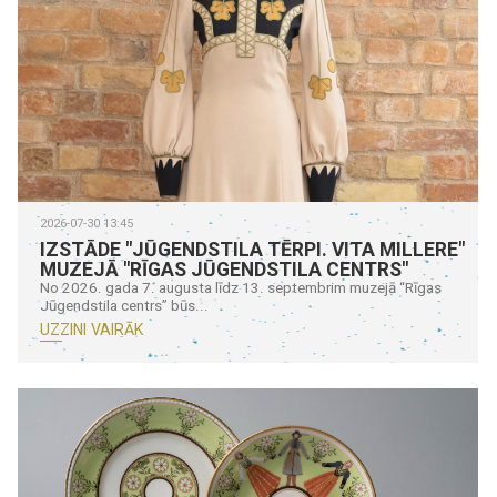
2026-07-30 13:45
IZSTĀDE "JŪGENDSTILA TĒRPI. VITA MILLERE"
MUZEJĀ "RĪGAS JŪGENDSTILA CENTRS"
No 2026. gada 7. augusta līdz 13. septembrim muzejā “Rīgas
Jūgendstila centrs” būs...
UZZINI VAIRĀK