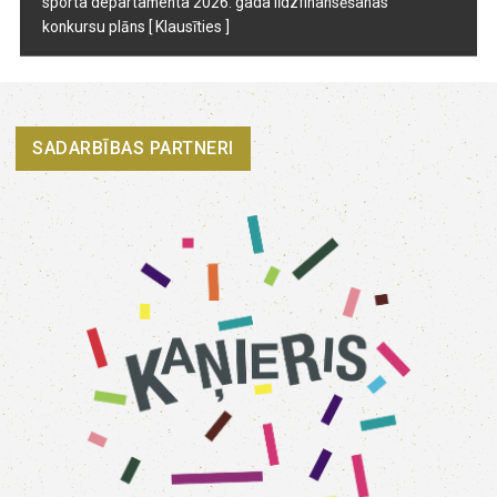
sporta departamenta 2026. gada līdzfinansēšanas
konkursu plāns
[ Klausīties ]
SADARBĪBAS PARTNERI