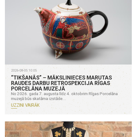
2026-08-05 10:05
“TIKŠANĀS” – MĀKSLINIECES MARUTAS
RAUDES DARBU RETROSPEKCIJA RĪGAS
PORCELĀNA MUZEJĀ
No 2026. gada 7. augusta līdz 4. oktobrim Rīgas Porcelāna
muzejā būs skatāma izstāde...
UZZINI VAIRĀK