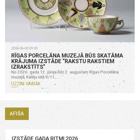
2026-06-03 09:20
RĪGAS PORCELĀNA MUZEJĀ BŪS SKATĀMA
KRĀJUMA IZSTĀDE “RAKSTU RAKSTIEM
IZRAKSTĪTS”
No 2026. gada 12. jūnija līdz 2. augustam Rīgas Porcelāna
muzejā, Kalēju ielā 9/11,...
UZZINI VAIRĀK
AFIŠA
IZSTĀDE GADA RITMI 2026