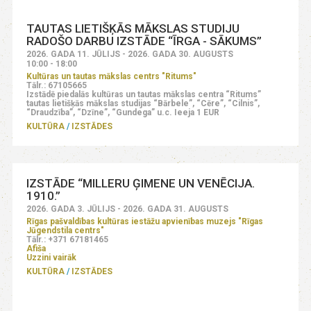
TAUTAS LIETIŠĶĀS MĀKSLAS STUDIJU
RADOŠO DARBU IZSTĀDE “ĪRGA - SĀKUMS”
2026. GADA 11. JŪLIJS - 2026. GADA 30. AUGUSTS
10:00 - 18:00
Kultūras un tautas mākslas centrs "Ritums"
Tālr.: 67105665
Izstādē piedalās kultūras un tautas mākslas centra “Ritums”
tautas lietišķās mākslas studijas “Bārbele”, “Cēre”, “Cilnis”,
“Draudzība”, “Dzīne”, “Gundega” u.c. Ieeja 1 EUR
KULTŪRA
IZSTĀDES
IZSTĀDE “MILLERU ĢIMENE UN VENĒCIJA.
1910.”
2026. GADA 3. JŪLIJS - 2026. GADA 31. AUGUSTS
Rīgas pašvaldības kultūras iestāžu apvienības muzejs "Rīgas
Jūgendstila centrs"
Tālr.: +371 67181465
Afiša
Uzzini vairāk
KULTŪRA
IZSTĀDES