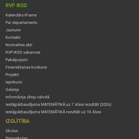
RVP IKSD
Kalendārs iFrame
Par departamentu
Jaunumi
Kontakti
Normatīvie akti
RVP IKSD vakances
Pakalpojumi
Finansēšanas konkursi
Projekti
Iepirkumi
Galerija
Informācija zīmju valodā
Iestājpārbaudījuma MATEMĀTIKĀ uz 7. klasi rezultāti (2026)
Iestājpārbaudījuma MATEMĀTIKĀ rezultāti uz 10. klasi
IZGLĪTĪBA
Skolas
Pirmsskolas