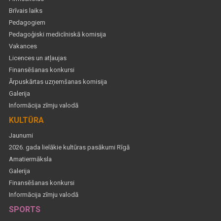
Brīvais laiks
Pedagogiem
Pedagoģiski medicīniskā komisija
Vakances
Licences un atļaujas
Finansēšanas konkursi
Ārpuskārtas uzņemšanas komisija
Galerija
Informācija zīmju valodā
KULTŪRA
Jaunumi
2026. gada lielākie kultūras pasākumi Rīgā
Amatiermāksla
Galerija
Finansēšanas konkursi
Informācija zīmju valodā
SPORTS