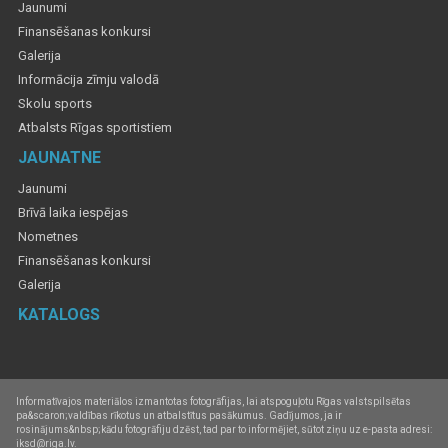
Jaunumi
Finansēšanas konkursi
Galerija
Informācija zīmju valodā
Skolu sports
Atbalsts Rīgas sportistiem
JAUNATNE
Jaunumi
Brīvā laika iespējas
Nometnes
Finansēšanas konkursi
Galerija
KATALOGS
Informatīvajos materiālos izmantotas fotogrāfijas, lai atspoguļotu Rīgas valstspilsētas
pa&scaron;valdības rīkotus un atbalstītus pasākumus. Gadījumos, ja ir
rosinājums&nbsp;kādu fotogrāfiju dzēst, tad par to informējiet, sūtot ziņu uz e-pasta adresi:
iksd@riga.lv.