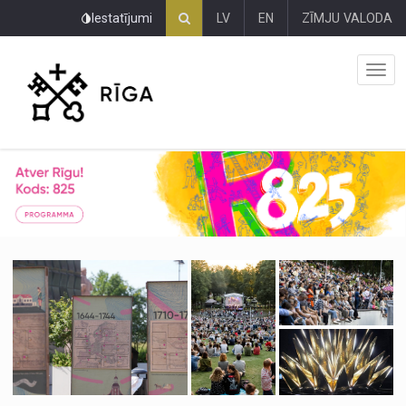
Pāriet
Iestatījumi
LV
EN
ZĪMJU VALODA
uz
lapas
saturu