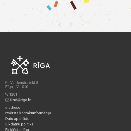
Kr. Valdemāra ielā 5
Rīga, LV-1010
1201
iksd@riga.lv
e-adrese
Izvērsta kontaktinformācija
Datu apstrāde
Sīkdatņu politika
Piekļūstamība