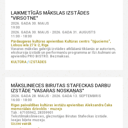
LAIKMETĪGĀS MĀKSLAS IZSTĀDES
"VIRSOTNE"
2026. GADA 30. MAIJS
19:00
2026. GADA 30. MAIJS - 2026. GADA 31. AUGUSTS
11:00 - 18:00
Pārdaugavas kultūras apvienības Kultūras centrs “Iļģuciems”,
Lidoņu iela 27 k-2, Rīga
Vasaras mākslas galerijā izstādes atklāšanā tikšanās ar autoriem,
ekskursija izstādē un performanču programma ar Ilzi Aulmani un
apvienību PRO BISTRO. Bezmaksas.
KULTŪRA
IZSTĀDES
MĀKSLINIECES BIRUTAS STAFECKAS DARBU
IZSTĀDE "VASARAS NOSKAŅAS"
2026. GADA 28. MAIJS - 2026. GADA 13. SEPTEMBRIS
16:00 - 18:00
Rīgas pašvaldības kultūras iestāžu apvienības Aleksandra Čaka
memoriālais dzīvoklis - muzejs
Tālr.: 67105942, 28359901
Tekstilmākslinieces, gleznotājas Birutas Stafeckas izstāde.
Ieejas biļete muzeju.
Uzzini vairāk