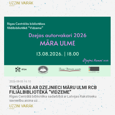
UZZINI VAIRĀK
2026-08-05 16:10
TIKŠANĀS AR DZEJNIECI MĀRU ULMI RCB
FILIĀLBIBLIOTĒKĀ “VIDZEME”
Rīgas Centrālā bibliotēka sadarbībā ar Latvijas Rakstnieku
savienību aicina uz...
UZZINI VAIRĀK