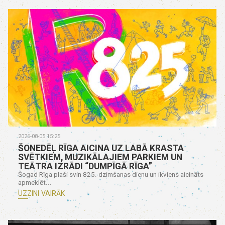
2026-08-05 15:25
ŠONEDĒĻ RĪGA AICINA UZ LABĀ KRASTA
SVĒTKIEM, MUZIKĀLAJIEM PARKIEM UN
TEĀTRA IZRĀDI “DUMPĪGĀ RĪGA”
Šogad Rīga plaši svin 825. dzimšanas dienu un ikviens aicināts
apmeklēt...
UZZINI VAIRĀK