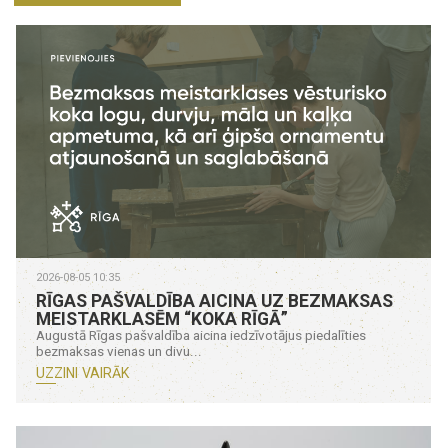
2026-08-05 10:35
RĪGAS PAŠVALDĪBA AICINA UZ BEZMAKSAS
MEISTARKLASĒM “KOKA RĪGĀ”
Augustā Rīgas pašvaldība aicina iedzīvotājus piedalīties
bezmaksas vienas un divu...
UZZINI VAIRĀK