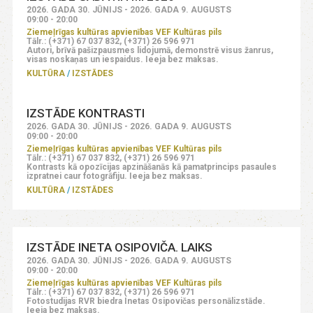
2026. GADA 30. JŪNIJS - 2026. GADA 9. AUGUSTS
09:00 - 20:00
Ziemeļrīgas kultūras apvienības VEF Kultūras pils
Tālr.: (+371) 67 037 832, (+371) 26 596 971
Autori, brīvā pašizpausmes lidojumā, demonstrē visus žanrus,
visas noskaņas un iespaidus. Ieeja bez maksas.
KULTŪRA
IZSTĀDES
IZSTĀDE KONTRASTI
2026. GADA 30. JŪNIJS - 2026. GADA 9. AUGUSTS
09:00 - 20:00
Ziemeļrīgas kultūras apvienības VEF Kultūras pils
Tālr.: (+371) 67 037 832, (+371) 26 596 971
Kontrasts kā opozīcijas apzināšanās kā pamatprincips pasaules
izpratnei caur fotogrāfiju. Ieeja bez maksas.
KULTŪRA
IZSTĀDES
IZSTĀDE INETA OSIPOVIČA. LAIKS
2026. GADA 30. JŪNIJS - 2026. GADA 9. AUGUSTS
09:00 - 20:00
Ziemeļrīgas kultūras apvienības VEF Kultūras pils
Tālr.: (+371) 67 037 832, (+371) 26 596 971
Fotostudijas RVR biedra Inetas Osipovičas personālizstāde.
Ieeja bez maksas.