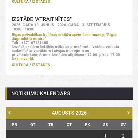
KULTŪRA
IZSTĀDES
IZSTĀDE "ATRAITNĪTES"
2026. GADA 13. JŪNIJS - 2026. GADA 13. SEPTEMBRIS
10:00 - 18:00
Rīgas pašvaldības kultūras iestāžu apvienības muzejs "Rīgas
Jūgendstila centrs"
Tālr.: +371 67181465
Izstādē skatāmi lietišķās mākslas priekšmeti. Izstāde veidota
sadarbībā ar vairākiem Latvijas muzejiem un
privātkolekcionāriem. Izstādes atklāšana - 12.06. plkst. 17.00
Uzzini vairāk
KULTŪRA
IZSTĀDES
NOTIKUMU KALENDĀRS
AUGUSTS
2026
PR
OT
TR
CT
PK
SS
SV
1
2