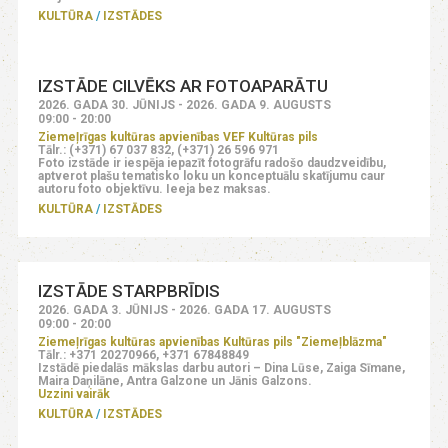
KULTŪRA
IZSTĀDES
IZSTĀDE CILVĒKS AR FOTOAPARĀTU
2026. GADA 30. JŪNIJS - 2026. GADA 9. AUGUSTS
09:00 - 20:00
Ziemeļrīgas kultūras apvienības VEF Kultūras pils
Tālr.: (+371) 67 037 832, (+371) 26 596 971
Foto izstāde ir iespēja iepazīt fotogrāfu radošo daudzveidību,
aptverot plašu tematisko loku un konceptuālu skatījumu caur
autoru foto objektīvu. Ieeja bez maksas.
KULTŪRA
IZSTĀDES
IZSTĀDE STARPBRĪDIS
2026. GADA 3. JŪNIJS - 2026. GADA 17. AUGUSTS
09:00 - 20:00
Ziemeļrīgas kultūras apvienības Kultūras pils "Ziemeļblāzma"
Tālr.: +371 20270966, +371 67848849
Izstādē piedalās mākslas darbu autori – Dina Lūse, Zaiga Sīmane,
Maira Daņilāne, Antra Galzone un Jānis Galzons.
Uzzini vairāk
KULTŪRA
IZSTĀDES