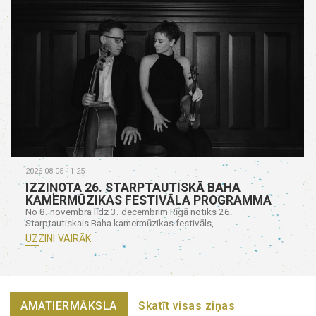
2026-08-05 11:25
IZZIŅOTA 26. STARPTAUTISKĀ BAHA
KAMERMŪZIKAS FESTIVĀLA PROGRAMMA
No 8. novembra līdz 3. decembrim Rīgā notiks 26.
Starptautiskais Baha kamermūzikas festivāls,...
UZZINI VAIRĀK
AMATIERMĀKSLA
Skatīt visas ziņas