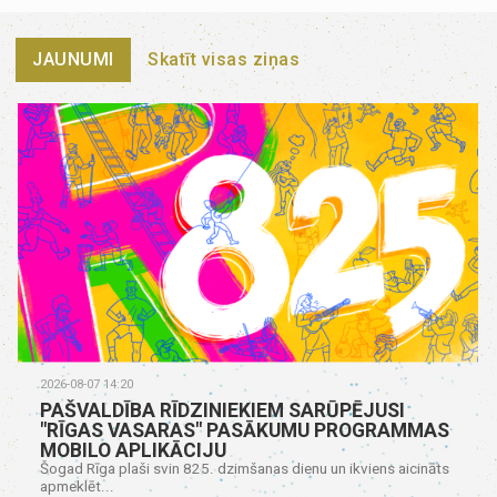
JAUNUMI
Skatīt visas ziņas
2026-08-07 14:20
PAŠVALDĪBA RĪDZINIEKIEM SARŪPĒJUSI
"RĪGAS VASARAS" PASĀKUMU PROGRAMMAS
MOBILO APLIKĀCIJU
Šogad Rīga plaši svin 825. dzimšanas dienu un ikviens aicināts
apmeklēt...