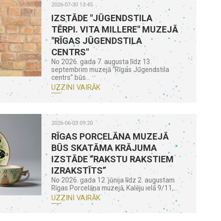
2026-07-30 13:45
IZSTĀDE "JŪGENDSTILA
TĒRPI. VITA MILLERE" MUZEJĀ
"RĪGAS JŪGENDSTILA
CENTRS"
No 2026. gada 7. augusta līdz 13.
septembrim muzejā “Rīgas Jūgendstila
centrs” būs...
UZZINI VAIRĀK
2026-06-03 09:20
RĪGAS PORCELĀNA MUZEJĀ
BŪS SKATĀMA KRĀJUMA
IZSTĀDE “RAKSTU RAKSTIEM
IZRAKSTĪTS”
No 2026. gada 12. jūnija līdz 2. augustam
Rīgas Porcelāna muzejā, Kalēju ielā 9/11,...
UZZINI VAIRĀK