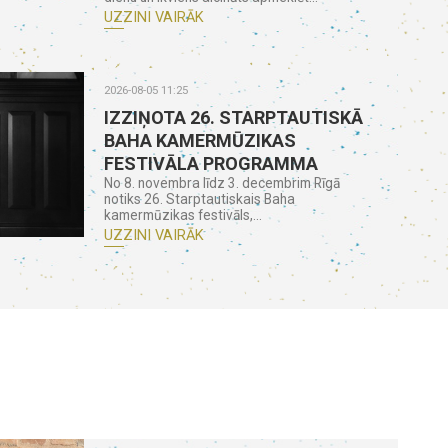
UZZINI VAIRĀK
2026-08-05 11:25
IZZIŅOTA 26. STARPTAUTISKĀ
BAHA KAMERMŪZIKAS
FESTIVĀLA PROGRAMMA
No 8. novembra līdz 3. decembrim Rīgā
notiks 26. Starptautiskais Baha
kamermūzikas festivāls,...
UZZINI VAIRĀK