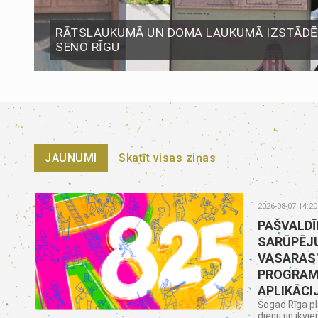
RĀTSLAUKUMĀ UN DOMA LAUKUMĀ IZSTĀDĒS
SENO RĪGU
JAUNUMI
Skatīt visas ziņas
2026-08-07 14:20
PAŠVALDĪ
SARŪPĒJU
VASARAS
PROGRAM
APLIKĀCI
Šogad Rīga pl
dienu un ikvie