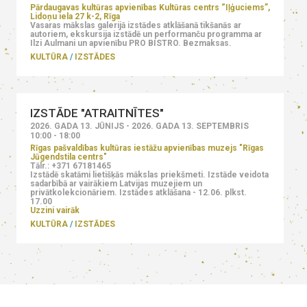
Pārdaugavas kultūras apvienības Kultūras centrs “Iļģuciems”,
Lidoņu iela 27 k-2, Rīga
Vasaras mākslas galerijā izstādes atklāšanā tikšanās ar
autoriem, ekskursija izstādē un performanču programma ar
Ilzi Aulmani un apvienību PRO BISTRO. Bezmaksas.
KULTŪRA
IZSTĀDES
IZSTĀDE "ATRAITNĪTES"
2026. GADA 13. JŪNIJS - 2026. GADA 13. SEPTEMBRIS
10:00 - 18:00
Rīgas pašvaldības kultūras iestāžu apvienības muzejs "Rīgas
Jūgendstila centrs"
Tālr.: +371 67181465
Izstādē skatāmi lietišķās mākslas priekšmeti. Izstāde veidota
sadarbībā ar vairākiem Latvijas muzejiem un
privātkolekcionāriem. Izstādes atklāšana - 12.06. plkst.
17.00
Uzzini vairāk
KULTŪRA
IZSTĀDES