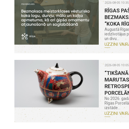
2026-08-05 10:35
RĪGAS PA
BEZMAKS
“KOKA RĪ
Augustā Rīgas
iedzīvotājus 
un divu...
UZZINI VAIR
2026-08-05 10:05
“TIKŠANĀ
MARUTAS
RETROSPE
PORCELĀ
No 2026. gada
Rīgas Porcel
izstāde...
UZZINI VAIR