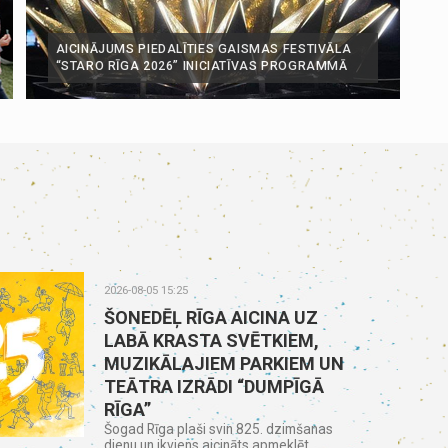
AICINĀJUMS PIEDALĪTIES GAISMAS FESTIVĀLA
“STARO RĪGA 2026” INICIATĪVAS PROGRAMMĀ
2026-08-05 15:25
ŠONEDĒĻ RĪGA AICINA UZ
LABĀ KRASTA SVĒTKIEM,
MUZIKĀLAJIEM PARKIEM UN
TEĀTRA IZRĀDI “DUMPĪGĀ
RĪGA”
Šogad Rīga plaši svin 825. dzimšanas
dienu un ikviens aicināts apmeklēt...