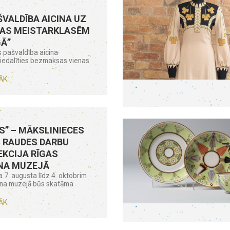
ŠVALDĪBA AICINA UZ
AS MEISTARKLASĒM
GĀ”
 pašvaldība aicina
piedalīties bezmaksas vienas
ĀK
S” – MĀKSLINIECES
 RAUDES DARBU
KCIJA RĪGAS
NA MUZEJĀ
 7. augusta līdz 4. oktobrim
āna muzejā būs skatāma
ĀK