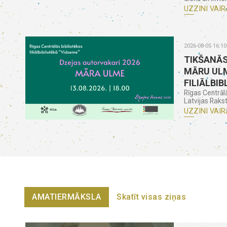
UZZINI VAIR
2026-08-05 16:10
TIKŠANĀS
MĀRU ULM
FILIĀLBIB
Rīgas Centrāl
Latvijas Rakst
UZZINI VAIR
AMATIERMĀKSLA
Skatīt visas ziņas