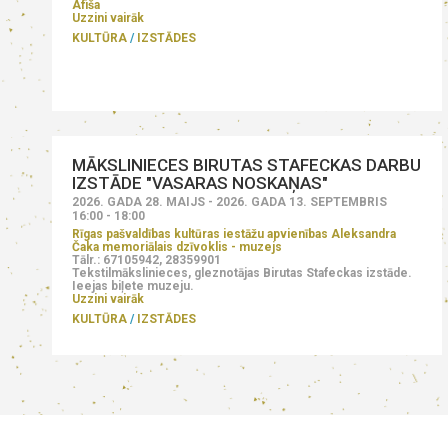
Afiša
Uzzini vairāk
KULTŪRA
IZSTĀDES
MĀKSLINIECES BIRUTAS STAFECKAS DARBU
IZSTĀDE "VASARAS NOSKAŅAS"
2026. GADA 28. MAIJS - 2026. GADA 13. SEPTEMBRIS
16:00 - 18:00
Rīgas pašvaldības kultūras iestāžu apvienības Aleksandra
Čaka memoriālais dzīvoklis - muzejs
Tālr.: 67105942, 28359901
Tekstilmākslinieces, gleznotājas Birutas Stafeckas izstāde.
Ieejas biļete muzeju.
Uzzini vairāk
KULTŪRA
IZSTĀDES