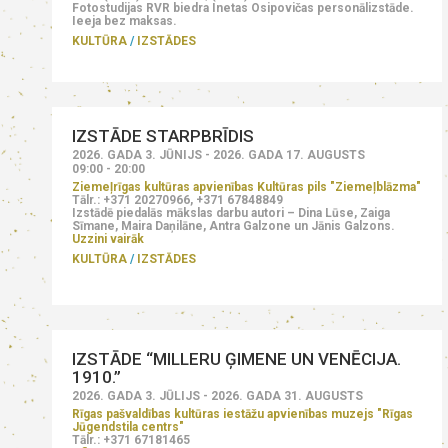
Fotostudijas RVR biedra Inetas Osipovičas personālizstāde.
Ieeja bez maksas.
KULTŪRA
IZSTĀDES
IZSTĀDE STARPBRĪDIS
2026. GADA 3. JŪNIJS - 2026. GADA 17. AUGUSTS
09:00 - 20:00
Ziemeļrīgas kultūras apvienības Kultūras pils "Ziemeļblāzma"
Tālr.: +371 20270966, +371 67848849
Izstādē piedalās mākslas darbu autori – Dina Lūse, Zaiga
Sīmane, Maira Daņilāne, Antra Galzone un Jānis Galzons.
Uzzini vairāk
KULTŪRA
IZSTĀDES
IZSTĀDE “MILLERU ĢIMENE UN VENĒCIJA.
1910.”
2026. GADA 3. JŪLIJS - 2026. GADA 31. AUGUSTS
Rīgas pašvaldības kultūras iestāžu apvienības muzejs "Rīgas
Jūgendstila centrs"
Tālr.: +371 67181465