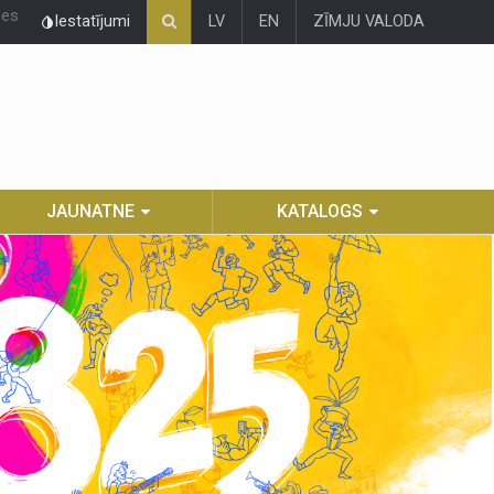
ies
Iestatījumi
LV
EN
ZĪMJU VALODA
JAUNATNE
KATALOGS