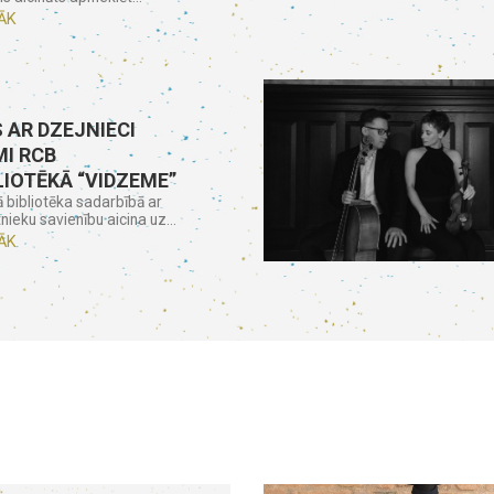
ĀK
 AR DZEJNIECI
I RCB
LIOTĒKĀ “VIDZEME”
ā bibliotēka sadarbībā ar
nieku savienību aicina uz...
ĀK