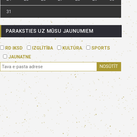
31
PARAKSTIES UZ MŪSU JAUNUMIEM
RD IKSD
IZGLĪTĪBA
KULTŪRA
SPORTS
JAUNATNE
NOSŪTĪT