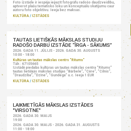
Foto izstāde ir iespēja iepazīt fotogrāfu radošo daudzveidību,
aptverot plašu tematisko loku un konceptuālu skatījumu caur
autoru foto objektīvu. Ieeja bez maksas.
KULTŪRA
IZSTĀDES
TAUTAS LIETIŠĶĀS MĀKSLAS STUDIJU
RADOŠO DARBU IZSTĀDE “ĪRGA - SĀKUMS”
2026. GADA 11. JŪLIJS - 2026. GADA 30. AUGUSTS
10:00 - 18:00
Kultūras un tautas mākslas centrs "Ritums"
Tālr.: 67105665
Izstādē piedalās kultūras un tautas mākslas centra “Ritums”
tautas lietišķās mākslas studijas “Bārbele”, “Cēre”, “Cilnis”,
“Draudzība”, “Dzīne”, “Gundega” u.c. Ieeja 1 EUR
KULTŪRA
IZSTĀDES
LAIKMETĪGĀS MĀKSLAS IZSTĀDES
"VIRSOTNE"
2026. GADA 30. MAIJS
19:00
2026. GADA 30. MAIJS - 2026. GADA 31. AUGUSTS
11:00 - 18:00