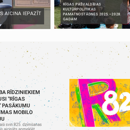
RĪGAS PAŠVALDĪBAS
KULTŪRPOLITIKAS
 AICINA IEPAZĪT
PAMATNOSTĀDNES 2025.–2028.
GADAM
BA RĪDZINIEKIEM
SI "RĪGAS
" PASĀKUMU
MAS MOBILO
JU
aši svin 825. dzimšanas
ns aicināts apmeklēt...