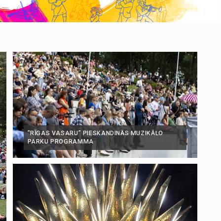
”RĪGAS VASARU” PIESKANDINĀS MUZIKĀLO
PARKU PROGRAMMA