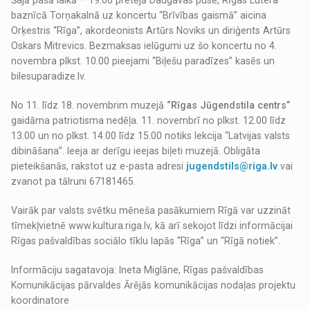
Šajā pašā laikā – 19.00 pretējā Daugavas pusē, Rīgas Lutera
baznīcā Torņakalnā uz koncertu “Brīvības gaismā” aicina
Orķestris “Rīga”, akordeonists Artūrs Noviks un diriģents Artūrs
Oskars Mitrevics. Bezmaksas ielūgumi uz šo koncertu no 4.
novembra plkst. 10.00 pieejami “Biļešu paradīzes” kasēs un
bilesuparadize.lv.
No 11. līdz 18. novembrim muzejā
“Rīgas Jūgendstila centrs”
gaidāma patriotisma nedēļa. 11. novembrī no plkst. 12.00 līdz
13.00 un no plkst. 14.00 līdz 15.00 notiks lekcija “Latvijas valsts
dibināšana”. Ieeja ar derīgu ieejas biļeti muzejā. Obligāta
pieteikšanās, rakstot uz e-pasta adresi
jugendstils@riga.lv
vai
zvanot pa tālruni 67181465.
Vairāk par valsts svētku mēneša pasākumiem Rīgā var uzzināt
tīmekļvietnē www.kultura.riga.lv, kā arī sekojot līdzi informācijai
Rīgas pašvaldības sociālo tīklu lapās “Rīga” un “Rīgā notiek”.
Informāciju sagatavoja: Ineta Miglāne, Rīgas pašvaldības
Komunikācijas pārvaldes Ārējās komunikācijas nodaļas projektu
koordinatore