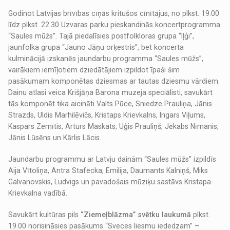
Godinot Latvijas brīvības cīņās kritušos cīnītājus, no plkst. 19.00
līdz plkst. 22.30 Uzvaras parku pieskandinās koncertprogramma
“Saules mūžs”. Tajā piedalīsies postfolkloras grupa “Iļģi”,
jaunfolka grupa “Jauno Jāņu orķestris”, bet koncerta
kulminācijā izskanēs jaundarbu programma “Saules mūžs”,
vairākiem iemīļotiem dziedātājiem izpildot īpaši šim
pasākumam komponētas dziesmas ar tautas dziesmu vārdiem.
Dainu atlasi veica Krišjāņa Barona muzeja speciālisti, savukārt
tās komponēt tika aicināti Valts Pūce, Sniedze Prauliņa, Jānis
Strazds, Uldis Marhilēvičs, Kristaps Krievkalns, Ingars Viļums,
Kaspars Zemītis, Arturs Maskats, Uģis Prauliņš, Jēkabs Nīmanis,
Jānis Lūsēns un Kārlis Lācis.
Jaundarbu programmu ar Latvju dainām “Saules mūžs” izpildīs
Aija Vītoliņa, Antra Stafecka, Emilija, Daumants Kalniņš, Miks
Galvanovskis, Ludvigs un pavadošais mūziķu sastāvs Kristapa
Krievkalna vadībā.
Savukārt kultūras pils
“Ziemeļblāzma” svētku laukumā
plkst.
19.00 norisināsies pasākums “Sveces liesmu iededzam” –