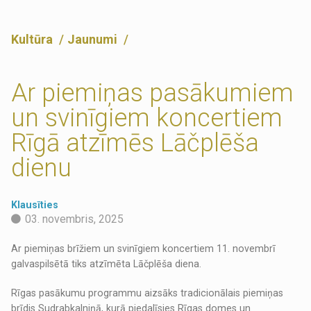
Kultūra
Jaunumi
Ar piemiņas pasākumiem
un svinīgiem koncertiem
Rīgā atzīmēs Lāčplēša
dienu
Klausīties
03. novembris, 2025
Ar piemiņas brīžiem un svinīgiem koncertiem 11. novembrī
galvaspilsētā tiks atzīmēta Lāčplēša diena.
Rīgas pasākumu programmu aizsāks tradicionālais piemiņas
brīdis Sudrabkalniņā, kurā piedalīsies Rīgas domes un