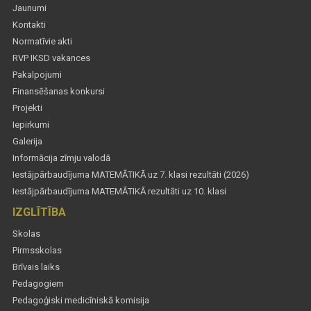
Jaunumi
Kontakti
Normatīvie akti
RVP IKSD vakances
Pakalpojumi
Finansēšanas konkursi
Projekti
Iepirkumi
Galerija
Informācija zīmju valodā
Iestājpārbaudījuma MATEMĀTIKĀ uz 7. klasi rezultāti (2026)
Iestājpārbaudījuma MATEMĀTIKĀ rezultāti uz 10. klasi
IZGLĪTĪBA
Skolas
Pirmsskolas
Brīvais laiks
Pedagogiem
Pedagoģiski medicīniskā komisija