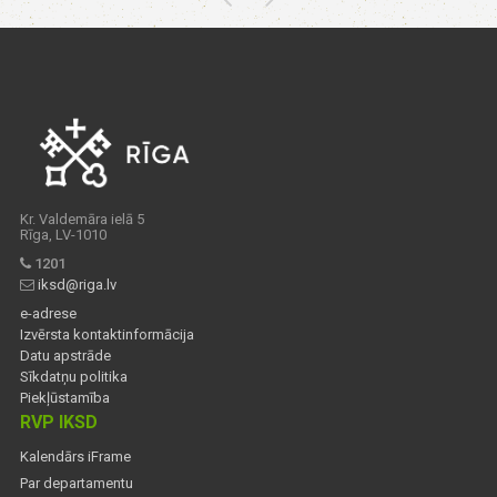
Kr. Valdemāra ielā 5
Rīga, LV-1010
1201
iksd@riga.lv
e-adrese
Izvērsta kontaktinformācija
Datu apstrāde
Sīkdatņu politika
Piekļūstamība
RVP IKSD
Kalendārs iFrame
Par departamentu