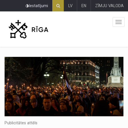
Pāriet
Iestatījumi
LV
EN
ZĪMJU VALODA
uz
lapas
saturu
Publicitātes attēls