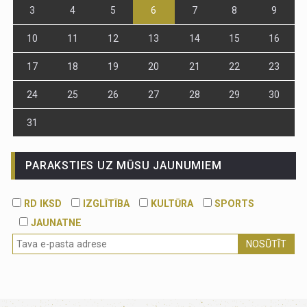
3
4
5
6
7
8
9
10
11
12
13
14
15
16
17
18
19
20
21
22
23
24
25
26
27
28
29
30
31
PARAKSTIES UZ MŪSU JAUNUMIEM
RD IKSD
IZGLĪTĪBA
KULTŪRA
SPORTS
JAUNATNE
NOSŪTĪT