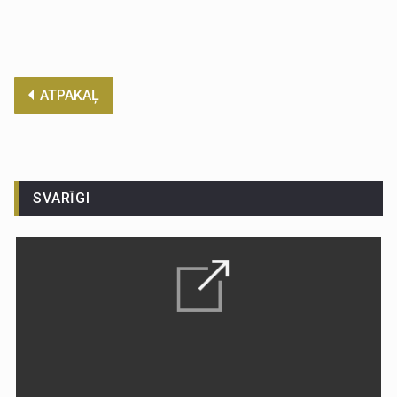
ATPAKAĻ
SVARĪGI