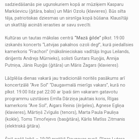
sadziedāšanās pie ugunskuriem kopā ar mūziķiem Kasparu
Markševicu (ģitāra, balss) un Māri Ozolu (klavieres). Būs silta
tēja, patriotiskas dziesmas un sirsnīga kopā būšana. Klausītāji
un skatītāji aicināti ierasties ar savu svecīti.
Kultūras un tautas mākslas centrā
“Mazā ģilde”
plkst. 19.00
izskanēs koncerts “Latvijas pakalnos ozoli deg!”, kurā piedalīsies
kamerkoris “Frachori” (mākslinieciskais vadītājs Ingus Leilands,
diriģents Andrejs Mūrnieks), solisti Guntars Ruņģis, Annija
Putniņa, Jānis Ruņģis (ģitāra) un Māris Žagars (klavieres).
Lāčplēša dienas vakarā jau tradicionāli noritēs pasākums arī
koncertzālē “Ave Sol” “Daugavmalā mierīgs vakars”, kurā no
plkst. 19.00 līdz pat 22.00 ar īpaši šim vakaram gatavotu
programmu uzstāsies Emīla Dārziņa jauktais koris, Rīgas
kamerkoris “Ave Sol”, Aigars Reinis (ērģeles), Agnese Egliņa
(klavieres), Mārtiņš Zvīgulis (tenors), Marta Paula Pauliņa
(kokle), Toms Timofejevs (basģitāra), Kārlis Matīss Zitmanis
(elektriskā ģitāra).