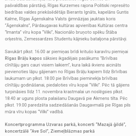
pašvaldības pārstāvji, Rīgas Kurzemes rajona Politiski represēto
biedrības valdes priekšsēdētājs Bierants Ignāts, kapelāns Guntis
Kalme, Rīgas Āgenskalna Valsts ģimnāzijas jauktais koris
“Āgenskalns”, Pārdaugavas kultūras apvienības Kultūras centra
“Imanta” vīru kopa “Vilki”, Nacionālo bruņoto spēku Štāba
orķestris, Zemessardzes Studentu kājnieku bataljona pārstāvji.
Savukārt plkst. 16.00 ar piemiņas brīdi kritušo karavīru piemiņai
Rīgas Brāļu kapos
sāksies ikgadējais pasākums “Brīvības
cīnītāju gars cauri visiem laikiem”, kura laikā ikviens aicināts
pievienoties lāpu gājienam no Rīgas Brāļu kapiem līdz Brīvības
laukumam un plkst. 18.00 pie Brīvības pieminekļa brīvības
cīnītāju godināšanai, piedaloties vīru kopai “Vilki”. Pēc tā gājiens
turpināsies līdz 11. novembra krastmalai un noslēgsies plkst.
18.40 ar uguns plosta palaišanu Daugavā pie Akmens tilta. Pēc
plkst. 19.00 paredzēta sadziedāšanās Daugavmalā pie Rīgas pils
mūra vīru kopas “Vilki” vadībā.
Koncertprogramma Uzvaras parkā, koncerti “Mazajā ģildē”,
koncertzālē “Ave Sol”, Ziemeļblāzmas parkā