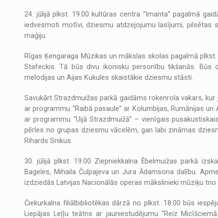
24. jūlijā plkst. 19.00 kultūras centra “Imanta” pagalmā ga
iedvesmoti motīvi, dziesmu atdzejojumu lasījumi, pilsētas 
maģiju.
Rīgas Ķengaraga Mūzikas un mākslas skolas pagalmā plkst. 
Stafeckis. Tā būs divu ikonisku personību tikšanās. Būs
melodijas un Aijas Kukules skaistākie dziesmu stāsti.
Savukārt Strazdmuižas parkā gaidāms rokenrola vakars, kur j
ar programmu “Raibā pasaule” ar Kolumbijas, Rumānijas un Ar
ar programmu “Uijā Strazdmuižā” – vienīgais pusakustiskai
pērles no grupas dziesmu vācelēm, gan labi zināmas dziesm
Rihards Snikus.
30. jūlijā plkst. 19.00 Ziepniekkalna Ēbelmuižas parkā iz
Bageles, Mihaila Čulpajeva un Jura Ādamsona dalību. Apmek
izdziedās Latvijas Nacionālās operas mākslinieki mūziķu trio
Čiekurkalna filiālbibliotēkas dārzā no plkst. 18.00 būs iespē
Liepājas Leļļu teātris ar jauniestudējumu “Reiz Micīšciemā