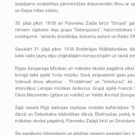
iespējams noskatīties pilnmetrāžas dokumentālo filmu ar sp
un Raiņa mīlas stāstu.
30. jūlijā plkst. 18.00 arī Pļavnieku Zaļās birzs “Stropā”
ritmiem rūpēsies deju grupa "Debespuses", harizmātiskais 
noslēgumā - latviešu dziedātāja, dziesmu autore un Radio SWH
Savukārt 31. jūlijā plkst. 19.00 Bolderājas filiālbibliotēkas
balsi radīs jaunu elpu oriģinālajām kompozīcijām un tautā i
Rīgas Ķengaraga Mūzikas un mākslas skolas pagalmā plkst. 
brīvajā laikā spēlē foršu mūziku. Savā sešpadsmit gadu pastā
Izdevuši divus albumus - “Problēmas” un “Interkurss”, kā a
atsevišķus Latvijas mūzikas šedevrus. Grupā spēlē Francis Upa
Dāvis Mazurenko (ģitāra un vokāls) un Valdis Avotiņš (bungas
Šajā vasarā Rīgā darbojas septiņas mobilās kultūrtelpas “Str
dārzā un Čiekurkalna bibliotēkas dārzā, Ēbelmuižas parkā,
mākslas skolas pagalmā, Pļavnieku Zaļajā birzī un Strazdumu
Šie pasākumi rīdziniekiem un pilsētas viesiem pieejami bez 