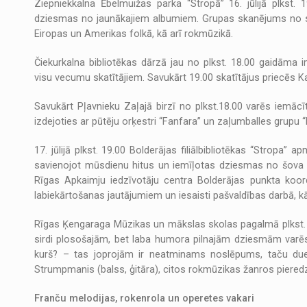
Ziepniekkalna Ēbelmuižas parka “Stropā” 16. jūlijā plks
dziesmas no jaunākajiem albumiem. Grupas skanējums no s
Eiropas un Amerikas folkā, kā arī rokmūzikā.
Čiekurkalna bibliotēkas dārzā jau no plkst. 18.00 gaidāma 
visu vecumu skatītājiem. Savukārt 19.00 skatītājus priecēs 
Savukārt Pļavnieku Zaļajā birzī no plkst.18.00 varēs iemācī
izdejoties ar pūtēju orķestri “Fanfara” un zaļumballes grupu 
17. jūlijā plkst. 19.00 Bolderājas filiālbibliotēkas “Stropa”
savienojot mūsdienu hitus un iemīļotas dziesmas no šova “P
Rīgas Apkaimju iedzīvotāju centra Bolderājas punkta koor
labiekārtošanas jautājumiem un iesaisti pašvaldības darbā, kā
Rīgas Ķengaraga Mūzikas un mākslas skolas pagalmā plkst. 19
sirdi plosošajām, bet laba humora pilnajām dziesmām varēs dz
kurš? – tas joprojām ir neatminams noslēpums, taču duet
Strumpmanis (balss, ģitāra), citos rokmūzikas žanros piered
Franču melodijas, rokenrola un operetes vakari