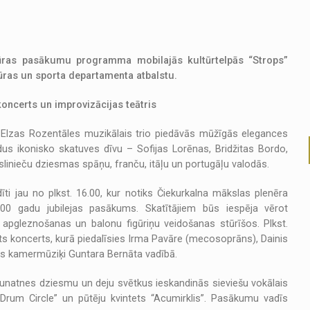
ltūras pasākumu programma mobilajās kultūrtelpās “Strops”
tūras un sporta departamenta atbalstu.
oncerts un improvizācijas teātris
00 Elzas Rozentāles muzikālais trio piedāvās mūžīgās elegances
us ikonisko skatuves dīvu – Sofijas Lorēnas, Bridžitas Bordo,
kslinieču dziesmas spāņu, franču, itāļu un portugāļu valodās.
dīti jau no plkst. 16.00, kur notiks Čiekurkalna mākslas plenēra
100 gadu jubilejas pasākums. Skatītājiem būs iespēja vērot
ju apgleznošanas un balonu figūriņu veidošanas stūrīšos. Plkst.
tīts koncerts, kurā piedalīsies Irma Pavāre (mecosoprāns), Dainis
as kamermūziķi Guntara Bernāta vadībā.
u jaunatnes dziesmu un deju svētkus ieskandinās sieviešu vokālais
 Drum Circle” un pūtēju kvintets “Acumirklis”. Pasākumu vadīs