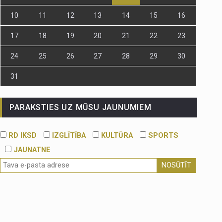
10
11
12
13
14
15
16
17
18
19
20
21
22
23
24
25
26
27
28
29
30
31
PARAKSTIES UZ MŪSU JAUNUMIEM
RD IKSD
IZGLĪTĪBA
KULTŪRA
SPORTS
JAUNATNE
NOSŪTĪT