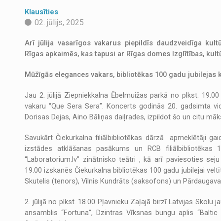
Klausīties
02. jūlijs, 2025
Arī jūlija vasarīgos vakarus piepildīs daudzveidīga ku
Rīgas apkaimēs, kas tapusi ar Rīgas domes Izglītības, kul
Mūžīgās elegances vakars, bibliotēkas 100 gadu jubilejas k
Jau 2. jūlijā Ziepniekkalna Ēbelmuižas parkā no plkst. 19.
vakaru “Que Sera Sera”. Koncerts godinās 20. gadsimta vid
Dorisas Dejas, Aino Bāliņas daiļrades, izpildot šo un citu mā
Savukārt Čiekurkalna filiālbibliotēkas dārzā apmeklētāji gai
izstādes atklāšanas pasākums un RCB filiālbibliotēkas 
“Laboratorium.lv” zinātnisko teātri , kā arī paviesoties se
19.00 izskanēs Čiekurkalna bibliotēkas 100 gadu jubilejai vel
Skutelis (tenors), Vilnis Kundrāts (saksofons) un Pārdaugav
2. jūlijā no plkst. 18.00 Pļavnieku Zaļajā birzī Latvijas Skol
ansamblis “Fortuna”, Dzintras Vīksnas bungu aplis “Baltic