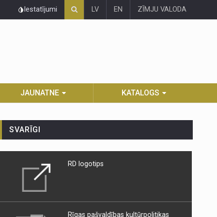
Iestatījumi
LV
EN
ZĪMJU VALODA
JAUNATNE
KATALOGS
SVARĪGI
RD logotips
Rīgas pašvaldības kultūrpolitikas