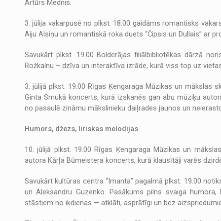
Artūrs Mednis.
3. jūlija vakarpusē no plkst. 18.00 gaidāms romantisks vaka
Aiju Alsiņu un romantiskā roka duets “Čipsis un Dullais” ar
Savukārt plkst. 19.00 Bolderājas filiālbibliotēkas dārzā nor
Rožkalnu – dzīva un interaktīva izrāde, kurā viss top uz vieta
3. jūlijā plkst. 19.00 Rīgas Ķengaraga Mūzikas un mākslas sk
Ginta Smukā koncerts, kurā izskanēs gan abu mūziķu autorm
no pasaulē zināmu mākslinieku daiļrades jaunos un neieras
Humors, džezs, liriskas melodijas
10. jūlijā plkst. 19.00 Rīgas Ķengaraga Mūzikas un māksla
autora Kārļa Būmeistera koncerts, kurā klausītāji varēs dzi
Savukārt kultūras centra “Imanta” pagalmā plkst. 19.00 noti
un Aleksandru Guzenko. Pasākums pilns svaiga humora, k
stāstiem no ikdienas — atklāti, asprātīgi un bez aizspriedumi