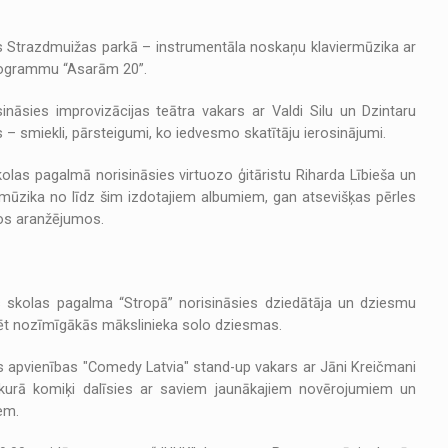
rs Strazdmuižas parkā – instrumentāla noskaņu klaviermūzika ar
 programmu “Asarām 20”.
isināsies improvizācijas teātra vakars ar Valdi Silu un Dzintaru
s – smiekli, pārsteigumi, ko iedvesmo skatītāju ierosinājumi.
olas pagalmā norisināsies virtuozo ģitāristu Riharda Lībieša un
ūzika no līdz šim izdotajiem albumiem, gan atsevišķas pērles
tos aranžējumos.
s skolas pagalma “Stropā” norisināsies dziedātāja un dziesmu
rdēt nozīmīgākās mākslinieka solo dziesmas.
ks apvienības "Comedy Latvia" stand-up vakars ar Jāni Kreičmani
urā komiķi dalīsies ar saviem jaunākajiem novērojumiem un
em.