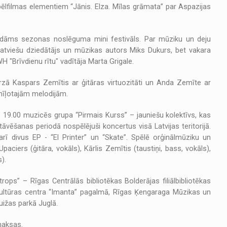
ēlfilmas elementiem “Jānis. Elza. Mīlas grāmata” par Aspazijas
 gaidāms sezonas noslēguma mini festivāls. Par mūziku un deju
latviešu dziedātājs un mūzikas autors Miks Dukurs, bet vakara
 "Brīvdienu rītu" vadītāja Marta Grigale.
 dārzā Kaspars Zemītis ar ģitāras virtuozitāti un Anda Zemīte ar
emīļotajām melodijām.
19.00 muzicēs grupa “Pirmais Kurss” – jauniešu kolektīvs, kas
vēšanas periodā nospēlējuši koncertus visā Latvijas teritorijā.
rī divus EP - “El Printer” un “Skate”. Spēlē orģinālmūziku un
ciers (ģitāra, vokāls), Kārlis Zemītis (taustiņi, bass, vokāls),
).
ops” – Rīgas Centrālās bibliotēkas Bolderājas filiālbibliotēkas
 kultūras centra “Imanta” pagalmā, Rīgas Ķengaraga Mūzikas un
ižas parkā Juglā.
maksas.