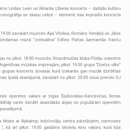
idāms Lindas Leen un Riharda Lībieša koncerts – dažādu kultūru
scenogrāfija un skaņu celiņš – elementi, kas kopradīs koncerta
19.00 savukārt muzicēs Aija Vītoliņa, Romāns Vendiņš un Jānis
 dzirdamas mazā “zvirbulēna” Edītes Piafas šarmantās franču
au no plkst. 18.00 muzicēs Strazdmuižas kluba Pūtēju orķestris
gentīnas mūzikas impresijām, plkst. 19.00 grupa “Dzelzs vilks”
s grupas koncerts šovasar, kurā izskanēs gan mazāk dzirdētas
as īpašā skanējumā, savukārt no plkst. 20.00 visus priecēs DJ
skanēs operetes vakars ar Ingas Šļubovskas-Kancēvičas, Ilonas
lētāji varēs dzirdēt skaistākās ārijas no populārām operetēm
 pavadījumā.
ja tikties ar Apkaimju iedzīvotāju centra pārstāvjiem, ciemosies
…”, kā arī plkst. 19.00 gaidāms latviešu kino vakars, kurā būs