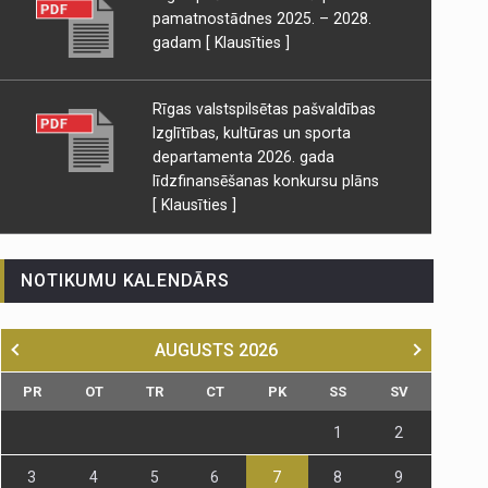
pamatnostādnes 2025. – 2028.
gadam
[ Klausīties ]
Rīgas valstspilsētas pašvaldības
Izglītības, kultūras un sporta
departamenta 2026. gada
līdzfinansēšanas konkursu plāns
[ Klausīties ]
NOTIKUMU KALENDĀRS
AUGUSTS
2026
PR
OT
TR
CT
PK
SS
SV
1
2
3
4
5
6
7
8
9