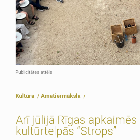
Publicitātes attēls
Kultūra
Amatiermāksla
Arī jūlijā Rīgas apkaimē
kultūrtelpās “Strops”