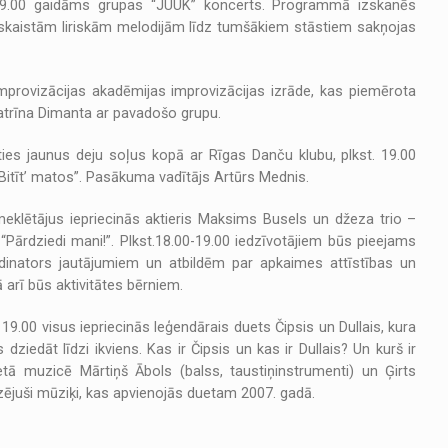
t. 19.00 gaidāms grupas “JUUK” koncerts. Programmā izskanēs
kaistām liriskām melodijām līdz tumšākiem stāstiem sakņojas
improvizācijas akadēmijas improvizācijas izrāde, kas piemērota
Katrīna Dimanta ar pavadošo grupu.
ties jaunus deju soļus kopā ar Rīgas Danču klubu, plkst. 19.00
“Bitīt’ matos”. Pasākuma vadītājs Artūrs Mednis.
 apmeklētājus iepriecinās aktieris Maksims Busels un džeza trio –
ārdziedi mani!”. Plkst.18.00-19.00 iedzīvotājiem būs pieejams
dinators jautājumiem un atbildēm par apkaimes attīstības un
 arī būs aktivitātes bērniem.
.00 visus iepriecinās leģendārais duets Čipsis un Dullais, kura
iedāt līdzi ikviens. Kas ir Čipsis un kas ir Dullais? Un kurš ir
ā muzicē Mārtiņš Ābols (balss, taustiņinstrumenti) un Ģirts
zējuši mūziķi, kas apvienojās duetam 2007. gadā.