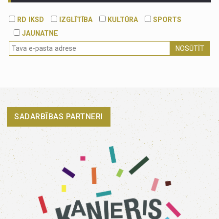
RD IKSD
IZGLĪTĪBA
KULTŪRA
SPORTS
JAUNATNE
NOSŪTĪT
SADARBĪBAS PARTNERI