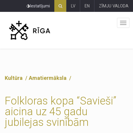
Pāriet
Iestatījumi
LV
EN
ZĪMJU VALODA
uz
lapas
saturu
Kultūra
Amatiermāksla
Folkloras kopa “Savieši”
aicina uz 45 gadu
jubilejas svinībām