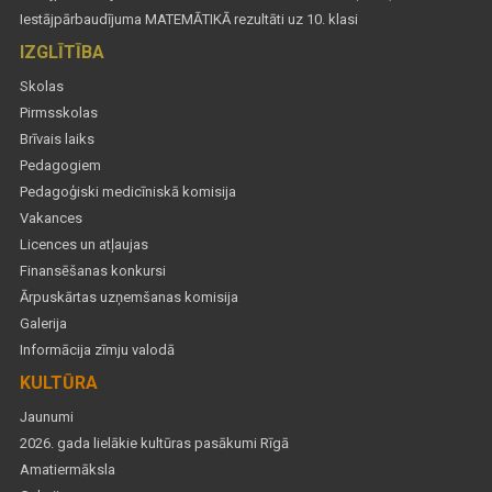
Iestājpārbaudījuma MATEMĀTIKĀ rezultāti uz 10. klasi
IZGLĪTĪBA
Skolas
Pirmsskolas
Brīvais laiks
Pedagogiem
Pedagoģiski medicīniskā komisija
Vakances
Licences un atļaujas
Finansēšanas konkursi
Ārpuskārtas uzņemšanas komisija
Galerija
Informācija zīmju valodā
KULTŪRA
Jaunumi
2026. gada lielākie kultūras pasākumi Rīgā
Amatiermāksla