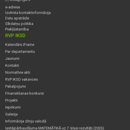
e-adrese
Izvērsta kontaktinformācija
Datu apstrāde
Sīkdatņu politika
Piekļūstamība
RVP IKSD
Kalendārs iFrame
Par departamentu
Jaunumi
Kontakti
Normatīvie akti
RVP IKSD vakances
Pakalpojumi
Finansēšanas konkursi
Projekti
Iepirkumi
Galerija
Informācija zīmju valodā
Iestājpārbaudījuma MATEMĀTIKĀ uz 7. klasi rezultāti (2026)