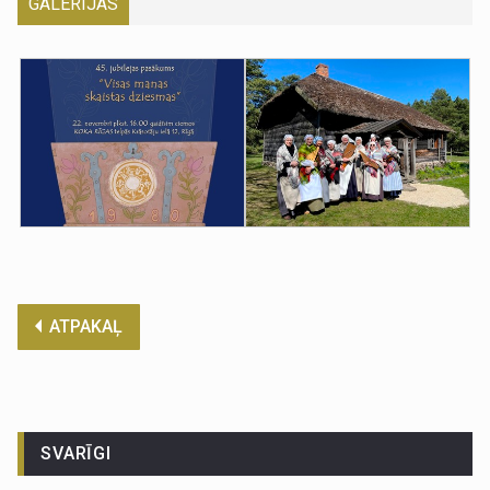
GALERIJAS
ATPAKAĻ
SVARĪGI