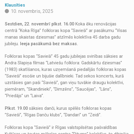
Klausīties
10. novembris, 2025
Sestdien, 22. novembrī plkst. 16.00
Koka ēku renovācijas
centrā “Koka Rīga” folkloras kopa “Savieši” ar pasākumu “Visas
manas skaistas dziesmas” atzīmēs kolektīva 45 darba gadu
jubileju.
Ieeja pasākumā bez maksas.
Folkloras kopas “Savieši” 45 gadu jubilejas svinības sāksies ar
Andra Slapiņa filmas “Latviešu folklora: Gadskārtu dziesmas”
(1983) skatīšanos, kuras uzņemšanā piedalījās folkloras kopas
“Savieši” esošie un bijušie dalībnieki. Tad sekos koncerts, kurā
uzstāsies gan paši “Savieši”, gan viņu tuvākie draugu kolektīvi,
piemēram, “Skandinieki”, “Dimzēns”, “Saucējas”, “Lāns”,
“Priedājs” un “Laiva”.
Plkst. 19.00
sāksies danči, kurus spēlēs folkloras kopas
”Savieši”, “Rīgas Danču klubs”, “Dandari” un “Zeidi”.
Folkloras kopa “Savieši” ir Rīgas valstspilsētas pašvaldības
Kultūras un tautas mākslas centra “Ritums” kolektīvs, to dibināja