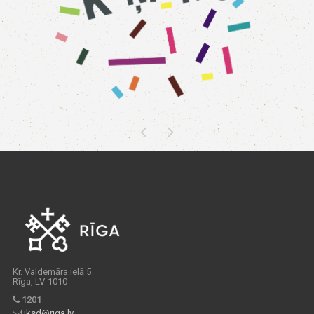
Kr. Valdemāra ielā 5
Rīga, LV-1010
1201
iksd@riga.lv