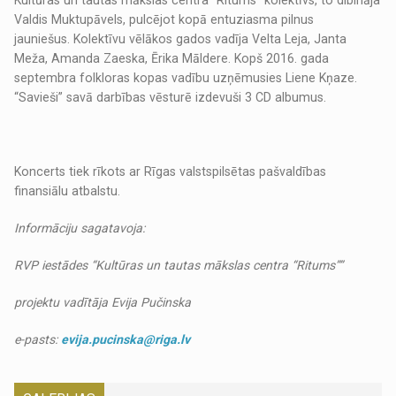
Valdis Muktupāvels, pulcējot kopā entuziasma pilnus
jauniešus. Kolektīvu vēlākos gados vadīja Velta Leja, Janta
Meža, Amanda Zaeska, Ērika Māldere. Kopš 2016. gada
septembra folkloras kopas vadību uzņēmusies Liene Kņaze.
“Savieši” savā darbības vēsturē izdevuši 3 CD albumus.
Koncerts tiek rīkots ar Rīgas valstspilsētas pašvaldības
finansiālu atbalstu.
Informāciju sagatavoja:
RVP iestādes “Kultūras un tautas mākslas centra “Ritums””
projektu vadītāja Evija Pučinska
e-pasts:
evija.pucinska@riga.lv