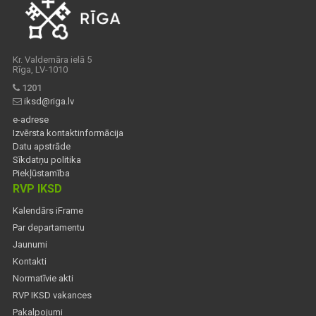
Kr. Valdemāra ielā 5
Rīga, LV-1010
1201
iksd@riga.lv
e-adrese
Izvērsta kontaktinformācija
Datu apstrāde
Sīkdatņu politika
Piekļūstamība
RVP IKSD
Kalendārs iFrame
Par departamentu
Jaunumi
Kontakti
Normatīvie akti
RVP IKSD vakances
Pakalpojumi