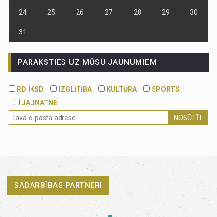
24
25
26
27
28
29
30
31
PARAKSTIES UZ MŪSU JAUNUMIEM
RD IKSD
IZGLĪTĪBA
KULTŪRA
SPORTS
JAUNATNE
NOSŪTĪT
SADARBĪBAS PARTNERI