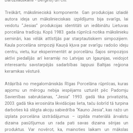
Bardzilauskaitė - Bergins) un citi.
Treškārt, mākslinieciskā komponente. Gan produkcijas izlaidē
autora ideja un mākslinieciskais izpildījums bija svarīgs, lai
veidotu “Jiesias” produkcijas identitāti un iedibinātu Lietuvas
porcelāna tradīciju. Kopš 1983. gada rūpnīcā notika mākslinieku
semināri, kas vēlāk attīstījās par starptautiskiem simpozijiem.
Kaula porcelāna simpoziji Kauņā kļuva par svarīgu radošo ideju
centru, vietu, kur eksperimentēt ar porcelānu. Šajos simpozijos
aktīvi piedalījās arī keramiķi no Latvijas un Igaunijas, veidojot
interesantu savstarpējās sadarbības lappusi Baltijas reģiona
keramikas vēsturē.
Atšķirībā no megalomāniskās Rīgas Porcelāna rūpnīcas, kuras
apjomu un mērogu nebija iespējams uzturēt pēc Padomju
Savienības sabrukšanas, “Jiesia” 1993. gadā tika privatizēta,
2003. gadā tika ierosināta likvidācijas lieta, taču šobrīd tā turpina
darboties kā slēgta akciju sabiedrība “Kauno Jiesia”, kas ražo un
izplata porcelāna izstrādājumus – izpilda materiālā ārvalstu
dizaina pasūtījumus un rada pati savas dizaina sērijas un
produktus. Var novērot, ka, mainoties laikam un mākslas