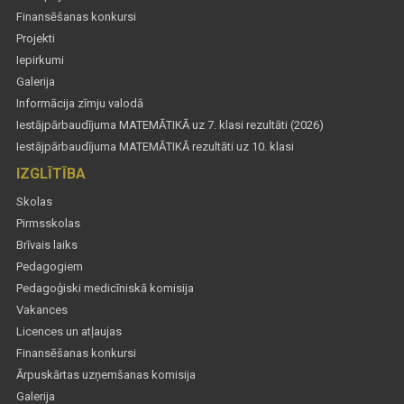
Finansēšanas konkursi
Projekti
Iepirkumi
Galerija
Informācija zīmju valodā
Iestājpārbaudījuma MATEMĀTIKĀ uz 7. klasi rezultāti (2026)
Iestājpārbaudījuma MATEMĀTIKĀ rezultāti uz 10. klasi
IZGLĪTĪBA
Skolas
Pirmsskolas
Brīvais laiks
Pedagogiem
Pedagoģiski medicīniskā komisija
Vakances
Licences un atļaujas
Finansēšanas konkursi
Ārpuskārtas uzņemšanas komisija
Galerija