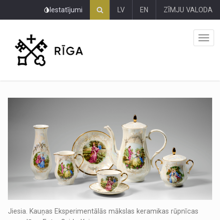
Pāriet
Iestatījumi
LV
EN
ZĪMJU VALODA
uz
lapas
saturu
Jiesia. Kauņas Eksperimentālās mākslas keramikas rūpnīcas