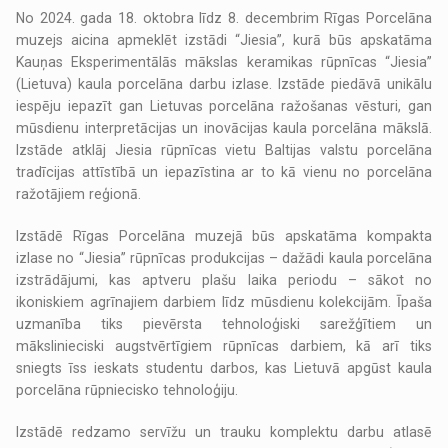
No 2024. gada 18. oktobra līdz 8. decembrim Rīgas Porcelāna
muzejs aicina apmeklēt izstādi “Jiesia”, kurā būs apskatāma
Kauņas Eksperimentālās mākslas keramikas rūpnīcas “Jiesia”
(Lietuva) kaula porcelāna darbu izlase. Izstāde piedāvā unikālu
iespēju iepazīt gan Lietuvas porcelāna ražošanas vēsturi, gan
mūsdienu interpretācijas un inovācijas kaula porcelāna mākslā.
Izstāde atklāj Jiesia rūpnīcas vietu Baltijas valstu porcelāna
tradīcijas attīstībā un iepazīstina ar to kā vienu no porcelāna
ražotājiem reģionā.
Izstādē Rīgas Porcelāna muzejā būs apskatāma kompakta
izlase no “Jiesia” rūpnīcas produkcijas – dažādi kaula porcelāna
izstrādājumi, kas aptveru plašu laika periodu – sākot no
ikoniskiem agrīnajiem darbiem līdz mūsdienu kolekcijām. Īpaša
uzmanība tiks pievērsta tehnoloģiski sarežģītiem un
mākslinieciski augstvērtīgiem rūpnīcas darbiem, kā arī tiks
sniegts īss ieskats studentu darbos, kas Lietuvā apgūst kaula
porcelāna rūpniecisko tehnoloģiju.
Izstādē redzamo servīžu un trauku komplektu darbu atlasē