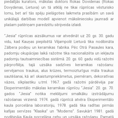
piedalījās kurators, mākslas doktors Rokas Dovidenas (Rokas
Dovydėnas, Lietuva) un tā atklāj ne tikai rūpnīcas vēsturisko
lomu, bet arī tās spēju pielāgoties laikmeta prasībām un savā
unikālajā darbības modelī apvienot māksliniecisku jaunradi ar
plašam patēriņam paredzētu sērijveida izlaidi.
“Jiesia” rūpnīcas aizsākumus var atvedināt uz 20. gs. 30. gadu
vidu, kad Kauņas piepilsētā Viljampolē Lietuvā tika nodibināta
Zālbera podiņu un keramikas fabrika. Pēc Otrā Pasaules kara,
padomju okupācijas laikā ražotne tika nacionalizēta un iekļauta
padomju tautsaimniecības sistēmā. 20. gs. 60. gadu vidū ražotni
pārprofilēja; tajā uzsāka sadzīves keramikas ražošanu:
servējamos traukus, alus krūzes, termoizturīgus māla traukus
sautēšanai, kā arī skaistumpriekšmetus, piemēram, dekoratīvas
vāzes, sīkplastiku u.tml. 1967. gadā ražotni pārdēvēja par
Eksperimentālo mākslas keramikas rūpnīcu “Jiesia”. 20. gs. 70.
gados “Jiesia” notika meklējumi smalkāku izstrādājumu
ražošanas virzienā: 1974. gadā rūpnīcā atvēra Eksperimentālo
kaula porcelāna laboratoriju, 1978. gadā tika radītas pirmās
kafijas servīzes “Klasika” un “Moderns”. Savukārt 1981. gadā
nodibināja Kaula porcelāna cehu un uzsāka ražošanu. Pamatā