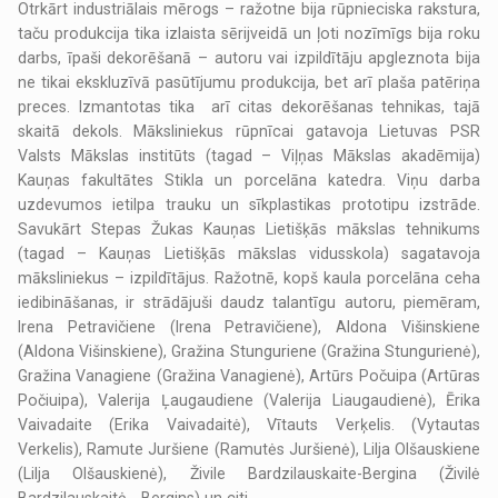
Otrkārt industriālais mērogs – ražotne bija rūpnieciska rakstura,
taču produkcija tika izlaista sērijveidā un ļoti nozīmīgs bija roku
darbs, īpaši dekorēšanā – autoru vai izpildītāju apgleznota bija
ne tikai ekskluzīvā pasūtījumu produkcija, bet arī plaša patēriņa
preces. Izmantotas tika arī citas dekorēšanas tehnikas, tajā
skaitā dekols. Māksliniekus rūpnīcai gatavoja Lietuvas PSR
Valsts Mākslas institūts (tagad – Viļņas Mākslas akadēmija)
Kauņas fakultātes Stikla un porcelāna katedra. Viņu darba
uzdevumos ietilpa trauku un sīkplastikas prototipu izstrāde.
Savukārt Stepas Žukas Kauņas Lietišķās mākslas tehnikums
(tagad – Kauņas Lietišķās mākslas vidusskola) sagatavoja
māksliniekus – izpildītājus. Ražotnē, kopš kaula porcelāna ceha
iedibināšanas, ir strādājuši daudz talantīgu autoru, piemēram,
Irena Petravičiene (Irena Petravičiene), Aldona Višinskiene
(Aldona Višinskiene), Gražina Stunguriene (Gražina Stungurienė),
Gražina Vanagiene (Gražina Vanagienė), Artūrs Počuipa (Artūras
Počiuipa), Valerija Ļaugaudiene (Valerija Liaugaudienė), Ērika
Vaivadaite (Erika Vaivadaitė), Vītauts Verķelis. (Vytautas
Verkelis), Ramute Juršiene (Ramutės Juršienė), Lilja Olšauskiene
(Lilja Olšauskienė), Živile Bardzilauskaite-Bergina (Živilė