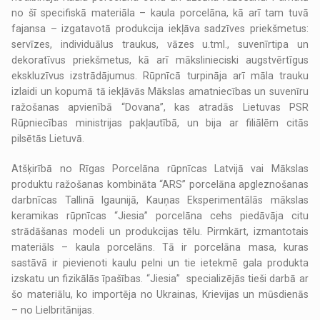
no šī specifiskā materiāla – kaula porcelāna, kā arī tam tuvā
fajansa – izgatavotā produkcija iekļāva sadzīves priekšmetus:
servīzes, individuālus traukus, vāzes u.tml., suvenīrtipa un
dekoratīvus priekšmetus, kā arī mākslinieciski augstvērtīgus
ekskluzīvus izstrādājumus. Rūpnīcā turpināja arī māla trauku
izlaidi un kopumā tā iekļāvās Mākslas amatniecības un suvenīru
ražošanas apvienībā “Dovana”, kas atradās Lietuvas PSR
Rūpniecības ministrijas pakļautībā, un bija ar filiālēm citās
pilsētās Lietuvā.
Atšķirībā no Rīgas Porcelāna rūpnīcas Latvijā vai Mākslas
produktu ražošanas kombināta “ARS” porcelāna apgleznošanas
darbnīcas Tallinā Igaunijā, Kauņas Eksperimentālās mākslas
keramikas rūpnīcas “Jiesia” porcelāna cehs piedāvāja citu
strādāšanas modeli un produkcijas tēlu. Pirmkārt, izmantotais
materiāls – kaula porcelāns. Tā ir porcelāna masa, kuras
sastāvā ir pievienoti kaulu pelni un tie ietekmē gala produkta
izskatu un fizikālās īpašības. “Jiesia” specializējās tieši darbā ar
šo materiālu, ko importēja no Ukrainas, Krievijas un mūsdienās
– no Lielbritānijas.