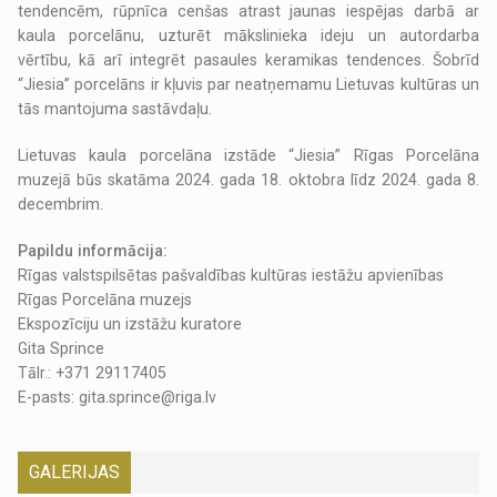
tendencēm, rūpnīca cenšas atrast jaunas iespējas darbā ar
kaula porcelānu, uzturēt mākslinieka ideju un autordarba
vērtību, kā arī integrēt pasaules keramikas tendences. Šobrīd
“Jiesia” porcelāns ir kļuvis par neatņemamu Lietuvas kultūras un
tās mantojuma sastāvdaļu.
Lietuvas kaula porcelāna izstāde “Jiesia” Rīgas Porcelāna
muzejā būs skatāma 2024. gada 18. oktobra līdz 2024. gada 8.
decembrim.
Papildu informācija:
Rīgas valstspilsētas pašvaldības kultūras iestāžu apvienības
Rīgas Porcelāna muzejs
Ekspozīciju un izstāžu kuratore
Gita Sprince
Tālr.: +371 29117405
E-pasts: gita.sprince@riga.lv
GALERIJAS