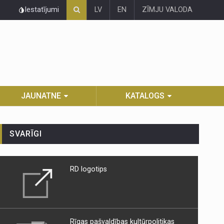
Iestatījumi
LV
EN
ZĪMJU VALODA
JAUNATNE
KATALOGS
SVARĪGI
RD logotips
Rīgas pašvaldības kultūrpolitikas