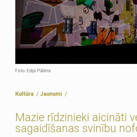
Foto: Edijs Pālēns
Kultūra
Jaunumi
Mazie rīdzinieki aicināti
sagaidīšanas svinību no