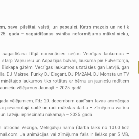
, savai pilsētai, valstij un pasaulei. Katrs mazais un ne tik
2025. gada – sagaidīšanas svinību noformējuma mākslinieku,
da sagaidīšana Rīgā norisināsies sešos Vecrīgas laukumos –
starp Vaļņu ielu un Aspazijas bulvāri, laukumā pie Pulvertorņa,
un Bīskapa gātēm. Vecrīgas laukumos uzstāsies gan Latvijā, gan
 Ella, DJ Makree, Funky DJ Elegant, DJ PM2AM, DJ Monsta un TV
minētajos laukumos tiks rotātas ar bērnu un jauniešu radītiem
auniešu vēlējumus Jaunajā – 2025. gadā.
ā gada vēlējumiem, līdz 20. decembrim gaidīsim tavas animācijas
ai pievienotajā saitē un radi mākslas darbu – zīmējumu vai īsu
 un Latviju iepriecinātu nākamajā – 2025. gadā.
 atrodas Vecrīgā, Melngalvju namā (darba laiks no 10.00 līdz
ail.com. Ja animācijas vai zīmējuma fails ir lielāks par 5 MB,