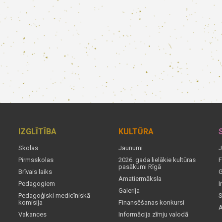
IZGLĪTĪBA
KULTŪRA
Skolas
Jaunumi
J
Pirmsskolas
2026. gada lielākie kultūras
F
pasākumi Rīgā
Brīvais laiks
G
Amatiermāksla
Pedagogiem
I
Galerija
Pedagoģiski medicīniskā
S
komisija
Finansēšanas konkursi
A
Vakances
Informācija zīmju valodā