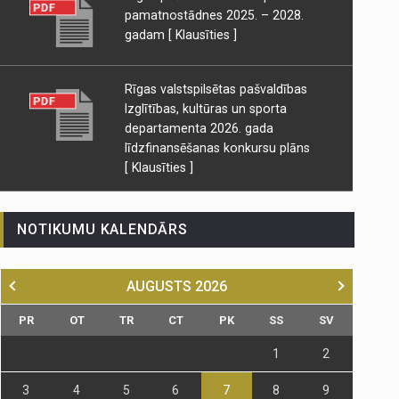
pamatnostādnes 2025. – 2028.
gadam
[ Klausīties ]
Rīgas valstspilsētas pašvaldības
Izglītības, kultūras un sporta
departamenta 2026. gada
līdzfinansēšanas konkursu plāns
[ Klausīties ]
NOTIKUMU KALENDĀRS
AUGUSTS
2026
PR
OT
TR
CT
PK
SS
SV
1
2
3
4
5
6
7
8
9