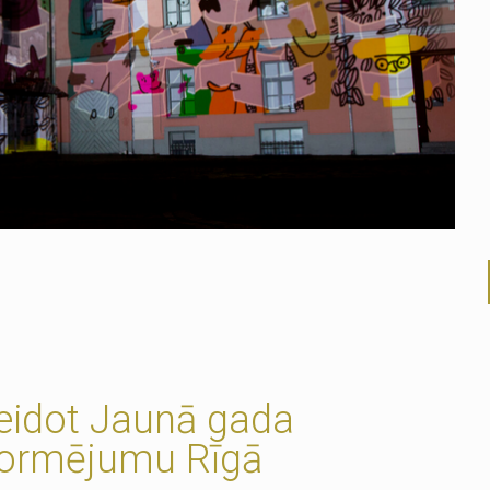
 veidot Jaunā gada
formējumu Rīgā