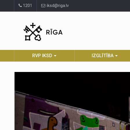
Pāriet
1201
iksd@riga.lv
uz
lapas
saturu
RVP IKSD
IZGLĪTĪBA