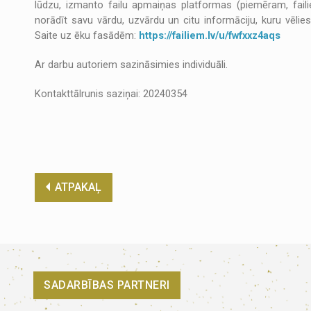
lūdzu, izmanto failu apmaiņas platformas (piemēram, failie
norādīt savu vārdu, uzvārdu un citu informāciju, kuru vēli
Saite uz ēku fasādēm:
https://failiem.lv/u/fwfxxz4aqs
Ar darbu autoriem sazināsimies individuāli.
Kontakttālrunis saziņai: 20240354
ATPAKAĻ
SADARBĪBAS PARTNERI