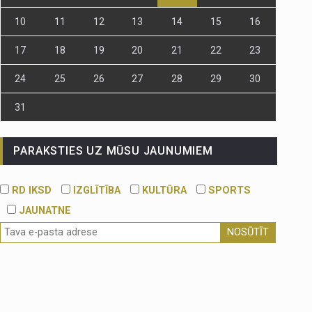
10
11
12
13
14
15
16
17
18
19
20
21
22
23
24
25
26
27
28
29
30
31
PARAKSTIES UZ MŪSU JAUNUMIEM
RD IKSD
IZGLĪTĪBA
KULTŪRA
SPORTS
JAUNATNE
NOSŪTĪT