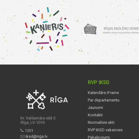
RVP IKSD
Kalendārs iFrame
Par departamentu
Jaunumi
Kontakti
Kr. Valdemāra ielā 5
Rīga, LV-1010
Normatīvie akti
RVP IKSD vakances
1201
iksd@riga.lv
Pakalpojumi