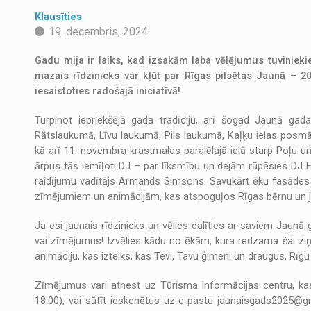
Klausīties
19. decembris, 2024
Gadu mija ir laiks, kad izsakām laba vēlējumus tuviniekiem
mazais rīdzinieks var kļūt par Rīgas pilsētas Jaunā – 
iesaistoties radošajā iniciatīvā!
Turpinot iepriekšējā gada tradīciju, arī šogad Jaunā ga
Rātslaukumā, Līvu laukumā, Pils laukumā, Kaļķu ielas posmā 
kā arī 11. novembra krastmalas paralēlajā ielā starp Poļu 
ārpus tās iemīļoti DJ – par līksmību un dejām rūpēsies DJ
raidījumu vadītājs Armands Simsons. Savukārt ēku fasādes 
zīmējumiem un animācijām, kas atspoguļos Rīgas bērnu un j
Ja esi jaunais rīdzinieks un vēlies dalīties ar saviem Jaun
vai zīmējumus! Izvēlies kādu no ēkām, kura redzama šai ziņ
animāciju, kas izteiks, kas Tevi, Tavu ģimeni un draugus, Rīgu
Zīmējumus vari atnest uz Tūrisma informācijas centru, kas
18.00), vai sūtīt ieskenētus uz e-pastu jaunaisgads2025@gm