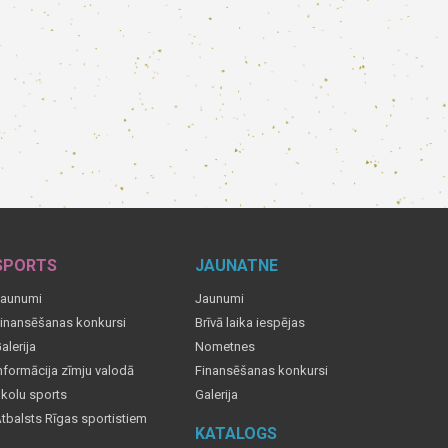
SPORTS
JAUNATNE
aunumi
Jaunumi
inansēšanas konkursi
Brīvā laika iespējas
alerija
Nometnes
nformācija zīmju valodā
Finansēšanas konkursi
kolu sports
Galerija
tbalsts Rīgas sportistiem
KATALOGS