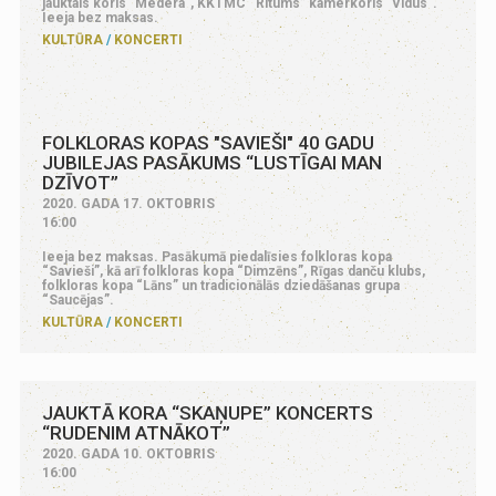
jauktais koris "Medera", KKTMC “Ritums” kamerkoris "Vidus".
Ieeja bez maksas.
KULTŪRA
KONCERTI
FOLKLORAS KOPAS "SAVIEŠI" 40 GADU
JUBILEJAS PASĀKUMS “LUSTĪGAI MAN
DZĪVOT”
2020. GADA 17. OKTOBRIS
16:00
Ieeja bez maksas. Pasākumā piedalīsies folkloras kopa
“Savieši”, kā arī folkloras kopa “Dimzēns”, Rīgas danču klubs,
folkloras kopa “Lāns” un tradicionālās dziedāšanas grupa
“Saucējas”.
KULTŪRA
KONCERTI
JAUKTĀ KORA “SKAŅUPE” KONCERTS
“RUDENIM ATNĀKOT”
2020. GADA 10. OKTOBRIS
16:00