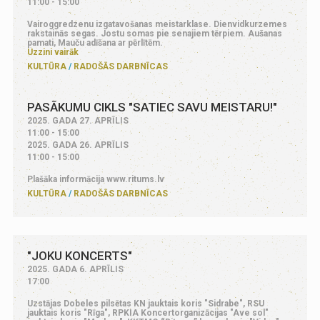
11:00 - 15:00
Vairoggredzenu izgatavošanas meistarklase. Dienvidkurzemes
rakstainās segas. Jostu somas pie senajiem tērpiem. Aušanas
pamati, Mauču adīšana ar pērlītēm.
Uzzini vairāk
KULTŪRA
RADOŠĀS DARBNĪCAS
PASĀKUMU CIKLS "SATIEC SAVU MEISTARU!"
2025. GADA 27. APRĪLIS
11:00 - 15:00
2025. GADA 26. APRĪLIS
11:00 - 15:00
Plašāka informācija www.ritums.lv
KULTŪRA
RADOŠĀS DARBNĪCAS
"JOKU KONCERTS"
2025. GADA 6. APRĪLIS
17:00
Uzstājas Dobeles pilsētas KN jauktais koris "Sidrabe", RSU
jauktais koris "Rīga", RPKIA Koncertorganizācijas "Ave sol"