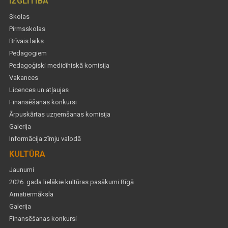
IZGLĪTĪBA
Skolas
Pirmsskolas
Brīvais laiks
Pedagogiem
Pedagoģiski medicīniskā komisija
Vakances
Licences un atļaujas
Finansēšanas konkursi
Ārpuskārtas uzņemšanas komisija
Galerija
Informācija zīmju valodā
KULTŪRA
Jaunumi
2026. gada lielākie kultūras pasākumi Rīgā
Amatiermāksla
Galerija
Finansēšanas konkursi