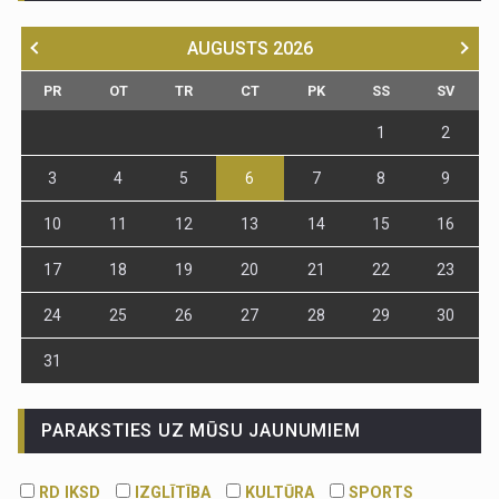
AUGUSTS
2026
PR
OT
TR
CT
PK
SS
SV
1
2
3
4
5
6
7
8
9
10
11
12
13
14
15
16
17
18
19
20
21
22
23
24
25
26
27
28
29
30
31
PARAKSTIES UZ MŪSU JAUNUMIEM
RD IKSD
IZGLĪTĪBA
KULTŪRA
SPORTS