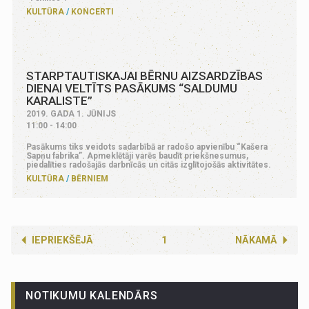
KULTŪRA
KONCERTI
STARPTAUTISKAJAI BĒRNU AIZSARDZĪBAS
DIENAI VELTĪTS PASĀKUMS “SALDUMU
KARALISTE”
2019. GADA 1. JŪNIJS
11:00 - 14:00
Pasākums tiks veidots sadarbībā ar radošo apvienību “Kašera
Sapņu fabrika”. Apmeklētāji varēs baudīt priekšnesumus,
piedalīties radošajās darbnīcās un citās izglītojošās aktivitātes.
KULTŪRA
BĒRNIEM
IEPRIEKŠĒJĀ
1
NĀKAMĀ
NOTIKUMU KALENDĀRS