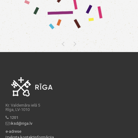
Kr. Valdemāra ielā 5
Rīga, LV-1010
1201
iksd@riga.lv
e-adrese
Izvērsta kontaktinformācija