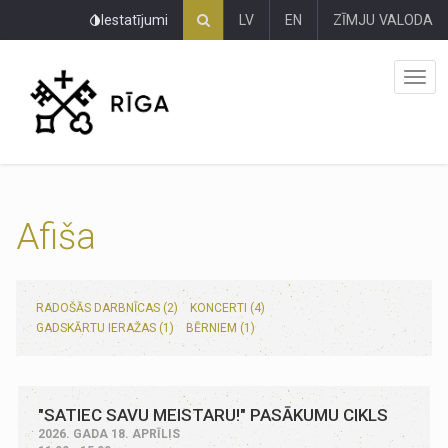
Pāriet
Iestatījumi
LV
EN
ZĪMJU VALODA
uz
lapas
saturu
Afiša
RADOŠĀS DARBNĪCAS (2)
KONCERTI (4)
GADSKĀRTU IERAŽAS (1)
BĒRNIEM (1)
"SATIEC SAVU MEISTARU!" PASĀKUMU CIKLS
2026. GADA 18. APRĪLIS