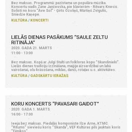
Bez maksas. Programmā: pazīstama un populāra mūzika.
Koncertu vadīs Zane Jančevska, pie klavierēm - Ritvars Knesis.
Solisti no kora “Ave Sol” - Ģirts Ozoliņš, Mārtiņš Zvīgulis,
Sniedze Kaņepe.
KULTŪRA
KONCERTI
LIELĀS DIENAS PASĀKUMS “SAULE ZELTU
RITINĀJA”
2020. GADA 21. MARTS
11:00 - 13:00
Bez maksas. Kopā ar Julgī Stalti un folkloras kopu “Skandinieki”.
Lielās dienas tradīciju izzināšana, maģija aizsardzībai un labā
vairošanai, olu krāsošana, mīklas, danči, rotaļas u.c. aktivitātes.
KULTŪRA
GADSKĀRTU IERAŽAS
KORU KONCERTS “PAVASARI GAIDOT”
2020. GADA 1. MARTS
16:00 - 17:00
Ieeja bez maksas. Piedalās komponiste Ilze Arne, KTMC
“Ritums” sieviešu koris “Skanda”, VEF Kultūras pils jauktais koris
“Fēnikss”.