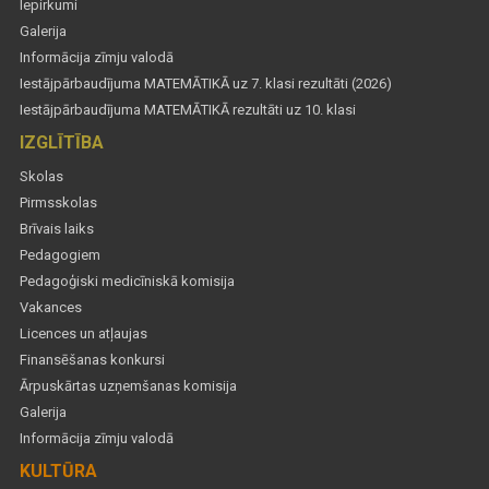
Iepirkumi
Galerija
Informācija zīmju valodā
Iestājpārbaudījuma MATEMĀTIKĀ uz 7. klasi rezultāti (2026)
Iestājpārbaudījuma MATEMĀTIKĀ rezultāti uz 10. klasi
IZGLĪTĪBA
Skolas
Pirmsskolas
Brīvais laiks
Pedagogiem
Pedagoģiski medicīniskā komisija
Vakances
Licences un atļaujas
Finansēšanas konkursi
Ārpuskārtas uzņemšanas komisija
Galerija
Informācija zīmju valodā
KULTŪRA