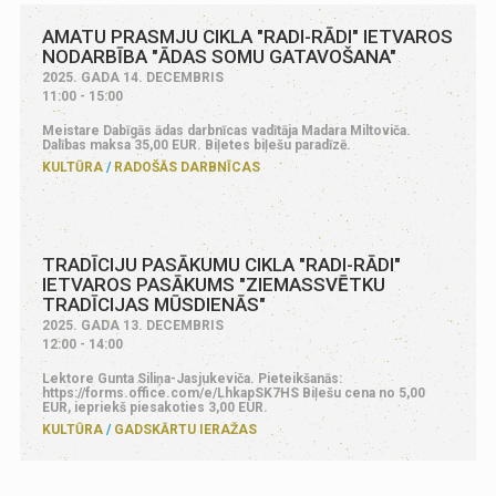
AMATU PRASMJU CIKLA "RADI-RĀDI" IETVAROS
NODARBĪBA "ĀDAS SOMU GATAVOŠANA"
2025. GADA 14. DECEMBRIS
11:00 - 15:00
Meistare Dabīgās ādas darbnīcas vadītāja Madara Miltoviča.
Dalības maksa 35,00 EUR. Biļetes biļešu paradīzē.
KULTŪRA
RADOŠĀS DARBNĪCAS
TRADĪCIJU PASĀKUMU CIKLA "RADI-RĀDI"
IETVAROS PASĀKUMS "ZIEMASSVĒTKU
TRADĪCIJAS MŪSDIENĀS"
2025. GADA 13. DECEMBRIS
12:00 - 14:00
Lektore Gunta Siliņa-Jasjukeviča. Pieteikšanās:
https://forms.office.com/e/LhkapSK7HS Biļešu cena no 5,00
EUR, iepriekš piesakoties 3,00 EUR.
KULTŪRA
GADSKĀRTU IERAŽAS