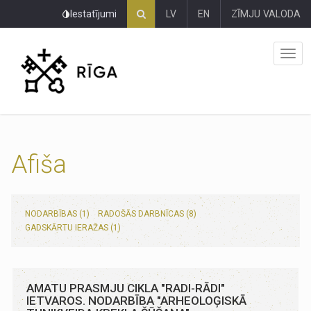
Pāriet
Iestatījumi
LV
EN
ZĪMJU VALODA
uz
lapas
saturu
Afiša
NODARBĪBAS (1)
RADOŠĀS DARBNĪCAS (8)
GADSKĀRTU IERAŽAS (1)
AMATU PRASMJU CIKLA "RADI-RĀDI"
IETVAROS. NODARBĪBA "ARHEOLOĢISKĀ