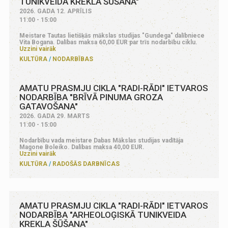
TUNIKVEIDA KREKLA ŠŪŠANA"
2026. GADA 12. APRĪLIS
11:00 - 15:00
Meistare Tautas lietišķās mākslas studijas "Gundega" dalībniece
Vita Bogana. Dalības maksa 60,00 EUR par trīs nodarbību ciklu.
Uzzini vairāk
KULTŪRA
NODARBĪBAS
AMATU PRASMJU CIKLA "RADI-RĀDI" IETVAROS
NODARBĪBA "BRĪVĀ PINUMA GROZA
GATAVOŠANA"
2026. GADA 29. MARTS
11:00 - 15:00
Nodarbību vada meistare Dabas Mākslas studijas vadītāja
Magone Boleiko. Dalības maksa 40,00 EUR.
Uzzini vairāk
KULTŪRA
RADOŠĀS DARBNĪCAS
AMATU PRASMJU CIKLA "RADI-RĀDI" IETVAROS
NODARBĪBA "ARHEOLOĢISKĀ TUNIKVEIDA
KREKLA ŠŪŠANA"