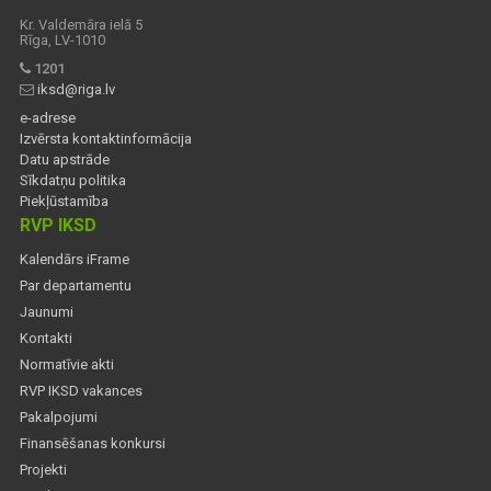
Kr. Valdemāra ielā 5
Rīga, LV-1010
1201
iksd@riga.lv
e-adrese
Izvērsta kontaktinformācija
Datu apstrāde
Sīkdatņu politika
Piekļūstamība
RVP IKSD
Kalendārs iFrame
Par departamentu
Jaunumi
Kontakti
Normatīvie akti
RVP IKSD vakances
Pakalpojumi
Finansēšanas konkursi
Projekti