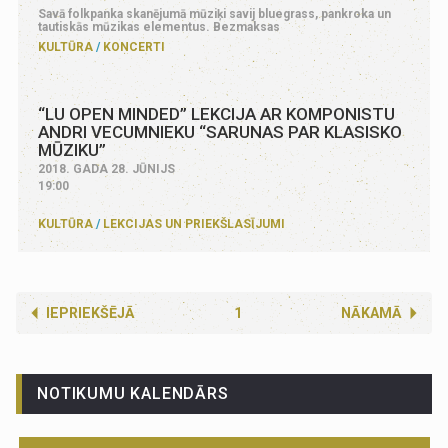
Savā folkpanka skanējumā mūziķi savij bluegrass, pankroka un
tautiskās mūzikas elementus. Bezmaksas
KULTŪRA
KONCERTI
“LU OPEN MINDED” LEKCIJA AR KOMPONISTU
ANDRI VECUMNIEKU “SARUNAS PAR KLASISKO
MŪZIKU”
2018. GADA 28. JŪNIJS
19:00
KULTŪRA
LEKCIJAS UN PRIEKŠLASĪJUMI
IEPRIEKŠĒJĀ
1
NĀKAMĀ
NOTIKUMU KALENDĀRS