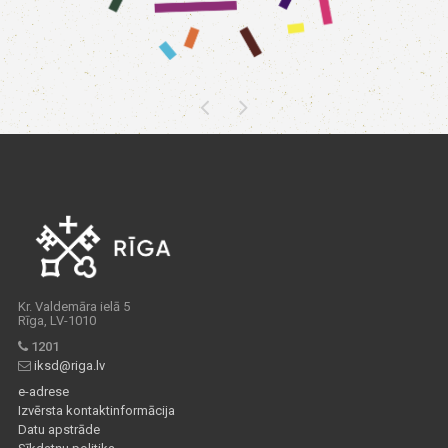
Kr. Valdemāra ielā 5
Rīga, LV-1010
1201
iksd@riga.lv
e-adrese
Izvērsta kontaktinformācija
Datu apstrāde