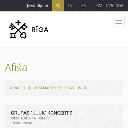
Pāriet
Iestatījumi
LV
EN
ZĪMJU VALODA
uz
lapas
saturu
Afiša
KONCERTI (1)
LEKCIJAS UN PRIEKŠLASĪJUMI (1)
GRUPAS "JUUK" KONCERTS
2025. GADA 16. JŪLIJS
19:00 - 20:00