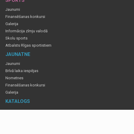
SPORTS
Jaunumi
Finansēšanas konkursi
Galerija
Informācija zīmju valodā
Skolu sports
Atbalsts Rīgas sportistiem
JAUNATNE
Jaunumi
Brīvā laika iespējas
Nometnes
Finansēšanas konkursi
Galerija
KATALOGS
Informatīvajos materiālos izmantotas fotogrāfijas, lai atspoguļotu Rīgas valstspilsētas
pa&scaron;valdības rīkotus un atbalstītus pasākumus. Gadījumos, ja ir