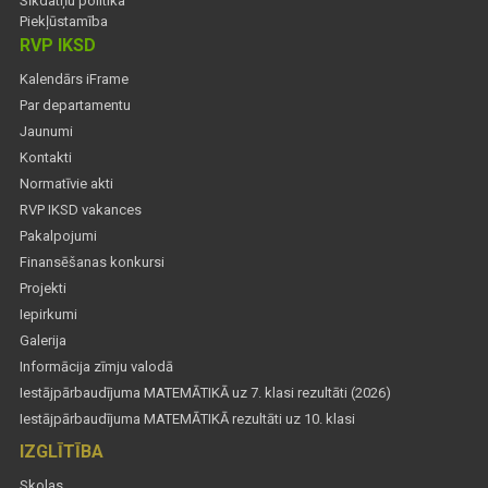
Sīkdatņu politika
Piekļūstamība
RVP IKSD
Kalendārs iFrame
Par departamentu
Jaunumi
Kontakti
Normatīvie akti
RVP IKSD vakances
Pakalpojumi
Finansēšanas konkursi
Projekti
Iepirkumi
Galerija
Informācija zīmju valodā
Iestājpārbaudījuma MATEMĀTIKĀ uz 7. klasi rezultāti (2026)
Iestājpārbaudījuma MATEMĀTIKĀ rezultāti uz 10. klasi
IZGLĪTĪBA
Skolas