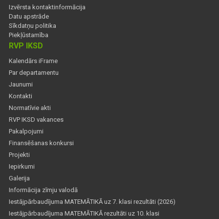
Izvērsta kontaktinformācija
Datu apstrāde
Sīkdatņu politika
Piekļūstamība
RVP IKSD
Kalendārs iFrame
Par departamentu
Jaunumi
Kontakti
Normatīvie akti
RVP IKSD vakances
Pakalpojumi
Finansēšanas konkursi
Projekti
Iepirkumi
Galerija
Informācija zīmju valodā
Iestājpārbaudījuma MATEMĀTIKĀ uz 7. klasi rezultāti (2026)
Iestājpārbaudījuma MATEMĀTIKĀ rezultāti uz 10. klasi