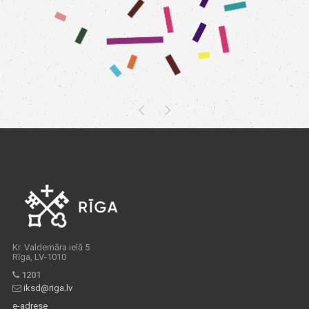
Kr. Valdemāra ielā 5
Rīga, LV-1010
1201
iksd@riga.lv
e-adrese