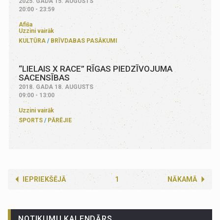
2025. GADA 15. AUGUSTS
20:00 - 23:59
Afiša
Uzzini vairāk
KULTŪRA
BRĪVDABAS PASĀKUMI
“LIELAIS X RACE” RĪGAS PIEDZĪVOJUMA
SACENSĪBAS
2018. GADA 18. AUGUSTS
09:00 - 13:00
Uzzini vairāk
SPORTS
PĀRĒJIE
IEPRIEKŠĒJĀ
1
NĀKAMĀ
NOTIKUMU KALENDĀRS