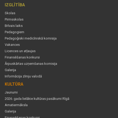
IZGLĪTĪBA
Skolas
Pirmsskolas
Brīvais laiks
Pedagogiem
Pedagoģiski medicīniskā komisija
Vakances
Licences un atļaujas
Finansēšanas konkursi
Ārpuskārtas uzņemšanas komisija
Galerija
Informācija zīmju valodā
KULTŪRA
Jaunumi
2026. gada lielākie kultūras pasākumi Rīgā
Amatiermāksla
Galerija
Finansēšanas konkursi