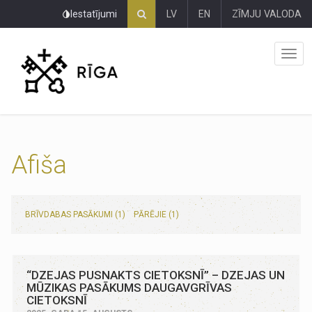
Pāriet
Iestatījumi
LV
EN
ZĪMJU VALODA
uz
lapas
saturu
Afiša
BRĪVDABAS PASĀKUMI (1)
PĀRĒJIE (1)
“DZEJAS PUSNAKTS CIETOKSNĪ” – DZEJAS UN
MŪZIKAS PASĀKUMS DAUGAVGRĪVAS
CIETOKSNĪ