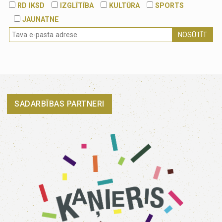
RD IKSD
IZGLĪTĪBA
KULTŪRA
SPORTS
JAUNATNE
NOSŪTĪT
SADARBĪBAS PARTNERI