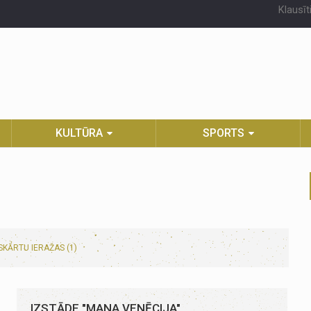
Klausīt
KULTŪRA
SPORTS
KĀRTU IERAŽAS (1)
IZSTĀDE "MANA VENĒCIJA"