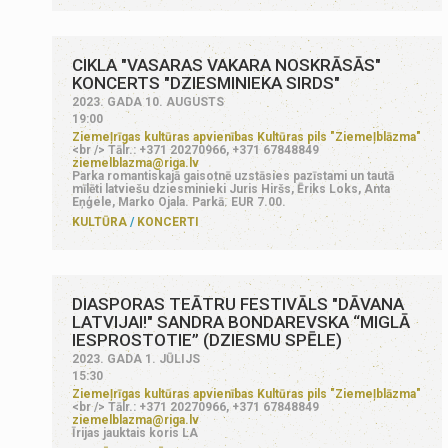
CIKLA "VASARAS VAKARA NOSKRĀSĀS"
KONCERTS "DZIESMINIEKA SIRDS"
2023. GADA 10. AUGUSTS
19:00
Ziemeļrīgas kultūras apvienības Kultūras pils "Ziemeļblāzma"
<br /> Tālr.: +371 20270966, +371 67848849
ziemelblazma@riga.lv
Parka romantiskajā gaisotnē uzstāsies pazīstami un tautā
mīlēti latviešu dziesminieki Juris Hiršs, Ēriks Loks, Anta
Eņģele, Marko Ojala. Parkā. EUR 7.00.
KULTŪRA
KONCERTI
DIASPORAS TEĀTRU FESTIVĀLS "DĀVANA
LATVIJAI!" SANDRA BONDAREVSKA “MIGLĀ
IESPROSTOTIE” (DZIESMU SPĒLE)
2023. GADA 1. JŪLIJS
15:30
Ziemeļrīgas kultūras apvienības Kultūras pils "Ziemeļblāzma"
<br /> Tālr.: +371 20270966, +371 67848849
ziemelblazma@riga.lv
Īrijas jauktais koris LA