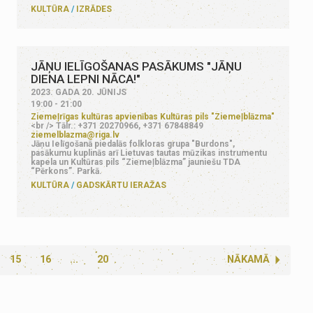
KULTŪRA
IZRĀDES
JĀŅU IELĪGOŠANAS PASĀKUMS "JĀŅU
DIENA LEPNI NĀCA!"
2023. GADA 20. JŪNIJS
19:00 - 21:00
Ziemeļrīgas kultūras apvienības Kultūras pils "Ziemeļblāzma"
<br /> Tālr.: +371 20270966, +371 67848849
ziemelblazma@riga.lv
Jāņu Ielīgošanā piedalās folkloras grupa "Burdons",
pasākumu kuplinās arī Lietuvas tautas mūzikas instrumentu
kapela un Kultūras pils “Ziemeļblāzma” jauniešu TDA
“Pērkons”. Parkā.
KULTŪRA
GADSKĀRTU IERAŽAS
15
16
...
20
NĀKAMĀ