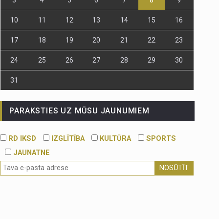
10
11
12
13
14
15
16
17
18
19
20
21
22
23
24
25
26
27
28
29
30
31
PARAKSTIES UZ MŪSU JAUNUMIEM
RD IKSD
IZGLĪTĪBA
KULTŪRA
SPORTS
JAUNATNE
NOSŪTĪT