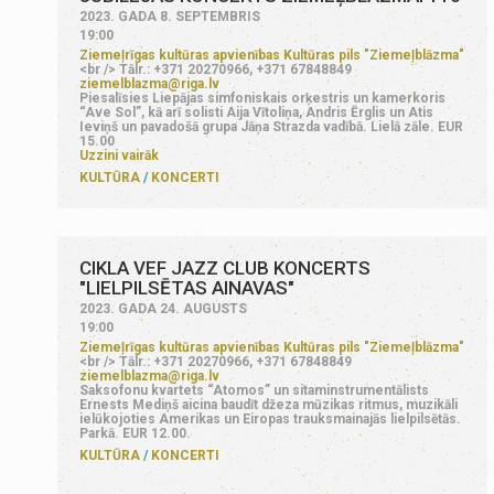
2023. GADA 8. SEPTEMBRIS
19:00
Ziemeļrīgas kultūras apvienības Kultūras pils "Ziemeļblāzma"
<br /> Tālr.: +371 20270966, +371 67848849
ziemelblazma@riga.lv
Piesalīsies Liepājas simfoniskais orķestris un kamerkoris
“Ave Sol”, kā arī solisti Aija Vītoliņa, Andris Ērglis un Atis
Ieviņš un pavadošā grupa Jāņa Strazda vadībā. Lielā zāle. EUR
15.00
Uzzini vairāk
KULTŪRA
KONCERTI
CIKLA VEF JAZZ CLUB KONCERTS
"LIELPILSĒTAS AINAVAS"
2023. GADA 24. AUGUSTS
19:00
Ziemeļrīgas kultūras apvienības Kultūras pils "Ziemeļblāzma"
<br /> Tālr.: +371 20270966, +371 67848849
ziemelblazma@riga.lv
Saksofonu kvartets “Atomos” un sitaminstrumentālists
Ernests Mediņš aicina baudīt džeza mūzikas ritmus, muzikāli
ielūkojoties Amerikas un Eiropas trauksmainajās lielpilsētās.
Parkā. EUR 12.00.
KULTŪRA
KONCERTI