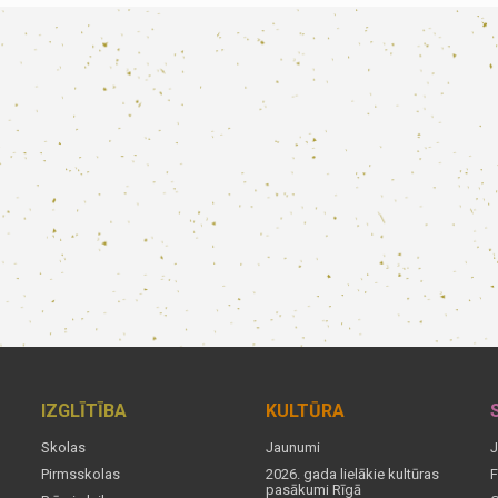
IZGLĪTĪBA
KULTŪRA
Skolas
Jaunumi
J
Pirmsskolas
2026. gada lielākie kultūras
F
pasākumi Rīgā