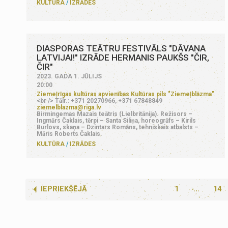
KULTŪRA
IZRĀDES
DIASPORAS TEĀTRU FESTIVĀLS "DĀVANA
LATVIJAI!" IZRĀDE HERMANIS PAUKŠS "ČIR,
ČIR"
2023. GADA 1. JŪLIJS
20:00
Ziemeļrīgas kultūras apvienības Kultūras pils "Ziemeļblāzma"
<br /> Tālr.: +371 20270966, +371 67848849
ziemelblazma@riga.lv
Birmingemas Mazais teātris (Lielbritānija). Režisors –
Ingmārs Čaklais, tērpi – Santa Siliņa, horeogrāfs – Kirils
Burlovs, skaņa – Dzintars Romāns, tehniskais atbalsts –
Māris Roberts Čaklais.
KULTŪRA
IZRĀDES
IEPRIEKŠĒJĀ
1
...
14