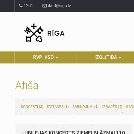
Pāriet
1201
iksd@riga.lv
uz
lapas
saturu
RVP IKSD
IZGLĪTĪBA
Afiša
KONCERTI (3)
IZSTĀDES (1)
SARĪKOJUMI (1)
IZRĀDES (4)
GADS
JUBILEJAS KONCERTS ZIEMEĻBLĀZMAI 110