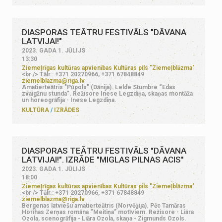
DIASPORAS TEĀTRU FESTIVĀLS "DĀVANA
LATVIJAI!"
2023. GADA 1. JŪLIJS
13:30
Ziemeļrīgas kultūras apvienības Kultūras pils "Ziemeļblāzma"
<br /> Tālr.: +371 20270966, +371 67848849
ziemelblazma@riga.lv
Amatierteātris "Pūpols" (Dānija). Lelde Stumbre “Edas
zvaigžnu stunda”. Režisore Inese Legzdiņa, skaņas montāža
un horeogrāfija - Inese Legzdiņa.
KULTŪRA
IZRĀDES
DIASPORAS TEĀTRU FESTIVĀLS "DĀVANA
LATVIJAI!". IZRĀDE "MIGLAS PILNAS ACIS"
2023. GADA 1. JŪLIJS
18:00
Ziemeļrīgas kultūras apvienības Kultūras pils "Ziemeļblāzma"
<br /> Tālr.: +371 20270966, +371 67848849
ziemelblazma@riga.lv
Bergenas latviešu amatierteātris (Norvēģija). Pēc Tamāras
Horihas Zerņas romāna “Meitiņa” motīviem. Režisore - Liāra
Ozola, scenogrāfija - Liāra Ozola, skaņa - Zigmunds Ozols.