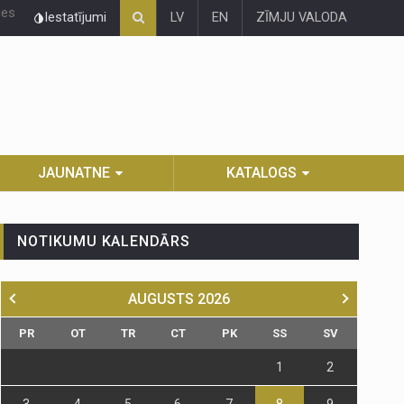
ies
Iestatījumi
LV
EN
ZĪMJU VALODA
JAUNATNE
KATALOGS
NOTIKUMU KALENDĀRS
AUGUSTS
2026
PR
OT
TR
CT
PK
SS
SV
1
2
3
4
5
6
7
8
9