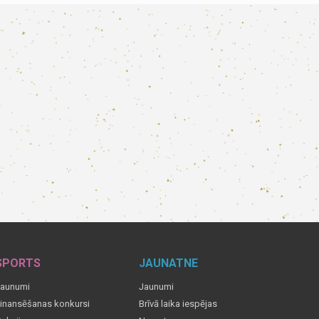
SPORTS
JAUNATNE
aunumi
Jaunumi
inansēšanas konkursi
Brīvā laika iespējas