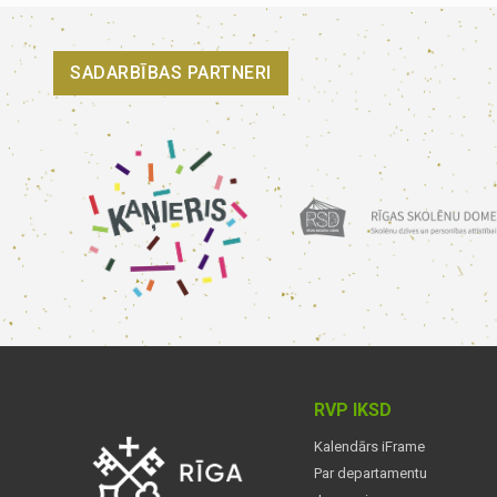
SADARBĪBAS PARTNERI
RVP IKSD
Kalendārs iFrame
Par departamentu