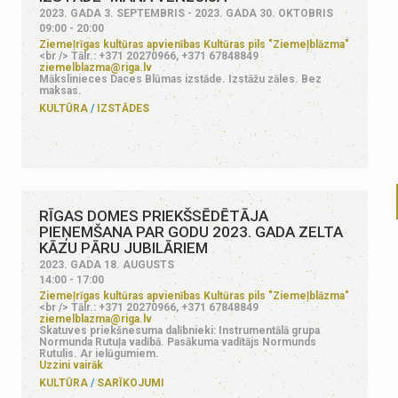
2023. GADA 3. SEPTEMBRIS - 2023. GADA 30. OKTOBRIS
09:00 - 20:00
Ziemeļrīgas kultūras apvienības Kultūras pils "Ziemeļblāzma"
<br /> Tālr.: +371 20270966, +371 67848849
ziemelblazma@riga.lv
Mākslinieces Daces Blūmas izstāde. Izstāžu zāles. Bez
maksas.
KULTŪRA
IZSTĀDES
RĪGAS DOMES PRIEKŠSĒDĒTĀJA
PIEŅEMŠANA PAR GODU 2023. GADA ZELTA
KĀZU PĀRU JUBILĀRIEM
2023. GADA 18. AUGUSTS
14:00 - 17:00
Ziemeļrīgas kultūras apvienības Kultūras pils "Ziemeļblāzma"
<br /> Tālr.: +371 20270966, +371 67848849
ziemelblazma@riga.lv
Skatuves priekšnesuma dalībnieki: Instrumentālā grupa
Normunda Rutuļa vadībā. Pasākuma vadītājs Normunds
Rutulis. Ar ielūgumiem.
Uzzini vairāk
KULTŪRA
SARĪKOJUMI