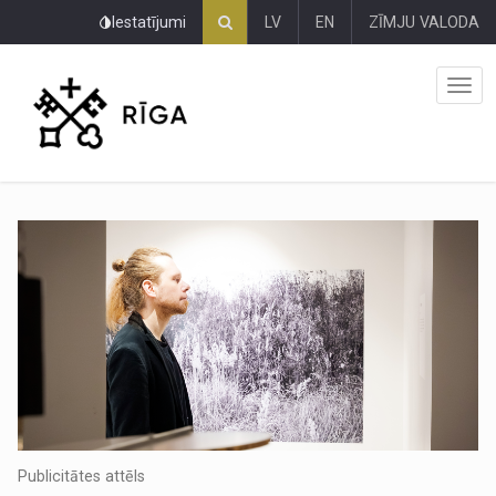
Pāriet
Iestatījumi
LV
EN
ZĪMJU VALODA
uz
lapas
saturu
Publicitātes attēls