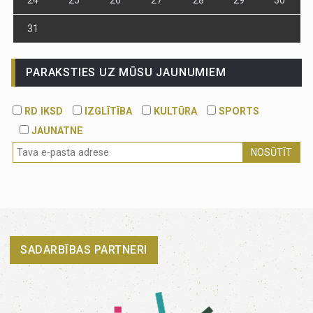
24
25
26
27
28
29
30
31
PARAKSTIES UZ MŪSU JAUNUMIEM
RD IKSD
IZGLĪTĪBA
KULTŪRA
SPORTS
JAUNATNE
NOSŪTĪT
SADARBĪBAS PARTNERI