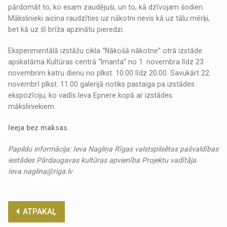
pārdomāt to, ko esam zaudējuši, un to, kā dzīvojam šodien.
Mākslinieki aicina raudzīties uz nākotni nevis kā uz tālu mērķi,
bet kā uz šī brīža apzinātu pieredzi.
Eksperimentālā izstāžu cikla “Nākošā nākotne” otrā izstāde
apskatāma Kultūras centrā “Imanta” no 1. novembra līdz 23.
novembrim katru dienu no plkst. 10.00 līdz 20.00. Savukārt 22.
novembrī plkst. 11.00 galerijā notiks pastaiga pa izstādes
ekspozīciju, ko vadīs Ieva Epnere kopā ar izstādes
māksliniekiem.
Ieeja bez maksas.
Papildu informācija: Ieva Nagliņa Rīgas valstspilsētas pašvaldības
iestādes Pārdaugavas kultūras apvienība Projektu vadītāja
Ieva.naglina@riga.lv
ATPAKAĻ