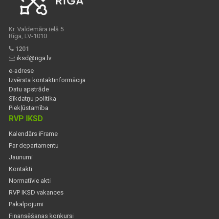
Kr. Valdemāra ielā 5
Rīga, LV-1010
1201
iksd@riga.lv
e-adrese
Izvērsta kontaktinformācija
Datu apstrāde
Sīkdatņu politika
Piekļūstamība
RVP IKSD
Kalendārs iFrame
Par departamentu
Jaunumi
Kontakti
Normatīvie akti
RVP IKSD vakances
Pakalpojumi
Finansēšanas konkursi