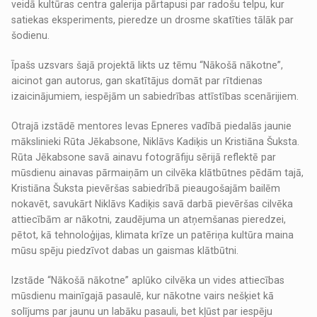
veidā kultūras centra galerija pārtapusi par radošu telpu, kur
satiekas eksperiments, pieredze un drosme skatīties tālāk par
šodienu.
Īpašs uzsvars šajā projektā likts uz tēmu “Nākošā nākotne”,
aicinot gan autorus, gan skatītājus domāt par rītdienas
izaicinājumiem, iespējām un sabiedrības attīstības scenārijiem.
Otrajā izstādē mentores Ievas Epneres vadībā piedalās jaunie
mākslinieki Rūta Jēkabsone, Niklāvs Kadiķis un Kristiāna Šuksta.
Rūta Jēkabsone savā ainavu fotogrāfiju sērijā reflektē par
mūsdienu ainavas pārmaiņām un cilvēka klātbūtnes pēdām tajā,
Kristiāna Šuksta pievēršas sabiedrībā pieaugošajām bailēm
nokavēt, savukārt Niklāvs Kadiķis savā darbā pievēršas cilvēka
attiecībām ar nākotni, zaudējuma un atņemšanas pieredzei,
pētot, kā tehnoloģijas, klimata krīze un patēriņa kultūra maina
mūsu spēju piedzīvot dabas un gaismas klātbūtni.
Izstāde “Nākošā nākotne” aplūko cilvēka un vides attiecības
mūsdienu mainīgajā pasaulē, kur nākotne vairs nešķiet kā
solījums par jaunu un labāku pasauli, bet kļūst par iespēju