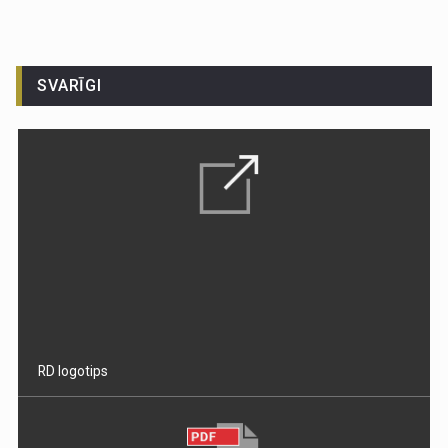
SVARĪGI
RD logotips