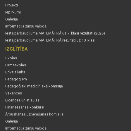
Projekti
Iepirkumi
Galerija
Informācija zīmju valodā
Iestājpārbaudījuma MATEMĀTIKĀ uz 7. klasi rezultāti (2026)
Iestājpārbaudījuma MATEMĀTIKĀ rezultāti uz 10. klasi
IZGLĪTĪBA
Skolas
Pirmsskolas
Brīvais laiks
Pedagogiem
Pedagoģiski medicīniskā komisija
Vakances
Licences un atļaujas
Finansēšanas konkursi
Ārpuskārtas uzņemšanas komisija
Galerija
Informācija zīmju valodā