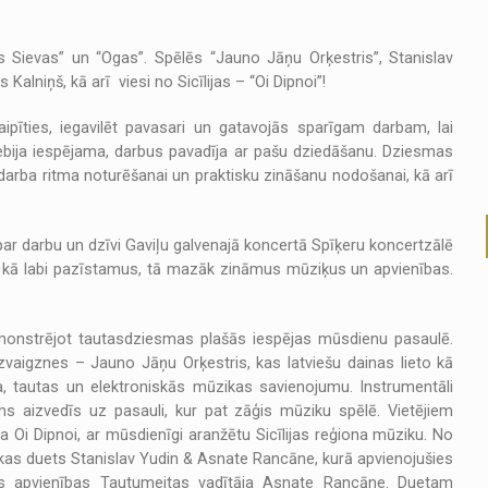
ās Sievas” un “Ogas”. Spēlēs “Jauno Jāņu Orķestris”, Stanislav
lniņš, kā arī viesi no Sicīlijas – “Oi Dipnoi”!
pīties, iegavilēt pavasari un gatavojās sparīgam darbam, lai
ija iespējama, darbus pavadīja ar pašu dziedāšanu. Dziesmas
darba ritma noturēšanai un praktisku zināšanu nodošanai, kā arī
r darbu un dzīvi Gaviļu galvenajā koncertā Spīķeru koncertzālē
jot kā labi pazīstamus, tā mazāk zināmus mūziķus un apvienības.
demonstrējot tautasdziesmas plašās iespējas mūsdienu pasaulē.
zvaigznes – Jauno Jāņu Orķestris, kas latviešu dainas lieto kā
a, tautas un elektroniskās mūzikas savienojumu. Instrumentāli
s aizvedīs uz pasauli, kur pat zāģis mūziku spēlē. Vietējiem
a Oi Dipnoi, ar mūsdienīgi aranžētu Sicīlijas reģiona mūziku. No
kas duets Stanislav Yudin & Asnate Rancāne, kurā apvienojušies
as apvienības Tautumeitas vadītāja Asnate Rancāne. Duetam