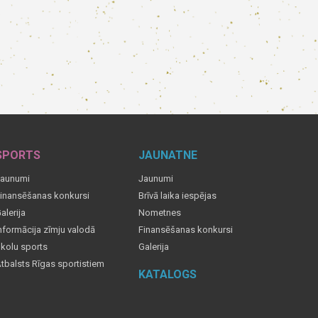
SPORTS
JAUNATNE
aunumi
Jaunumi
inansēšanas konkursi
Brīvā laika iespējas
alerija
Nometnes
nformācija zīmju valodā
Finansēšanas konkursi
kolu sports
Galerija
tbalsts Rīgas sportistiem
KATALOGS