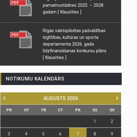
pamatnostādnes 2025. – 2028.
gadam
[ Klausīties ]
Rīgas valstspilsētas pašvaldības
Izglītības, kultūras un sporta
departamenta 2026. gada
līdzfinansēšanas konkursu plāns
[ Klausīties ]
NOTIKUMU KALENDĀRS
AUGUSTS
2026
PR
OT
TR
CT
PK
SS
SV
1
2
3
4
5
6
7
8
9