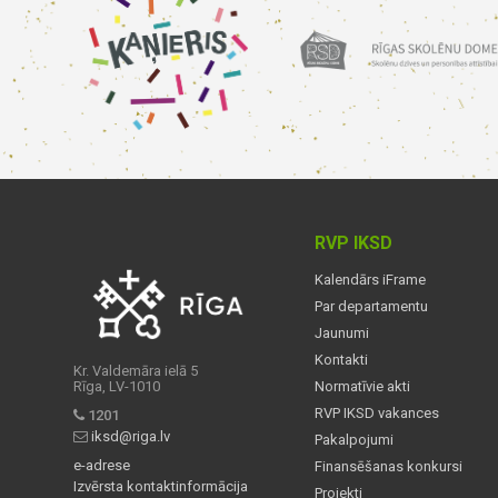
RVP IKSD
Kalendārs iFrame
Par departamentu
Jaunumi
Kontakti
Kr. Valdemāra ielā 5
Rīga, LV-1010
Normatīvie akti
RVP IKSD vakances
1201
iksd@riga.lv
Pakalpojumi
e-adrese
Finansēšanas konkursi
Izvērsta kontaktinformācija
Projekti