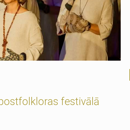
postfolkloras festivālā