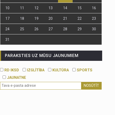
10
11
12
13
14
15
16
17
18
19
20
21
22
23
24
25
26
27
28
29
30
31
PARAKSTIES UZ MŪSU JAUNUMIEM
RD IKSD
IZGLĪTĪBA
KULTŪRA
SPORTS
JAUNATNE
NOSŪTĪT