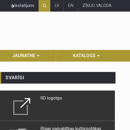
Iestatījumi
LV
EN
ZĪMJU VALODA
JAUNATNE
KATALOGS
SVARĪGI
RD logotips
Rīgas pašvaldības kultūrpolitikas