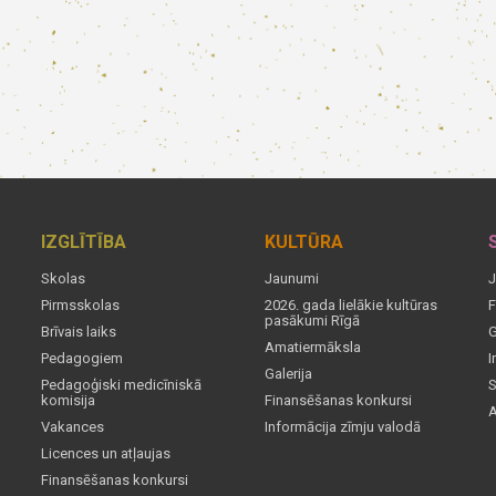
IZGLĪTĪBA
KULTŪRA
Skolas
Jaunumi
J
Pirmsskolas
2026. gada lielākie kultūras
F
pasākumi Rīgā
Brīvais laiks
G
Amatiermāksla
Pedagogiem
I
Galerija
Pedagoģiski medicīniskā
S
komisija
Finansēšanas konkursi
A
Vakances
Informācija zīmju valodā
Licences un atļaujas
Finansēšanas konkursi