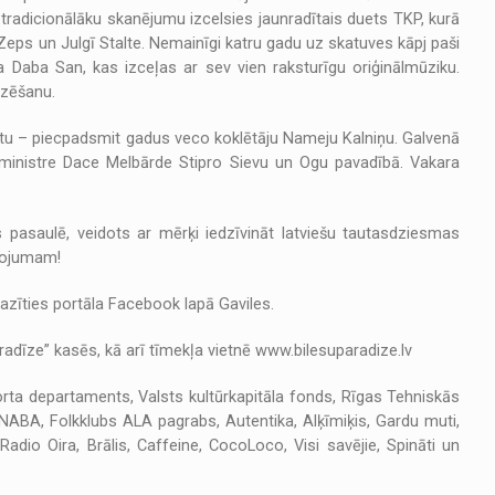
tradicionālāku skanējumu izcelsies jaunradītais duets TKP, kurā
Zeps un Julgī Stalte. Nemainīgi katru gadu uz skatuves kāpj paši
a Daba San, kas izceļas ar sev vien raksturīgu oriģinālmūziku.
izēšanu.
antu – piecpadsmit gadus veco koklētāju Nameju Kalniņu. Galvenā
ministre Dace Melbārde Stipro Sievu un Ogu pavadībā. Vakara
āls pasaulē, veidots ar mērķi iedzīvināt latviešu tautasdziesmas
tojumam!
zīties portāla Facebook lapā Gaviles.
radīze” kasēs, kā arī tīmekļa vietnē www.bilesuparadize.lv
porta departaments, Valsts kultūrkapitāla fonds, Rīgas Tehniskās
o NABA, Folkklubs ALA pagrabs, Autentika, Alķīmiķis, Gardu muti,
adio Oira, Brālis, Caffeine, CocoLoco, Visi savējie, Spināti un