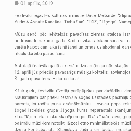
01. aprīlis, 2019
Festivālu iegavilēs kultūras ministre Dace Melbārde “Stipr
Yudin & Asnate Rancāne, “Daba San”, “TKP”, “Jāņoga”, Namejs Ka
Mūsu senči pēc iekštelpās pavadītas ziemas steidza izstai
nodrošinātu nākamo gadu. Kad mūzikas atskaņošana vēl neb
varēja kalpot gan laika īsināšanai un omas uzlabošanai, gan 
rituālu darbību pavadīšanai.
Astotajā festivāla gadā ar senām dziesmām jaunās skaņās pa
12. aprīlī jūs priecēs pavasarīgs mūziķu kokteilis, apvieno
Šī gada īpašā tēma – darba duna!
Kā ik gadu, festivāla rīkotāji parūpējušies par dažādību, 
Klausītājiem par prieku festivālā šogad uzstāsies pašmāju 
pamatu, lai radītu jaunu oriģinālmūziku – svaigu popa, rok
šogad izcelsies grupa Jāņoga, kuras neparastais skanējum
klausītājiem eksotisku skanējumu piedāvās īpašie viesi, grup
pašmāju mūziķiem noteikti jāizceļ etno minimālistiskās mūzi
džeza kontrabasists Staņislavs Judins un tautas mūzik