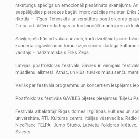
raksturīgs spēcīgs un emocionāli piesātināts skanējums. Ar 
saspēlējušies pieredzes bagāti improvizācijas meistari Ēriks 
rīkotāji – Rīgas Tehniskās universitātes postfolkloras grup
Grupa arī aktīvi nodarbojas ar tradicionālā mantojuma aktual
Saviļņojošs būs arī vakara ievads, kurā dzirdēsiet jauno tal
koncerta iegavilēšanas lomu uzņēmusies darbīgā kultūras 
vadītājs – harizmātiskais Ēriks Zeps.
Latvijas postfolkloras festivāls Gaviles ir vienīgais festiv
mūsdienu laikmetā. Atnāc, un kļūsi tuvāks mūsu senču man
Vairāk par festivāla programmu un koncertiem iespējams iepa
Postfolkloras festivāla GAVILES biļetes pieejamas “Biļešu Pa
Festivāla atbalstītāji: Rīgas domes Izglītības, kultūras un s
universitāte, RTU Kultūras centrs, Itālijas vēstniecība, Radi
NicePlace TELPA, Jump Studio, Latviešu folkloras krātuve, R
Sviests.