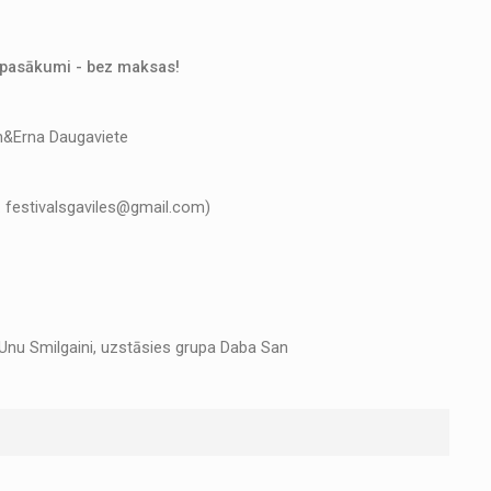
as pasākumi - bez maksas!
an&Erna Daugaviete
. festivalsgaviles@gmail.com)
 Unu Smilgaini, uzstāsies grupa Daba San