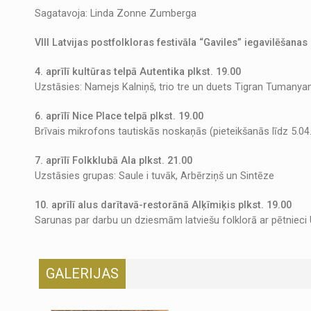
Sagatavoja: Linda Zonne Zumberga
VIII Latvijas postfolkloras festivāla “Gaviles” iegavilēšan
4. aprīlī kultūras telpā Autentika plkst. 19.00
Uzstāsies: Namejs Kalniņš, trio tre un duets Tigran Tumany
6. aprīlī Nice Place telpā plkst. 19.00
Brīvais mikrofons tautiskās noskaņās (pieteikšanās līdz 5.04
7. aprīlī Folkklubā Ala plkst. 21.00
Uzstāsies grupas: Saule i tuvāk, Arbērziņš un Sintēze
10. aprīlī alus darītavā-restorānā Alķīmiķis plkst. 19.00
Sarunas par darbu un dziesmām latviešu folklorā ar pētnieci
GALERIJAS