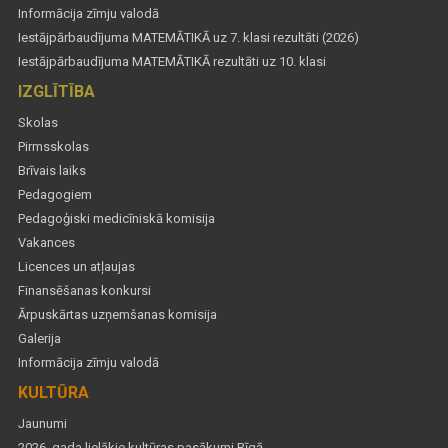
Informācija zīmju valodā
Iestājpārbaudījuma MATEMĀTIKĀ uz 7. klasi rezultāti (2026)
Iestājpārbaudījuma MATEMĀTIKĀ rezultāti uz 10. klasi
IZGLĪTĪBA
Skolas
Pirmsskolas
Brīvais laiks
Pedagogiem
Pedagoģiski medicīniskā komisija
Vakances
Licences un atļaujas
Finansēšanas konkursi
Ārpuskārtas uzņemšanas komisija
Galerija
Informācija zīmju valodā
KULTŪRA
Jaunumi
2026. gada lielākie kultūras pasākumi Rīgā