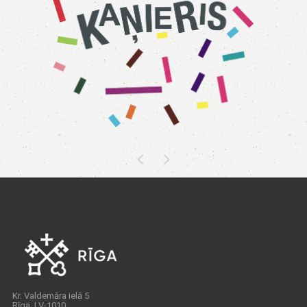
Kr. Valdemāra ielā 5
Rīga, LV-1010