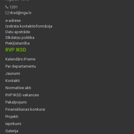
1201
iksd@riga.lv
e-adrese
Izvērsta kontaktinformācija
Datu apstrāde
Sīkdatņu politika
Piekļūstamība
RVP IKSD
Kalendārs iFrame
Par departamentu
Jaunumi
Kontakti
Normatīvie akti
RVP IKSD vakances
Pakalpojumi
Finansēšanas konkursi
Projekti
Iepirkumi
Galerija