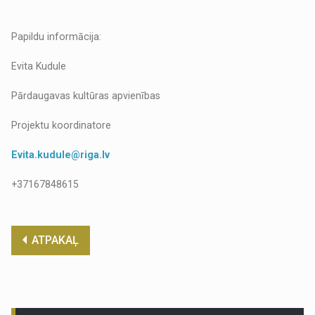
Papildu informācija:
Evita Kudule
Pārdaugavas kultūras apvienības
Projektu koordinatore
Evita.kudule@riga.lv
+37167848615
ATPAKAĻ