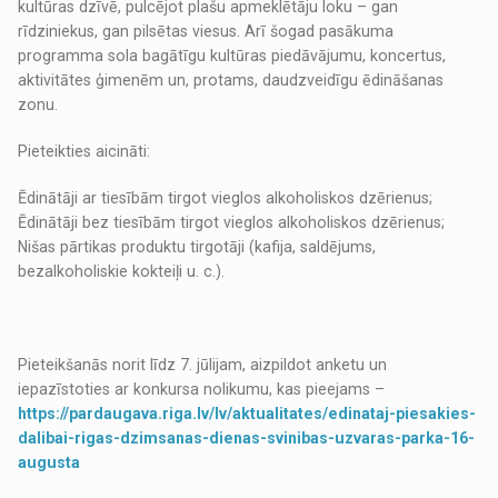
kultūras dzīvē, pulcējot plašu apmeklētāju loku – gan
rīdziniekus, gan pilsētas viesus. Arī šogad pasākuma
programma sola bagātīgu kultūras piedāvājumu, koncertus,
aktivitātes ģimenēm un, protams, daudzveidīgu ēdināšanas
zonu.
Pieteikties aicināti:
Ēdinātāji ar tiesībām tirgot vieglos alkoholiskos dzērienus;
Ēdinātāji bez tiesībām tirgot vieglos alkoholiskos dzērienus;
Nišas pārtikas produktu tirgotāji (kafija, saldējums,
bezalkoholiskie kokteiļi u. c.).
Pieteikšanās norit līdz 7. jūlijam, aizpildot anketu un
iepazīstoties ar konkursa nolikumu, kas pieejams –
https://pardaugava.riga.lv/lv/aktualitates/edinataj-piesakies-
dalibai-rigas-dzimsanas-dienas-svinibas-uzvaras-parka-16-
augusta