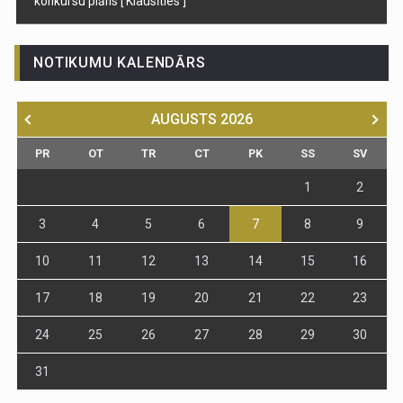
konkursu plāns
[ Klausīties ]
NOTIKUMU KALENDĀRS
AUGUSTS
2026
PR
OT
TR
CT
PK
SS
SV
1
2
3
4
5
6
7
8
9
10
11
12
13
14
15
16
17
18
19
20
21
22
23
24
25
26
27
28
29
30
31