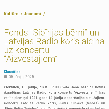
Kultūra
Jaunumi
Fonds “Sibīrijas bērni” un
Latvijas Radio koris aicina
uz koncertu
“Aizvestajiem”
Klausīties
05. jūnijs, 2025
Piektdien, 13. jūnijā, plkst. 17.00 Svētā Jāņa baznīcā notiks
ikgadējais Latvijas Radio kora koncerts “Aizvestajiem”, kas
veltīts piemiņai 1941. gada 14. jūnija deportācijās cietušajiem.
Koncertā Latvijas Radio koris, Jānis Kurševs (tenors) un
Jānis Pelše (ērģeles) izpildīs latviešu komponistu skaņdarbus