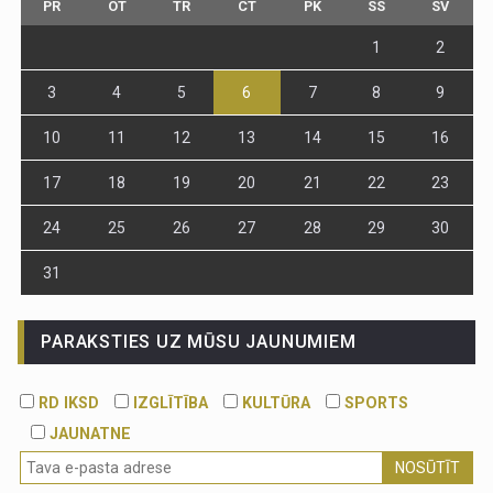
PR
OT
TR
CT
PK
SS
SV
1
2
3
4
5
6
7
8
9
10
11
12
13
14
15
16
17
18
19
20
21
22
23
24
25
26
27
28
29
30
31
PARAKSTIES UZ MŪSU JAUNUMIEM
RD IKSD
IZGLĪTĪBA
KULTŪRA
SPORTS
JAUNATNE
NOSŪTĪT