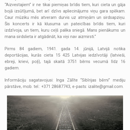
“Aizvestajiem” ir ne tikai piemiņas brīdis tiem, kuri cieta un gāja
bojā izsūtījumā, bet arī dzīvs apliecinājums viņu gara spēkam.
Caur mūziku mēs atveram durvis uz atmiņām un sirdsapziņu.
Šis koncerts ir kā klusuma un pateicības brīdis tiem, kuri
izdzīvoja, un tiem, kuru ceļš palika sniegā. Mans pienākums un
mana sirdslieta ir atgādināt, ka viņi nav aizmirsti.”
Pirms 84 gadiem, 1941. gada 14. jūnijā, Latvijā notika
deportācijas, kurās cieta 15 425 Latvijas iedzīvotāji (latvieši,
ebreji, krievi, poļi), tajā skaitā 3751 bērns vecumā līdz 16
gadiem.
Informāciju sagatavojusi: Inga Zālīte “Sibīrijas bērni” mediju
pārstāve, mob. tel.: +371 28687743, e-pasts: izalite@gmail.com.