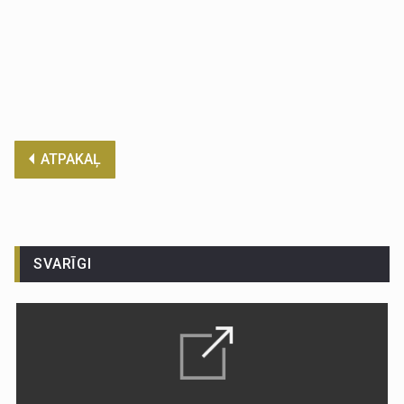
ATPAKAĻ
SVARĪGI