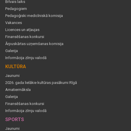
Brīvais laiks
Pedagogiem
Pedagoģiski medicīniskā komisija
Vakances
Licences un atļaujas
Finansēšanas konkursi
Ārpuskārtas uzņemšanas komisija
Galerija
Informācija zīmju valodā
KULTŪRA
Jaunumi
2026. gada lielākie kultūras pasākumi Rīgā
Amatiermāksla
Galerija
Finansēšanas konkursi
Informācija zīmju valodā
SPORTS
Jaunumi