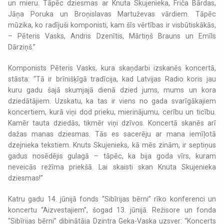
un mieru. Tāpēc dziesmas ar Knuta Skujenieka, Friča Bārdas,
Jāņa Poruka un Broņislavas Martuževas vārdiem. Tāpēc
mūzika, ko radījuši komponisti, kam šīs vērtības ir visbūtiskākās,
– Pēteris Vasks, Andris Dzenītis, Mārtiņš Brauns un Emīls
Dārziņš.”
Komponists Pēteris Vasks, kura skaņdarbi izskanēs koncertā,
stāsta: “Tā ir brīnišķīgā tradīcija, kad Latvijas Radio koris jau
kuru gadu šajā skumjajā dienā dzied jums, mums un kora
dziedātājiem. Uzskatu, ka tas ir viens no gada svarīgākajiem
koncertiem, kurā viņi dod prieku, mierinājumu, cerību un ticību.
Kamēr tauta dziedās, tikmēr viņi dzīvos. Koncertā skanēs arī
dažas manas dziesmas. Tās es sacerēju ar mana iemīļotā
dzejnieka tekstiem. Knuts Skujenieks, kā mēs zinām, ir septiņus
gadus nosēdējis gulagā – tāpēc, ka bija goda vīrs, kuram
neveicās režīma priekšā. Lai skaisti skan Knuta Skujenieka
dziesmas!”
Katru gadu 14. jūnijā fonds “Sibīrijas bērni” rīko konferenci un
koncertu “Aizvestajiem”, šogad 13. jūnijā. Režisore un fonda
“Sibīrijas bērni” dibinātāja Dzintra Geka-Vaska uzsver: “Koncerts