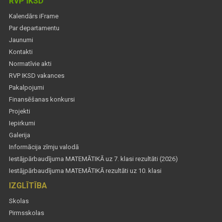
RVP IKSD
Kalendārs iFrame
Par departamentu
Jaunumi
Kontakti
Normatīvie akti
RVP IKSD vakances
Pakalpojumi
Finansēšanas konkursi
Projekti
Iepirkumi
Galerija
Informācija zīmju valodā
Iestājpārbaudījuma MATEMĀTIKĀ uz 7. klasi rezultāti (2026)
Iestājpārbaudījuma MATEMĀTIKĀ rezultāti uz 10. klasi
IZGLĪTĪBA
Skolas
Pirmsskolas