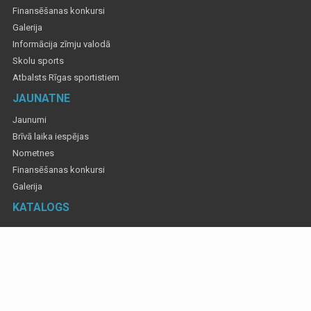
Finansēšanas konkursi
Galerija
Informācija zīmju valodā
Skolu sports
Atbalsts Rīgas sportistiem
JAUNATNE
Jaunumi
Brīvā laika iespējas
Nometnes
Finansēšanas konkursi
Galerija
KATALOGS
Informatīvajos materiālos izmantotas fotogrāfijas, lai atspoguļotu Rīgas valstspilsētas
pa&scaron;valdības rīkotus un atbalstītus pasākumus. Gadījumos, ja ir
rosinājums&nbsp;kādu fotogrāfiju dzēst, tad par to informējiet, sūtot ziņu uz e-pasta adresi:
iksd@riga.lv.