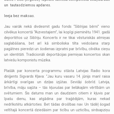
un tautasdziemsu apdares.
Ieeja bez maksas.
Jau vairāk nekā divdesmit gadu fonds “Sibīrijas bērni” vieno
cilvēkus koncertā “Aizvestajiem”, lai kopīgi pieminētu 1941. gadā
deportētos uz Sibīriju. Koncerts ir ne tikai vēsturiskās atmiņas
saglabāšana, bet arī kā simboliska tilta veidošana starp
pagātnes pieredzi un šodienas izpratni par brīvību, cilvēka cieņu
un identitāti. Tradicionāli deportācijas piemiņas koncertos skan
latviešu komponistu mūzika.
Plašāk par koncerta programmu stāsta Latvijas Radio kora
diriģents Sigvards Kļava: “Jau kuru vasaru 14. jūnijs manī raisa
ārkārtīgi svarīgas un dziļas izjūtas. Sevišķi šobrīd. Latvija,
brīvība, māju sajūta – tās kļuvušas par lielākajām vērtībām un
svētumiem. Šis datums man un daudziem citiem ir kļuvis par
īpašu dienu, kas atgādina par traģēdijām, kuras nekad
nedrīkstētu atkārtoties. Bet tādas drošības nav. Un tādēļ šogad
veltītajā koncertā dziedāsim par ticību un uzticību, sirdsapziņu