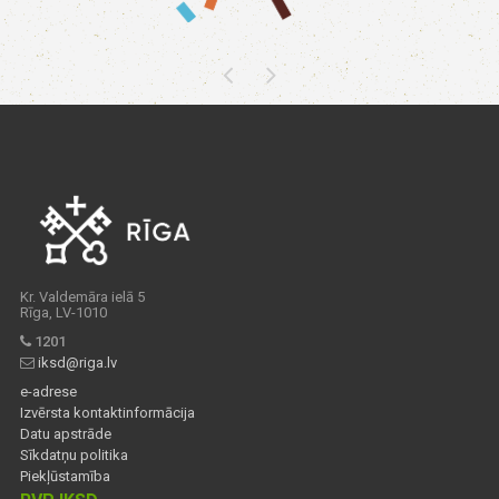
Kr. Valdemāra ielā 5
Rīga, LV-1010
1201
iksd@riga.lv
e-adrese
Izvērsta kontaktinformācija
Datu apstrāde
Sīkdatņu politika
Piekļūstamība