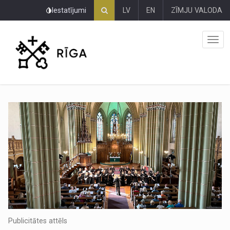
Pāriet
Iestatījumi
LV
EN
ZĪMJU VALODA
uz
lapas
saturu
Publicitātes attēls