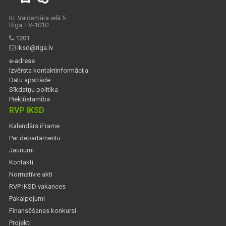
Kr. Valdemāra ielā 5
Rīga, LV-1010
1201
iksd@riga.lv
e-adrese
Izvērsta kontaktinformācija
Datu apstrāde
Sīkdatņu politika
Piekļūstamība
RVP IKSD
Kalendārs iFrame
Par departamentu
Jaunumi
Kontakti
Normatīvie akti
RVP IKSD vakances
Pakalpojumi
Finansēšanas konkursi
Projekti