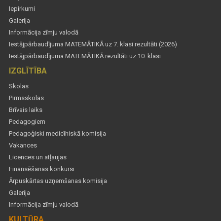
Iepirkumi
Galerija
Informācija zīmju valodā
Iestājpārbaudījuma MATEMĀTIKĀ uz 7. klasi rezultāti (2026)
Iestājpārbaudījuma MATEMĀTIKĀ rezultāti uz 10. klasi
IZGLĪTĪBA
Skolas
Pirmsskolas
Brīvais laiks
Pedagogiem
Pedagoģiski medicīniskā komisija
Vakances
Licences un atļaujas
Finansēšanas konkursi
Ārpuskārtas uzņemšanas komisija
Galerija
Informācija zīmju valodā
KULTŪRA