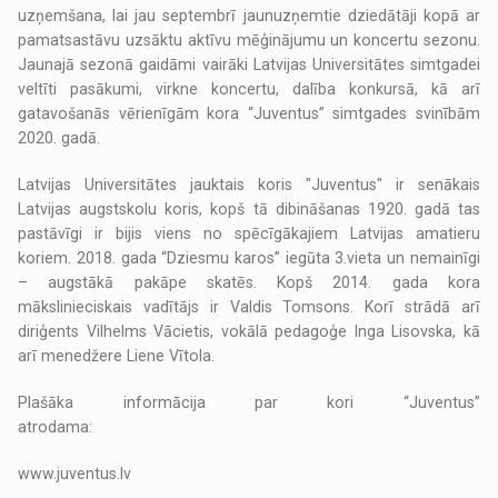
uzņemšana, lai jau septembrī jaunuzņemtie dziedātāji kopā ar
pamatsastāvu uzsāktu aktīvu mēģinājumu un koncertu sezonu.
Jaunajā sezonā gaidāmi vairāki Latvijas Universitātes simtgadei
veltīti pasākumi, virkne koncertu, dalība konkursā, kā arī
gatavošanās vērienīgām kora “Juventus” simtgades svinībām
2020. gadā.
Latvijas Universitātes jauktais koris "Juventus" ir senākais
Latvijas augstskolu koris, kopš tā dibināšanas 1920. gadā tas
pastāvīgi ir bijis viens no spēcīgākajiem Latvijas amatieru
koriem. 2018. gada “Dziesmu karos” iegūta 3.vieta un nemainīgi
– augstākā pakāpe skatēs. Kopš 2014. gada kora
mākslinieciskais vadītājs ir Valdis Tomsons. Korī strādā arī
diriģents Vilhelms Vācietis, vokālā pedagoģe Inga Lisovska, kā
arī menedžere Liene Vītola.
Plašāka informācija par kori “Juventus”
atrodama:
www.juventus.lv