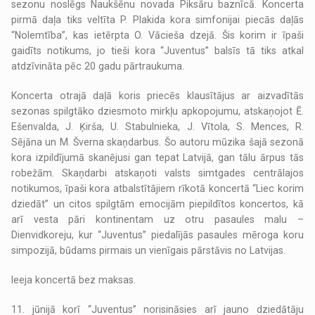
sezonu noslēgs Naukšēnu novada Piksāru baznīcā. Koncerta
pirmā daļa tiks veltīta P. Plakida kora simfonijai piecās daļās
“Nolemtība”, kas ietērpta O. Vācieša dzejā. Šis korim ir īpaši
gaidīts notikums, jo tieši kora “Juventus” balsīs tā tiks atkal
atdzīvināta pēc 20 gadu pārtraukuma.
Koncerta otrajā daļā koris priecēs klausītājus ar aizvadītās
sezonas spilgtāko dziesmoto mirkļu apkopojumu, atskaņojot Ē.
Ešenvalda, J. Ķirša, U. Stabulnieka, J. Vītola, S. Mences, R.
Sējāna un M. Šverna skaņdarbus. Šo autoru mūzika šajā sezonā
kora izpildījumā skanējusi gan tepat Latvijā, gan tālu ārpus tās
robežām. Skaņdarbi atskaņoti valsts simtgades centrālajos
notikumos, īpaši kora atbalstītājiem rīkotā koncertā “Liec korim
dziedāt” un citos spilgtām emocijām piepildītos koncertos, kā
arī vesta pāri kontinentam uz otru pasaules malu –
Dienvidkoreju, kur “Juventus” piedalījās pasaules mēroga koru
simpozijā, būdams pirmais un vienīgais pārstāvis no Latvijas.
Ieeja koncertā bez maksas.
11. jūnijā korī “Juventus” norisināsies arī jauno dziedātāju