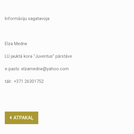
Informāciju sagatavoja:
Elza Medne
LU jauktā kora “Juventus” pārstāve
e-pasts: elzamedne@yahoo.com
tālr.: +371 26301752
ATPAKAĻ