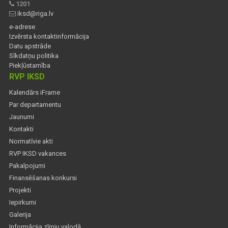
1201
iksd@riga.lv
e-adrese
Izvērsta kontaktinformācija
Datu apstrāde
Sīkdatņu politika
Piekļūstamība
RVP IKSD
Kalendārs iFrame
Par departamentu
Jaunumi
Kontakti
Normatīvie akti
RVP IKSD vakances
Pakalpojumi
Finansēšanas konkursi
Projekti
Iepirkumi
Galerija
Informācija zīmju valodā