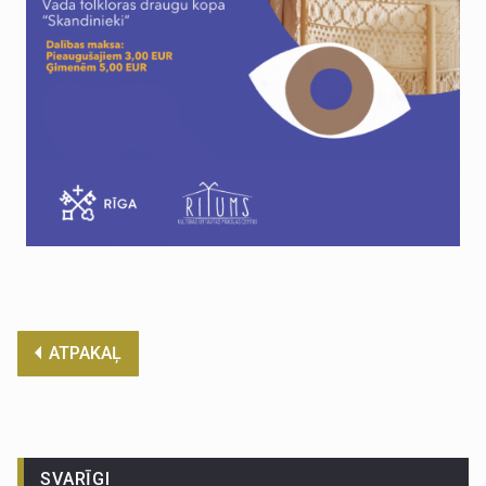
ATPAKAĻ
SVARĪGI