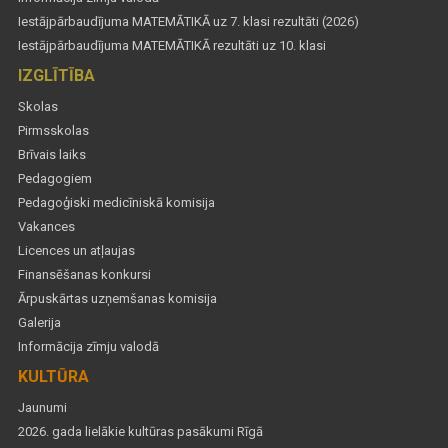
Iestājpārbaudījuma MATEMĀTIKĀ uz 7. klasi rezultāti (2026)
Iestājpārbaudījuma MATEMĀTIKĀ rezultāti uz 10. klasi
IZGLĪTĪBA
Skolas
Pirmsskolas
Brīvais laiks
Pedagogiem
Pedagoģiski medicīniskā komisija
Vakances
Licences un atļaujas
Finansēšanas konkursi
Ārpuskārtas uzņemšanas komisija
Galerija
Informācija zīmju valodā
KULTŪRA
Jaunumi
2026. gada lielākie kultūras pasākumi Rīgā