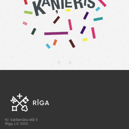
Kr. Valdemāra ielā 5
Rīga, LV-1010