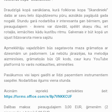
Draudzīgā kopā sanākšana, kurā folkloras kopa “Skandinieki”
dalās ar savu lielo šūpuļdziesmu pūru, aizsākās pagājušā gada
nogalē. Stundu garā nodarbība ir interesanta gan bērniem, gan
pieaugušajiem - ikviens var dziedāt, spēlēt skaņu rīku, iet
rotaļās, iemācīties kādu kustību ritmu. Galvenais ir būt kopā un
izjust līdzsvarota miera sajūtu.
Apmeklētāju vajadzībām būs sagatavota maza grāmatiņa ar
dziesmām un padomiem. Lai nebūtu jāraizējas, ka melodija
aizmirsīsies, grāmatiņās būs QR kods, caur kuru YouTube
platformā to varēs noklausīties, atminēties.
Pasākumos visi laipni gaidīti ar līdzi paņemtiem instrumentiem
saspēlei. Nodarbības ilgums viena stunda.
Aicinām iepriekš pieteikties šeit:
https://forms.office.com/e/8p7VNKKCUF
Dalības maksa: pieaugušajiem 3,00 EUR, ģimenēm (2