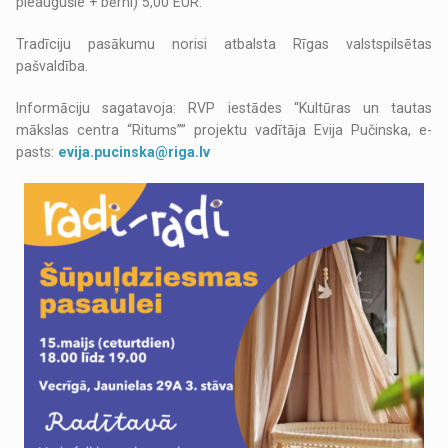
pieaugušie + bērni) 5,00 EUR.
Tradīciju pasākumu norisi atbalsta Rīgas valstspilsētas
pašvaldība.
Informāciju sagatavoja: RVP iestādes “Kultūras un tautas
mākslas centra “Ritums”” projektu vadītāja Evija Pučinska, e-
pasts:
evija.pucinska@riga.lv