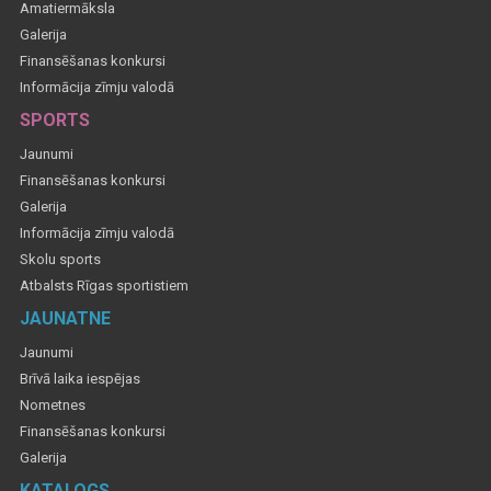
Amatiermāksla
Galerija
Finansēšanas konkursi
Informācija zīmju valodā
SPORTS
Jaunumi
Finansēšanas konkursi
Galerija
Informācija zīmju valodā
Skolu sports
Atbalsts Rīgas sportistiem
JAUNATNE
Jaunumi
Brīvā laika iespējas
Nometnes
Finansēšanas konkursi
Galerija
KATALOGS