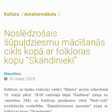
Kultūra
Amatiermāksla
Noslēdzošais
šūpuļdziesmu mācīšanās
cikls kopā ar folkloras
kopu “Skandinieki”
Klausīties
10. maijs, 2025
Kultūras un tautas mākslas centrs “Ritums” aicina ceturdienā
15. maijā plkst. 18.00 radošajā telpā “Radītava” (ieeja no
Jaunielas 29A) uz tradīciju pasākumu cikla “Radi-rādi”
noslēdzošo nodarbību “Šūpuļdziesmas pasaulei” kopā ar
folkloras kopu “Skandinieki”.