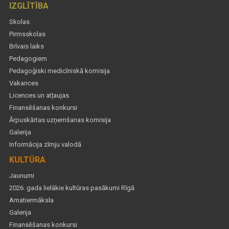
IZGLĪTĪBA
Skolas
Pirmsskolas
Brīvais laiks
Pedagogiem
Pedagoģiski medicīniskā komisija
Vakances
Licences un atļaujas
Finansēšanas konkursi
Ārpuskārtas uzņemšanas komisija
Galerija
Informācija zīmju valodā
KULTŪRA
Jaunumi
2026. gada lielākie kultūras pasākumi Rīgā
Amatiermāksla
Galerija
Finansēšanas konkursi