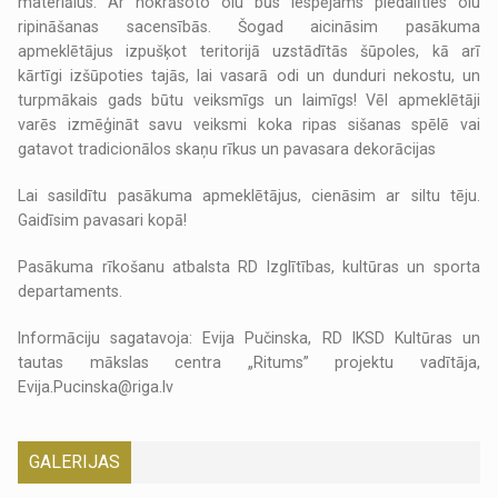
materiālus. Ar nokrāsoto olu būs iespējams piedalīties olu
ripināšanas sacensībās. Šogad aicināsim pasākuma
apmeklētājus izpušķot teritorijā uzstādītās šūpoles, kā arī
kārtīgi izšūpoties tajās, lai vasarā odi un dunduri nekostu, un
turpmākais gads būtu veiksmīgs un laimīgs! Vēl apmeklētāji
varēs izmēģināt savu veiksmi koka ripas sišanas spēlē vai
gatavot tradicionālos skaņu rīkus un pavasara dekorācijas
Lai sasildītu pasākuma apmeklētājus, cienāsim ar siltu tēju.
Gaidīsim pavasari kopā!
Pasākuma rīkošanu atbalsta RD Izglītības, kultūras un sporta
departaments.
Informāciju sagatavoja: Evija Pučinska, RD IKSD Kultūras un
tautas mākslas centra „Ritums” projektu vadītāja,
Evija.Pucinska@riga.lv
GALERIJAS