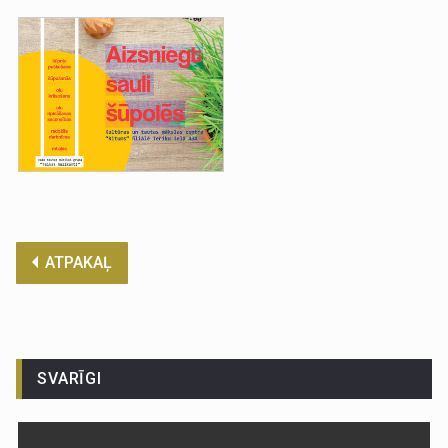
ATPAKAĻ
SVARĪGI