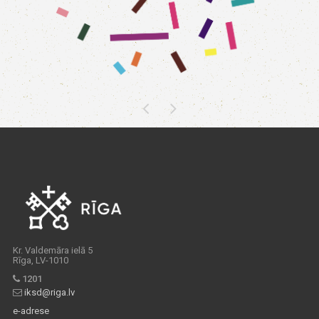
Kr. Valdemāra ielā 5
Rīga, LV-1010
1201
iksd@riga.lv
e-adrese