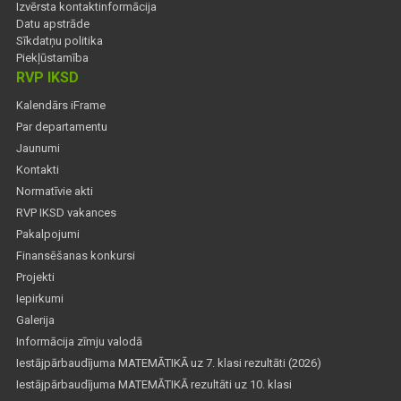
Izvērsta kontaktinformācija
Datu apstrāde
Sīkdatņu politika
Piekļūstamība
RVP IKSD
Kalendārs iFrame
Par departamentu
Jaunumi
Kontakti
Normatīvie akti
RVP IKSD vakances
Pakalpojumi
Finansēšanas konkursi
Projekti
Iepirkumi
Galerija
Informācija zīmju valodā
Iestājpārbaudījuma MATEMĀTIKĀ uz 7. klasi rezultāti (2026)
Iestājpārbaudījuma MATEMĀTIKĀ rezultāti uz 10. klasi