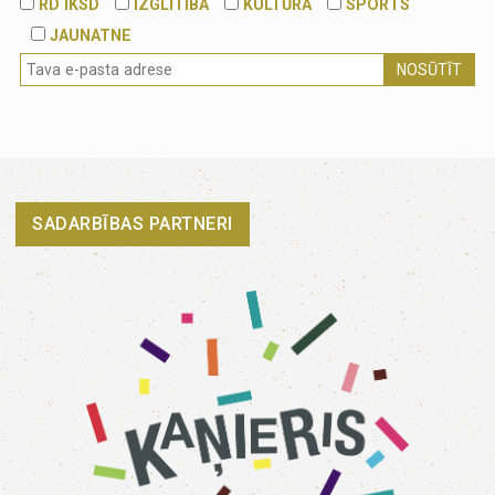
RD IKSD
IZGLĪTĪBA
KULTŪRA
SPORTS
JAUNATNE
NOSŪTĪT
SADARBĪBAS PARTNERI