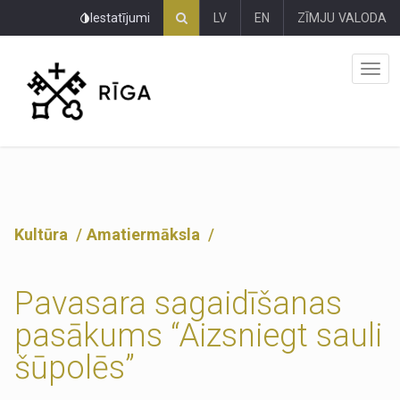
Pāriet
Iestatījumi
LV
EN
ZĪMJU VALODA
uz
lapas
saturu
Kultūra
Amatiermāksla
Pavasara sagaidīšanas
pasākums “Aizsniegt sauli
šūpolēs”