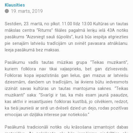
Klausīties
19. marts, 2019
Sestdien, 23. martā, no plkst. 11.00 līdz 13.00 Kultūras un tautas
mākslas centra “Ritums” filiāles pagalmā Ieriķu ielā 43A notiks
pasākums “Aizsniegt sauli šūpolēs”, kurā būs iespēja atgriezties
pie senajām latviešu tradīcijām un svinēt pavasara atnākšanu.
Ieeja pasākumā bez maksas.
Pasākumu vadīs tautas mūzikas grupa “Teikas muzikanti”,
kuriem folklora nav tikai vaļasprieks, bet gan dzīvesveids.
Folkloras kopa iepazīstinās gan lielus, gan mazus ar latviešu
dziesmām, dančiem un tradīcijām, lai ikviens būtu iedvesmots
izzināt savas kultūras un tautas mantojuma saknes. “Teikas
muzikanti” saka: “Svarīgi ir tas, ka mēs esam jaunā paaudze,
kas aktīvi ir iesaistījusies folkloras kustībā, jo cilvēkiem, redzot,
ka tieši jaunieši ar sirdi un dvēseli dzied un dejo, rodas pozitīvas
emocijas un dziļāka interese par notiekošo.”
Pasākumā tradicionāli notiks olu krāsošana izmantojot dabas