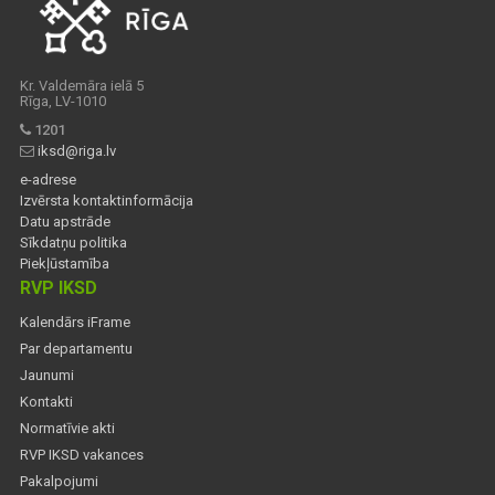
Kr. Valdemāra ielā 5
Rīga, LV-1010
1201
iksd@riga.lv
e-adrese
Izvērsta kontaktinformācija
Datu apstrāde
Sīkdatņu politika
Piekļūstamība
RVP IKSD
Kalendārs iFrame
Par departamentu
Jaunumi
Kontakti
Normatīvie akti
RVP IKSD vakances
Pakalpojumi