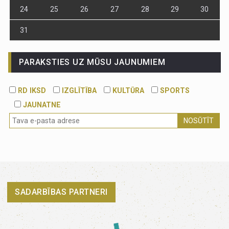
24
25
26
27
28
29
30
31
PARAKSTIES UZ MŪSU JAUNUMIEM
RD IKSD
IZGLĪTĪBA
KULTŪRA
SPORTS
JAUNATNE
NOSŪTĪT
SADARBĪBAS PARTNERI