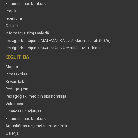
Finansēšanas konkursi
Projekti
Iepirkumi
Galerija
Informācija zīmju valodā
Iestājpārbaudījuma MATEMĀTIKĀ uz 7. klasi rezultāti (2026)
Iestājpārbaudījuma MATEMĀTIKĀ rezultāti uz 10. klasi
IZGLĪTĪBA
Skolas
Pirmsskolas
Brīvais laiks
Pedagogiem
Pedagoģiski medicīniskā komisija
Vakances
Licences un atļaujas
Finansēšanas konkursi
Ārpuskārtas uzņemšanas komisija
Galerija