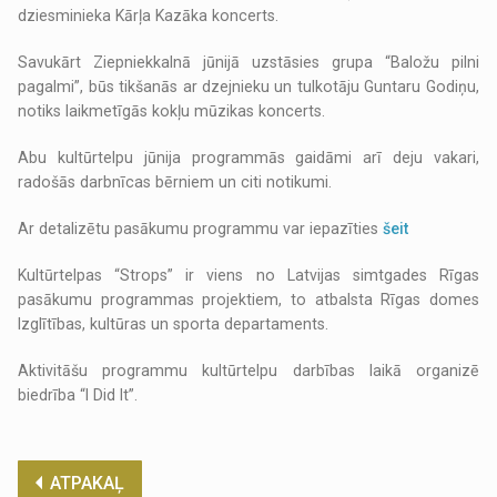
dziesminieka Kārļa Kazāka koncerts.
Savukārt Ziepniekkalnā jūnijā uzstāsies grupa “Baložu pilni
pagalmi”, būs tikšanās ar dzejnieku un tulkotāju Guntaru Godiņu,
notiks laikmetīgās kokļu mūzikas koncerts.
Abu kultūrtelpu jūnija programmās gaidāmi arī deju vakari,
radošās darbnīcas bērniem un citi notikumi.
Ar detalizētu pasākumu programmu var iepazīties
šeit
Kultūrtelpas “Strops” ir viens no Latvijas simtgades Rīgas
pasākumu programmas projektiem, to atbalsta Rīgas domes
Izglītības, kultūras un sporta departaments.
Aktivitāšu programmu kultūrtelpu darbības laikā organizē
biedrība “I Did It”.
ATPAKAĻ