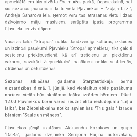
apmeklētājiem tiks atvērta Ēbelmuižas parkā, Ziepniekkalnā, bet
šīs sezonas jaunums ir kultūrvieta Pļavniekos – “Zaļajā birzī”,
Andreja Saharova ielā. Ņemot vērā tās atrašanās vietu līdzās
dzīvojamo māju masīviem, sarūpēta īpaša programma
Pļavnieku iedzīvotājiem.
Vasaras laikā “Stropos” notiks daudzveidīgi kultūras, izklaides
un izzinoši pasākumi. Pļavnieku “Stropā” apmeklētāji tiks gaidīti
sestdienu priekšpusdienā, kā arī trešdienu un piektdienu
vakaros, savukārt Ziepniekkalnā pasākumi notiks sestdienās,
otrdienās un ceturtdienās.
Sezonas atklāšana gaidāma Starptautiskajā bērnu
aizsardzības dienā, 1. jūnijā, kad vienlaikus abās pasākumu
norises vietās būs skatāmas teātra izrādes bērniem. Plkst.
12.00 Pļavniekos bērni varēs redzēt etīžu iestudējumu "Leļļu
laiks", bet Ziepniekkalnā notiks apvienības "Trīs gaisi" izrāde
bērniem "Saule un mēness".
Pļavniekos jūnijā uzstāsies Aleksandrs Kazakovs un grupa
“Da’Ba”, gaidāms dzejnieka Semjona Haņina autorvakars,