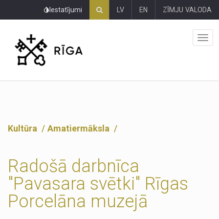
Pāriet
Iestatījumi
LV
EN
ZĪMJU VALODA
uz
lapas
saturu
Kultūra
Amatiermāksla
Radošā darbnīca
"Pavasara svētki" Rīgas
Porcelāna muzejā