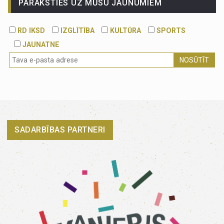
PARAKSTIES UZ MŪSU JAUNUMIEM
RD IKSD
IZGLĪTĪBA
KULTŪRA
SPORTS
JAUNATNE
NOSŪTĪT
SADARBĪBAS PARTNERI