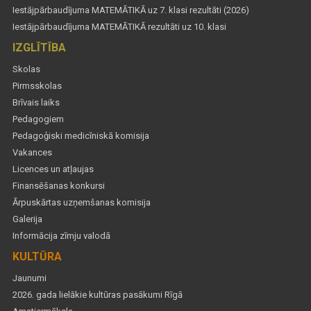
Iestājpārbaudījuma MATEMĀTIKĀ uz 7. klasi rezultāti (2026)
Iestājpārbaudījuma MATEMĀTIKĀ rezultāti uz 10. klasi
IZGLĪTĪBA
Skolas
Pirmsskolas
Brīvais laiks
Pedagogiem
Pedagoģiski medicīniskā komisija
Vakances
Licences un atļaujas
Finansēšanas konkursi
Ārpuskārtas uzņemšanas komisija
Galerija
Informācija zīmju valodā
KULTŪRA
Jaunumi
2026. gada lielākie kultūras pasākumi Rīgā