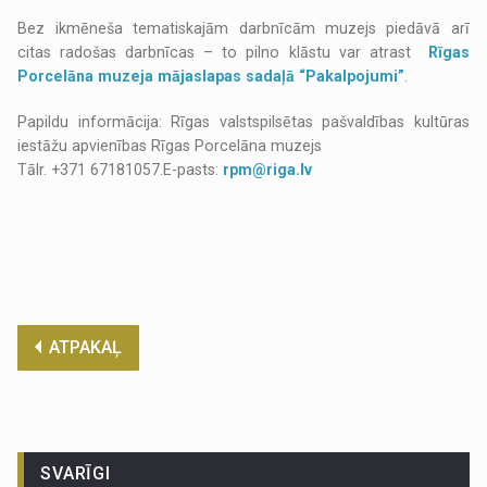
Bez ikmēneša tematiskajām darbnīcām muzejs piedāvā arī
citas radošas darbnīcas – to pilno klāstu var atrast
Rīgas
Porcelāna muzeja mājaslapas sadaļā “Pakalpojumi”
.
Papildu informācija: Rīgas valstspilsētas pašvaldības kultūras
iestāžu apvienības Rīgas Porcelāna muzejs
Tālr. +371 67181057.E-pasts:
rpm@riga.lv
ATPAKAĻ
SVARĪGI