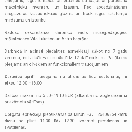
sniegumu, iegūt iemaņas un prasmes strādājot ar porcelāna
mākslinieku inventāru un krāsām. Pēc apdedzināšanas
virsglazūras krāsas iekusīs glazūrā un trauki iegūs raksturīgo
mirdzumu un izturību.
Radošo dekorēšanas darbnīcu vadīs muzejpedagoģes,
mākslinieces Vita Lukstiņa un Astra Kaprāne.
Darbnīcā ir aicināti piedalīties apmeklētāji sākot no 7 gadu
vecuma, individuāli vai grupās līdz 12 dalībniekiem. Pasākums
pieejams arī cilvēkiem ar funkcionāliem traucējumiem.
Darbnīca aprīlī pieejama no otrdienas līdz sestdienai, no
plkst. 12.00 –18.00
.
Dalības maksa no 5.50–19.10 EUR (atkarībā no apgleznojamā
priekšmeta vērtības).
Obligāta iepriekšējā pieteikšanās pa tālruni +371 26406354 katru
dienu no plkst. 11.30 līdz 17.30, izņemot pirmdienas un
svētdienas.