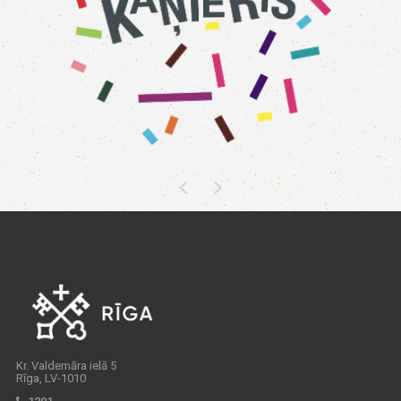
Kr. Valdemāra ielā 5
Rīga, LV-1010