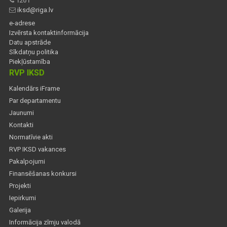
1201
iksd@riga.lv
e-adrese
Izvērsta kontaktinformācija
Datu apstrāde
Sīkdatņu politika
Piekļūstamība
RVP IKSD
Kalendārs iFrame
Par departamentu
Jaunumi
Kontakti
Normatīvie akti
RVP IKSD vakances
Pakalpojumi
Finansēšanas konkursi
Projekti
Iepirkumi
Galerija
Informācija zīmju valodā