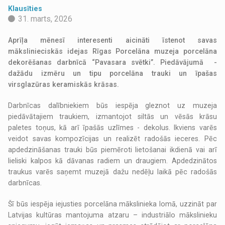
Klausīties
31. marts, 2026
Aprīļa mēnesī interesenti aicināti īstenot savas
mākslinieciskās idejas Rīgas Porcelāna muzeja porcelāna
dekorēšanas darbnīcā “Pavasara svētki”. Piedāvājumā -
dažādu izmēru un tipu porcelāna trauki un īpašas
virsglazūras keramiskās krāsas.
Darbnīcas dalībniekiem būs iespēja gleznot uz muzeja
piedāvātajiem traukiem, izmantojot siltās un vēsās krāsu
paletes toņus, kā arī īpašās uzlīmes - dekolus. Ikviens varēs
veidot savas kompozīcijas un realizēt radošās ieceres. Pēc
apdedzināšanas trauki būs piemēroti lietošanai ikdienā vai arī
lieliski kalpos kā dāvanas radiem un draugiem. Apdedzinātos
traukus varēs saņemt muzejā dažu nedēļu laikā pēc radošās
darbnīcas.
Šī būs iespēja iejusties porcelāna mākslinieka lomā, uzzināt par
Latvijas kultūras mantojuma atzaru – industriālo mākslinieku