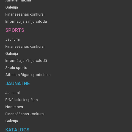
Amatiermāksla
Galerija
Finansēšanas konkursi
Informācija zīmju valodā
SPORTS
Jaunumi
Finansēšanas konkursi
Galerija
Informācija zīmju valodā
Skolu sports
Atbalsts Rīgas sportistiem
JAUNATNE
Jaunumi
Brīvā laika iespējas
Nometnes
Finansēšanas konkursi
Galerija
KATALOGS