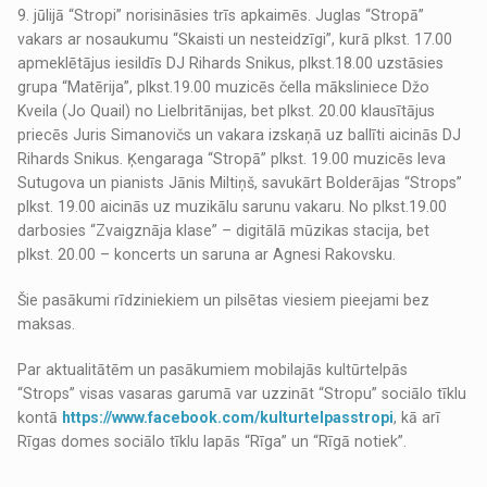
9. jūlijā “Stropi” norisināsies trīs apkaimēs. Juglas “Stropā”
vakars ar nosaukumu “Skaisti un nesteidzīgi”, kurā plkst. 17.00
apmeklētājus iesildīs DJ Rihards Snikus, plkst.18.00 uzstāsies
grupa “Matērija”, plkst.19.00 muzicēs čella māksliniece Džo
Kveila (Jo Quail) no Lielbritānijas, bet plkst. 20.00 klausītājus
priecēs Juris Simanovičs un vakara izskaņā uz ballīti aicinās DJ
Rihards Snikus. Ķengaraga “Stropā” plkst. 19.00 muzicēs Ieva
Sutugova un pianists Jānis Miltiņš, savukārt Bolderājas “Strops”
plkst. 19.00 aicinās uz muzikālu sarunu vakaru. No plkst.19.00
darbosies “Zvaigznāja klase” – digitālā mūzikas stacija, bet
plkst. 20.00 – koncerts un saruna ar Agnesi Rakovsku.
Šie pasākumi rīdziniekiem un pilsētas viesiem pieejami bez
maksas.
Par aktualitātēm un pasākumiem mobilajās kultūrtelpās
“Strops” visas vasaras garumā var uzzināt “Stropu” sociālo tīklu
kontā
https://www.facebook.com/kulturtelpasstropi
, kā arī
Rīgas domes sociālo tīklu lapās “Rīga” un “Rīgā notiek”.