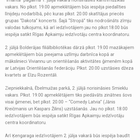
vakars. No plkst. 19.00 apmeklētājiem būs iespēja piedalīties
līnijdeju nodarbībā, pēc kuras plkst. 20.00 skatītājus priecēs
grupas “Dakota” koncerts. Šajā “Stropā” tiks nodrošināts zīmju
valodas tulkojums, kā arī iedzīvotājiem jau no plkst.18.00 būs
iespēja satikt Rīgas Apkaimju iedzīvotāju centra koordinatoru.
2. jūlijā Bolderājas filiālbibliotēkas dārzā plkst. 19.00 mazākajiem
apmeklētājiem būs pieejama uzlīmju darbnīca kopā ar
mākslinieci Viviannu un orientēšanās aktivitātes ģimenēm kopā
ar Latvijas Orientēšanās federāciju. Plkst. 20.00 uzstāsies džeza
kvartets ar Elzu Rozentāli.
Ziepniekkalnā, Ēbelmuižas parkā, 2. jūlijā norisināsies Smieklu
vakars. Plkst. 19.00 apmeklētājiem tiks piedāvāts zinātnes šovs
visai ģimenei, bet plkst. 20.00 – “Comedy Latvia” (Jānis
Kreičmanis un Kaspars Žilins) uzstāšanās. Jau no plkst. 18.00
iedzīvotājiem būs iespēja satikt Rīgas Apkaimju iedzīvotāju
centra koordinatoru.
Arī Ķengaraga iedzīvotājiem 2. jūlija vakarā būs iespēja baudīt