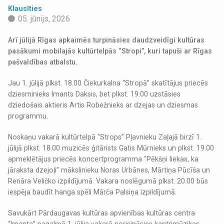
Klausīties
05. jūnijs, 2026
Arī jūlijā Rīgas apkaimēs turpināsies daudzveidīgi kultūras
pasākumi mobilajās kultūrtelpās “Stropi”, kuri tapuši ar Rīgas
pašvaldības atbalstu.
Jau 1. jūlijā plkst. 18.00 Čiekurkalna “Stropā” skatītājus priecēs
dziesminieks Imants Daksis, bet plkst. 19.00 uzstāsies
dziedošais aktieris Artis Robežnieks ar dzejas un dziesmas
programmu.
Noskaņu vakarā kultūrtelpā “Strops” Pļavnieku Zaļajā birzī 1.
jūlijā plkst. 18.00 muzicēs ģitārists Gatis Mūrnieks un plkst. 19.00
apmeklētājus priecēs koncertprogramma “Pēkšņi liekas, ka
jāraksta dzejoļi” mākslinieku Noras Urbānes, Mārtiņa Pūcīša un
Renāra Veličko izpildījumā. Vakara noslēgumā plkst. 20.00 būs
iespēja baudīt hanga spēli Mārča Palsiņa izpildījumā.
Savukārt Pārdaugavas kultūras apvienības kultūras centra
“Imanta” pagalmā 1. jūlija vakarā norisināsies kantrimūzikas