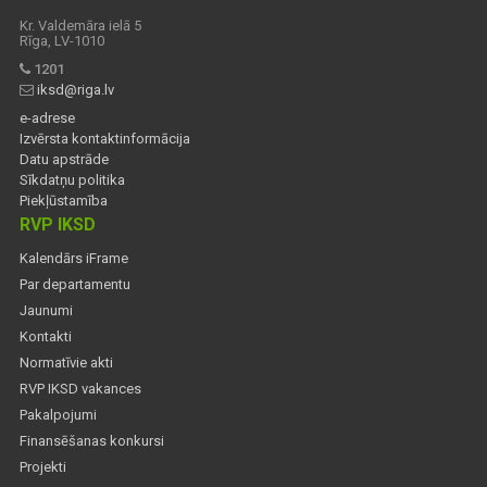
Kr. Valdemāra ielā 5
Rīga, LV-1010
1201
iksd@riga.lv
e-adrese
Izvērsta kontaktinformācija
Datu apstrāde
Sīkdatņu politika
Piekļūstamība
RVP IKSD
Kalendārs iFrame
Par departamentu
Jaunumi
Kontakti
Normatīvie akti
RVP IKSD vakances
Pakalpojumi
Finansēšanas konkursi
Projekti