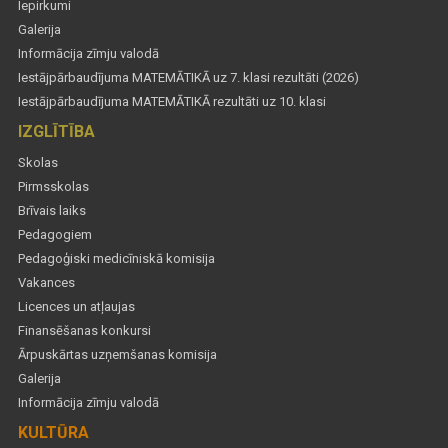
Iepirkumi
Galerija
Informācija zīmju valodā
Iestājpārbaudījuma MATEMĀTIKĀ uz 7. klasi rezultāti (2026)
Iestājpārbaudījuma MATEMĀTIKĀ rezultāti uz 10. klasi
IZGLĪTĪBA
Skolas
Pirmsskolas
Brīvais laiks
Pedagogiem
Pedagoģiski medicīniskā komisija
Vakances
Licences un atļaujas
Finansēšanas konkursi
Ārpuskārtas uzņemšanas komisija
Galerija
Informācija zīmju valodā
KULTŪRA