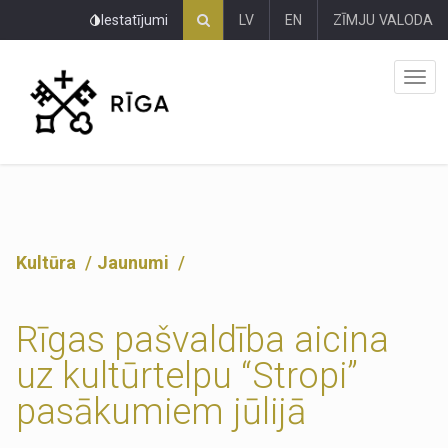
Pāriet
Iestatījumi
LV
EN
ZĪMJU VALODA
uz
lapas
saturu
Kultūra
Jaunumi
Rīgas pašvaldība aicina
uz kultūrtelpu “Stropi”
pasākumiem jūlijā