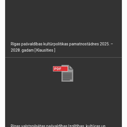
Rīgas pašvaldības kultūrpolitikas pamatnostādnes 2025. –
2028. gadam
[ Klausīties ]
Rīgas valstspilsētas pašvaldības Izglītības, kultūras un