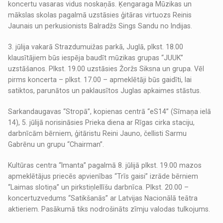
koncertu vasaras vidus noskaņās. Ķengaraga Mūzikas un
mākslas skolas pagalmā uzstāsies ģitāras virtuozs Reinis
Jaunais un perkusionists Balradžs Sings Sandu no Indijas.
3. jūlija vakarā Strazdumuižas parkā, Juglā, plkst. 18.00
klausītājiem būs iespēja baudīt mūzikas grupas “JUUK”
uzstāšanos. Plkst. 19.00 uzstāsies Žoržs Siksna un grupa. Vēl
pirms koncerta – plkst. 17.00 – apmeklētāji būs gaidīti, lai
satiktos, parunātos un paklausītos Juglas apkaimes stāstus.
Sarkandaugavas “Stropā”, kopienas centrā “eS14” (Sīmaņa ielā
14), 5. jūlijā norisināsies Prieka diena ar Rīgas cirka staciju,
darbnīcām bērniem, ģitāristu Reini Jauno, čellisti Sarmu
Gabrēnu un grupu “Chairman”.
Kultūras centra “Imanta” pagalmā 8. jūlijā plkst. 19.00 mazos
apmeklētājus priecēs apvienības “Trīs gaisi” izrāde bērniem
“Laimas slotiņa” un pirkstiņlellīšu darbnīca. Plkst. 20.00 –
koncertuzvedums “Satikšanās” ar Latvijas Nacionālā teātra
aktieriem. Pasākumā tiks nodrošināts zīmju valodas tulkojums.