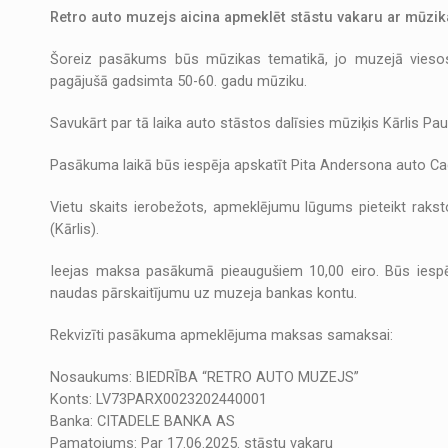
Retro auto muzejs aicina apmeklēt stāstu vakaru ar mūzikas
Šoreiz pasākums būs mūzikas tematikā, jo muzejā viesosi
pagājušā gadsimta 50-60. gadu mūziku.
Savukārt par tā laika auto stāstos dalīsies mūziķis Kārlis Pau
Pasākuma laikā būs iespēja apskatīt Pita Andersona auto Cadi
Vietu skaits ierobežots, apmeklējumu lūgums pieteikt raks
(Kārlis).
Ieejas maksa pasākumā pieaugušiem 10,00 eiro. Būs iesp
naudas pārskaitījumu uz muzeja bankas kontu.
Rekvizīti pasākuma apmeklējuma maksas samaksai:
Nosaukums: BIEDRĪBA “RETRO AUTO MUZEJS”
Konts: LV73PARX0023202440001
Banka: CITADELE BANKA AS
Pamatojums: Par 17.06.2025. stāstu vakaru