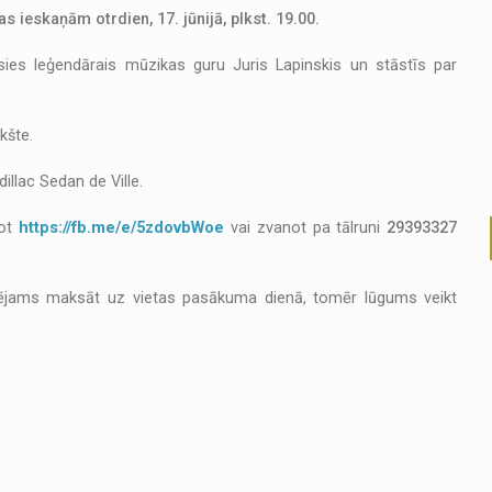
 ieskaņām otrdien, 17. jūnijā, plkst. 19.00.
es leģendārais mūzikas guru Juris Lapinskis un stāstīs par
kšte.
llac Sedan de Ville.
tot
https://fb.me/e/5zdovbWoe
vai zvanot pa tālruni
29393327
ējams maksāt uz vietas pasākuma dienā, tomēr lūgums veikt