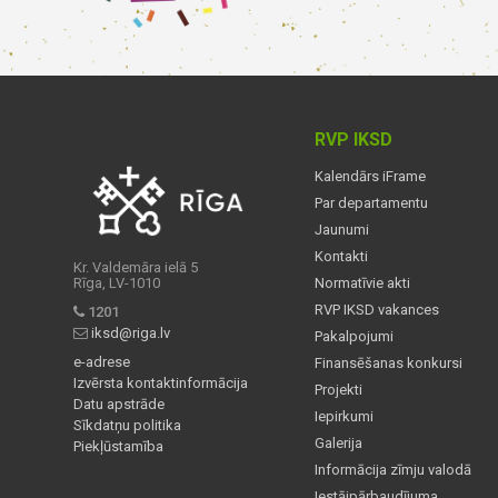
RVP IKSD
Kalendārs iFrame
Par departamentu
Jaunumi
Kontakti
Kr. Valdemāra ielā 5
Rīga, LV-1010
Normatīvie akti
RVP IKSD vakances
1201
iksd@riga.lv
Pakalpojumi
e-adrese
Finansēšanas konkursi
Izvērsta kontaktinformācija
Projekti
Datu apstrāde
Iepirkumi
Sīkdatņu politika
Galerija
Piekļūstamība
Informācija zīmju valodā
Iestājpārbaudījuma