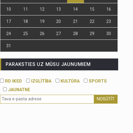
10
11
12
13
14
15
16
17
18
19
20
21
22
23
24
25
26
27
28
29
30
31
PARAKSTIES UZ MŪSU JAUNUMIEM
RD IKSD
IZGLĪTĪBA
KULTŪRA
SPORTS
JAUNATNE
NOSŪTĪT