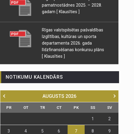
pamatnostādnes 2025. – 2028.
gadam
[ Klausīties ]
Rīgas valstspilsētas pašvaldības
Izglītības, kultūras un sporta
departamenta 2026. gada
līdzfinansēšanas konkursu plāns
[ Klausīties ]
NOTIKUMU KALENDĀRS
AUGUSTS
2026
PR
OT
TR
CT
PK
SS
SV
1
2
3
4
5
6
7
8
9