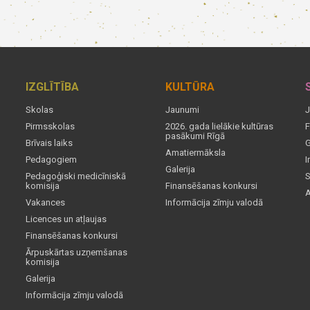
IZGLĪTĪBA
KULTŪRA
Skolas
Jaunumi
J
Pirmsskolas
2026. gada lielākie kultūras
F
pasākumi Rīgā
Brīvais laiks
G
Amatiermāksla
Pedagogiem
I
Galerija
Pedagoģiski medicīniskā
S
komisija
Finansēšanas konkursi
A
Vakances
Informācija zīmju valodā
Licences un atļaujas
Finansēšanas konkursi
Ārpuskārtas uzņemšanas
komisija
Galerija
Informācija zīmju valodā