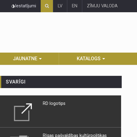
Iestatījumi
LV
EN
ZĪMJU VALODA
JAUNATNE
KATALOGS
SVARĪGI
RD logotips
Rīgas pašvaldības kultūrpolitikas