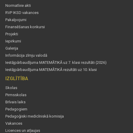
Normatīvie akti
RVP IKSD vakances
Pakalpojumi
Finansēšanas konkursi
Projekti
Iepirkumi
Galerija
Informācija zīmju valodā
Iestājpārbaudījuma MATEMĀTIKĀ uz 7. klasi rezultāti (2026)
Iestājpārbaudījuma MATEMĀTIKĀ rezultāti uz 10. klasi
IZGLĪTĪBA
Skolas
Pirmsskolas
Brīvais laiks
Pedagogiem
Pedagoģiski medicīniskā komisija
Vakances
Licences un atļaujas