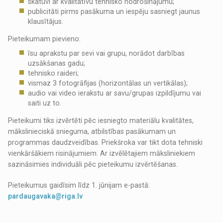
skatuvi ar kvalitatīvu tehnisko nodrošinājumu;
publicitāti pirms pasākuma un iespēju sasniegt jaunus
klausītājus.
Pieteikumam pievieno:
īsu aprakstu par sevi vai grupu, norādot darbības
uzsākšanas gadu;
tehnisko raideri;
vismaz 3 fotogrāfijas (horizontālas un vertikālas);
audio vai video ierakstu ar savu/grupas izpildījumu vai
saiti uz to.
Pieteikumi tiks izvērtēti pēc iesniegto materiālu kvalitātes,
mākslinieciskā snieguma, atbilstības pasākumam un
programmas daudzveidības. Priekšroka var tikt dota tehniski
vienkāršākiem risinājumiem. Ar izvēlētajiem māksliniekiem
sazināsimies individuāli pēc pieteikumu izvērtēšanas.
Pieteikumus gaidīsim līdz 1. jūnijam e-pastā:
pardaugavaka@riga.lv