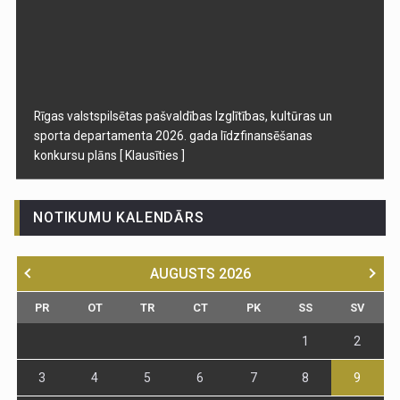
Rīgas valstspilsētas pašvaldības Izglītības, kultūras un
sporta departamenta 2026. gada līdzfinansēšanas
konkursu plāns
[ Klausīties ]
NOTIKUMU KALENDĀRS
AUGUSTS
2026
PR
OT
TR
CT
PK
SS
SV
1
2
3
4
5
6
7
8
9