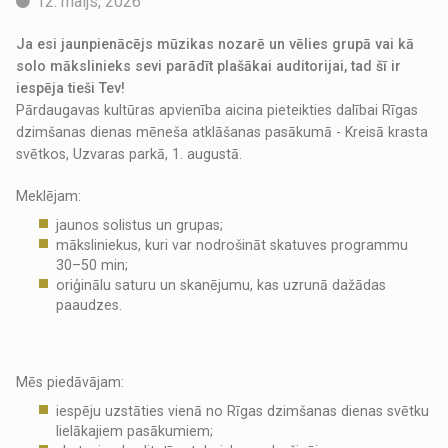
12. maijs, 2026
Ja esi jaunpienācējs mūzikas nozarē un vēlies grupā vai kā
solo mākslinieks sevi parādīt plašākai auditorijai, tad šī ir
iespēja tieši Tev!
Pārdaugavas kultūras apvienība aicina pieteikties dalībai Rīgas
dzimšanas dienas mēneša atklāšanas pasākumā - Kreisā krasta
svētkos, Uzvaras parkā, 1. augustā.
Meklējam:
jaunos solistus un grupas;
māksliniekus, kuri var nodrošināt skatuves programmu
30–50 min;
oriģinālu saturu un skanējumu, kas uzrunā dažādas
paaudzes.
Mēs piedāvājam:
iespēju uzstāties vienā no Rīgas dzimšanas dienas svētku
lielākajiem pasākumiem;