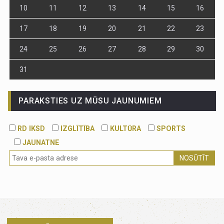
10
11
12
13
14
15
16
17
18
19
20
21
22
23
24
25
26
27
28
29
30
31
PARAKSTIES UZ MŪSU JAUNUMIEM
RD IKSD
IZGLĪTĪBA
KULTŪRA
SPORTS
JAUNATNE
NOSŪTĪT