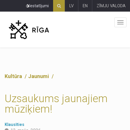
Pāriet
Iestatījumi
LV
EN
ZĪMJU VALODA
uz
lapas
saturu
Kultūra
Jaunumi
Uzsaukums jaunajiem
mūziķiem!
Klausīties