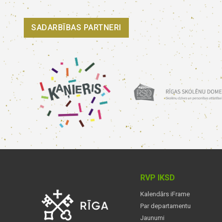
SADARBĪBAS PARTNERI
RVP IKSD
Kalendārs iFrame
Par departamentu
Jaunumi