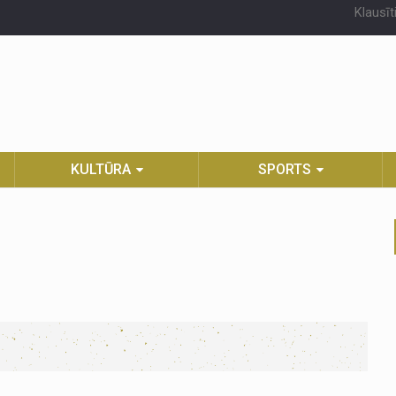
Klausīt
KULTŪRA
SPORTS