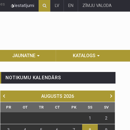
ies
Iestatījumi
LV
EN
ZĪMJU VALODA
JAUNATNE
KATALOGS
NOTIKUMU KALENDĀRS
AUGUSTS
2026
PR
OT
TR
CT
PK
SS
SV
1
2
3
4
5
6
7
8
9