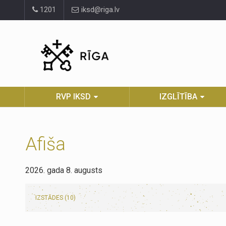
Pāriet
1201
iksd@riga.lv
uz
lapas
saturu
RVP IKSD
IZGLĪTĪBA
Afiša
2026. gada 8. augusts
IZSTĀDES (10)