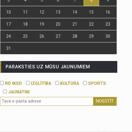
10
11
12
13
14
15
16
17
18
19
20
21
22
23
24
25
26
27
28
29
30
31
PARAKSTIES UZ MŪSU JAUNUMIEM
RD IKSD
IZGLĪTĪBA
KULTŪRA
SPORTS
JAUNATNE
NOSŪTĪT