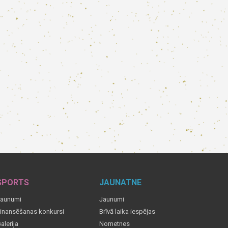
SPORTS
JAUNATNE
aunumi
Jaunumi
inansēšanas konkursi
Brīvā laika iespējas
alerija
Nometnes