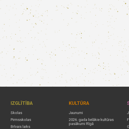
IZGLĪTĪBA
KULTŪRA
Skolas
Jaunumi
J
Pirmsskolas
2026. gada lielākie kultūras
F
pasākumi Rīgā
Brīvais laiks
G