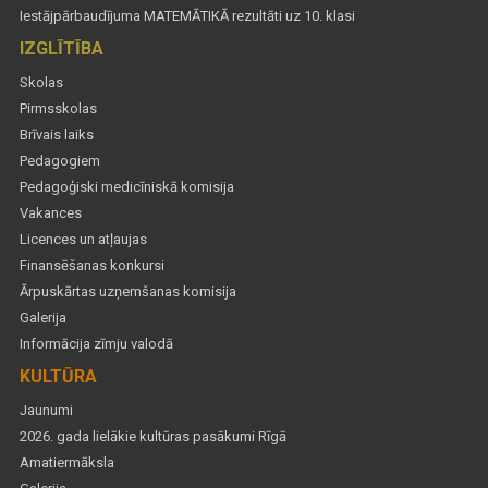
Iestājpārbaudījuma MATEMĀTIKĀ rezultāti uz 10. klasi
IZGLĪTĪBA
Skolas
Pirmsskolas
Brīvais laiks
Pedagogiem
Pedagoģiski medicīniskā komisija
Vakances
Licences un atļaujas
Finansēšanas konkursi
Ārpuskārtas uzņemšanas komisija
Galerija
Informācija zīmju valodā
KULTŪRA
Jaunumi
2026. gada lielākie kultūras pasākumi Rīgā
Amatiermāksla