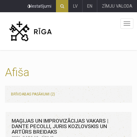
Pāriet
Iestatījumi
LV
EN
ZĪMJU VALODA
uz
lapas
saturu
Afiša
BRĪVDABAS PASĀKUMI (2)
MAĢIJAS UN IMPROVIZĀCIJAS VAKARS |
DANTE PECOLLI, JURIS KOZLOVSKIS UN
ARTŪRS BREIDAKS