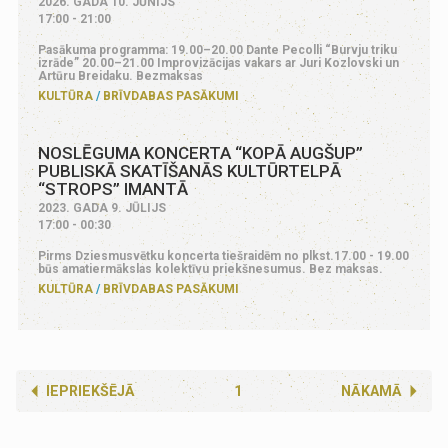
2026. GADA 10. JŪNIJS
17:00 - 21:00
Pasākuma programma: 19.00–20.00 Dante Pecolli “Burvju triku
izrāde” 20.00–21.00 Improvizācijas vakars ar Juri Kozlovski un
Artūru Breidaku. Bezmaksas
KULTŪRA
BRĪVDABAS PASĀKUMI
NOSLĒGUMA KONCERTA “KOPĀ AUGŠUP”
PUBLISKĀ SKATĪŠANĀS KULTŪRTELPĀ
“STROPS” IMANTĀ
2023. GADA 9. JŪLIJS
17:00 - 00:30
Pirms Dziesmusvētku koncerta tiešraidēm no plkst.17.00 - 19.00
būs amatiermākslas kolektīvu priekšnesumus. Bez maksas.
KULTŪRA
BRĪVDABAS PASĀKUMI
IEPRIEKŠĒJĀ
1
NĀKAMĀ