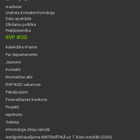
e-adrese
Izvērsta kontaktinformācija
Datu apstrāde
Sīkdatņu politika
Piekļūstamība
RVP IKSD
Kalendārs iFrame
Par departamentu
Jaunumi
Kontakti
Normatīvie akti
RVP IKSD vakances
Pakalpojumi
Finansēšanas konkursi
Projekti
Iepirkumi
Galerija
Informācija zīmju valodā
Iestājpārbaudījuma MATEMĀTIKĀ uz 7. klasi rezultāti (2026)