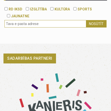
RD IKSD
IZGLĪTĪBA
KULTŪRA
SPORTS
JAUNATNE
NOSŪTĪT
SADARBĪBAS PARTNERI