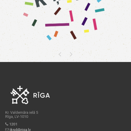
Kr. Valdemāra ielā 5
Rīga, LV-1010
1201
iksd@riga.lv