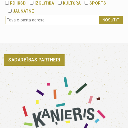
RD IKSD
IZGLĪTĪBA
KULTŪRA
SPORTS
JAUNATNE
NOSŪTĪT
SADARBĪBAS PARTNERI