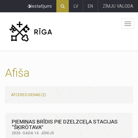
Pāriet
Iestatījumi
LV
EN
ZĪMJU VALODA
uz
lapas
saturu
Afiša
ATCERES DIENAS (2)
PIEMIŅAS BRĪDIS PIE DZELZCEĻA STACIJAS
“ŠĶIROTAVA”
2026. GADA 14. JŪNIJS