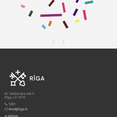
Kr. Valdemāra ielā 5
Rīga, LV-1010
1201
iksd@riga.lv
e-adrese