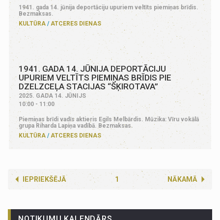
1941. gada 14. jūnija deportāciju upuriem veltīts piemiņas brīdis.
Bezmaksas.
KULTŪRA
ATCERES DIENAS
1941. GADA 14. JŪNIJA DEPORTĀCIJU
UPURIEM VELTĪTS PIEMIŅAS BRĪDIS PIE
DZELZCEĻA STACIJAS “ŠĶIROTAVA”
2025. GADA 14. JŪNIJS
10:00 - 11:00
Piemiņas brīdi vadīs aktieris Egils Melbārdis. Mūzika: Vīru vokālā
grupa Riharda Lapiņa vadībā. Bezmaksas.
KULTŪRA
ATCERES DIENAS
IEPRIEKŠĒJĀ
1
NĀKAMĀ
NOTIKUMU KALENDĀRS