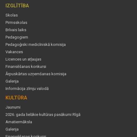
IZGLĪTĪBA
Skolas
Pirmsskolas
Brīvais laiks
Pedagogiem
Pedagoģiski medicīniskā komisija
Vakances
Licences un atļaujas
Finansēšanas konkursi
Ārpuskārtas uzņemšanas komisija
Galerija
Informācija zīmju valodā
KULTŪRA
Jaunumi
2026. gada lielākie kultūras pasākumi Rīgā
Amatiermāksla
Galerija
Finansēšanas konkursi