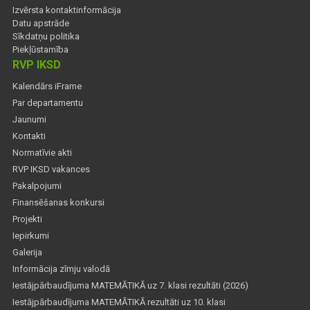
Izvērsta kontaktinformācija
Datu apstrāde
Sīkdatņu politika
Piekļūstamība
RVP IKSD
Kalendārs iFrame
Par departamentu
Jaunumi
Kontakti
Normatīvie akti
RVP IKSD vakances
Pakalpojumi
Finansēšanas konkursi
Projekti
Iepirkumi
Galerija
Informācija zīmju valodā
Iestājpārbaudījuma MATEMĀTIKĀ uz 7. klasi rezultāti (2026)
Iestājpārbaudījuma MATEMĀTIKĀ rezultāti uz 10. klasi