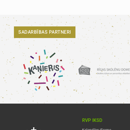
SADARBĪBAS PARTNERI
RVP IKSD
Kalendārs iFrame