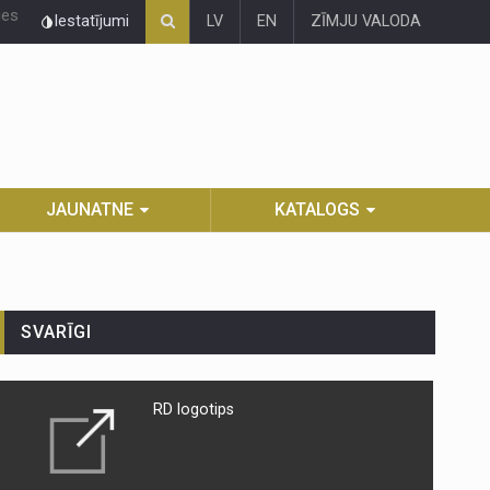
ies
Iestatījumi
LV
EN
ZĪMJU VALODA
JAUNATNE
KATALOGS
SVARĪGI
RD logotips