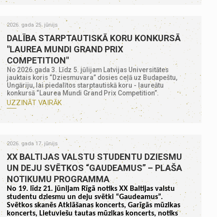
2026. gada 25. jūnijs
DALĪBA STARPTAUTISKĀ KORU KONKURSĀ
"LAUREA MUNDI GRAND PRIX
COMPETITION"
No 2026.gada 3. Līdz 5. jūlijam Latvijas Universitātes
jauktais koris “Dziesmuvara” dosies ceļā uz Budapeštu,
Ungāriju, lai piedalītos starptautiskā koru - laureātu
konkursā “Laurea Mundi Grand Prix Competition”.
UZZINĀT VAIRĀK
2026. gada 17. jūnijs
XX BALTIJAS VALSTU STUDENTU DZIESMU
UN DEJU SVĒTKOS “GAUDEAMUS” – PLAŠA
NOTIKUMU PROGRAMMA
No 19. līdz 21. jūnijam Rīgā notiks XX Baltijas valstu
studentu dziesmu un deju svētki “Gaudeamus”.
Svētkos skanēs Atklāšanas koncerts, Garīgās mūzikas
koncerts, Lietuviešu tautas mūzikas koncerts, notiks