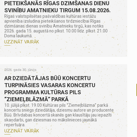
PIETEIKŠANĀS RĪGAS DZIMŠANAS DIENU
SVINĪBU AMATNIEKU TIRGUM 15.08.2026.
Rīgas valstspilsētas pašvaldības kultūras iestāžu
apvienība izsludina pieteikšanos tirdzniecībai Rīgas
dzimšanas dienas svinību Amatnieku tirgū, kas notiks
2026. gada 15. augustā no plkst. 10.00 līdz. plkst. 21.00
Doma laukumā.
UZZINĀT VAIRĀK
2026. gada 30. jūnijs
AR DZIEDĀTĀJAS BŪŪ KONCERTU
TURPINĀSIES VASARAS KONCERTU
PROGRAMMA KULTŪRAS PILS
“ZIEMEĻBLĀZMĀ” PARKĀ
10. jūlijā plkst. 19.00 Kultūras pils “Ziemeļblāzma” parkā
koncertu sniegs dziedātāja, dziesmu autore un producente
Būū. Brīvdabas koncertā skanēs gan klausītāju jau iepazīti
skaņdarbi, gan dziesmas no mākslinieces jaunākā
repertuāra.
UZZINĀT VAIRĀK