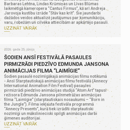
Barbaras Lehtna, Lindas Krūmiņas un Līvas Blūmas
laikmetīgā kameropera “Cantus Firmus”, kā arī Andreja
Jarovoja kustību izrāde “Stāv kas krīt”. Šie jaundarbi
dažādos veidos aktualizē jautājumus par komunikāciju,
varu, robežām un cilvēka attiecībām ar apkārtējo pasauli.
UZZINĀT VAIRĀK
2026. gada 25. jūnijs
ŠODIEN ANSĪ FESTIVĀLĀ PASAULES
PIRMIZRĀDI PIEDZĪVO EDMUNDA JANSONA
ANIMĀCIJAS FILMA “LAIMĪGIE”
Šodien pasaulē nozīmīgākajā animācijas filmu notikumā
-
Ansī Starptautiskajā animācijas filmu festivālā
(Annecy
International Animation Film Festival) pasaules
pirmizrādi piedzīvo animācijas studijā “Atom Art” tapusī
režisora Edmunda Jansona pilnmetrāžas animācijas
filma “Laimīgie” (starptautiskais nosaukums – “Born in
the Jungle”). Filma iekļauta festivāla programmā
“Annecy Presents”, kurā tiek izrādīti starptautiski
nozīmīgi un mākslinieciski spilgti animācijas darbi
ģimenes auditorijai.
UZZINĀT VAIRĀK