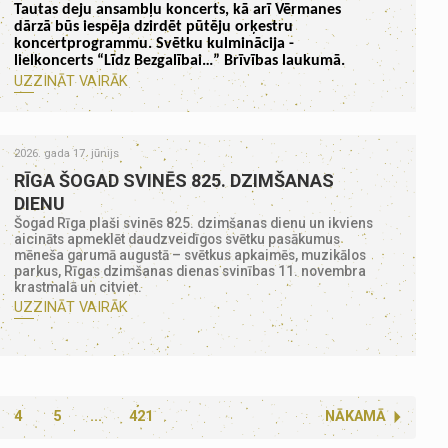
Tautas deju ansambļu koncerts, kā arī Vērmanes
dārzā būs iespēja dzirdēt pūtēju orķestru
koncertprogrammu. Svētku kulminācija -
lielkoncerts “Līdz Bezgalībai…” Brīvības laukumā.
UZZINĀT VAIRĀK
2026. gada 17. jūnijs
RĪGA ŠOGAD SVINĒS 825. DZIMŠANAS
DIENU
Šogad Rīga plaši svinēs 825. dzimšanas dienu un ikviens
aicināts apmeklēt daudzveidīgos svētku pasākumus
mēneša garumā augustā – svētkus apkaimēs, muzikālos
parkus, Rīgas dzimšanas dienas svinības 11. novembra
krastmalā un citviet.
UZZINĀT VAIRĀK
4
5
...
421
NĀKAMĀ