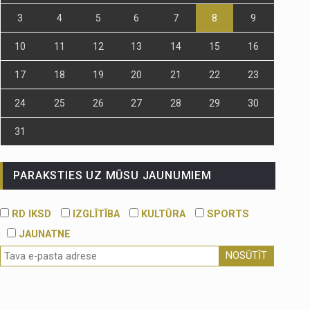
3
4
5
6
7
8
9
10
11
12
13
14
15
16
17
18
19
20
21
22
23
24
25
26
27
28
29
30
31
PARAKSTIES UZ MŪSU JAUNUMIEM
RD IKSD
IZGLĪTĪBA
KULTŪRA
SPORTS
JAUNATNE
NOSŪTĪT