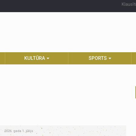
Klausīt
KULTŪRA
SPORTS
2026. gada 1. jūlijs