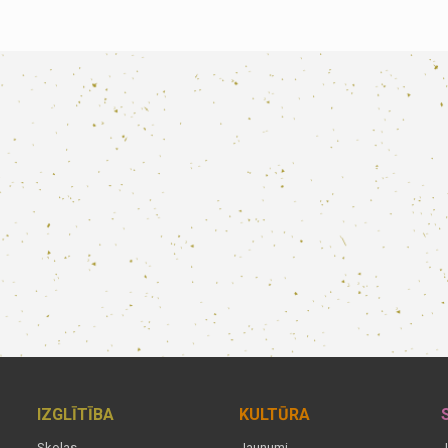
IZGLĪTĪBA
KULTŪRA
Skolas
Jaunumi
J