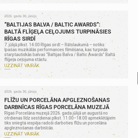
2026. gada 30. jūnijs
“BALTIJAS BALVA / BALTIC AWARDS”:
BALTĀ FLĪĢEĻA CEĻOJUMS TURPINĀSIES
RĪGAS SIRDĪ
7. jūlijā plkst. 14.00 Rīgas sirdī – Rātslaukumā – notiks
īpašas muzikālās performances filmēšana, kas turpinās
starptautiskās balvas “Baltijas Balva / Baltic Awards” Baltā
flīģeļa ceļojuma stāstu.
UZZINĀT VAIRĀK
2026. gada 30. jūnijs
FLĪŽU UN PORCELĀNA APGLEZNOŠANAS
DARBNĪCAS RĪGAS PORCELĀNA MUZEJĀ
Rīgas Porcelāna muzejā 2026. gada jūlijā un augustā no
otrdienas līdz sestdienai plkst. 11.00–18.00 apmeklētājiem
tiks sniegta iespēja radoši darboties flīžu un porcelāna
apgleznošanas darbnīcās.
UZZINĀT VAIRĀK