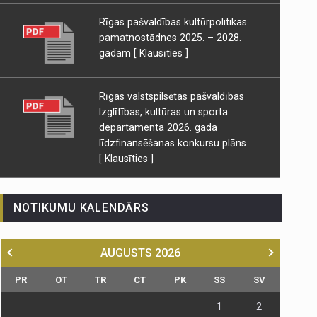
Rīgas pašvaldības kultūrpolitikas
pamatnostādnes 2025. – 2028.
gadam
[ Klausīties ]
Rīgas valstspilsētas pašvaldības
Izglītības, kultūras un sporta
departamenta 2026. gada
līdzfinansēšanas konkursu plāns
[ Klausīties ]
NOTIKUMU KALENDĀRS
AUGUSTS
2026
PR
OT
TR
CT
PK
SS
SV
1
2