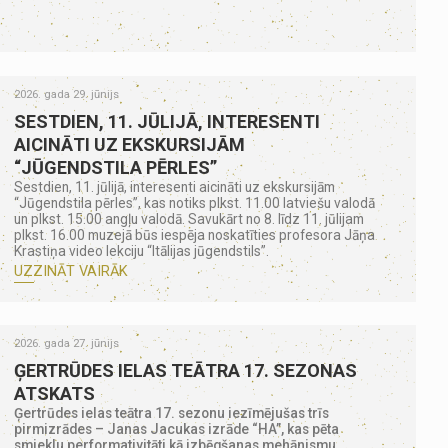
2026. gada 29. jūnijs
SESTDIEN, 11. JŪLIJĀ, INTERESENTI
AICINĀTI UZ EKSKURSIJĀM
“JŪGENDSTILA PĒRLES”
Sestdien, 11. jūlijā, interesenti aicināti uz ekskursijām
“Jūgendstila pērles”, kas notiks plkst. 11.00 latviešu valodā
un plkst. 15.00 angļu valodā. Savukārt no 8. līdz 11. jūlijam
plkst. 16.00 muzejā būs iespēja noskatīties profesora Jāņa
Krastiņa video lekciju “Itālijas jūgendstils”.
UZZINĀT VAIRĀK
2026. gada 27. jūnijs
ĢERTRŪDES IELAS TEĀTRA 17. SEZONAS
ATSKATS
Ģertrūdes ielas teātra 17. sezonu iezīmējušas trīs
pirmizrādes – Janas Jacukas izrāde “HA”, kas pēta
smieklu performativitāti kā izbēgšanas mehānismu,