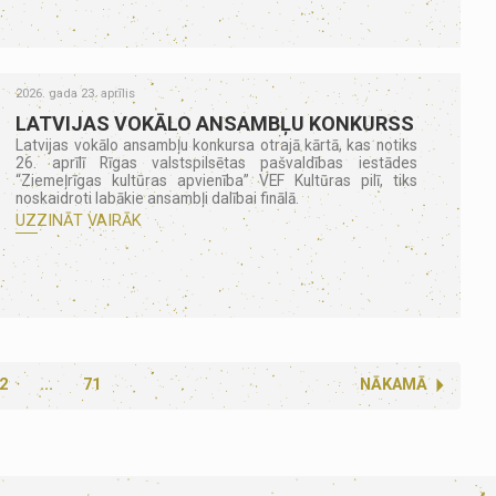
2026. gada 23. aprīlis
LATVIJAS VOKĀLO ANSAMBĻU KONKURSS
Latvijas vokālo ansambļu konkursa otrajā kārtā, kas notiks
26. aprīlī Rīgas valstspilsētas pašvaldības iestādes
“Ziemeļrīgas kultūras apvienība” VEF Kultūras pilī, tiks
noskaidroti labākie ansambļi dalībai finālā.
UZZINĀT VAIRĀK
2
...
71
NĀKAMĀ