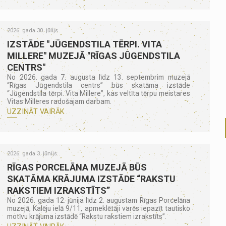
2026. gada 30. jūlijs
IZSTĀDE "JŪGENDSTILA TĒRPI. VITA
MILLERE" MUZEJĀ "RĪGAS JŪGENDSTILA
CENTRS"
No 2026. gada 7. augusta līdz 13. septembrim muzejā
“Rīgas Jūgendstila centrs” būs skatāma izstāde
“Jūgendstila tērpi. Vita Millere”, kas veltīta tērpu meistares
Vitas Milleres radošajam darbam.
UZZINĀT VAIRĀK
2026. gada 3. jūnijs
RĪGAS PORCELĀNA MUZEJĀ BŪS
SKATĀMA KRĀJUMA IZSTĀDE “RAKSTU
RAKSTIEM IZRAKSTĪTS”
No 2026. gada 12. jūnija līdz 2. augustam Rīgas Porcelāna
muzejā, Kalēju ielā 9/11, apmeklētāji varēs iepazīt tautisko
motīvu krājuma izstādē “Rakstu rakstiem izrakstīts”.