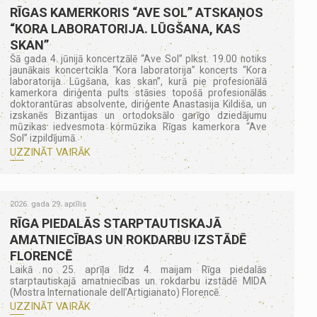
RĪGAS KAMERKORIS “AVE SOL” ATSKAŅOS
“KORA LABORATORIJA. LŪGŠANA, KAS
SKAN”
Šā gada 4. jūnijā koncertzālē “Ave Sol” plkst. 19.00 notiks
jaunākais koncertcikla “Kora laboratorija” koncerts “Kora
laboratorija. Lūgšana, kas skan”, kurā pie profesionālā
kamerkora diriģenta pults stāsies topošā profesionālās
doktorantūras absolvente, diriģente Anastasija Kildiša, un
izskanēs Bizantijas un ortodoksālo garīgo dziedājumu
mūzikas iedvesmota kormūzika Rīgas kamerkora “Ave
Sol” izpildījumā.
UZZINĀT VAIRĀK
2026. gada 29. aprīlis
RĪGA PIEDALĀS STARPTAUTISKAJĀ
AMATNIECĪBAS UN ROKDARBU IZSTĀDĒ
FLORENCĒ
Laikā no 25. aprīļa līdz 4. maijam Rīga piedalās
starptautiskajā amatniecības un rokdarbu izstādē MIDA
(Mostra Internationale dell’Artigianato) Florencē.
UZZINĀT VAIRĀK