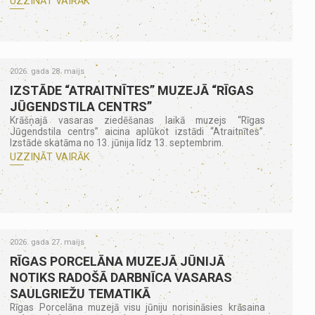
UZZINĀT VAIRĀK
2026. gada 28. maijs
IZSTĀDE “ATRAITNĪTES” MUZEJĀ “RĪGAS
JŪGENDSTILA CENTRS”
Krāšņajā vasaras ziedēšanas laikā muzejs “Rīgas
Jūgendstila centrs” aicina aplūkot izstādi “Atraitnītes”.
Izstāde skatāma no 13. jūnija līdz 13. septembrim.
UZZINĀT VAIRĀK
2026. gada 27. maijs
RĪGAS PORCELĀNA MUZEJĀ JŪNIJĀ
NOTIKS RADOŠĀ DARBNĪCA VASARAS
SAULGRIEŽU TEMATIKĀ
Rīgas Porcelāna muzejā visu jūniju norisināsies krāsaina