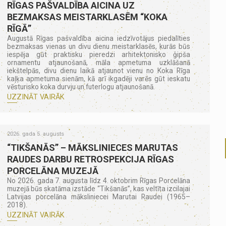
RĪGAS PAŠVALDĪBA AICINA UZ
BEZMAKSAS MEISTARKLASĒM “KOKA
RĪGĀ”
Augustā Rīgas pašvaldība aicina iedzīvotājus piedalīties
bezmaksas vienas un divu dienu meistarklasēs, kurās būs
iespēja gūt praktisku pieredzi arhitektonisko ģipša
ornamentu atjaunošanā, māla apmetuma uzklāšanā
iekštelpās, divu dienu laikā atjaunot vienu no Koka Rīga
kaļķa apmetuma sienām, kā arī ikgadēji varēs gūt ieskatu
vēsturisko koka durvju un futerlogu atjaunošanā.
UZZINĀT VAIRĀK
2026. gada 5. augusts
“TIKŠANĀS” – MĀKSLINIECES MARUTAS
RAUDES DARBU RETROSPEKCIJA RĪGAS
PORCELĀNA MUZEJĀ
No 2026. gada 7. augusta līdz 4. oktobrim Rīgas Porcelāna
muzejā būs skatāma izstāde “Tikšanās”, kas veltīta izcilajai
Latvijas porcelāna māksliniecei Marutai Raudei (1965–
2018).
UZZINĀT VAIRĀK