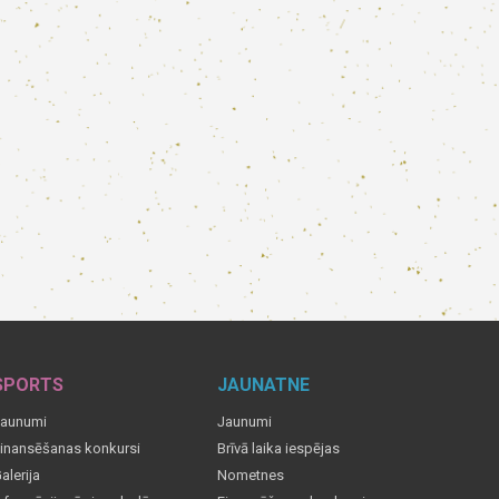
SPORTS
JAUNATNE
aunumi
Jaunumi
inansēšanas konkursi
Brīvā laika iespējas
alerija
Nometnes