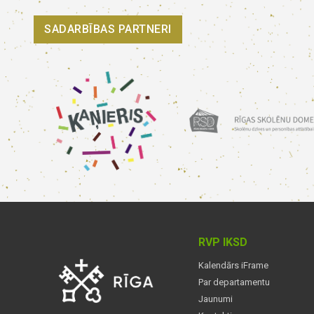
SADARBĪBAS PARTNERI
RVP IKSD
Kalendārs iFrame
Par departamentu
Jaunumi