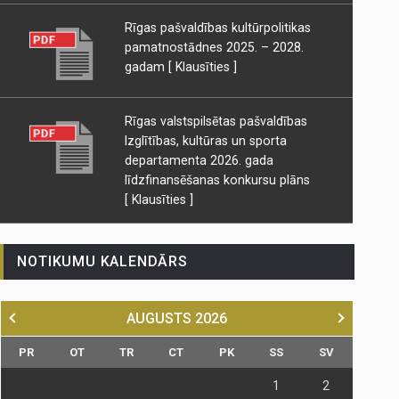
Rīgas pašvaldības kultūrpolitikas
pamatnostādnes 2025. – 2028.
gadam
[ Klausīties ]
Rīgas valstspilsētas pašvaldības
Izglītības, kultūras un sporta
departamenta 2026. gada
līdzfinansēšanas konkursu plāns
[ Klausīties ]
NOTIKUMU KALENDĀRS
AUGUSTS
2026
PR
OT
TR
CT
PK
SS
SV
1
2