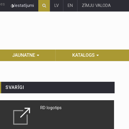
ies
Iestatījumi
LV
EN
ZĪMJU VALODA
JAUNATNE
KATALOGS
SVARĪGI
RD logotips