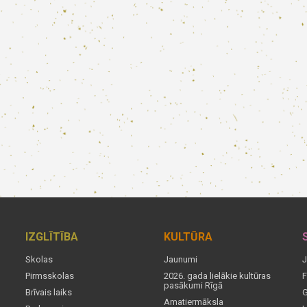
IZGLĪTĪBA
KULTŪRA
Skolas
Jaunumi
J
Pirmsskolas
2026. gada lielākie kultūras
F
pasākumi Rīgā
Brīvais laiks
G
Amatiermāksla