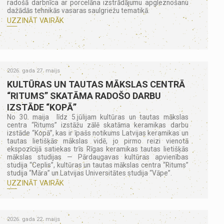
radošā darbnīca ar porcelāna izstrādājumu apgleznošanu
dažādās tehnikās vasaras saulgriežu tematikā.
UZZINĀT VAIRĀK
2026. gada 27. maijs
KULTŪRAS UN TAUTAS MĀKSLAS CENTRĀ
“RITUMS” SKATĀMA RADOŠO DARBU
IZSTĀDE “KOPĀ”
No 30. maija līdz 5.jūlijam kultūras un tautas mākslas
centra “Ritums” izstāžu zālē skatāma keramikas darbu
izstāde “Kopā”, kas ir īpašs notikums Latvijas keramikas un
tautas lietišķās mākslas vidē, jo pirmo reizi vienotā
ekspozīcijā satiekas trīs Rīgas keramikas tautas lietišķās
mākslas studijas — Pārdaugavas kultūras apvienības
studija “Ceplis”, kultūras un tautas mākslas centra “Ritums”
studija “Māra” un Latvijas Universitātes studija “Vāpe”.
UZZINĀT VAIRĀK
2026. gada 22. maijs