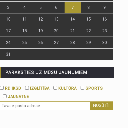
3
4
5
6
7
8
9
10
11
12
13
14
15
16
17
18
19
20
21
22
23
24
25
26
27
28
29
30
31
PARAKSTIES UZ MŪSU JAUNUMIEM
RD IKSD
IZGLĪTĪBA
KULTŪRA
SPORTS
JAUNATNE
NOSŪTĪT