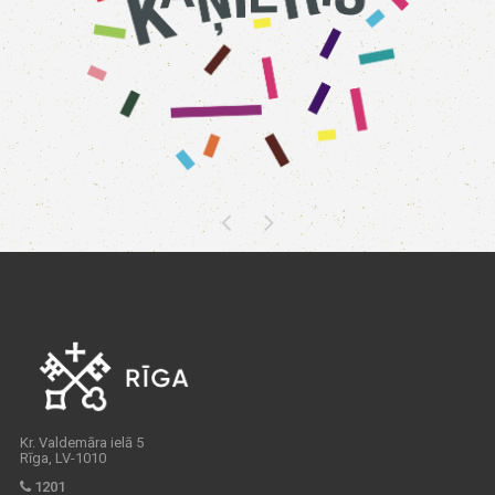
Kr. Valdemāra ielā 5
Rīga, LV-1010
1201