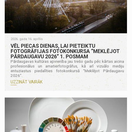
2026. gada 16. aprīlis
VĒL PIECAS DIENAS, LAI PIETEIKTU
FOTOGRĀFIJAS FOTOKONKURSA “MEKLĒJOT
PĀRDAUGAVU 2026” 1. POSMAM
Pārdaugavas kultūras apvienība jau trešo gadu pēc kārtas aicina
profesionālus un amatierfotogrāfus, kā arī vizuālo mediju
entuziastus piedalīties fotokonkursā “Meklējot Pārdaugavu
2026”.
UZZINĀT VAIRĀK