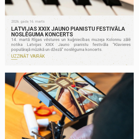
2026. gada 16. marts
LATVIJAS XXIX JAUNO PIANISTU FESTIVĀLA
NOSLĒGUMA KONCERTS
14. martā Rīgas vēstures un kuģniecības muzeja Kolonnu zālē
notika Latvijas XXIX Jauno pianistu festivāla “Klavieres
populārajā mūzikā un džezā” noslēguma koncerts.
UZZINĀT VAIRĀK