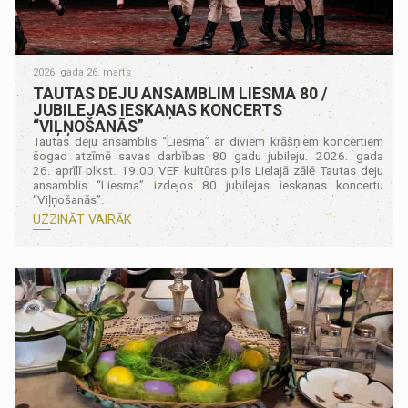
2026. gada 26. marts
TAUTAS DEJU ANSAMBLIM LIESMA 80 /
JUBILEJAS IESKAŅAS KONCERTS
“VIĻŅOŠANĀS”
Tautas deju ansamblis “Liesma” ar diviem krāšņiem koncertiem
šogad atzīmē savas darbības 80 gadu jubileju. 2026. gada
26. aprīlī plkst. 19.00 VEF kultūras pils Lielajā zālē Tautas deju
ansamblis “Liesma” izdejos 80 jubilejas ieskaņas koncertu
“Viļņošanās”.
UZZINĀT VAIRĀK