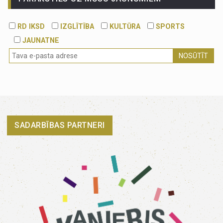
RD IKSD
IZGLĪTĪBA
KULTŪRA
SPORTS
JAUNATNE
NOSŪTĪT
SADARBĪBAS PARTNERI