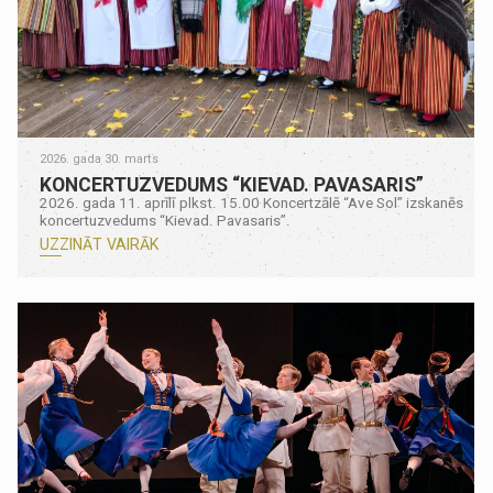
2026. gada 30. marts
KONCERTUZVEDUMS “KIEVAD. PAVASARIS”
2026. gada 11. aprīlī plkst. 15.00 Koncertzālē “Ave Sol” izskanēs
koncertuzvedums “Kievad. Pavasaris”.
UZZINĀT VAIRĀK