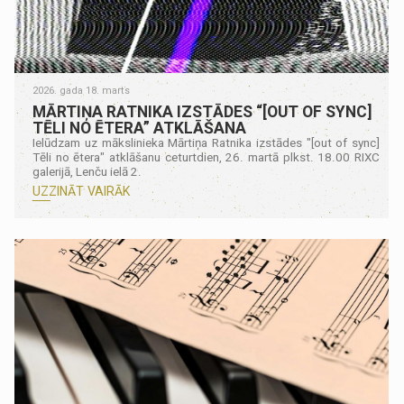
2026. gada 18. marts
MĀRTIŅA RATNIKA IZSTĀDES “[OUT OF SYNC]
TĒLI NO ĒTERA” ATKLĀŠANA
Ielūdzam uz mākslinieka Mārtiņa Ratnika izstādes "[out of sync]
Tēli no ētera" atklāšanu ceturtdien, 26. martā plkst. 18.00 RIXC
galerijā, Lenču ielā 2.
UZZINĀT VAIRĀK