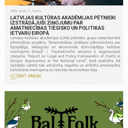
2026. gada 11. marts
LATVIJAS KULTŪRAS AKADĒMIJAS PĒTNIEKI
IZSTRĀDĀJUŠI ZIŅOJUMU PAR
AMATNIECĪBAS TIESISKO UN POLITIKAS
IETVARU EIROPĀ
Latvijas Kultūras akadēmijas (LKA) pētnieku grupa starptautiskā
pētniecības projekta “Amatniecības zināšanu pārveidošana par
ilgtspējīgu, iekļaujošu un ekonomiski dzīvotspējīgu kultūras
mantojumu Eiropā” / Tracks4Crafts ietvaros ir sagatavojusi
ziņojumu “Report on Legal and Policy Frameworks of Crafts in
Europe: Approaches at the National Level”, kurā analizēts, kā
dažādās valstīs tiek atbalstīta, regulēta un attīstīta amatniecība
kā kultūras mantojuma un radošās ekonomikas daļa.
UZZINĀT VAIRĀK