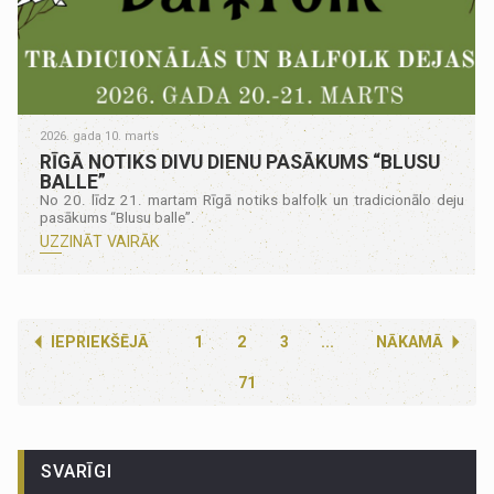
2026. gada 10. marts
RĪGĀ NOTIKS DIVU DIENU PASĀKUMS “BLUSU
BALLE”
No 20. līdz 21. martam Rīgā notiks balfolk un tradicionālo deju
pasākums “Blusu balle”.
UZZINĀT VAIRĀK
IEPRIEKŠĒJĀ
1
2
3
...
NĀKAMĀ
71
SVARĪGI