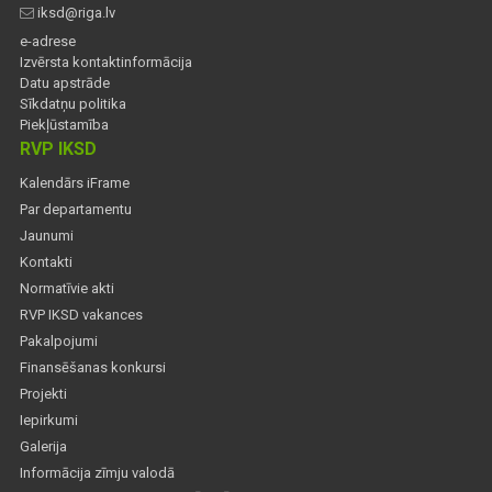
iksd@riga.lv
e-adrese
Izvērsta kontaktinformācija
Datu apstrāde
Sīkdatņu politika
Piekļūstamība
RVP IKSD
Kalendārs iFrame
Par departamentu
Jaunumi
Kontakti
Normatīvie akti
RVP IKSD vakances
Pakalpojumi
Finansēšanas konkursi
Projekti
Iepirkumi
Galerija
Informācija zīmju valodā