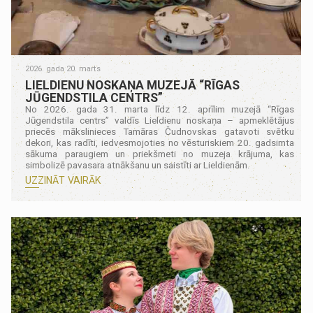
2026. gada 20. marts
LIELDIENU NOSKAŅA MUZEJĀ “RĪGAS
JŪGENDSTILA CENTRS”
No 2026. gada 31. marta līdz 12. aprīlim muzejā “Rīgas
Jūgendstila centrs” valdīs Lieldienu noskaņa – apmeklētājus
priecēs mākslinieces Tamāras Čudnovskas gatavoti svētku
dekori, kas radīti, iedvesmojoties no vēsturiskiem 20. gadsimta
sākuma paraugiem un priekšmeti no muzeja krājuma, kas
simbolizē pavasara atnākšanu un saistīti ar Lieldienām.
UZZINĀT VAIRĀK