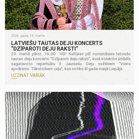
2026. gada 18. marts
LATVIEŠU TAUTAS DEJU KONCERTS
“DZĪPAROTI DEJU RAKSTI”
29. martā plkst. 16.00 VEF Kultūras pilī norisināsies latviešu
tautas deju koncerts “Dzīparoti deju raksti”, kurā kolektīvi atrādīs
sagatavoto repertuāru II Jauniešu Deju svētkiem “Viens
apvārsnis. Tūkstošiem ceļu”, kas notiks šī gada maijā Liepājā.
UZZINĀT VAIRĀK