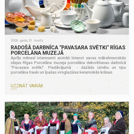
2026. gada 31. marts
RADOŠĀ DARBNĪCA "PAVASARA SVĒTKI" RĪGAS
PORCELĀNA MUZEJĀ
Aprīļa mēnesī interesenti aicināti īstenot savas mākslinieciskās
idejas Rīgas Porcelāna muzeja porcelāna dekorēšanas darbnīcā
“Pavasara svētki”. Piedāvājumā - dažādu izmēru un tipu
porcelāna trauki un īpašas virsglazūras keramiskās krāsas.
UZZINĀT VAIRĀK