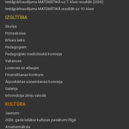
Iestājpārbaudījuma MATEMĀTIKĀ uz 7. klasi rezultāti (2026)
Iestājpārbaudījuma MATEMĀTIKĀ rezultāti uz 10. klasi
IZGLĪTĪBA
Skolas
Pirmsskolas
Brīvais laiks
Pedagogiem
Pedagoģiski medicīniskā komisija
Vakances
Licences un atļaujas
Finansēšanas konkursi
Ārpuskārtas uzņemšanas komisija
Galerija
Informācija zīmju valodā
KULTŪRA
Jaunumi
2026. gada lielākie kultūras pasākumi Rīgā
Amatiermāksla