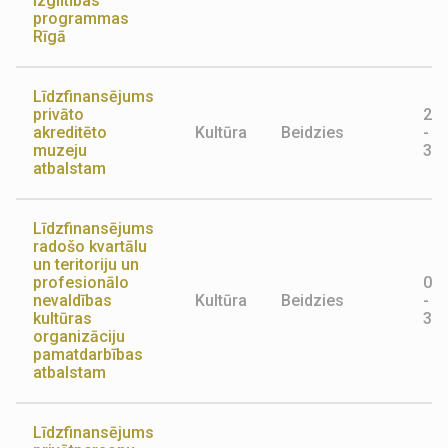
izglītības
programmas
Rīgā
Līdzfinansējums
privāto
22.
akreditēto
Kultūra
Beidzies
-
muzeju
31.
atbalstam
Līdzfinansējums
radošo kvartālu
un teritoriju un
profesionālo
06.
nevaldības
Kultūra
Beidzies
-
kultūras
31.
organizāciju
pamatdarbības
atbalstam
Līdzfinansējums