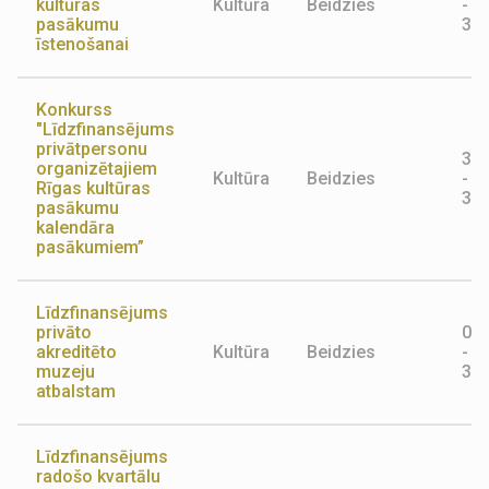
kultūras
Kultūra
Beidzies
-
pasākumu
30.
īstenošanai
Konkurss
"Līdzfinansējums
privātpersonu
31.
organizētajiem
Kultūra
Beidzies
-
Rīgas kultūras
31.
pasākumu
kalendāra
pasākumiem”
Līdzfinansējums
privāto
01.
akreditēto
Kultūra
Beidzies
-
muzeju
31.
atbalstam
Līdzfinansējums
radošo kvartālu