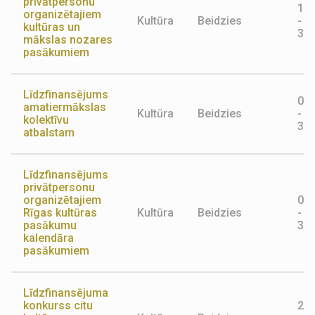
privātpersonu
10.
organizētajiem
Kultūra
Beidzies
-
kultūras un
30.
mākslas nozares
pasākumiem
Līdzfinansējums
01.
amatiermākslas
Kultūra
Beidzies
-
kolektīvu
31.
atbalstam
Līdzfinansējums
privātpersonu
organizētajiem
01.
Rīgas kultūras
Kultūra
Beidzies
-
pasākumu
31.
kalendāra
pasākumiem
Līdzfinansējuma
konkurss citu
20.