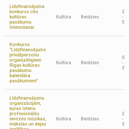
Līdzfinansējuma
konkurss citu
25.
kultūras
Kultūra
Beidzies
-
pasākumu
30.
īstenošanai
Konkurss
"Līdzfinansējums
privātpersonu
06.
organizētajiem
Kultūra
Beidzies
-
Rīgas kultūras
31.
pasākumu
kalendāra
pasākumiem”
Līdzfinansējums
organizācijām,
kuras īsteno
profesionālās
20.
ievirzes mūzikas,
Kultūra
Beidzies
-
mākslas un dejas
31.