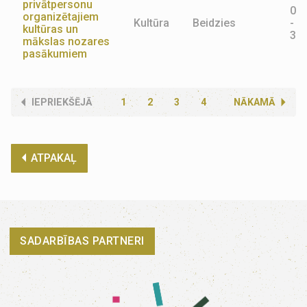
privātpersonu
02.
organizētajiem
Kultūra
Beidzies
-
kultūras un
30.
mākslas nozares
pasākumiem
IEPRIEKŠĒJĀ
1
2
3
4
NĀKAMĀ
ATPAKAĻ
SADARBĪBAS PARTNERI