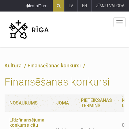
Pāriet
Iestatījumi
LV
EN
ZĪMJU VALODA
uz
lapas
saturu
Kultūra
Finansēšanas konkursi
Finansēšanas konkursi
PIETEIKŠANĀS
NO
NOSAUKUMS
JOMA
TERMIŅŠ
LA
Līdzfinansējuma
konkurss citu
01.