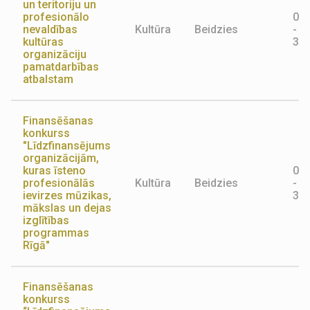
un teritoriju un
profesionālo
01.
nevaldības
Kultūra
Beidzies
-
kultūras
31.
organizāciju
pamatdarbības
atbalstam
Finansēšanas
konkurss
"Līdzfinansējums
organizācijām,
kuras īsteno
01.
profesionālās
Kultūra
Beidzies
-
ievirzes mūzikas,
31.
mākslas un dejas
izglītības
programmas
Rīgā"
Finansēšanas
konkurss