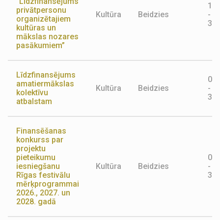
“Līdzfinansējums
10.
privātpersonu
Kultūra
Beidzies
-
organizētajiem
30.
kultūras un
mākslas nozares
pasākumiem”
Līdzfinansējums
01.
amatiermākslas
Kultūra
Beidzies
-
kolektīvu
31.
atbalstam
Finansēšanas
konkurss par
projektu
pieteikumu
02.
iesniegšanu
Kultūra
Beidzies
-
Rīgas festivālu
31.
mērķprogrammai
2026., 2027. un
2028. gadā