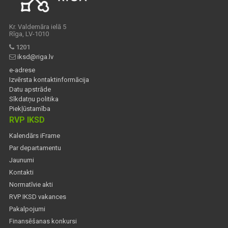
Kr. Valdemāra ielā 5
Rīga, LV-1010
1201
iksd@riga.lv
e-adrese
Izvērsta kontaktinformācija
Datu apstrāde
Sīkdatņu politika
Piekļūstamība
RVP IKSD
Kalendārs iFrame
Par departamentu
Jaunumi
Kontakti
Normatīvie akti
RVP IKSD vakances
Pakalpojumi
Finansēšanas konkursi