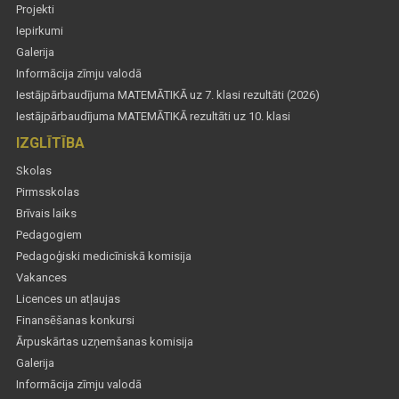
Projekti
Iepirkumi
Galerija
Informācija zīmju valodā
Iestājpārbaudījuma MATEMĀTIKĀ uz 7. klasi rezultāti (2026)
Iestājpārbaudījuma MATEMĀTIKĀ rezultāti uz 10. klasi
IZGLĪTĪBA
Skolas
Pirmsskolas
Brīvais laiks
Pedagogiem
Pedagoģiski medicīniskā komisija
Vakances
Licences un atļaujas
Finansēšanas konkursi
Ārpuskārtas uzņemšanas komisija
Galerija
Informācija zīmju valodā