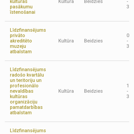
kultūras
Kultūra
Beidzies
-
pasākumu
30.
īstenošanai
Līdzfinansējums
privāto
01.
akreditēto
Kultūra
Beidzies
-
muzeju
31.
atbalstam
Līdzfinansējums
radošo kvartālu
un teritoriju un
profesionālo
15.
nevaldības
Kultūra
Beidzies
-
kultūras
31.
organizāciju
pamatdarbības
atbalstam
Līdzfinansējums