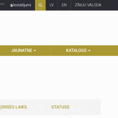
ies
Iestatījumi
LV
EN
ZĪMJU VALODA
JAUNATNE
KATALOGS
ORISES LAIKS
STATUSS