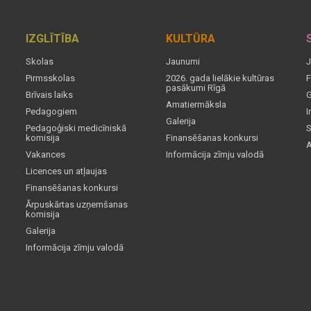
IZGLĪTĪBA
KULTŪRA
Skolas
Jaunumi
J
Pirmsskolas
2026. gada lielākie kultūras
F
pasākumi Rīgā
Brīvais laiks
G
Amatiermāksla
Pedagogiem
I
Galerija
Pedagoģiski medicīniskā
S
komisija
Finansēšanas konkursi
A
Vakances
Informācija zīmju valodā
Licences un atļaujas
Finansēšanas konkursi
Ārpuskārtas uzņemšanas
komisija
Galerija
Informācija zīmju valodā