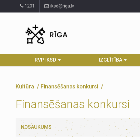
Pāriet
1201
iksd@riga.lv
uz
lapas
saturu
RVP IKSD
IZGLĪTĪBA
Kultūra
Finansēšanas konkursi
Finansēšanas konkursi
NOSAUKUMS