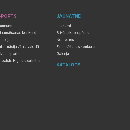
SPORTS
JAUNATNE
aunumi
Jaunumi
inansēšanas konkursi
Brīvā laika iespējas
alerija
Nometnes
nformācija zīmju valodā
Finansēšanas konkursi
kolu sports
Galerija
tbalsts Rīgas sportistiem
KATALOGS