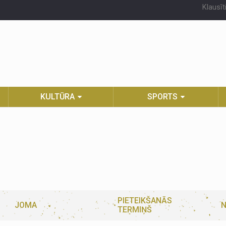
Klausīt
KULTŪRA
SPORTS
PIETEIKŠANĀS
JOMA
N
TERMIŅŠ