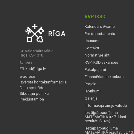
RVP IKSD
Kalendārs iFrame
Par departamentu
Jaunumi
Kontakti
Kr. Valdemāra ielā 5
Rīga, LV-1010
Normatīvie akti
RVP IKSD vakances
1201
iksd@riga.lv
Pakalpojumi
e-adrese
Finansēšanas konkursi
Izvērsta kontaktinformācija
Projekti
Datu apstrāde
Iepirkumi
Sīkdatņu politika
Galerija
Piekļūstamība
Informācija zīmju valodā
Iestājpārbaudījuma
MATEMĀTIKĀ uz 7. klasi
rezultāti (2026)
Iestājpārbaudījuma
MATEMĀTIKĀ rezultāti uz 10.